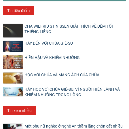
Tin tiêu điểm
CHA WILFRID STINISSEN GIẢI THÍCH VỀ ĐÊM TỐI
THIÊNG LIÊNG
HÃY ĐẾN VỚI CHÚA GIÊ-SU
HIỀN HẬU VÀ KHIÊM NHƯỜNG
HỌC VỚI CHÚA VÀ MANG ÁCH CỦA CHÚA
HÃY HỌC VỚI CHÚA GIÊ-SU, VÌ NGƯỜI HIỀN LÀNH VÀ
KHIÊM NHƯỜNG TRONG LÒNG
Tin xem nhiều
Một phụ nữ nghèo ở Nghệ An thầm lặng chôn cất nhiều