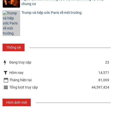
chung cư
Trump và hiệp ước Paris về môi trường.
Thống kê
Đang truy cập
23
Hôm nay
14,571
Tháng hiện tại
81,069
Tổng lượt truy cập
44,597,424
Hình ảnh mới