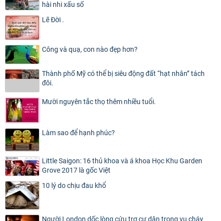
hài nhi xấu số
Lẽ Đời .
Công và quạ, con nào đẹp hơn?
Thành phố Mỹ có thể bị siêu động đất “hạt nhân” tách
đôi.
Mười nguyên tắc thọ thêm nhiều tuổi.
Làm sao để hạnh phúc?
Little Saigon: 16 thủ khoa và á khoa Học Khu Garden
Grove 2017 là gốc Việt
10 lý do chịu đau khổ
Người London dốc lòng cứu trợ cư dân trong vụ cháy