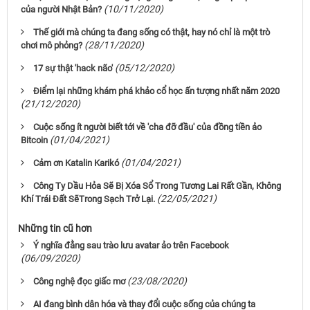
(10/11/2020)
của người Nhật Bản?
Thế giới mà chúng ta đang sống có thật, hay nó chỉ là một trò
(28/11/2020)
chơi mô phỏng?
(05/12/2020)
17 sự thật 'hack não'
Điểm lại những khám phá khảo cổ học ấn tượng nhất năm 2020
(21/12/2020)
Cuộc sống ít người biết tới về 'cha đỡ đầu' của đồng tiền ảo
(01/04/2021)
Bitcoin
(01/04/2021)
Cảm ơn Katalin Karikó
Công Ty Dầu Hỏa Sẽ Bị Xóa Sổ Trong Tương Lai Rất Gần, Không
(22/05/2021)
Khí Trái Đất SẽTrong Sạch Trở Lại.
Những tin cũ hơn
Ý nghĩa đằng sau trào lưu avatar ảo trên Facebook
(06/09/2020)
(23/08/2020)
Công nghệ đọc giấc mơ
AI đang bình dân hóa và thay đổi cuộc sống của chúng ta