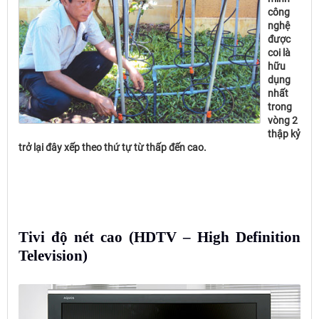
công
nghệ
được
coi là
hữu
dụng
nhất
trong
vòng 2
thập kỷ
trở lại đây xếp theo thứ tự từ thấp đến cao.
Tivi độ nét cao (HDTV – High Definition
Television)