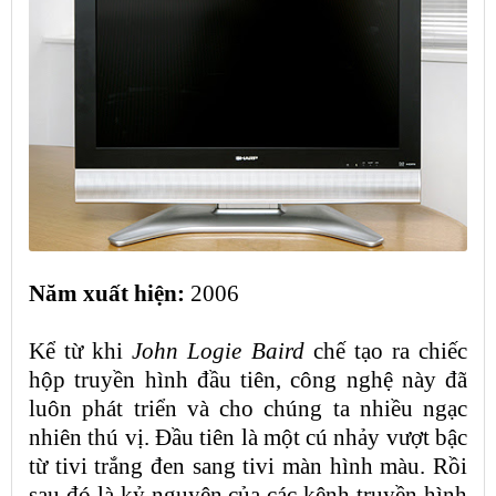
Năm xuất hiện:
2006
Kể từ khi
John Logie Baird
chế tạo ra chiếc
hộp truyền hình đầu tiên, công nghệ này đã
luôn phát triển và cho chúng ta nhiều ngạc
nhiên thú vị. Đầu tiên là một cú nhảy vượt bậc
từ tivi trắng đen sang tivi màn hình màu. Rồi
sau đó là kỷ nguyên của các kênh truyền hình