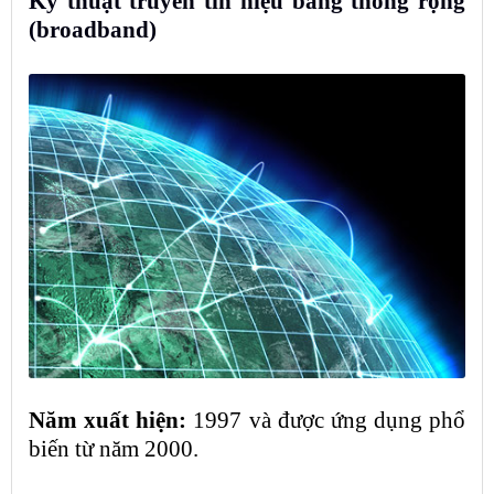
Kỹ thuật truyền tín hiệu băng thông rộng
(broadband)
Năm xuất hiện:
1997 và được ứng dụng phổ
biến từ năm 2000.