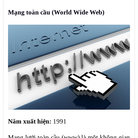
Mạng toàn cầu (World Wide Web)
Năm xuất hiện:
1991
Mạng lưới toàn cầu (www) là một không gian