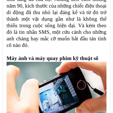
năm 90, kích thước của những chiếc điện thoại
di động đã thu nhỏ lại đáng kể và từ đó trở
thành một vật dụng gần như là không thể
thiếu trong cuộc sống hiện đại. Và kèm theo
đó là tin nhắn SMS, một cứu cánh cho những
anh chàng hay mắc cỡ muốn bắt đầu tán tỉnh
cô nào đó.
Máy ảnh và máy quay phim kỹ thuật số