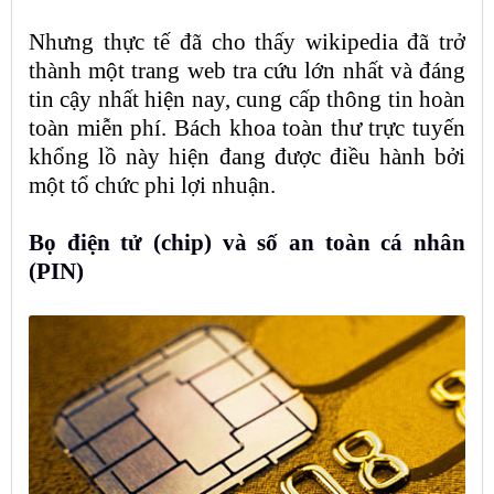
Nhưng thực tế đã cho thấy wikipedia đã trở
thành một trang web tra cứu lớn nhất và đáng
tin cậy nhất hiện nay, cung cấp thông tin hoàn
toàn miễn phí. Bách khoa toàn thư trực tuyến
khổng lồ này hiện đang được điều hành bởi
một tổ chức phi lợi nhuận.
Bọ điện tử (chip) và số an toàn cá nhân
(PIN)