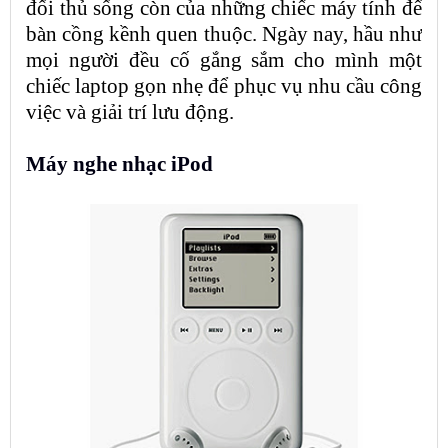
đối thủ sống còn của những chiếc máy tính để
bàn cồng kềnh quen thuộc. Ngày nay, hầu như
mọi người đều cố gắng sắm cho mình một
chiếc laptop gọn nhẹ để phục vụ nhu cầu công
việc và giải trí lưu động.
Máy nghe nhạc iPod