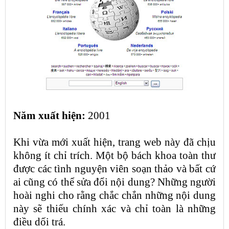
Năm xuất hiện:
2001
Khi vừa mới xuất hiện, trang web này đã chịu
không ít chỉ trích. Một bộ bách khoa toàn thư
được các tình nguyện viên soạn thảo và bất cứ
ai cũng có thể sửa đổi nội dung? Những người
hoài nghi cho rằng chắc chắn những nội dung
này sẽ thiếu chính xác và chỉ toàn là những
điều dối trá.