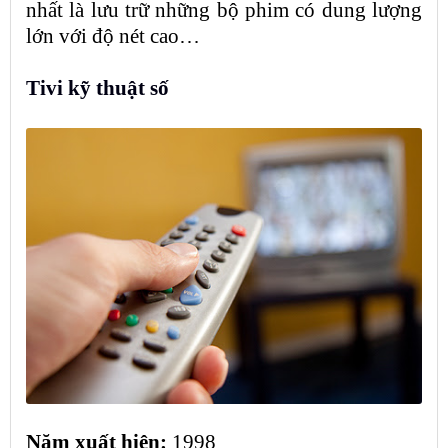
nhất là lưu trữ những bộ phim có dung lượng
lớn với độ nét cao…
Tivi kỹ thuật số
Năm xuất hiện:
1998