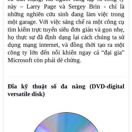
này – Larry Page và Sergey Brin - chỉ là
những nghiên cứu sinh đang làm việc trong
một garage. Với việc sáng chế ra một công cụ
tìm kiếm trực tuyến siêu đơn giản và gọn nhẹ,
họ thực sự đã định dạng lại cách chúng ta sử
dụng mạng internet, và đồng thời tạo ra một
công ty lớn đến nỗi khiến ngay cả “đại gia”
Microsoft còn phải dè chừng.
Đĩa kỹ thuật số đa năng (DVD-digital
versatile disk)