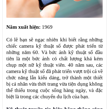
Năm xuất hiện:
1969
Có lẽ bạn sẽ ngạc nhiên khi biết rằng những
chiếc camera kỹ thuật số được phát triển từ
những năm 60. Và bức ảnh kỹ thuật số đầu
tiên là một bức ảnh có chất lượng khá kém
chụp một nữ kỹ thuật viên. 40 năm sau, các
camera kỹ thuật số đã phát triển vượt trội cả về
chức năng lẫn kiểu dáng, trở thành một thiết
bị cá nhân vừa thời trang vừa tiện dụng không
thể thiếu trong cuộc sống hàng ngày, và đặc
biệt là trong các chuyến du lịch của bạn.