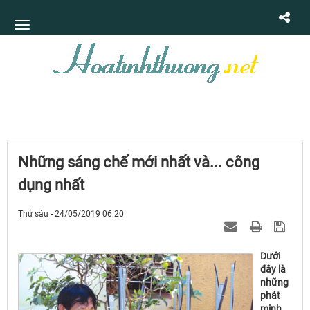
Những sáng chế mới nhất và... công
dụng nhất
Thứ sáu - 24/05/2019 06:20
Dưới
đây là
những
phát
minh