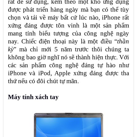
rất dễ sử dụng, kèm theo một kho ứng dụng
được phát triển hàng ngày mà bạn có thể tùy
chọn và tải về máy bất cứ lúc nào, iPhone rất
xứng đáng được tôn vinh là một sản phẩm
mang tính biểu tượng của công nghệ ngày
nay. Chiếc điện thoại này là một điều “
thần
kỳ
” mà chỉ mới 5 năm trước thôi chúng ta
không bao giờ nghĩ nó sẽ thành hiện thực. Với
các sản phẩm công nghệ đáng tự hào như
iPhone và iPod, Apple xứng đáng được tha
thứ nếu có đôi chút tự mãn.
Máy tính xách tay