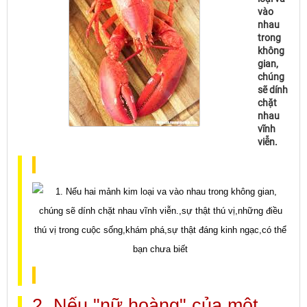
vào
nhau
trong
không
gian,
chúng
sẽ dính
chặt
nhau
vĩnh
viễn.
2. Nếu "nữ hoàng" của một