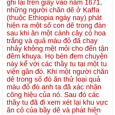
ghi lại trên giấy vào năm 1671,
những người chăn dê ở Kaffa
(thuộc Ethiopia ngày nay) phát
hiện ra một số con dê trong đàn
sau khi ăn một cành cây có hoa
trắng và quả màu đỏ đã chạy
nhảy không mệt mỏi cho đến tận
đêm khuya. Họ bèn đem chuyện
này kể với các thầy tu tại một tu
viện gần đó. Khi một người chăn
dê trong số đó ăn thử loại quả
màu đỏ đó anh ta đã xác nhận
công hiệu của nó. Sau đó các
thầy tu đã đi xem xét lại khu vực
ăn cỏ của bầy dê và phát hiện