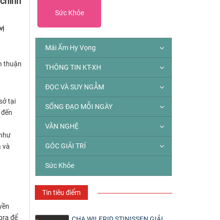
 chính
Sức Khỏe
vị
Mái Ấm Hy Vọng
h thuận
THÔNG TIN KT-XH
ĐỌC VÀ SUY NGẪM
sở tại
SỐNG ĐẠO MỖI NGÀY
 đến
VĂN NGHỆ
 như
GÓC GIẢI TRÍ
a và
Sức Khỏe
Tin tiêu điểm
yền
bra để
CHA WILFRID STINISSEN GIẢI