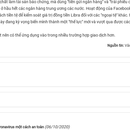
hất làm tài sản bảo chứng, mà dùng "tiền gửi ngân hàng" và "trái phiếu 
ấy ở hầu hết các ngân hàng trung ương các nước. Hoạt động của Faceboo
 tiền tệ để kiểm soát giá trị đồng tiền Libra đối với các "ngoại tệ" khác.
 này đang kỳ vọng biến mình thành một "thế lực" mới và vượt qua được cá
t nên có thể ứng dụng vào trong nhiều trường hợp giao dịch hơn.
Nguồn tin:
Vă
(06/10/2020)
oronavirus một cách an toàn