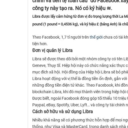
chính và tiền tệ toàn cầu” do Facebook x
công ty này tạo ra. Nó có ký hiệu ≋.
Libra được lấy cảm hứng từ đơn vị đo trọng lượng thời La M
pound (1 pound = 0,4536 kg), và ký hiệu £ (bảng Anh) là chữ
Theo Facebook, 1,7 tỉ người trên
thế giới
chưa có tài kh
tiện hơn.
Đơn vị quản lý Libra
Libra sẽ được theo dõi bởi một nhóm công ty có tên Libr
Geneve, Thụy Sĩ. Hiệp hội này có chức năng xác thực c
mục đích xã hội. Hội đồng của Hiệp hội Libra sẽ bỏ ph
Libra hoạt động với vị thế là đồng tiền ổn định, gắn
những đồng tiền điện tử khác. Theo Facebook, khi đồng t
blockchain Libra, khi đó mọi thành viên trong hiệp hội 
Được biết, ngoài Facebook đóng góp tối thiểu 10 triệu
Paypal, eBay, Spotify, Uber, Lyft… và công ty tài chính
Cách sở hữu và sử dụng Libra
Nhiều khả năng sẽ có phương thức hỗn hợp để mọi ngườ
thống, như Visa và MasterCard, trong danh sách nhà 