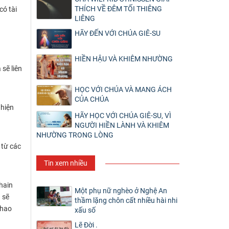
THÍCH VỀ ĐÊM TỐI THIÊNG
có tài
LIÊNG
HÃY ĐẾN VỚI CHÚA GIÊ-SU
HIỀN HẬU VÀ KHIÊM NHƯỜNG
 sẽ liên
HỌC VỚI CHÚA VÀ MANG ÁCH
CỦA CHÚA
 hiện
HÃY HỌC VỚI CHÚA GIÊ-SU, VÌ
NGƯỜI HIỀN LÀNH VÀ KHIÊM
NHƯỜNG TRONG LÒNG
 từ các
Tin xem nhiều
hain
Một phụ nữ nghèo ở Nghệ An
 sẽ
thầm lặng chôn cất nhiều hài nhi
thao
xấu số
Lẽ Đời .