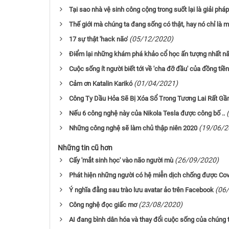
Tại sao nhà vệ sinh công cộng trong suốt lại là giải phá
Thế giới mà chúng ta đang sống có thật, hay nó chỉ là 
(05/12/2020)
17 sự thật 'hack não'
Điểm lại những khám phá khảo cổ học ấn tượng nhất 
Cuộc sống ít người biết tới về 'cha đỡ đầu' của đồng tiền
(01/04/2021)
Cảm ơn Katalin Karikó
Công Ty Dầu Hỏa Sẽ Bị Xóa Sổ Trong Tương Lai Rất Gần,
Nếu 6 công nghệ này của Nikola Tesla được công bố ..
(19/06/2
Những công nghệ sẽ làm chủ thập niên 2020
Những tin cũ hơn
(26/09/2020)
Cấy 'mắt sinh học' vào não người mù
Phát hiện những người có hệ miễn dịch chống được Cov
(06
Ý nghĩa đằng sau trào lưu avatar ảo trên Facebook
(23/08/2020)
Công nghệ đọc giấc mơ
AI đang bình dân hóa và thay đổi cuộc sống của chúng 