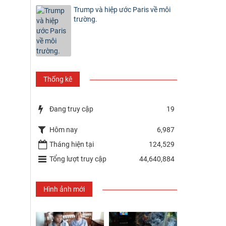
Trump và hiệp ước Paris về môi
trường.
Thống kê
Đang truy cập
19
Hôm nay
6,987
Tháng hiện tại
124,529
Tổng lượt truy cập
44,640,884
Hình ảnh mới