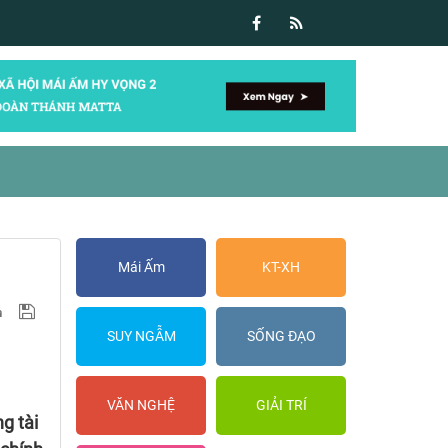
Mái Ấm
KT-XH
SUY NGẪM
SỐNG ĐẠO
VĂN NGHỆ
GIẢI TRÍ
g tài