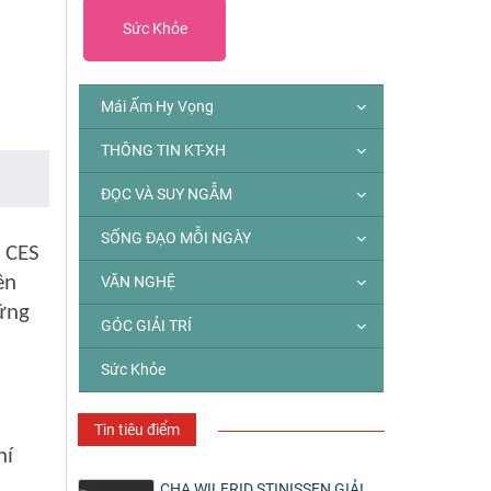
Sức Khỏe
Mái Ấm Hy Vọng
THÔNG TIN KT-XH
ĐỌC VÀ SUY NGẪM
SỐNG ĐẠO MỖI NGÀY
 CES
ên
VĂN NGHỆ
ững
GÓC GIẢI TRÍ
Sức Khỏe
Tin tiêu điểm
hí
CHA WILFRID STINISSEN GIẢI