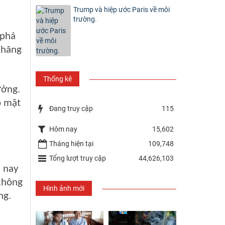
Trump và hiệp ước Paris về môi
trường.
 phá
 hãng
Thống kê
ưởng.
p mặt
Đang truy cập
115
Hôm nay
15,602
Tháng hiện tại
109,748
Tổng lượt truy cập
44,626,103
 nay
 không
Hình ảnh mới
ng.