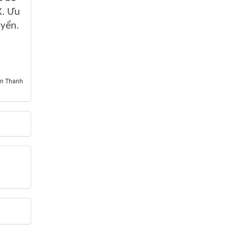
K. Ưu
uyển.
n Thanh