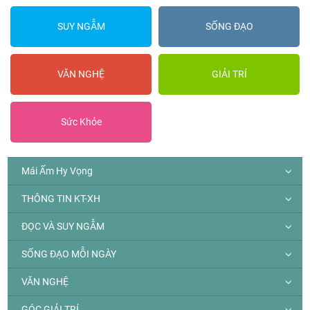
SUY NGẪM
SỐNG ĐẠO
VĂN NGHỆ
GIẢI TRÍ
Sức Khỏe
Mái Ấm Hy Vọng
THÔNG TIN KT-XH
ĐỌC VÀ SUY NGẪM
SỐNG ĐẠO MỖI NGÀY
VĂN NGHỆ
GÓC GIẢI TRÍ