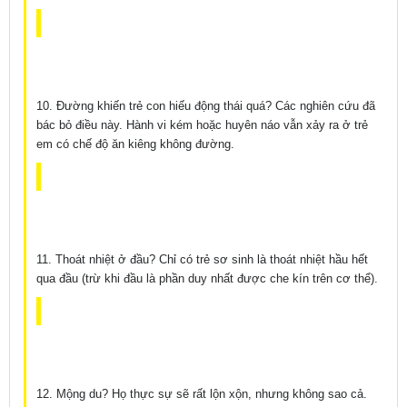
10. Đường khiến trẻ con hiếu động thái quá? Các nghiên cứu đã
bác bỏ điều này. Hành vi kém hoặc huyên náo vẫn xảy ra ở trẻ
em có chế độ ăn kiêng không đường.
11. Thoát nhiệt ở đầu? Chỉ có trẻ sơ sinh là thoát nhiệt hầu hết
qua đầu (trừ khi đầu là phần duy nhất được che kín trên cơ thể).
12. Mộng du? Họ thực sự sẽ rất lộn xộn, nhưng không sao cả.