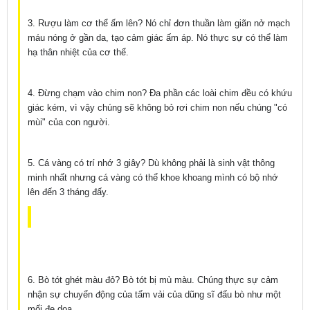
3. Rượu làm cơ thể ấm lên? Nó chỉ đơn thuần làm giãn nở mạch
máu nóng ở gần da, tạo cảm giác ấm áp. Nó thực sự có thể làm
hạ thân nhiệt của cơ thể.
4. Đừng chạm vào chim non? Đa phần các loài chim đều có khứu
giác kém, vì vậy chúng sẽ không bỏ rơi chim non nếu chúng "có
mùi" của con người.
5. Cá vàng có trí nhớ 3 giây? Dù không phải là sinh vật thông
minh nhất nhưng cá vàng có thể khoe khoang mình có bộ nhớ
lên đến 3 tháng đấy.
6. Bò tót ghét màu đỏ? Bò tót bị mù màu. Chúng thực sự cảm
nhận sự chuyển động của tấm vải của dũng sĩ đấu bò như một
mối đe dọa.