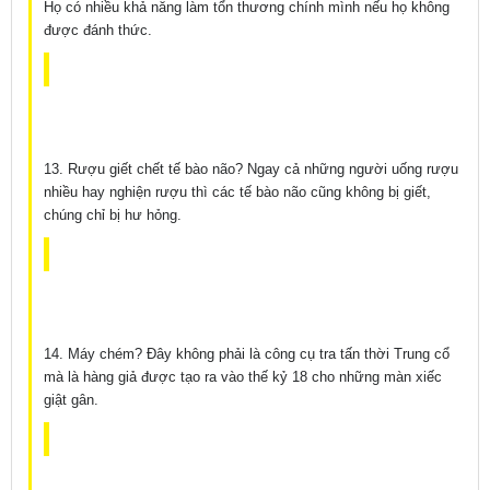
Họ có nhiều khả năng làm tổn thương chính mình nếu họ không
được đánh thức.
13. Rượu giết chết tế bào não? Ngay cả những người uống rượu
nhiều hay nghiện rượu thì các tế bào não cũng không bị giết,
chúng chỉ bị hư hỏng.
14. Máy chém? Đây không phải là công cụ tra tấn thời Trung cổ
mà là hàng giả được tạo ra vào thế kỷ 18 cho những màn xiếc
giật gân.