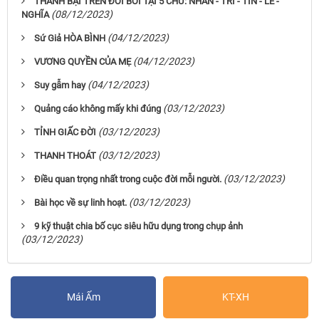
THÀNH BẠI TRÊN ĐỜI BỞI TẠI 5 CHỮ: NHÂN - TRÍ - TÍN - LỄ -
(08/12/2023)
NGHĨA
(04/12/2023)
Sứ Giả HÒA BÌNH
(04/12/2023)
VƯƠNG QUYỀN CỦA MẸ
(04/12/2023)
Suy gẫm hay
(03/12/2023)
Quảng cáo không mấy khi đúng
(03/12/2023)
TỈNH GIẤC ĐỜI
(03/12/2023)
THANH THOÁT
(03/12/2023)
Điều quan trọng nhất trong cuộc đời mỗi người.
(03/12/2023)
Bài học về sự linh hoạt.
9 kỹ thuật chia bố cục siêu hữu dụng trong chụp ảnh
(03/12/2023)
Mái Ấm
KT-XH