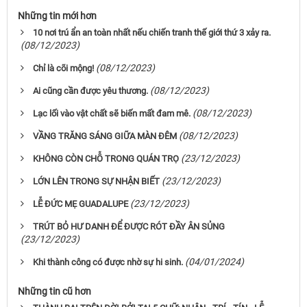
Những tin mới hơn
10 nơi trú ẩn an toàn nhất nếu chiến tranh thế giới thứ 3 xảy ra.
(08/12/2023)
(08/12/2023)
Chỉ là cõi mộng!
(08/12/2023)
Ai cũng cần được yêu thương.
(08/12/2023)
Lạc lối vào vật chất sẽ biến mất đam mê.
(08/12/2023)
VẦNG TRĂNG SÁNG GIỮA MÀN ĐÊM
(23/12/2023)
KHÔNG CÒN CHỖ TRONG QUÁN TRỌ
(23/12/2023)
LỚN LÊN TRONG SỰ NHẬN BIẾT
(23/12/2023)
LỄ ÐỨC MẸ GUADALUPE
TRÚT BỎ HƯ DANH ĐỂ ĐƯỢC RÓT ĐẦY ÂN SỦNG
(23/12/2023)
(04/01/2024)
Khi thành công có được nhờ sự hi sinh.
Những tin cũ hơn