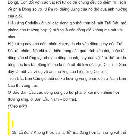
Đông). Còn đối với các vật rơi tự do thì chúng đều có điểm rơi lệch
về phía Đông so với điểm rọi thẳng đứng của nó (bỏ qua ảnh hưởng
của gió).
Hiệu ứng Coriolis đối với các dòng gió thổi trên bề mặt Trái Đất, mô
phỏng cho trường hợp lý tưởng là các dòng gió không ma sát với
nhau.
Hiệu ứng này khó cảm nhận được, do chuyển động quay của Trái
Đất rất chậm. Nó chỉ xuất hiện trong các quá trình kéo dài, hoặc tác
động vào những vật chuyển động nhanh, hay các vật "tự do" tức là
tổng các lực tác động lên nó là nhỏ cỡ độ lớn của lực Coriolis. Sau
đây là một vài ví dụ về ảnh hưởng của hiệu ứng Coriolis:
Trên Bắc Bán Cầu gió thổi có xu hướng vòng phải, còn ở Nam Bán
Cầu thì vòng trái.
Ở Bắc Bán Cầu các dòng sông có bờ phải bị xói mòn nhiều hơn
(tương ứng, ở Bán Cầu Nam – bờ trái).
(Theo wiki)
19. Lỗ đen? Không thực sự là "lỗ" mà đúng hơn là những vật thể