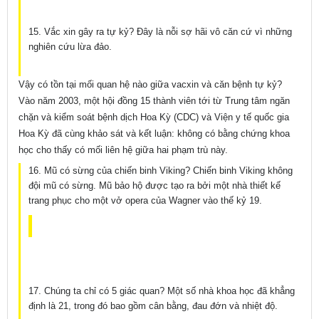
15. Vắc xin gây ra tự kỷ? Đây là nỗi sợ hãi vô căn cứ vì những
nghiên cứu lừa đảo.
Vậy có tồn tại mối quan hệ nào giữa vacxin và căn bệnh tự kỷ?
Vào năm 2003, một hội đồng 15 thành viên tới từ Trung tâm ngăn
chặn và kiểm soát bệnh dịch Hoa Kỳ (CDC) và Viện y tế quốc gia
Hoa Kỳ đã cùng khảo sát và kết luận: không có bằng chứng khoa
học cho thấy có mối liên hệ giữa hai phạm trù này.
16. Mũ có sừng của chiến binh Viking? Chiến binh Viking không
đội mũ có sừng. Mũ bảo hộ được tạo ra bởi một nhà thiết kế
trang phục cho một vở opera của Wagner vào thế kỷ 19.
17. Chúng ta chỉ có 5 giác quan? Một số nhà khoa học đã khẳng
định là 21, trong đó bao gồm cân bằng, đau đớn và nhiệt độ.