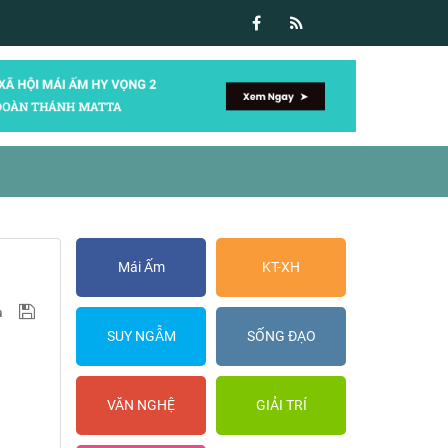
Mái Ấm
KT-XH
SUY NGẪM
SỐNG ĐẠO
VĂN NGHỆ
GIẢI TRÍ