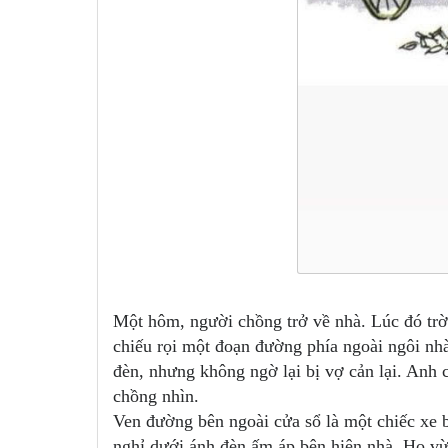
Một hôm, người chồng trở về nhà. Lúc đó trờ
chiếu rọi một đoạn đường phía ngoài ngôi nh
đèn, nhưng không ngờ lại bị vợ cản lại. Anh c
chồng nhìn.
Ven đường bên ngoài cửa sổ là một chiếc xe 
nghỉ dưới ánh đèn ấm áp bên hiên nhà. Họ vừa