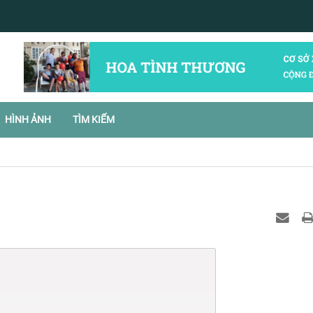
HÌNH ẢNH
TÌM KIẾM