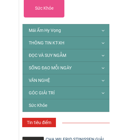
Sức Khỏe
Mái Ấm Hy Vọng
THÔNG TIN KT-XH
ĐỌC VÀ SUY NGẪM
SỐNG ĐẠO MỖI NGÀY
VĂN NGHỆ
GÓC GIẢI TRÍ
Sức Khỏe
Tin tiêu điểm
CHA WILFRID STINISSEN GIẢI