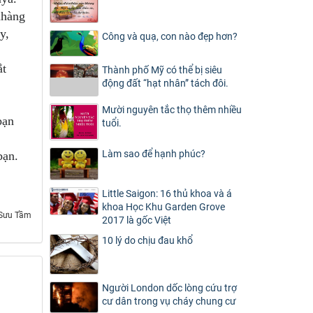
 nhàng
ày,
Công và quạ, con nào đẹp hơn?
ắt
Thành phố Mỹ có thể bị siêu
động đất “hạt nhân” tách đôi.
Mười nguyên tắc thọ thêm nhiều
 bạn
tuổi.
Làm sao để hạnh phúc?
bạn.
Little Saigon: 16 thủ khoa và á
khoa Học Khu Garden Grove
 Sưu Tầm
2017 là gốc Việt
10 lý do chịu đau khổ
Người London dốc lòng cứu trợ
cư dân trong vụ cháy chung cư