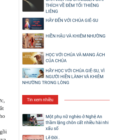
THÍCH VỀ ĐÊM TỐI THIÊNG
LIÊNG
HÃY ĐẾN VỚI CHÚA GIÊ-SU
HIỀN HẬU VÀ KHIÊM NHƯỜNG
HỌC VỚI CHÚA VÀ MANG ÁCH
CỦA CHÚA
HÃY HỌC VỚI CHÚA GIÊ-SU, VÌ
NGƯỜI HIỀN LÀNH VÀ KHIÊM
NHƯỜNG TRONG LÒNG
Tin xem nhiều
ực,
tắt
cho
Một phụ nữ nghèo ở Nghệ An
thầm lặng chôn cất nhiều hài nhi
xấu số
ngồi
Lẽ Đời .
uya.