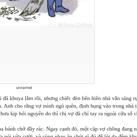
unnamed
i đã khuya lắm rồi, nhưng chiếc đèn bên hiên nhà vẫn sáng r
à. Anh cho rằng vợ mình ngủ quên, định bụng vào trong nhà 
hưa kịp hỏi nguyên do thì chị vợ đã chỉ tay ra ngoài cửa sổ 
ba bánh chở đầy rác. Ngay cạnh đó, một cặp vợ chồng đang 
 nói vừa cười, và cùng nhau ăn chút gì đó để lót dạ đêm kh