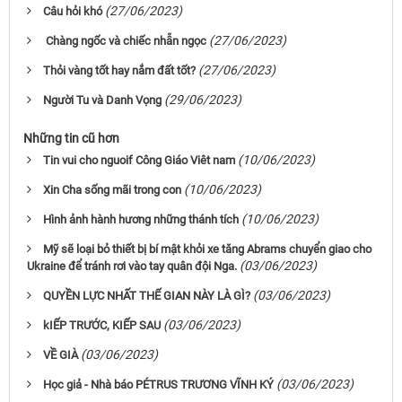
(27/06/2023)
Câu hỏi khó
(27/06/2023)
Chàng ngốc và chiếc nhẫn ngọc
(27/06/2023)
Thỏi vàng tốt hay nắm đất tốt?
(29/06/2023)
Người Tu và Danh Vọng
Những tin cũ hơn
(10/06/2023)
Tin vui cho nguoif Công Giáo Viêt nam
(10/06/2023)
Xin Cha sống mãi trong con
(10/06/2023)
Hình ảnh hành hương những thánh tích
Mỹ sẽ loại bỏ thiết bị bí mật khỏi xe tăng Abrams chuyển giao cho
(03/06/2023)
Ukraine để tránh rơi vào tay quân đội Nga.
(03/06/2023)
QUYỀN LỰC NHẤT THẾ GIAN NÀY LÀ GÌ?
(03/06/2023)
kIẾP TRƯỚC, KIẾP SAU
(03/06/2023)
VỀ GIÀ
(03/06/2023)
Học giả - Nhà báo PÉTRUS TRƯƠNG VĨNH KÝ