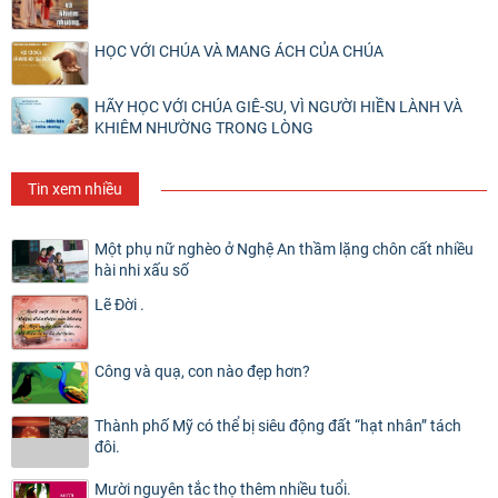
HỌC VỚI CHÚA VÀ MANG ÁCH CỦA CHÚA
HÃY HỌC VỚI CHÚA GIÊ-SU, VÌ NGƯỜI HIỀN LÀNH VÀ
KHIÊM NHƯỜNG TRONG LÒNG
Tin xem nhiều
Một phụ nữ nghèo ở Nghệ An thầm lặng chôn cất nhiều
hài nhi xấu số
Lẽ Đời .
Công và quạ, con nào đẹp hơn?
Thành phố Mỹ có thể bị siêu động đất “hạt nhân” tách
đôi.
Mười nguyên tắc thọ thêm nhiều tuổi.