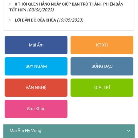
8 THÓI QUEN HẰNG NGÀY GIÚP BẠN TRỞ THÀNH PHIÊN BẢN
(03/06/2023)
TỐT HƠN
(19/05/2023)
LỜI DẶN DÒ CỦA CHÚA
Mái Ấm
KT-XH
SUY NGẪM
SỐNG ĐẠO
VĂN NGHỆ
GIẢI TRÍ
Sức Khỏe
Mái Ấm Hy Vọng