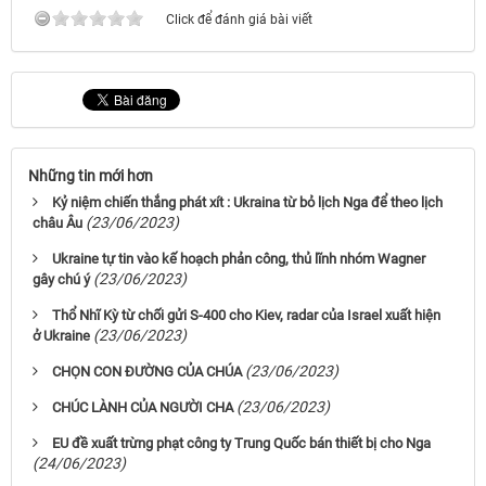
Click để đánh giá bài viết
Những tin mới hơn
Kỷ niệm chiến thắng phát xít : Ukraina từ bỏ lịch Nga để theo lịch
(23/06/2023)
châu Âu
Ukraine tự tin vào kế hoạch phản công, thủ lĩnh nhóm Wagner
(23/06/2023)
gây chú ý
Thổ Nhĩ Kỳ từ chối gửi S-400 cho Kiev, radar của Israel xuất hiện
(23/06/2023)
ở Ukraine
(23/06/2023)
CHỌN CON ĐƯỜNG CỦA CHÚA
(23/06/2023)
CHÚC LÀNH CỦA NGƯỜI CHA
EU đề xuất trừng phạt công ty Trung Quốc bán thiết bị cho Nga
(24/06/2023)