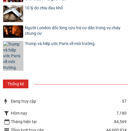
10 lý do chịu đau khổ
Người London dốc lòng cứu trợ cư dân trong vụ cháy
chung cư
Trump và hiệp ước Paris về môi trường.
Thống kê
Đang truy cập
57
Hôm nay
7,180
Tháng hiện tại
84,569
Tổng lượt truy cập
44,600,924