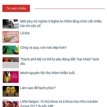
Tin xem nhiều
Một phụ nữ nghèo ở Nghệ An thầm lặng chôn cất nhiều
hài nhi xấu số
Lẽ Đời .
Công và quạ, con nào đẹp hơn?
Thành phố Mỹ có thể bị siêu động đất “hạt nhân” tách
đôi.
Mười nguyên tắc thọ thêm nhiều tuổi.
Làm sao để hạnh phúc?
Little Saigon: 16 thủ khoa và á khoa Học Khu Garden
Grove 2017 là gốc Việt