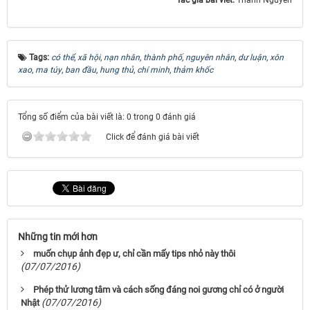
Tác giả bài viết:
Thanh Nguyen
Tags:
có thể
,
xã hội
,
nạn nhân
,
thành phố
,
nguyên nhân
,
dư luận
,
xôn
xao
,
ma túy
,
ban đầu
,
hung thủ
,
chí minh
,
thảm khốc
Tổng số điểm của bài viết là: 0 trong 0 đánh giá
Click để đánh giá bài viết
Những tin mới hơn
muốn chụp ảnh đẹp ư, chỉ cần mấy tips nhỏ này thôi
(07/07/2016)
Phép thử lương tâm và cách sống đáng noi gương chỉ có ở người
(07/07/2016)
Nhật