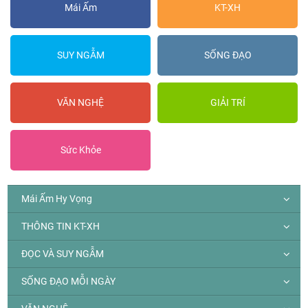
Mái Ấm
KT-XH
SUY NGẪM
SỐNG ĐẠO
VĂN NGHỆ
GIẢI TRÍ
Sức Khỏe
Mái Ấm Hy Vọng
THÔNG TIN KT-XH
ĐỌC VÀ SUY NGẪM
SỐNG ĐẠO MỖI NGÀY