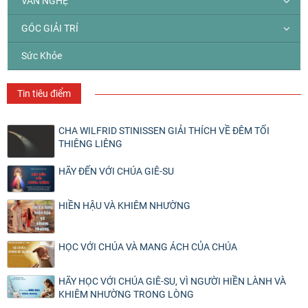
VĂN NGHỆ
GÓC GIẢI TRÍ
Sức Khỏe
Tin tiêu điểm
CHA WILFRID STINISSEN GIẢI THÍCH VỀ ĐÊM TỐI
THIÊNG LIÊNG
HÃY ĐẾN VỚI CHÚA GIÊ-SU
HIỀN HẬU VÀ KHIÊM NHƯỜNG
HỌC VỚI CHÚA VÀ MANG ÁCH CỦA CHÚA
HÃY HỌC VỚI CHÚA GIÊ-SU, VÌ NGƯỜI HIỀN LÀNH VÀ
KHIÊM NHƯỜNG TRONG LÒNG