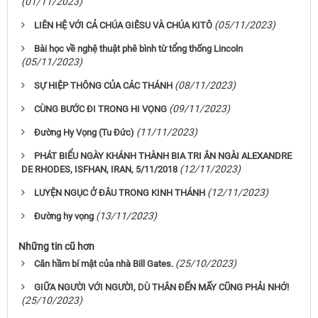
(01/11/2023)
(05/11/2023)
LIÊN HỆ VỚI CẢ CHÚA GIÊSU VÀ CHÚA KITÔ
Bài học về nghệ thuật phê bình từ tổng thống Lincoln
(05/11/2023)
(08/11/2023)
SỰ HIỆP THÔNG CỦA CÁC THÁNH
(09/11/2023)
CÙNG BƯỚC ĐI TRONG HI VỌNG
(11/11/2023)
Đường Hy Vọng (Tu Đức)
PHÁT BIỂU NGÀY KHÁNH THÀNH BIA TRI ÂN NGÀI ALEXANDRE
(12/11/2023)
DE RHODES, ISFHAN, IRAN, 5/11/2018
(12/11/2023)
LUYỆN NGỤC Ở ĐÂU TRONG KINH THÁNH
(13/11/2023)
Đường hy vọng
Những tin cũ hơn
(25/10/2023)
Căn hầm bí mật của nhà Bill Gates.
GIỮA NGƯỜI VỚI NGƯỜI, DÙ THÂN ĐẾN MẤY CŨNG PHẢI NHỚ!
(25/10/2023)