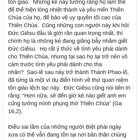
tôn giáo.
Những kẻ này tưởng rằng họ làm thế
để thể hiện lòng nhiệt thành và yêu mến Thiên
Chúa của họ, để bảo vệ uy quyền tối cao của
Thiên Chúa.
Cũng những con người này khi hỏi
Đức Giêsu đâu là giới răn quan trọng nhất, thì
chính họ là những kẻ đang giăng bẫy nhằm giết
Đức Giêsu.
Họ rất ý thức về tình yêu phải dành
cho Thiên Chúa, nhưng tại sao họ lại trở nên vô
cảm trước tình yêu phải dành cho tha
nhân?
Sao-lê sau này trở thành Thánh Phao-lô,
đã từng là một ví dụ điển hình về thứ quan niệm
tôn giáo lệch lạc này.
Đức Giêsu cũng nói tiên tri
rằng: “Hơn nữa, sẽ đến giờ kẻ nào giết anh em
cũng tưởng mình phụng thờ Thiên Chúa” (Ga
16,2).
Điều sai lầm của những người Biệt phái ngày
xưa có thể vẫn đang tồn tại nơi bản thân chúng