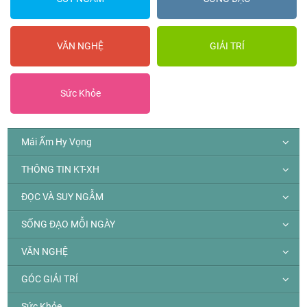
VĂN NGHỆ
GIẢI TRÍ
Sức Khỏe
Mái Ấm Hy Vọng
THÔNG TIN KT-XH
ĐỌC VÀ SUY NGẪM
SỐNG ĐẠO MỖI NGÀY
VĂN NGHỆ
GÓC GIẢI TRÍ
Sức Khỏe