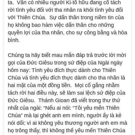
ta.
Vẫn có nhiều người Ki-tô hữu đang cố tách
rời tình yêu đối với tha nhân ra khỏi tình yêu đối
với Thiên Chúa.
Sự dấn thân trong niềm tin của
họ không bao hàm việc dấn thân cho những
quyền lợi của tha nhân, cho sự công bằng và hòa
bình.
Chúng ta hãy biết mau mắn đáp trả trước lời mời
gọi của Đức Giêsu trong sứ điệp của Ngài ngày
hôm nay: Tình yêu đích thực dành cho Thiên
Chúa và tình yêu đích thực dành cho tha nhân là
hai mặt của một đồng tiền.
Mọi cố gắng nhằm
tách rời hai điều này, sẽ làm sai lệch sứ điệp của
Đức Giêsu.
Thánh Gioan đã viết trong thư thứ
nhất của ngài: “Nếu ai nói: “Tôi yêu mến Thiên
Chúa” mà lại ghét anh em mình, người ấy là kẻ
nói dối; vì ai không yêu thương người anh em mà
họ trông thấy, thì không thể yêu mến Thiên Chúa