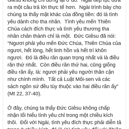
Giêsu không chỉ dừng lại ở đó.
Ngài tiếp tục đưa
ra một câu trả lời thực tế hơn.
Ngài trình bày cho
chúng ta thấy mặt khác của đồng tiền: đó là tình
yêu dành cho tha nhân.
Tình yêu mến Thiên
Chúa cách đích thực và tình yêu thương tha
nhân chân thành chỉ là một.
Đức Giêsu đã nói:
“Ngươi phải yêu mến Đức Chúa, Thiên Chúa của
ngươi, hết lòng, hết linh hồn và hết trí khôn
ngươi.
Đó là điều răn quan trọng nhất và là điều
răn thứ nhất.
Còn điều răn thứ hai, cũng giống
điều răn ấy, là: ngươi phải yêu người thân cận
như chính mình.
Tất cả Luật Môi-sen và các
sách ngôn sứ đều tùy thuộc vào hai điều răn ấy”
(Mt 22, 37-40)
.
Ở đây, chúng ta thấy Đức Giêsu không chấp
nhận lối hiểu tình yêu chỉ trong một chiều kích
thôi.
Đối với Ngài, tình yêu đích thực phải diễn tả