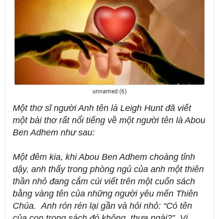
unnamed (6)
Một thơ sĩ người Anh tên là Leigh Hunt đã viết
một bài thơ rất nổi tiếng về một người tên là Abou
Ben Adhem như sau:
Một đêm kia, khi Abou Ben Adhem choàng tỉnh
dậy, anh thấy trong phòng ngủ của anh một thiên
thần nhỏ đang cắm cúi viết trên một cuốn sách
bằng vàng tên của những người yêu mến Thiên
Chúa.
Anh rón rén lại gần và hỏi nhỏ: “Có tên
của con trong sách đó không, thưa ngài?”
Vị