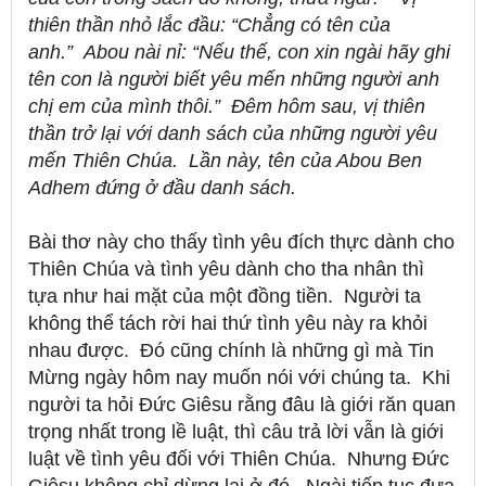
thiên thần nhỏ lắc đầu: “Chẳng có tên của
anh
.
”
Abou nài nỉ: “Nếu thế, con xin ngài hãy ghi
tên con là người biết yêu mến những người anh
chị em của mình thôi
.
”
Đêm hôm sau, vị thiên
thần trở lại với danh sách của những người yêu
mến Thiên Chúa.
Lần này, tên của Abou Ben
Adhem đứng ở đầu danh sách.
Bài thơ này cho thấy tình yêu đích thực dành cho
Thiên Chúa và tình yêu dành cho tha nhân thì
tựa như hai mặt của một đồng tiền.
Người ta
không thể tách rời hai thứ tình yêu này ra khỏi
nhau được.
Đó cũng chính là những gì mà Tin
Mừng ngày hôm nay muốn nói với chúng ta.
Khi
người ta hỏi Đức Giêsu rằng đâu là giới răn quan
trọng nhất trong lề luật, thì câu trả lời vẫn là giới
luật về tình yêu đối với Thiên Chúa.
Nhưng Đức