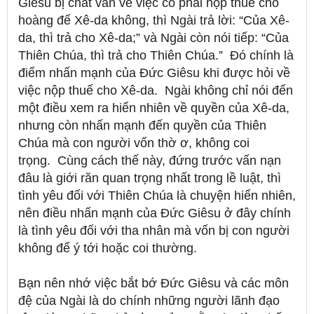
Giêsu bị chất vấn về việc có phải nộp thuế cho
hoàng đế Xê-da không, thì Ngài trả lời: “Của Xê-
da, thì trả cho Xê-da;” và Ngài còn nói tiếp: “Của
Thiên Chúa, thì trả cho Thiên Chúa
.
”
Đó chính là
điểm nhấn mạnh của Đức Giêsu khi được hỏi về
việc nộp thuế cho Xê-da.
Ngài không chỉ nói đến
một điều xem ra hiển nhiên về quyền của Xê-da,
nhưng còn nhấn mạnh đến quyền của Thiên
Chúa mà con người vốn thờ ơ, không coi
trọng.
Cùng cách thế này, đứng trước vấn nạn
đâu là giới răn quan trọng nhất trong lề luật, thì
tình yêu đối với Thiên Chúa là chuyện hiển nhiên,
nên điều nhấn mạnh của Đức Giêsu ở đây chính
là tình yêu đối với tha nhân mà vốn bị con người
không để ý tới hoặc coi thường.
Bạn nên nhớ việc bắt bớ Đức Giêsu và các môn
đệ của Ngài là do chính những người lãnh đạo