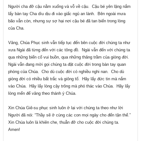
Người cha đỡ cậu nằm xuống và vỗ về cậu. Cậu bé yên lặng nắm
lấy bàn tay Cha dìu dịu đi vào giấc ngủ an lành. Bên ngoài mưa
bão vẫn còn, nhưng sự sợ hại nơi cậu bé đã tan biến trong lòng
của Cha.
Vâng, Chúa Phục sinh vẫn tiếp tục đến bên cuộc đời chúng ta như
xưa Ngài đã từng đến với các tông đồ. Ngài vẫn đến với chúng ta
qua những biến cố vui buồn, qua những thăng trầm của giòng đời.
Ngài vẫn đang mời gọi chúng ta đặt cuộc đời trong bàn tay quan
phòng của Chúa. Cho dù cuộc đời có nghiều nghi nan. Cho dù
giòng đời có nhiều bất trắc và giông tố. Hãy lấy đức tin mà nắm
vào Chúa. Hãy lấy lòng cậy trông mà phó thác vào Chúa. Hãy lấy
lòng mển để vâng theo thánh ý Chúa.
Xin Chúa Giê-su phục sinh luôn ở lại với chúng ta theo như lời
Người đã nói: “Thầy sẽ ở cùng các con mọi ngày cho đến tận thế.”
Xin Chúa luôn là khiên che, thuẫn đỡ cho cuộc đời chúng ta.
Amen!