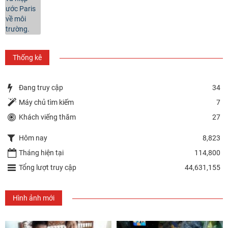
Thống kê
Đang truy cập
34
Máy chủ tìm kiếm
7
Khách viếng thăm
27
Hôm nay
8,823
Tháng hiện tại
114,800
Tổng lượt truy cập
44,631,155
Hình ảnh mới