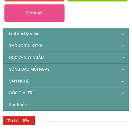
Sức Khỏe
Mái Ấm Hy Vọng
THÔNG TIN KT-XH
ĐỌC VÀ SUY NGẪM
SỐNG ĐẠO MỖI NGÀY
VĂN NGHỆ
GÓC GIẢI TRÍ
Sức Khỏe
Tin tiêu điểm