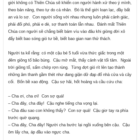
giới không có Thiên Chúa sẽ khiến con người hành xử theo ý mình,
theo bản năng, theo tự do cá nhân. Đó là thế giới loạn lạc, đầy bất
an và lo sợ. Con người sống với nhau nhưng luôn phải cảnh giác,
phải đối phó, phải e dè, sợ thanh toán lẫn nhau. Đánh mất Thiên
Chúa con người sẽ chẳng biết bám víu vào đâu khi giòng đời xô
đẩy biết bao sóng gió tư bề, biết bao gian nan thử thách.
Người ta kể rằng: có một cậu bé 5 tuổi vừa thức giấc trong một
đêm giông tố bão bùng. Cậu mở mắt, thấy cảnh vật tối tăm. Ngoài
trời giông tố, sấm chớp rợn rùng. Từng đợt gió rít lên tạo thành
những âm thanh gầm thét như đang giận dữ đạp đổ nhà cửa và cây
cối. Bốn bề xao động. Cậu sợ hãi, hốt hoảng và cầu cứu cha:
– Cha ơi, cha ơi! Con sợ quá!
– Cha đây, cha đây! Cậu nghe tiếng cha vọng lại.
– Cha đâu sao con không thấy? Con sợ quá! Cậu giơ tay ra phía
trước quờ quạng.
– Cha đây, Cha đây! Người cha bước lại ngồi xuống bên cậu. Cậu
ôm lấy cha, áp đầu vào ngực cha.