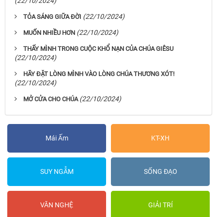
(22/10/2024)
(22/10/2024)
TỎA SÁNG GIỮA ĐỜI
(22/10/2024)
MUỐN NHIỀU HƠN
THẤY MÌNH TRONG CUỘC KHỔ NẠN CỦA CHÚA GIÊSU
(22/10/2024)
HÃY ĐẶT LÒNG MÌNH VÀO LÒNG CHÚA THƯƠNG XÓT!
(22/10/2024)
(22/10/2024)
MỞ CỬA CHO CHÚA
Mái Ấm
KT-XH
SUY NGẪM
SỐNG ĐẠO
VĂN NGHỆ
GIẢI TRÍ