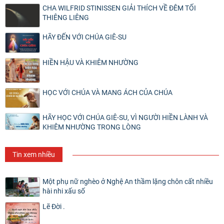
CHA WILFRID STINISSEN GIẢI THÍCH VỀ ĐÊM TỐI
THIÊNG LIÊNG
HÃY ĐẾN VỚI CHÚA GIÊ-SU
HIỀN HẬU VÀ KHIÊM NHƯỜNG
HỌC VỚI CHÚA VÀ MANG ÁCH CỦA CHÚA
HÃY HỌC VỚI CHÚA GIÊ-SU, VÌ NGƯỜI HIỀN LÀNH VÀ
KHIÊM NHƯỜNG TRONG LÒNG
Tin xem nhiều
Một phụ nữ nghèo ở Nghệ An thầm lặng chôn cất nhiều
hài nhi xấu số
Lẽ Đời .