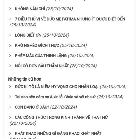
(25/10/2024)
KHÔNG NẢN CHÍ
7 ĐIỀU THÚ VỊ VỀ ĐỨC MẸ FATIMA NHƯNG ÍT ĐƯỢC BIẾT ĐẾN
(25/10/2024)
(25/10/2024)
LÒNG BIẾT ƠN
(25/10/2024)
KHÓ NGHÈO ĐÍCH THỰC
(25/10/2024)
PHÉP MÀU CỦA THINH LẶNG
(26/10/2024)
NỖI CÔ ĐƠN SÂU THẲM NHẤT
Những tin cũ hơn
(25/10/2024)
ĐỨC KI-TÔ LÀ NIỀM HY VỌNG CHO NHÂN LOẠI
(25/10/2024)
Tại sao nên cảm ơn & xin lỗi Chúa và với nhau?
(22/10/2024)
CON ĐANG Ở ĐÂU?
CÁC CÔNG THỨC TRONG KINH THÁNH VỀ THA THỨ
(22/10/2024)
KHÁT KHAO NHỮNG GÌ ĐÁNG KHAO KHÁT NHẤT