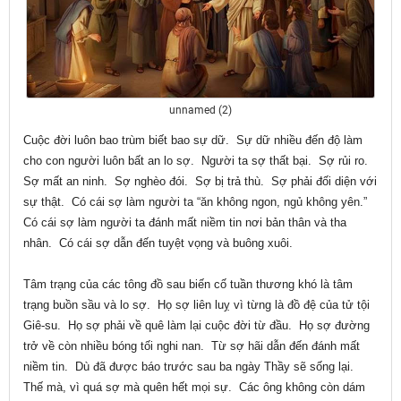
unnamed (2)
Cuộc đời luôn bao trùm biết bao sự dữ. Sự dữ nhiều đến độ làm
cho con người luôn bất an lo sợ. Người ta sợ thất bại. Sợ rủi ro.
Sợ mất an ninh. Sợ nghèo đói. Sợ bị trả thù. Sợ phải đối diện với
sự thật. Có cái sợ làm người ta “ăn không ngon, ngủ không yên.”
Có cái sợ làm người ta đánh mất niềm tin nơi bản thân và tha
nhân. Có cái sợ dẫn đến tuyệt vọng và buông xuôi.
Tâm trạng của các tông đồ sau biến cố tuần thương khó là tâm
trạng buồn sầu và lo sợ. Họ sợ liên luỵ vì từng là đồ đệ của tử tội
Giê-su. Họ sợ phải về quê làm lại cuộc đời từ đầu. Họ sợ đường
trở về còn nhiều bóng tối nghi nan. Từ sợ hãi dẫn đến đánh mất
niềm tin. Dù đã được báo trước sau ba ngày Thầy sẽ sống lại.
Thế mà, vì quá sợ mà quên hết mọi sự. Các ông không còn dám