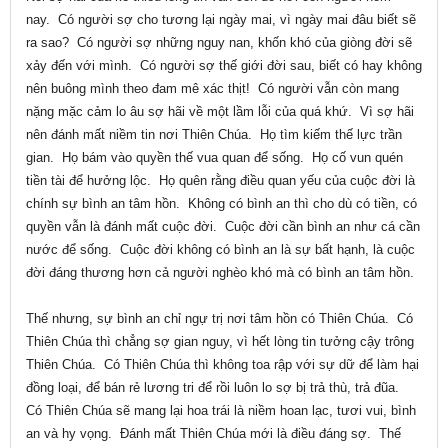
nay. Có người sợ cho tương lại ngày mai, vì ngày mai đâu biết sẽ
ra sao? Có người sợ những nguy nan, khốn khó của giòng đời sẽ
xảy đến với mình. Có người sợ thế giới đời sau, biết có hay không
nên buông mình theo đam mê xác thịt! Có người vẫn còn mang
nặng mặc cảm lo âu sợ hãi về một lầm lỗi của quá khứ. Vì sợ hãi
nên đánh mất niềm tin nơi Thiên Chúa. Họ tìm kiếm thế lực trần
gian. Họ bám vào quyền thế vua quan để sống. Họ cố vun quén
tiền tài để hưởng lộc. Họ quên rằng điều quan yếu của cuộc đời là
chính sự bình an tâm hồn. Không có bình an thì cho dù có tiền, có
quyền vẫn là đánh mất cuộc đời. Cuộc đời cần bình an như cá cần
nước để sống. Cuộc đời không có bình an là sự bất hạnh, là cuộc
đời đáng thương hơn cả người nghèo khó mà có bình an tâm hồn.
Thế nhưng, sự bình an chỉ ngự trị nơi tâm hồn có Thiên Chúa. Có
Thiên Chúa thì chẳng sợ gian nguy, vì hết lòng tin tưởng cậy trông
Thiên Chúa. Có Thiên Chúa thì không toa rập với sự dữ để làm hại
đồng loại, để bán rẻ lương tri để rồi luôn lo sợ bị trả thù, trả đũa.
Có Thiên Chúa sẽ mang lại hoa trái là niềm hoan lạc, tươi vui, bình
an và hy vọng. Đánh mất Thiên Chúa mới là điều đáng sợ. Thế