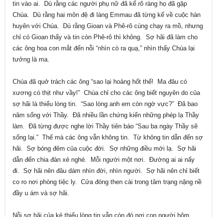
tin vào ai. Dù rằng các người phụ nữ đã kể rõ ràng họ đã gặp
Chúa. Dù rằng hai môn đệ đi làng Emmau đã từng kể về cuộc hàn
huyên với Chúa. Dù rằng Gioan và Phê-rô cùng chạy ra mồ, nhưng
chỉ có Gioan thấy và tin còn Phê-rô thì không. Sợ hãi đã làm cho
các ông hoa con mắt đến nỗi “nhìn cò ra quạ,” nhìn thấy Chúa lại
tưởng là ma.
Chúa đã quở trách các ông “sao lại hoảng hốt thế! Ma đâu có
xương có thịt như vầy!” Chúa chỉ cho các ông biết nguyên do của
sợ hãi là thiếu lòng tin. “Sao lòng anh em còn ngờ vực?” Đã bao
năm sống với Thầy. Đã nhiều lần chứng kiến những phép lạ Thầy
làm. Đã từng được nghe lời Thầy tiên báo “Sau ba ngày Thầy sẽ
sống lại.” Thế mà các ông vẫn không tin. Từ không tin dẫn đến sợ
hãi. Sợ bóng đêm của cuộc đời. Sợ những điều mới lạ. Sợ hãi
dẫn đến chia đàn xẻ nghé. Mỗi người một nơi. Đường ai ai nấy
đi. Sợ hãi nên đâu dám nhìn đời, nhìn người. Sợ hãi nên chỉ biết
co ro nơi phòng tiệc ly. Cửa đóng then cài trong tâm trạng nặng nề
đầy u ám và sợ hãi.
Nỗi sợ hãi của kẻ thiếu lòng tin vẫn còn đó nơi con người hôm