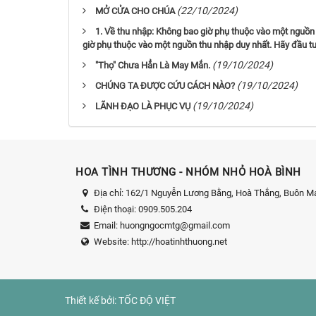
(22/10/2024)
MỞ CỬA CHO CHÚA
1. Về thu nhập: Không bao giờ phụ thuộc vào một nguồn t
giờ phụ thuộc vào một nguồn thu nhập duy nhất. Hãy đầu tư
(19/10/2024)
"Thọ" Chưa Hẳn Là May Mắn.
(19/10/2024)
CHÚNG TA ĐƯỢC CỨU CÁCH NÀO?
(19/10/2024)
LÃNH ĐẠO LÀ PHỤC VỤ
HOA TÌNH THƯƠNG - NHÓM NHỎ HOÀ BÌNH
Địa chỉ:
162/1 Nguyễn Lương Bằng, Hoà Thắng, Buôn Ma
Điện thoại:
0909.505.204
Email:
huongngocmtg@gmail.com
Website:
http://hoatinhthuong.net
Thiết kế bởi:
TỐC ĐỘ VIỆT