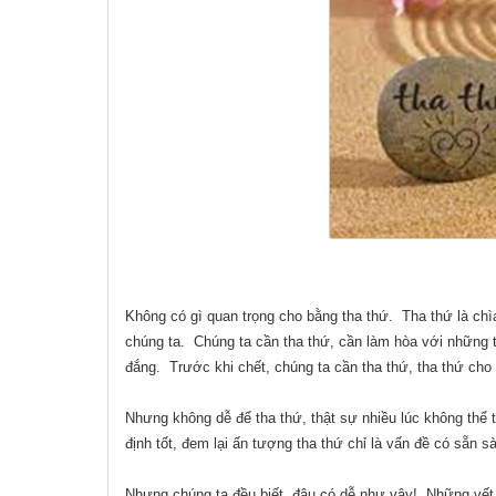
Không có gì quan trọng cho bằng tha thứ.
Tha thứ là chì
chúng ta.
Chúng ta cần tha thứ, cần làm hòa với những t
đắng.
Trước khi chết, chúng ta cần tha thứ, tha thứ cho
Nhưng không dễ để tha thứ, thật sự nhiều lúc không thể t
định tốt, đem lại ấn tượng tha thứ chỉ là vấn đề có sẵn 
Nhưng chúng ta đều biết, đâu có dễ như vậy!
Những vết 