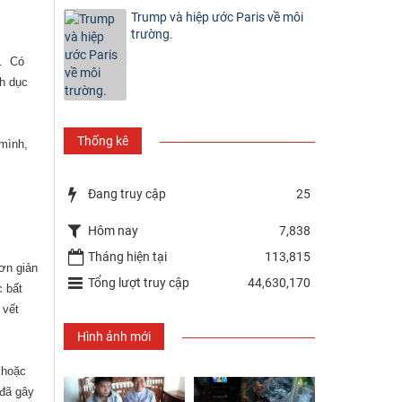
Trump và hiệp ước Paris về môi
trường.
h.
Có
nh dục
Thống kê
 mình,
Đang truy cập
25
Hôm nay
7,838
Tháng hiện tại
113,815
ơn giản
Tổng lượt truy cập
44,630,170
c bất
 vết
Hình ảnh mới
 hoặc
 đã gây