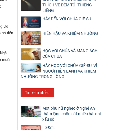
THÍCH VỀ ĐÊM TỐI THIÊNG
c
LIÊNG
HÃY ĐẾN VỚI CHÚA GIÊ-SU
ng Do
 nó tiến
HIỀN HẬU VÀ KHIÊM NHƯỜNG
HỌC VỚI CHÚA VÀ MANG ÁCH
 Ngài
CỦA CHÚA
ến muôn
HÃY HỌC VỚI CHÚA GIÊ-SU, VÌ
NGƯỜI HIỀN LÀNH VÀ KHIÊM
NHƯỜNG TRONG LÒNG
Tin xem nhiều
Một phụ nữ nghèo ở Nghệ An
thầm lặng chôn cất nhiều hài nhi
xấu số
Lẽ Đời .