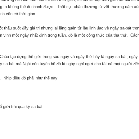
ng ta không thể đi nhanh được.
Thật sự, chấn thương từ vết thương cảm xú
nh cần có thời gian.
 thấu suốt đầy giá trị nhưng lại lãng quên từ lâu linh đạo về ngày sa-bát tro
n vinh một ngày nhất định trong tuần, đó là một công thức của tha thứ.
Cách
 Chúa tạo dựng thế giới trong sáu ngày và ngày thứ bảy là ngày sa-bát, ngày
y sa-bát mà Ngài còn tuyên bố đó là ngày nghỉ ngơi cho tất cả mọi người đ
a.
Nhịp điệu đó phải như thế này:
 giới trải qua kỳ sa-bát.