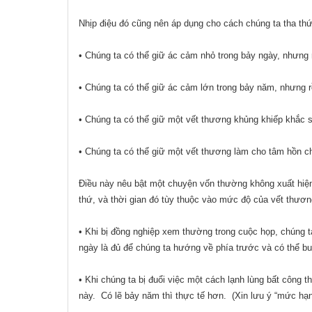
Nhịp điệu đó cũng nên áp dụng cho cách chúng ta tha thứ
• Chúng ta có thể giữ ác cảm nhỏ trong bảy ngày, nhưng 
• Chúng ta có thể giữ ác cảm lớn trong bảy năm, nhưng r
• Chúng ta có thể giữ một vết thương khủng khiếp khắc 
• Chúng ta có thể giữ một vết thương làm cho tâm hồn ch
Điều này nêu bật một chuyện vốn thường không xuất hiện tr
thứ, và thời gian đó tùy thuộc vào mức độ của vết thươ
• Khi bị đồng nghiệp xem thường trong cuộc họp, chúng t
ngày là đủ để chúng ta hướng về phía trước và có thể b
• Khi chúng ta bị đuổi việc một cách lạnh lùng bất công
này.
Có lẽ bảy năm thì thực tế hơn.
(Xin lưu ý “mức hạn