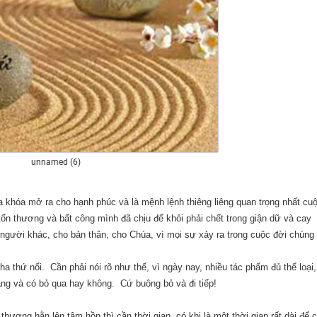
unnamed (6)
a khóa mở ra cho hạnh phúc và là mệnh lệnh thiêng liêng quan trọng nhất cu
ổn thương và bất công mình đã chịu để khỏi phải chết trong giận dữ và cay
 người khác, cho bản thân, cho Chúa, vì mọi sự xảy ra trong cuộc đời chúng 
ha thứ nổi.
Cần phải nói rõ như thế, vì ngày nay, nhiều tác phẩm đủ thể loại,
sàng và có bỏ qua hay không.
Cứ buông bỏ và đi tiếp!
thương hằn lên tâm hồn thì cần thời gian, có khi là một thời gian rất dài để 