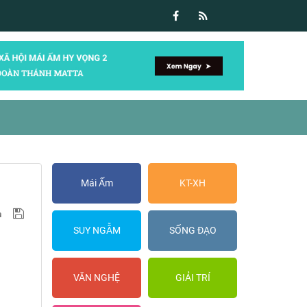
Mái Ấm
KT-XH
SUY NGẪM
SỐNG ĐẠO
VĂN NGHỆ
GIẢI TRÍ