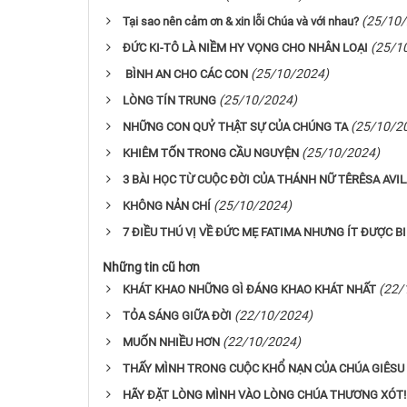
(25/10
Tại sao nên cảm ơn & xin lỗi Chúa và với nhau?
(25/1
ĐỨC KI-TÔ LÀ NIỀM HY VỌNG CHO NHÂN LOẠI
(25/10/2024)
BÌNH AN CHO CÁC CON
(25/10/2024)
LÒNG TÍN TRUNG
(25/10/2
NHỮNG CON QUỶ THẬT SỰ CỦA CHÚNG TA
(25/10/2024)
KHIÊM TỐN TRONG CẦU NGUYỆN
3 BÀI HỌC TỪ CUỘC ĐỜI CỦA THÁNH NỮ TÊRÊSA AVIL
(25/10/2024)
KHÔNG NẢN CHÍ
7 ĐIỀU THÚ VỊ VỀ ĐỨC MẸ FATIMA NHƯNG ÍT ĐƯỢC B
Những tin cũ hơn
(22/
KHÁT KHAO NHỮNG GÌ ĐÁNG KHAO KHÁT NHẤT
(22/10/2024)
TỎA SÁNG GIỮA ĐỜI
(22/10/2024)
MUỐN NHIỀU HƠN
THẤY MÌNH TRONG CUỘC KHỔ NẠN CỦA CHÚA GIÊSU
HÃY ĐẶT LÒNG MÌNH VÀO LÒNG CHÚA THƯƠNG XÓT!