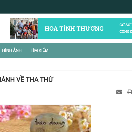
HÌNH ẢNH
TÌM KIẾM
HÁNH VỀ THA THỨ