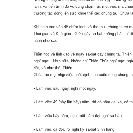
lành, và tiến trình đó vô cùng chậm rãi, một việc mà chú
thường tác động lên sức khỏe thể xác chúng ta.
Chữa là
Khi nhìn vào vấn đề chữa lành và tha thứ, chúng ta có một
Thái giáo và Kitô giáo.
Giữ ngày sa-bát không phải chỉ tô
hành như sau.
Thần học và linh đạo về ngày sa-bát dạy chúng ta, Thiên
nghỉ ngơi.
Hơn nữa, không chỉ Thiên Chúa nghỉ ngơi ngà
đời, và như thế, Thiên
Chúa tạo một nhịp điệu nhất định cho cuộc sống chúng t
• Làm việc sáu ngày, nghỉ một ngày.
• Làm việc 49 (bảy lần bảy) năm, thì có năm đại xá, cả thế
• Làm việc bảy năm, nghỉ một năm (kỳ nghỉ sa-bát).
• Làm việc cả đời, rồi nghỉ kỳ sá-bat vĩnh hằng.