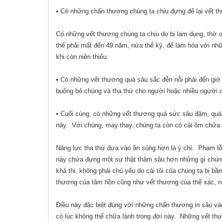
• Có những chấn thương chúng ta chịu đựng để lại vết th
Có những vết thương chúng ta chịu do bị lạm dụng, thờ
thể phải mất đến 49 năm, nửa thế kỷ, để làm hòa với nhữ
khi còn niên thiếu.
• Có những vết thương quá sâu sắc đễn nỗi phải đến giờ 
buông bỏ chúng và tha thứ cho người hoặc nhiều người đ
• Cuối cùng, có những vết thương quá sức sâu đậm, quá 
này.
Với chúng, may thay, chúng ta còn có cái ôm chữa 
Năng lực tha thứ dựa vào ân sủng hơn là ý chí.
Phạm lỗi
này chứa đựng một sự thật thâm sâu hơn những gì chún
khả thi, không phải chủ yếu do cái tôi của chúng ta bị b
thương của tâm hồn cũng như vết thương của thể xác, n
Điều này đặc biệt đúng với những chấn thương in sâu và
có lúc không thể chữa lành trong đời này.
Những vết thư