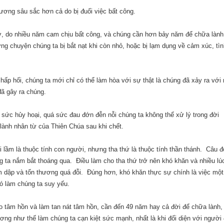
ương sâu sắc hơn cả do bị đuổi việc bất công.
 ơ, do nhiều năm cam chịu bất công, và chúng cần hơn bảy năm để chữa làn
ng chuyện chúng ta bị bắt nạt khi còn nhỏ, hoặc bị lạm dụng về cảm xúc, tì
hấp hối, chúng ta mới chỉ có thể làm hòa với sự thật là chúng đã xảy ra với
ã gây ra chúng.
sức hủy hoại, quá sức đau đớn đễn nỗi chúng ta không thể xử lý trong đời
lành nhân từ của Thiên Chúa sau khi chết.
 lầm là thuộc tính con người, nhưng tha thứ là thuộc tính thần thánh.
Câu đ
g ta nắm bắt thoáng qua.
Điều làm cho tha thứ trở nên khó khăn và nhiều lú
ầm dập và tổn thương quá đỗi.
Đúng hơn, khó khăn thực sự chính là việc một
ó làm chúng ta suy yếu.
o tâm hồn và làm tan nát tâm hồn, cần đến 49 năm hay cả đời để chữa lành,
ơng như thế làm chúng ta cạn kiệt sức mạnh, nhất là khi đối diện với người