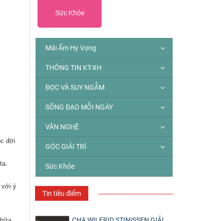
Sức Khỏe
Mái Ấm Hy Vọng
THÔNG TIN KT-XH
ĐỌC VÀ SUY NGẪM
SỐNG ĐẠO MỖI NGÀY
VĂN NGHỆ
ộc đời
GÓC GIẢI TRÍ
ta.
Sức Khỏe
 với ý
Tin tiêu điểm
CHA WILFRID STINISSEN GIẢI
chữa