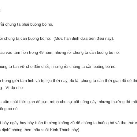
:
rồi chúng ta phải buông bỏ nó.
ồi chúng ta cần buông bỏ nó.
(Mức hạn định dựa trên điều này).
sâu vào tâm hồn trong 49 năm, nhưng rồi chúng ta cần buông bỏ nó.
úng ta tan vỡ cho đến chết, nhưng rồi chúng ta cần buông bỏ nó.
ong giới tâm linh và trị liệu thời nay, đó là: chúng ta cần thời gian để có th
ng.
Ví dụ như:
a cần chút thời gian để bực mình cho sự bất công này, nhưng thường thì mộ
uông bỏ nó.
 thì bảy ngày hay bảy tuần thường không đủ để chúng ta buông bỏ và tha thứ 
 định” phỏng theo thấu suốt Kinh Thánh này).