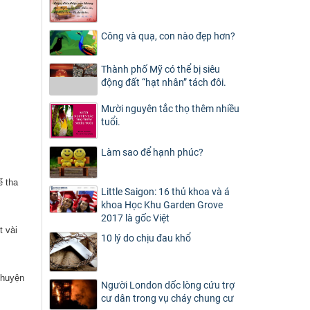
Công và quạ, con nào đẹp hơn?
Thành phố Mỹ có thể bị siêu
động đất “hạt nhân” tách đôi.
Mười nguyên tắc thọ thêm nhiều
tuổi.
Làm sao để hạnh phúc?
ể tha
Little Saigon: 16 thủ khoa và á
khoa Học Khu Garden Grove
2017 là gốc Việt
t vài
10 lý do chịu đau khổ
chuyện
Người London dốc lòng cứu trợ
cư dân trong vụ cháy chung cư