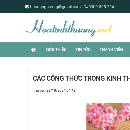
huongngocmtg@gmail.com
0909.505.204
GIỚI THIỆU
TIN TỨC
THÀNH VIÊN
CÁC CÔNG THỨC TRONG KINH T
Thứ ba - 22/10/2024 04:48