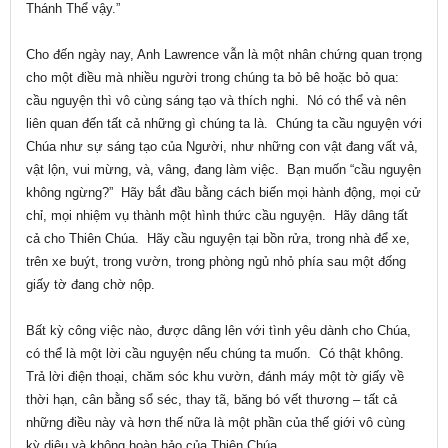
Thánh Thể vậy.”
Cho đến ngày nay, Anh Lawrence vẫn là một nhân chứng quan trọng
cho một điều mà nhiều người trong chúng ta bỏ bê hoặc bỏ qua:
cầu nguyện thì vô cùng sáng tạo và thích nghi. Nó có thể và nên
liên quan đến tất cả những gì chúng ta là. Chúng ta cầu nguyện với
Chúa như sự sáng tạo của Người, như những con vật đang vất vả,
vật lộn, vui mừng, và, vâng, đang làm việc. Bạn muốn “cầu nguyện
không ngừng?” Hãy bắt đầu bằng cách biến mọi hành động, mọi cử
chỉ, mọi nhiệm vụ thành một hình thức cầu nguyện. Hãy dâng tất
cả cho Thiên Chúa. Hãy cầu nguyện tại bồn rửa, trong nhà để xe,
trên xe buýt, trong vườn, trong phòng ngủ nhỏ phía sau một đống
giấy tờ đang chờ nộp.
Bất kỳ công việc nào, được dâng lên với tình yêu dành cho Chúa,
có thể là một lời cầu nguyện nếu chúng ta muốn. Có thật không.
Trả lời điện thoại, chăm sóc khu vườn, đánh máy một tờ giấy về
thời hạn, cân bằng sổ séc, thay tã, băng bó vết thương – tất cả
những điều này và hơn thế nữa là một phần của thế giới vô cùng
kỳ diệu và không hoàn hảo của Thiên Chúa.