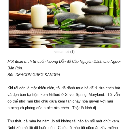
unnamed (1)
Một đoạn trích từ cuốn Hướng Dẫn để Cầu Nguyện Dành cho Người
Bận Rộn.
Bởi: DEACON GREG KANDRA
Khi tôi còn là một thiếu niên, tôi đã dành mùa hè để đi rửa chén bát
và dọn bàn tại tiệm kem Gifford ở Silver Spring, Maryland. Tôi vẫn
có thể nhớ mùi khó chịu giữa kem tan chảy hòa quyện với mùi
hương xà phòng của nước rửa chén. Thật là kinh dị.
Thú thật, cả mùa hè năm đó tôi không tài nào ăn nổi một chút kem.
Nghĩ đến nó tôi đã buồn nôn. Chiều tối nào tôi cũng ăn đầy miệng