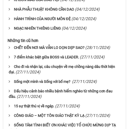
(04/12/2024)
NHÀ PHẪU THUẬT KHÔNG CẦN DAO
(04/12/2024)
HÀNH TRÌNH CỦA NGƯỜI MÔN ĐỆ
(04/12/2024)
NGẠC NHIÊN THIÊNG LIÊNG
Những tin cũ hơn
(28/11/2024)
CHẾT ĐẾN NƠI MÀ VẪN LO DỌN DẸP SAO?
(27/11/2024)
7 điểm khác biệt giữa BOSS và LEADER.
Cho đi và nhận lại, câu chuyện về mẹ chồng nàng dâu thời hiện
(27/11/2024)
đại.
(27/11/2024)
Sống một mình và Sống với bố mẹ?
Dấu hiệu cảnh báo nhiều bệnh hiểm nghèo từ những cơn đau
(27/11/2024)
đầu.
(27/11/2024)
15 sự thật thú vị về ngáp.
(27/11/2024)
CÔNG GIÁO – MỘT TÔN GIÁO THẬT KỲ LẠ
SỐNG TÂM TÌNH BIẾT ƠN KHÁC VIỆC TỔ CHỨC MỪNG DỊP TẠ