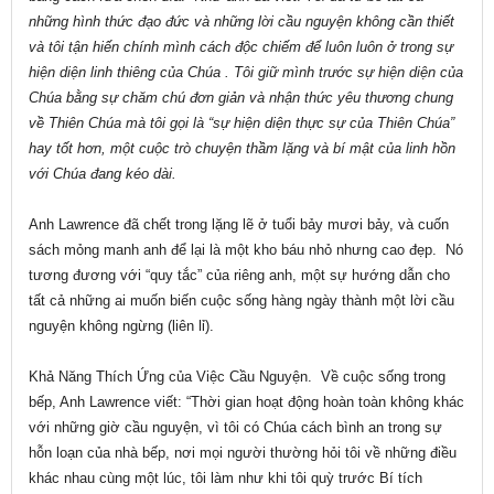
những hình thức đạo đức và những lời cầu nguyện không cần thiết
và tôi tận hiến chính mình cách độc chiếm để luôn luôn ở trong sự
hiện diện linh thiêng của Chúa . Tôi giữ mình trước sự hiện diện của
Chúa bằng sự chăm chú đơn giản và nhận thức yêu thương chung
về Thiên Chúa mà tôi gọi là “sự hiện diện thực sự của Thiên Chúa”
hay tốt hơn, một cuộc trò chuyện thầm lặng và bí mật của linh hồn
với Chúa đang kéo dài.
Anh Lawrence đã chết trong lặng lẽ ở tuổi bảy mươi bảy, và cuốn
sách mỏng manh anh để lại là một kho báu nhỏ nhưng cao đẹp. Nó
tương đương với “quy tắc” của riêng anh, một sự hướng dẫn cho
tất cả những ai muốn biến cuộc sống hàng ngày thành một lời cầu
nguyện không ngừng (liên lỉ).
Khả Năng Thích Ứng của Việc Cầu Nguyện. Về cuộc sống trong
bếp, Anh Lawrence viết: “Thời gian hoạt động hoàn toàn không khác
với những giờ cầu nguyện, vì tôi có Chúa cách bình an trong sự
hỗn loạn của nhà bếp, nơi mọi người thường hỏi tôi về những điều
khác nhau cùng một lúc, tôi làm như khi tôi quỳ trước Bí tích