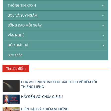
THÔNG TIN KT-XH
ĐỌC VÀ SUY NGẪM
SỐNG ĐẠO MỖI NGÀY
VĂN NGHỆ
GÓC GIẢI TRÍ
Sức Khỏe
Tin tiêu điểm
CHA WILFRID STINISSEN GIẢI THÍCH VỀ ĐÊM TỐI
THIÊNG LIÊNG
HÃY ĐẾN VỚI CHÚA GIÊ-SU
HIỀN HẬU VÀ KHIÊM NHƯỜNG