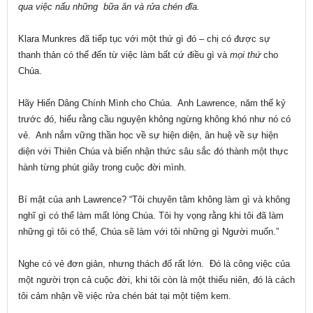
qua việc nấu những bữa ăn và rửa chén đĩa.
Klara Munkres đã tiếp tục với một thứ gì đó – chị có được sự
thanh thản có thể đến từ việc làm bất cứ điều gì và
mọi thứ
cho
Chúa.
Hãy Hiến Dâng Chính Mình cho Chúa. Anh Lawrence, năm thế kỷ
trước đó, hiểu rằng cầu nguyện không ngừng không khó như nó có
vẻ. Anh nắm vững thần học về sự hiện diện, ân huệ về sự hiện
diện với Thiên Chúa và biến nhận thức sâu sắc đó thành một thực
hành từng phút giây trong cuộc đời mình.
Bí mật của anh Lawrence? “Tôi chuyên tâm không làm gì và không
nghĩ gì có thể làm mất lòng Chúa. Tôi hy vọng rằng khi tôi đã làm
những gì tôi có thể, Chúa sẽ làm với tôi những gì Người muốn.”
Nghe có vẻ đơn giản, nhưng thách đố rất lớn. Đó là công việc của
một người trọn cả cuộc đời, khi tôi còn là một thiếu niên, đó là cách
tôi cảm nhận về việc rửa chén bát tại một tiệm kem.