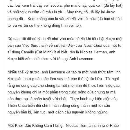
các loại kem trái cây với sôcôla, phô mai chảy, quả xơri (đã lấy hạt)
và những vụn cốm đủ màu ỉu xìu. May thay, tôi đã lấy lại được
phong độ. Kem không còn là vấn đề đối với tôi nữa (dù bác sĩ của
tôi và vợ tôi có thể không đồng tình với tôi).
Dù sao, tôi đã có lý do để nhớ vào mùa hè đó khi tôi nhặt được một
bản sao
Việc thực hành về sự hiện diện của Thiên Chúa
của một tu
sĩ dòng Camêlô (Cát Minh) ít ai biết, tên là Nicolas Herman, anh
được biết đến nhiều hơn với tên gọi Anh Lawrence.
Nhiều thế kỷ trước, anh Lawrence đã tạo ra một hình thức tâm linh
đơn giản nhưng sâu sắc làm say mê các thế hệ tín hữu. Tôi nghĩ
rằng nó cung cấp cho chúng ta một mô hình để thực hiện việc cầu
nguyện không chỉ là một phần trong cuộc sống của chúng ta mà
còn thực sự là phần tuyệt vời nhất. Thực hành sự hiện diện của
Thiên Chúa biến đổi chính hành động sống thành một lời cầu
nguyện bền bỉ, liên tục, một cách cầu nguyện không ngừng.
Một Khởi Đầu Không Cảm Hứng. Nicolas Herman sinh ra ở Pháp