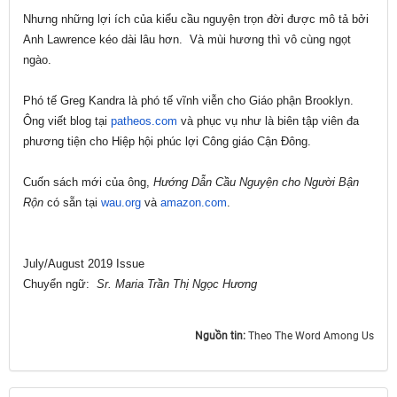
Nhưng những lợi ích của kiểu cầu nguyện trọn đời được mô tả bởi
Anh Lawrence kéo dài lâu hơn. Và mùi hương thì vô cùng ngọt
ngào.
Phó tế Greg Kandra là phó tế vĩnh viễn cho Giáo phận Brooklyn.
Ông viết blog tại
patheos.com
và phục vụ như là biên tập viên đa
phương tiện cho Hiệp hội phúc lợi Công giáo Cận Đông.
Cuốn sách mới của ông,
Hướng Dẫn Cầu Nguyện cho Người Bận
Rộn
có sẵn tại
wau.org
và
amazon.com
.
July/August 2019 Issue
Chuyển ngữ:
Sr. Maria Trần Thị Ngọc Hương
Nguồn tin:
Theo The Word Among Us