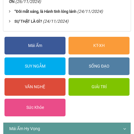
(26/11/2024)
ƠN
(24/11/2024)
“Đôi mắt sáng, là Hành tinh lóng lánh
(24/11/2024)
SỰ THẬT LÀ GÌ?
Mái Ấm
KT-XH
SUY NGẪM
SỐNG ĐẠO
VĂN NGHỆ
GIẢI TRÍ
Sức Khỏe
Mái Ấm Hy Vọng