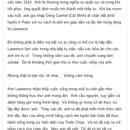
vào năm 1614. Anh bị thương trong nghĩa vụ quân sự và trong khi
hồi phục, ông quyết định muốn trở thành một thầy tu. Khi hai mươi
sáu tuổi, anh gia nhập Dòng Carmel (Cát Minh) đi chân đất (khổ
hạnh) ở Paris với tư cách là anh em giáo dân và lấy tên trong dòng
là Lawrence.
Đó không phải là điều mà bất cứ ai cũng có thể coi là hấp dẫn.
Lawrence làm việc trong nhà bếp tu viện, nấu các bữa ăn cho các
anh em tu sĩ. Trong những năm sau đó, anh chuyển sang làm
sandal. Đó là khoảng thời gian thú vị như cuộc sống của anh.
Nhưng thật là bận rộn, tẻ nhạt,… không cảm hứng.
Anh Lawrence nhận thấy cuộc sống trong một tu viện gần như
không thăng hoa như anh mong đợi. Anh cầu nguyện, suy gẫm và
dành hàng giờ trong thinh lặng. Và không gì trong số đó thực sự
lấp đầy được anh. Thay vào đó, anh ta đã phát triển hình thức tâm
linh độc đáo của riêng mình bằng cách rèn luyện bản thân để thực
hành sống trong sự hiện diện của Thiên Chúa. Và nó đã xảy ra chỉ
bằng cách rửa chén đĩa. Như anh đã viết:
Tôi đã từ bỏ tất cả