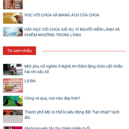
HỌC VỚI CHÚA VÀ MANG ÁCH CỦA CHÚA
HÃY HỌC VỚI CHÚA GIÊ-SU, VÌ NGƯỜI HIỀN LÀNH VÀ
KHIÊM NHƯỜNG TRONG LÒNG
Tin xem nhiều
Một phụ nữ nghèo ở Nghệ An thầm lặng chôn cất nhiều
hài nhi xấu số
Lẽ Đời .
Công và quạ, con nào đẹp hơn?
Thành phố Mỹ có thể bị siêu động đất “hạt nhân” tách
đôi.
Mười nguyên tắc thọ thêm nhiều tuổi.