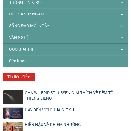
THÔNG TIN KT-XH
ĐỌC VÀ SUY NGẪM
SỐNG ĐẠO MỖI NGÀY
VĂN NGHỆ
GÓC GIẢI TRÍ
Sức Khỏe
Tin tiêu điểm
CHA WILFRID STINISSEN GIẢI THÍCH VỀ ĐÊM TỐI
THIÊNG LIÊNG
HÃY ĐẾN VỚI CHÚA GIÊ-SU
HIỀN HẬU VÀ KHIÊM NHƯỜNG