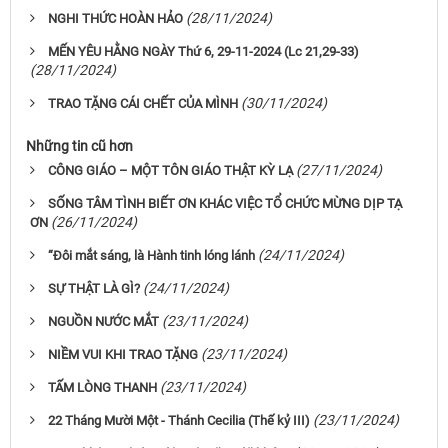
(28/11/2024)
NGHI THỨC HOÀN HẢO
MẾN YÊU HẰNG NGÀY Thứ 6, 29-11-2024 (Lc 21,29-33)
(28/11/2024)
(30/11/2024)
TRAO TẶNG CÁI CHẾT CỦA MÌNH
Những tin cũ hơn
(27/11/2024)
CÔNG GIÁO – MỘT TÔN GIÁO THẬT KỲ LẠ
SỐNG TÂM TÌNH BIẾT ƠN KHÁC VIỆC TỔ CHỨC MỪNG DỊP TẠ
(26/11/2024)
ƠN
(24/11/2024)
“Đôi mắt sáng, là Hành tinh lóng lánh
(24/11/2024)
SỰ THẬT LÀ GÌ?
(23/11/2024)
NGUỒN NƯỚC MẮT
(23/11/2024)
NIỀM VUI KHI TRAO TẶNG
(23/11/2024)
TẤM LÒNG THANH
(23/11/2024)
22 Tháng Mười Một - Thánh Cecilia (Thế kỷ III)