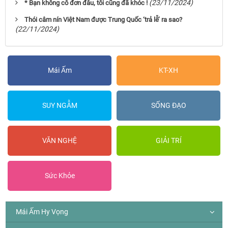
(23/11/2024)
* Bạn không cô đơn đâu, tôi cũng đã khóc !
Thói câm nín Việt Nam được Trung Quốc ‘trả lễ’ ra sao?
(22/11/2024)
Mái Ấm
KT-XH
SUY NGẪM
SỐNG ĐẠO
VĂN NGHỆ
GIẢI TRÍ
Sức Khỏe
Mái Ấm Hy Vọng