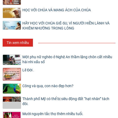
HỌC VỚI CHÚA VÀ MANG ÁCH CỦA CHÚA
HÃY HỌC VỚI CHÚA GIÊ-SU, VÌ NGƯỜI HIỀN LÀNH VÀ
KHIÊM NHƯỜNG TRONG LÒNG
Tin xem nhiều
Một phụ nữ nghèo ở Nghệ An thầm lặng chôn cất nhiều
hài nhi xấu số
Lẽ Đời .
Công và quạ, con nào đẹp hơn?
Thành phố Mỹ có thể bị siêu động đất “hạt nhân” tách
đôi.
Mười nguyên tắc thọ thêm nhiều tuổi.