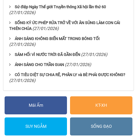
Sứ điệp Ngày Thế giới Truyền thông Xã hội lần thứ 60
(27/01/2026)
SỐNG KÝ ỨC PHÉP RỬA TRỞ VỀ VỚI ÂN SỦNG LÀM CON CÁI
(27/01/2026)
THIÊN CHÚA
ÁNH SÁNG KHÔNG BIẾN MẤT TRONG BÓNG TỐI
(27/01/2026)
(27/01/2026)
SÁM HỐI VÌ NƯỚC TRỜI ĐÃ GẦN ĐẾN
(27/01/2026)
ÁNH SÁNG CHO TRẦN GIAN
CÓ TIÊU DIỆT SỰ CHIA RẼ, PHÂN LY và BÈ PHÁI ĐƯỢC KHÔNG?
(27/01/2026)
Mái Ấm
KT-XH
SUY NGẪM
SỐNG ĐẠO