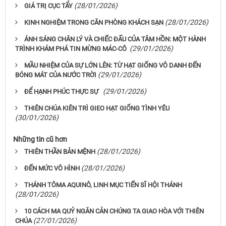
(28/01/2026)
GIÁ TRỊ CỤC TẨY
(28/01/2026)
KINH NGHIỆM TRONG CĂN PHÒNG KHÁCH SẠN
ÁNH SÁNG CHÂN LÝ VÀ CHIẾC ĐẤU CỦA TÂM HỒN: MỘT HÀNH
(29/01/2026)
TRÌNH KHÁM PHÁ TIN MỪNG MÁC-CÔ
MẦU NHIỆM CỦA SỰ LỚN LÊN: TỪ HẠT GIỐNG VÔ DANH ĐẾN
(29/01/2026)
BÓNG MÁT CỦA NƯỚC TRỜI
(29/01/2026)
ĐỂ HẠNH PHÚC THỰC SỰ
THIÊN CHÚA KIÊN TRÌ GIEO HẠT GIỐNG TÌNH YÊU
(30/01/2026)
Những tin cũ hơn
(28/01/2026)
THIÊN THẦN BẢN MỆNH
(28/01/2026)
ĐẾN MỨC VÔ HÌNH
THÁNH TÔMA AQUINÔ, LINH MỤC TIẾN SĨ HỘI THÁNH
(28/01/2026)
10 CÁCH MA QUỶ NGĂN CẢN CHÚNG TA GIAO HÒA VỚI THIÊN
(27/01/2026)
CHÚA