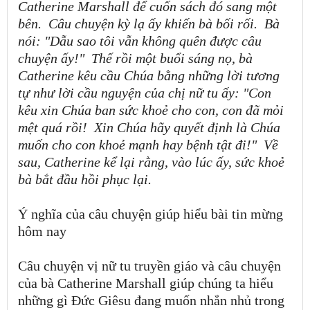
Catherine Marshall để cuốn sách đó sang một
bên.
Câu chuyện kỳ lạ ấy khiến bà bối rối.
Bà
nói: "Dẫu sao tôi vẫn không quên được câu
chuyện ấy!"
Thế rồi một buổi sáng nọ, bà
Catherine kêu cầu Chúa bằng những lời tương
tự như lời cầu nguyện của chị nữ tu ấy: "Con
kêu xin Chúa ban sức khoẻ cho con, con đã mỏi
mệt quá rồi!
Xin Chúa hãy quyết định là Chúa
muốn cho con khoẻ mạnh hay bệnh tật đi!"
Về
sau, Catherine kể lại rằng, vào lúc ấy, sức khoẻ
bà bắt đầu hồi phục lại.
Ý nghĩa của câu chuyện giúp hiểu bài tin mừng
hôm nay
Câu chuyện vị nữ tu truyền giáo và câu chuyện
của bà Catherine Marshall giúp chúng ta hiểu
những gì Đức Giêsu đang muốn nhắn nhủ trong