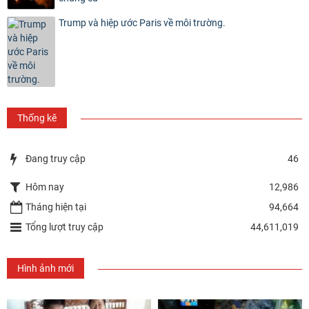
Trump và hiệp ước Paris về môi trường.
Thống kê
Đang truy cập
46
Hôm nay
12,986
Tháng hiện tại
94,664
Tổng lượt truy cập
44,611,019
Hình ảnh mới