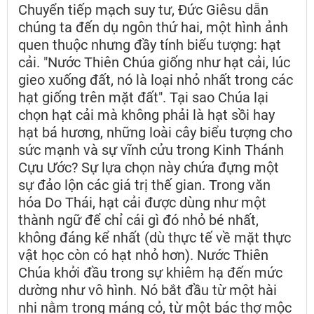
Chuyển tiếp mạch suy tư, Đức Giêsu dẫn
chúng ta đến dụ ngôn thứ hai, một hình ảnh
quen thuộc nhưng đầy tính biểu tượng: hạt
cải. "Nước Thiên Chúa giống như hạt cải, lúc
gieo xuống đất, nó là loại nhỏ nhất trong các
hạt giống trên mặt đất". Tại sao Chúa lại
chọn hạt cải mà không phải là hạt sồi hay
hạt bá hương, những loài cây biểu tượng cho
sức mạnh và sự vĩnh cửu trong Kinh Thánh
Cựu Ước? Sự lựa chọn này chứa đựng một
sự đảo lộn các giá trị thế gian. Trong văn
hóa Do Thái, hạt cải được dùng như một
thành ngữ để chỉ cái gì đó nhỏ bé nhất,
không đáng kể nhất (dù thực tế về mặt thực
vật học còn có hạt nhỏ hơn). Nước Thiên
Chúa khởi đầu trong sự khiêm hạ đến mức
dường như vô hình. Nó bắt đầu từ một hài
nhi nằm trong máng cỏ, từ một bác thợ mộc