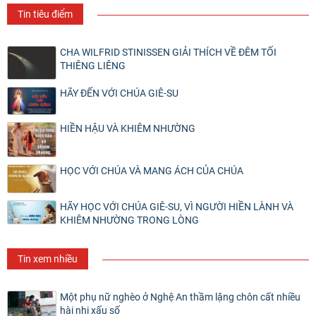
Tin tiêu điểm
CHA WILFRID STINISSEN GIẢI THÍCH VỀ ĐÊM TỐI
THIÊNG LIÊNG
HÃY ĐẾN VỚI CHÚA GIÊ-SU
HIỀN HẬU VÀ KHIÊM NHƯỜNG
HỌC VỚI CHÚA VÀ MANG ÁCH CỦA CHÚA
HÃY HỌC VỚI CHÚA GIÊ-SU, VÌ NGƯỜI HIỀN LÀNH VÀ
KHIÊM NHƯỜNG TRONG LÒNG
Tin xem nhiều
Một phụ nữ nghèo ở Nghệ An thầm lặng chôn cất nhiều
hài nhi xấu số