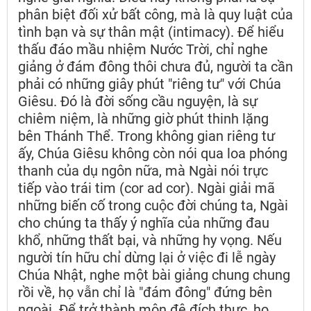
phân biệt đối xử bất công, mà là quy luật của
tình bạn và sự thân mật (intimacy). Để hiểu
thấu đáo mầu nhiệm Nước Trời, chỉ nghe
giảng ở đám đông thôi chưa đủ, người ta cần
phải có những giây phút "riêng tư" với Chúa
Giêsu. Đó là đời sống cầu nguyện, là sự
chiêm niệm, là những giờ phút thinh lặng
bên Thánh Thể. Trong không gian riêng tư
ấy, Chúa Giêsu không còn nói qua loa phóng
thanh của dụ ngôn nữa, mà Ngài nói trực
tiếp vào trái tim (cor ad cor). Ngài giải mã
những biến cố trong cuộc đời chúng ta, Ngài
cho chúng ta thấy ý nghĩa của những đau
khổ, những thất bại, và những hy vọng. Nếu
người tín hữu chỉ dừng lại ở việc đi lễ ngày
Chúa Nhật, nghe một bài giảng chung chung
rồi về, họ vẫn chỉ là "đám đông" đứng bên
ngoài. Để trở thành môn đệ đích thực, họ