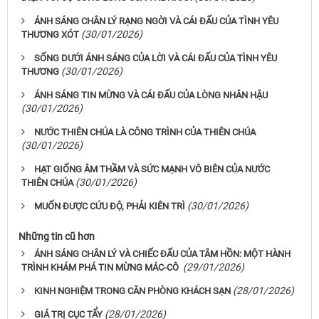
ÁNH SÁNG CHÂN LÝ RẠNG NGỜI VÀ CÁI ĐẤU CỦA TÌNH YÊU
(30/01/2026)
THƯƠNG XÓT
SỐNG DƯỚI ÁNH SÁNG CỦA LỜI VÀ CÁI ĐẤU CỦA TÌNH YÊU
(30/01/2026)
THƯƠNG
ÁNH SÁNG TIN MỪNG VÀ CÁI ĐẤU CỦA LÒNG NHÂN HẬU
(30/01/2026)
NƯỚC THIÊN CHÚA LÀ CÔNG TRÌNH CỦA THIÊN CHÚA
(30/01/2026)
HẠT GIỐNG ÂM THẦM VÀ SỨC MẠNH VÔ BIÊN CỦA NƯỚC
(30/01/2026)
THIÊN CHÚA
(30/01/2026)
MUỐN ĐƯỢC CỨU ĐỘ, PHẢI KIÊN TRÌ
Những tin cũ hơn
ÁNH SÁNG CHÂN LÝ VÀ CHIẾC ĐẤU CỦA TÂM HỒN: MỘT HÀNH
(29/01/2026)
TRÌNH KHÁM PHÁ TIN MỪNG MÁC-CÔ
(28/01/2026)
KINH NGHIỆM TRONG CĂN PHÒNG KHÁCH SẠN
(28/01/2026)
GIÁ TRỊ CỤC TẨY