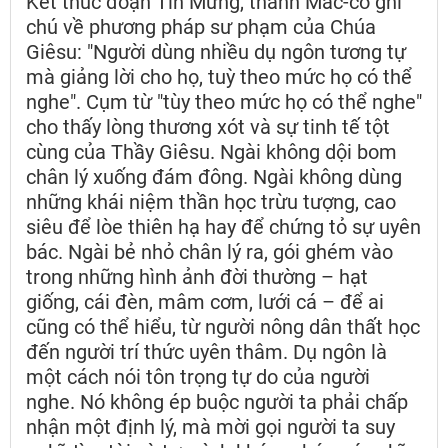
Kết thúc đoạn Tin Mừng, thánh Mác-cô ghi
chú về phương pháp sư phạm của Chúa
Giêsu: "Người dùng nhiều dụ ngôn tương tự
mà giảng lời cho họ, tuỳ theo mức họ có thể
nghe". Cụm từ "tùy theo mức họ có thể nghe"
cho thấy lòng thương xót và sự tinh tế tột
cùng của Thầy Giêsu. Ngài không dội bom
chân lý xuống đám đông. Ngài không dùng
những khái niệm thần học trừu tượng, cao
siêu để lòe thiên hạ hay để chứng tỏ sự uyên
bác. Ngài bẻ nhỏ chân lý ra, gói ghém vào
trong những hình ảnh đời thường – hạt
giống, cái đèn, mâm cơm, lưới cá – để ai
cũng có thể hiểu, từ người nông dân thất học
đến người trí thức uyên thâm. Dụ ngôn là
một cách nói tôn trọng tự do của người
nghe. Nó không ép buộc người ta phải chấp
nhận một định lý, mà mời gọi người ta suy