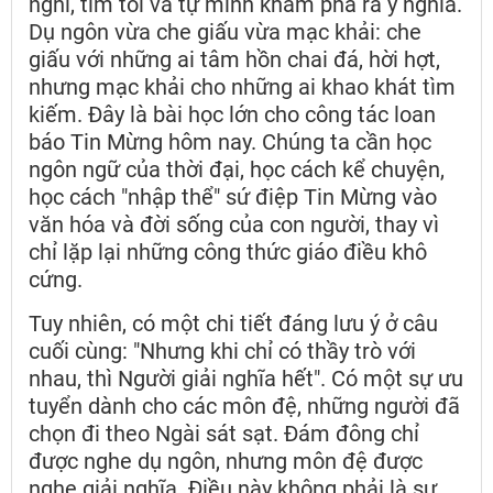
nghĩ, tìm tòi và tự mình khám phá ra ý nghĩa.
Dụ ngôn vừa che giấu vừa mạc khải: che
giấu với những ai tâm hồn chai đá, hời hợt,
nhưng mạc khải cho những ai khao khát tìm
kiếm. Đây là bài học lớn cho công tác loan
báo Tin Mừng hôm nay. Chúng ta cần học
ngôn ngữ của thời đại, học cách kể chuyện,
học cách "nhập thể" sứ điệp Tin Mừng vào
văn hóa và đời sống của con người, thay vì
chỉ lặp lại những công thức giáo điều khô
cứng.
Tuy nhiên, có một chi tiết đáng lưu ý ở câu
cuối cùng: "Nhưng khi chỉ có thầy trò với
nhau, thì Người giải nghĩa hết". Có một sự ưu
tuyển dành cho các môn đệ, những người đã
chọn đi theo Ngài sát sạt. Đám đông chỉ
được nghe dụ ngôn, nhưng môn đệ được
nghe giải nghĩa. Điều này không phải là sự