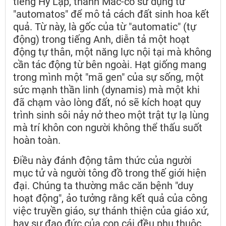
tiếng Hy Lạp, thánh Mác-cô sử dụng từ
"automatos" để mô tả cách đất sinh hoa kết
quả. Từ này, là gốc của từ "automatic" (tự
động) trong tiếng Anh, diễn tả một hoạt
động tự thân, một năng lực nội tại mà không
cần tác động từ bên ngoài. Hạt giống mang
trong mình một "mã gen" của sự sống, một
sức mạnh thần linh (dynamis) mà một khi
đã chạm vào lòng đất, nó sẽ kích hoạt quy
trình sinh sôi nảy nở theo một trật tự lạ lùng
mà trí khôn con người không thể thấu suốt
hoàn toàn.
Điều này đánh động tâm thức của người
mục tử và người tông đồ trong thế giới hiện
đại. Chúng ta thường mắc căn bệnh "duy
hoạt động", ảo tưởng rằng kết quả của công
việc truyền giáo, sự thánh thiện của giáo xứ,
hay sự đạo đức của con cái đều phụ thuộc