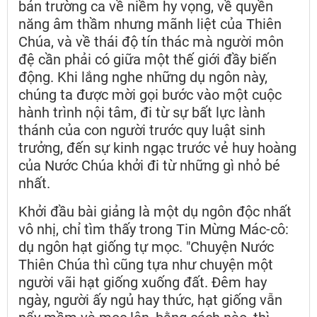
bản trường ca về niềm hy vọng, về quyền
năng âm thầm nhưng mãnh liệt của Thiên
Chúa, và về thái độ tín thác mà người môn
đệ cần phải có giữa một thế giới đầy biến
động. Khi lắng nghe những dụ ngôn này,
chúng ta được mời gọi bước vào một cuộc
hành trình nội tâm, đi từ sự bất lực lành
thánh của con người trước quy luật sinh
trưởng, đến sự kinh ngạc trước vẻ huy hoàng
của Nước Chúa khởi đi từ những gì nhỏ bé
nhất.
Khởi đầu bài giảng là một dụ ngôn độc nhất
vô nhị, chỉ tìm thấy trong Tin Mừng Mác-cô:
dụ ngôn hạt giống tự mọc. "Chuyện Nước
Thiên Chúa thì cũng tựa như chuyện một
người vãi hạt giống xuống đất. Đêm hay
ngày, người ấy ngủ hay thức, hạt giống vẫn