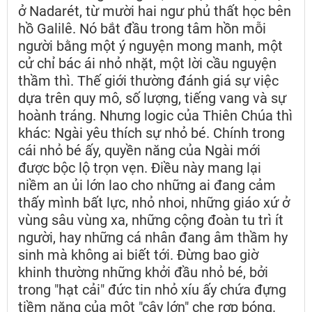
ở Nadarét, từ mười hai ngư phủ thất học bên
hồ Galilê. Nó bắt đầu trong tâm hồn mỗi
người bằng một ý nguyện mong manh, một
cử chỉ bác ái nhỏ nhặt, một lời cầu nguyện
thầm thì. Thế giới thường đánh giá sự việc
dựa trên quy mô, số lượng, tiếng vang và sự
hoành tráng. Nhưng logic của Thiên Chúa thì
khác: Ngài yêu thích sự nhỏ bé. Chính trong
cái nhỏ bé ấy, quyền năng của Ngài mới
được bộc lộ trọn vẹn. Điều này mang lại
niềm an ủi lớn lao cho những ai đang cảm
thấy mình bất lực, nhỏ nhoi, những giáo xứ ở
vùng sâu vùng xa, những cộng đoàn tu trì ít
người, hay những cá nhân đang âm thầm hy
sinh mà không ai biết tới. Đừng bao giờ
khinh thường những khởi đầu nhỏ bé, bởi
trong "hạt cải" đức tin nhỏ xíu ấy chứa đựng
tiềm năng của một "cây lớn" che rợp bóng.