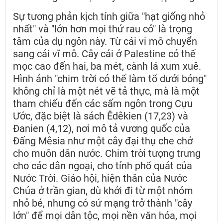
Sự tương phản kịch tính giữa "hạt giống nhỏ
nhất" và "lớn hơn mọi thứ rau cỏ" là trọng
tâm của dụ ngôn này. Từ cái vi mô chuyển
sang cái vĩ mô. Cây cải ở Palestine có thể
mọc cao đến hai, ba mét, cành lá xum xuê.
Hình ảnh "chim trời có thể làm tổ dưới bóng"
không chỉ là một nét vẽ tả thực, mà là một
tham chiếu đến các sấm ngôn trong Cựu
Ước, đặc biệt là sách Êdêkien (17,23) và
Đanien (4,12), nơi mô tả vương quốc của
Đấng Mêsia như một cây đại thụ che chở
cho muôn dân nước. Chim trời tượng trưng
cho các dân ngoại, cho tính phổ quát của
Nước Trời. Giáo hội, hiện thân của Nước
Chúa ở trần gian, dù khởi đi từ một nhóm
nhỏ bé, nhưng có sứ mạng trở thành "cây
lớn" để mọi dân tộc, mọi nền văn hóa, mọi