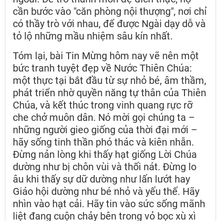
cần bước vào "căn phòng nội thượng", nơi chỉ
có thầy trò với nhau, để được Ngài dạy dỗ và
tỏ lộ những mầu nhiệm sâu kín nhất.
Tóm lại, bài Tin Mừng hôm nay vẽ nên một
bức tranh tuyệt đẹp về Nước Thiên Chúa:
một thực tại bắt đầu từ sự nhỏ bé, âm thầm,
phát triển nhờ quyền năng tự thân của Thiên
Chúa, và kết thúc trong vinh quang rực rỡ
che chở muôn dân. Nó mời gọi chúng ta –
những người gieo giống của thời đại mới –
hãy sống tinh thần phó thác và kiên nhẫn.
Đừng nản lòng khi thấy hạt giống Lời Chúa
dường như bị chôn vùi và thối nát. Đừng lo
âu khi thấy sự dữ dường như lấn lướt hay
Giáo hội dường như bé nhỏ và yếu thế. Hãy
nhìn vào hạt cải. Hãy tin vào sức sống mãnh
liệt đang cuộn chảy bên trong vỏ bọc xù xì