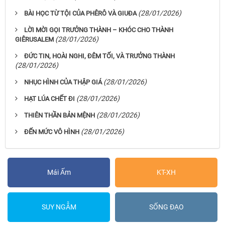
(28/01/2026)
BÀI HỌC TỪ TỘI CỦA PHÊRÔ VÀ GIUĐA
LỜI MỜI GỌI TRƯỞNG THÀNH – KHÓC CHO THÀNH
(28/01/2026)
GIÊRUSALEM
ĐỨC TIN, HOÀI NGHI, ĐÊM TỐI, VÀ TRƯỞNG THÀNH
(28/01/2026)
(28/01/2026)
NHỤC HÌNH CỦA THẬP GIÁ
(28/01/2026)
HẠT LÚA CHẾT ĐI
(28/01/2026)
THIÊN THẦN BẢN MỆNH
(28/01/2026)
ĐẾN MỨC VÔ HÌNH
Mái Ấm
KT-XH
SUY NGẪM
SỐNG ĐẠO