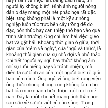
nẩy mầm và mọc lên, bằng cách nào, thì
người ấy không biết". Hình ảnh người nông
dân ở đây mang một nét phác họa rất đặc
biệt. Ông không phải là một kỹ sư nông
nghiệp luôn túc trực bên cây trồng để đo
đạc, bón thúc hay can thiệp thô bạo vào quá
trình sinh trưởng. Ông chỉ làm hai việc: gieo
hạt và gặt hái. Khoảng thời gian ở giữa, thời
gian của "đêm và ngày", của "ngủ và thức", là
khoảng thời gian của sự chờ đợi và phó thác.
Chi tiết "người ấy ngủ hay thức" không ám
chỉ sự lười biếng hay vô trách nhiệm, mà
diễn tả sự bình an của một người biết rõ giới
hạn của mình. Ông ngủ, vì ông biết rằng việc
ông thức chong chong cũng không làm cho
hạt lúa mọc nhanh hơn được một mi-li-mét
nào. Đây là một chi tiết mang tính thần học
sâu sắc về sự ưu việt của ân sủng. Trong