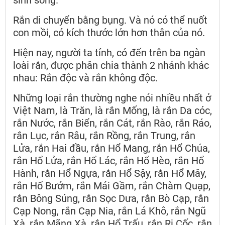
Rắn di chuyển bằng bụng. Và nó có thể nuốt
con mồi, có kích thước lớn hơn thân của nó.
Hiện nay, người ta tính, có đến trên ba ngàn
loài rắn, được phân chia thành 2 nhánh khác
nhau: Rắn độc và rắn không độc.
Những loại rắn thường nghe nói nhiều nhất ở
Việt Nam, là Trăn, là rắn Mống, là rắn Da cóc,
rắn Nước, rắn Biển, rắn Cát, rắn Rào, rắn Ráo,
rắn Lục, rắn Râu, rắn Rồng, rắn Trung, rắn
Lửa, rắn Hai đầu, rắn Hổ Mang, rắn Hổ Chúa,
rắn Hổ Lửa, rắn Hổ Lác, rắn Hổ Hèo, rắn Hổ
Hành, rắn Hổ Ngựa, rắn Hổ Sậy, rắn Hổ Mây,
rắn Hổ Bướm, rắn Mái Gầm, rắn Chàm Quạp,
rắn Bông Súng, rắn Sọc Dưa, rắn Bò Cạp, rắn
Cạp Nong, rắn Cạp Nia, rắn Lá Khô, rắn Ngũ
Xà, rắn Mãng Xà, rắn Hổ Trấu, rắn Ri Cốc, rắn