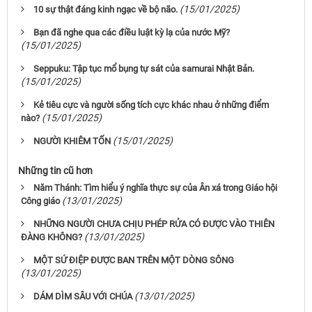
(15/01/2025)
10 sự thật đáng kinh ngạc về bộ não.
Bạn đã nghe qua các điều luật kỳ lạ của nước Mỹ?
(15/01/2025)
Seppuku: Tập tục mổ bụng tự sát của samurai Nhật Bản.
(15/01/2025)
Kẻ tiêu cực và người sống tích cực khác nhau ở những điểm
(15/01/2025)
nào?
(15/01/2025)
NGƯỜI KHIÊM TỐN
Những tin cũ hơn
Năm Thánh: Tìm hiểu ý nghĩa thực sự của Ân xá trong Giáo hội
(13/01/2025)
Công giáo
NHỮNG NGƯỜI CHƯA CHỊU PHÉP RỬA CÓ ĐƯỢC VÀO THIÊN
(13/01/2025)
ĐÀNG KHÔNG?
MỘT SỨ ĐIỆP ĐƯỢC BAN TRÊN MỘT DÒNG SÔNG
(13/01/2025)
(13/01/2025)
DÁM DÌM SÂU VỚI CHÚA