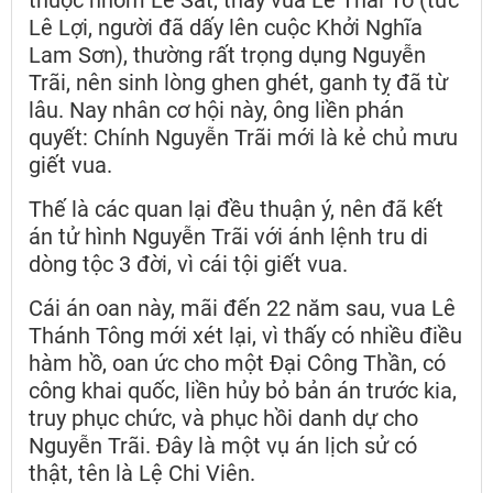
Lê Lợi, người đã dấy lên cuộc Khởi Nghĩa
Lam Sơn), thường rất trọng dụng Nguyễn
Trãi, nên sinh lòng ghen ghét, ganh tỵ đã từ
lâu. Nay nhân cơ hội này, ông liền phán
quyết: Chính Nguyễn Trãi mới là kẻ chủ mưu
giết vua.
Thế là các quan lại đều thuận ý, nên đã kết
án tử hình Nguyễn Trãi với ánh lệnh tru di
dòng tộc 3 đời, vì cái tội giết vua.
Cái án oan này, mãi đến 22 năm sau, vua Lê
Thánh Tông mới xét lại, vì thấy có nhiều điều
hàm hồ, oan ức cho một Đại Công Thần, có
công khai quốc, liền hủy bỏ bản án trước kia,
truy phục chức, và phục hồi danh dự cho
Nguyễn Trãi. Đây là một vụ án lịch sử có
thật, tên là Lệ Chi Viên.