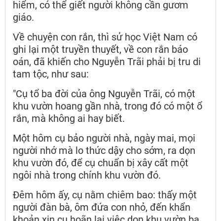
hiểm, có thể giết người không cần gươm
giáo.
Về chuyện con rắn, thì sử học Việt Nam có
ghi lại một truyền thuyết, về con rắn báo
oán, đã khiến cho Nguyễn Trãi phải bị tru di
tam tộc, như sau:
"Cụ tổ ba đời của ông Nguyễn Trãi, có một
khu vườn hoang gần nhà, trong đó có một ổ
rắn, mà không ai hay biết.
Một hôm cụ bảo người nhà, ngày mai, mọi
người nhớ mà lo thức dậy cho sớm, ra dọn
khu vườn đó, để cụ chuẩn bị xây cất một
ngôi nhà trong chính khu vườn đó.
Đêm hôm ấy, cụ nằm chiêm bao: thấy một
người đàn bà, ôm đứa con nhỏ, đến khẩn
khoản xin cụ hoãn lại việc dọn khu vườn ba