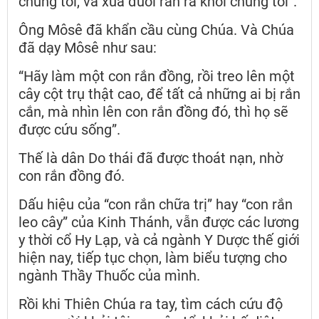
chúng tôi, và xua đuổi rắn ra khỏi chúng tôi”.
Ông Môsê đã khẩn cầu cùng Chúa. Và Chúa
đã dạy Môsê như sau:
“Hãy làm một con rắn đồng, rồi treo lên một
cây cột trụ thật cao, để tất cả những ai bị rắn
cắn, mà nhìn lên con rắn đồng đó, thì họ sẽ
được cứu sống”.
Thế là dân Do thái đã được thoát nạn, nhờ
con rắn đồng đó.
Dấu hiệu của “con rắn chữa trị” hay “con rắn
leo cây” của Kinh Thánh, vẫn được các lương
y thời cổ Hy Lạp, và cả ngành Y Dược thế giới
hiện nay, tiếp tục chọn, làm biểu tượng cho
ngành Thầy Thuốc của mình.
Rồi khi Thiên Chúa ra tay, tìm cách cứu độ