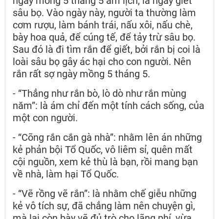
ngày mồng 5 tháng 5 âm lịch, là ngày giết
sâu bọ. Vào ngày này, người ta thường làm
cơm rượu, làm bánh trái, nấu xôi, nấu chè,
bày hoa quả, để cúng tế, để tảy trừ sâu bọ.
Sau đó là đi tìm rắn để giết, bởi rắn bị coi là
loài sâu bọ gây ác hại cho con người. Nên
rắn rất sợ ngày mồng 5 tháng 5.
- “Thẳng như rắn bò, lò dò như rắn mùng
năm”: là ám chỉ đến một tính cách sống, của
một con người.
- “Cõng rắn cắn gà nhà”: nhằm lên án những
kẻ phản bội Tổ Quốc, vô liêm sỉ, quên mất
cội nguồn, xem kẻ thù là bạn, rồi mang bạn
về nhà, làm hại Tổ Quốc.
- “Vẽ rồng vẽ rắn”: là nhằm chế giễu những
kẻ vô tích sự, đã chẳng làm nên chuyện gì,
mà lại còn bày vẽ đủ trò cho lãng phí, vừa