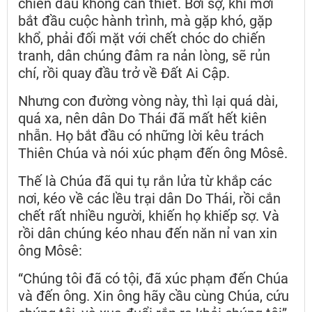
chiến đấu không cần thiết. Bởi sợ, khi mới
bắt đầu cuộc hành trình, mà gặp khó, gặp
khổ, phải đối mặt với chết chóc do chiến
tranh, dân chúng đâm ra nản lòng, sẽ rủn
chí, rồi quay đầu trở về Đất Ai Cập.
Nhưng con đường vòng này, thì lại quá dài,
quá xa, nên dân Do Thái đã mất hết kiên
nhẫn. Họ bắt đầu có những lời kêu trách
Thiên Chúa và nói xúc phạm đến ông Môsê.
Thế là Chúa đã qui tụ rắn lửa từ khắp các
nơi, kéo về các lều trại dân Do Thái, rồi cắn
chết rất nhiều người, khiến họ khiếp sợ. Và
rồi dân chúng kéo nhau đến năn nỉ van xin
ông Môsê:
“Chúng tôi đã có tội, đã xúc phạm đến Chúa
và đến ông. Xin ông hãy cầu cùng Chúa, cứu