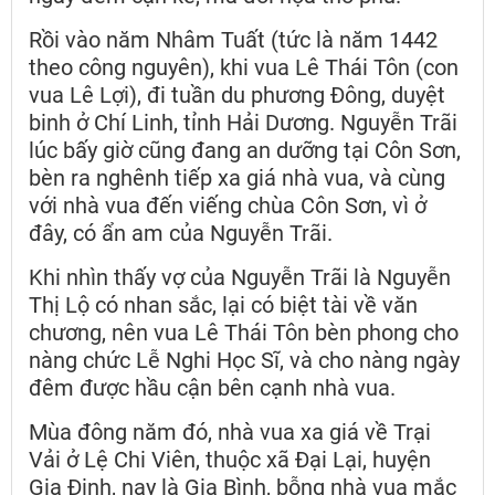
Rồi vào năm Nhâm Tuất (tức là năm 1442
theo công nguyên), khi vua Lê Thái Tôn (con
vua Lê Lợi), đi tuần du phương Đông, duyệt
binh ở Chí Linh, tỉnh Hải Dương. Nguyễn Trãi
lúc bấy giờ cũng đang an dưỡng tại Côn Sơn,
bèn ra nghênh tiếp xa giá nhà vua, và cùng
với nhà vua đến viếng chùa Côn Sơn, vì ở
đây, có ẩn am của Nguyễn Trãi.
Khi nhìn thấy vợ của Nguyễn Trãi là Nguyễn
Thị Lộ có nhan sắc, lại có biệt tài về văn
chương, nên vua Lê Thái Tôn bèn phong cho
nàng chức Lễ Nghi Học Sĩ, và cho nàng ngày
đêm được hầu cận bên cạnh nhà vua.
Mùa đông năm đó, nhà vua xa giá về Trại
Vải ở Lệ Chi Viên, thuộc xã Đại Lại, huyện
Gia Định, nay là Gia Bình, bỗng nhà vua mắc