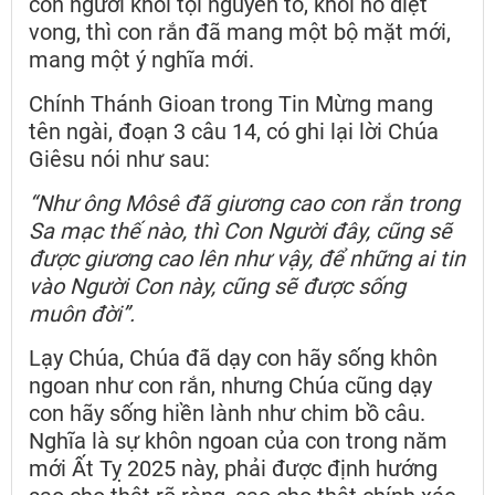
con người khỏi tội nguyên tổ, khỏi hố diệt
vong, thì con rắn đã mang một bộ mặt mới,
mang một ý nghĩa mới.
Chính Thánh Gioan trong Tin Mừng mang
tên ngài, đoạn 3 câu 14, có ghi lại lời Chúa
Giêsu nói như sau:
“Như ông Môsê đã giương cao con rắn trong
Sa mạc thế nào, thì Con Người đây, cũng sẽ
được giương cao lên như vậy, để những ai tin
vào Người Con này, cũng sẽ được sống
muôn đời”.
Lạy Chúa, Chúa đã dạy con hãy sống khôn
ngoan như con rắn, nhưng Chúa cũng dạy
con hãy sống hiền lành như chim bồ câu.
Nghĩa là sự khôn ngoan của con trong năm
mới Ất Tỵ 2025 này, phải được định hướng