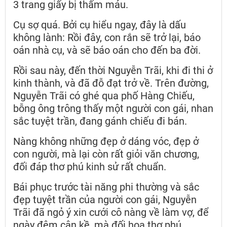
3 trang giấy bị thấm máu.
Cụ sợ quá. Bởi cụ hiểu ngay, đây là dấu
không lành: Rồi đây, con rắn sẽ trở lại, báo
oán nhà cụ, và sẽ báo oán cho đến ba đời.
Rồi sau này, đến thời Nguyễn Trãi, khi đi thi ở
kinh thành, và đã đỗ đạt trở về. Trên đường,
Nguyễn Trãi có ghé qua phố Hàng Chiếu,
bỗng ông trông thấy một người con gái, nhan
sắc tuyệt trần, đang gánh chiếu đi bán.
Nàng không những đẹp ở dáng vóc, đẹp ở
con người, mà lại còn rất giỏi văn chương,
đối đáp thơ phú kinh sử rất chuẩn.
Bái phục trước tài năng phi thường và sắc
đẹp tuyệt trần của người con gái, Nguyễn
Trãi đã ngỏ ý xin cưới cô nàng về làm vợ, để
ngày đêm cận kề, mà đối họa thơ phú.