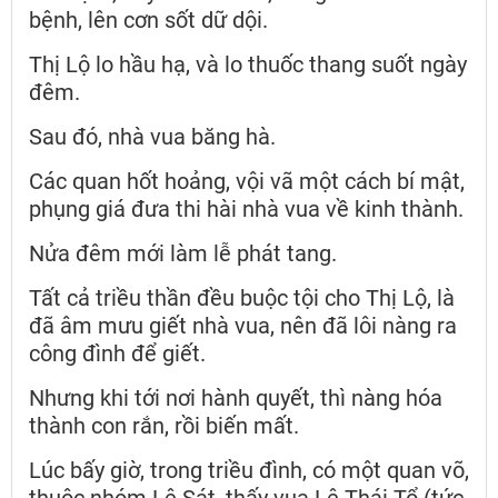
bệnh, lên cơn sốt dữ dội.
Thị Lộ lo hầu hạ, và lo thuốc thang suốt ngày
đêm.
Sau đó, nhà vua băng hà.
Các quan hốt hoảng, vội vã một cách bí mật,
phụng giá đưa thi hài nhà vua về kinh thành.
Nửa đêm mới làm lễ phát tang.
Tất cả triều thần đều buộc tội cho Thị Lộ, là
đã âm mưu giết nhà vua, nên đã lôi nàng ra
công đình để giết.
Nhưng khi tới nơi hành quyết, thì nàng hóa
thành con rắn, rồi biến mất.
Lúc bấy giờ, trong triều đình, có một quan võ,
thuộc nhóm Lê Sát, thấy vua Lê Thái Tổ (tức