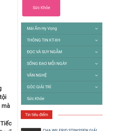
Sức Khỏe
Mái Ấm Hy Vọng
THÔNG TIN KT-XH
ĐỌC VÀ SUY NGẪM
SỐNG ĐẠO MỖI NGÀY
VĂN NGHỆ
GÓC GIẢI TRÍ
g
tội
Sức Khỏe
o mà
Tin tiêu điểm
 Tiếc
CHA WILFRID STINISSEN GIẢI