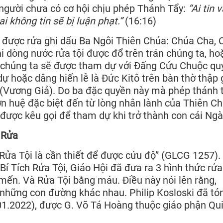
người chưa có cơ hội chịu phép Thánh Tẩy:
“Ai tin 
i không tin sẽ bị luận phạt.”
(16:16)
 được rửa ghi dấu Ba Ngôi Thiên Chúa: Chúa Cha, 
i dòng nước rửa tội được đổ trên trán chúng ta, ho
i, chúng ta sẽ được tham dự với Đấng Cứu Chuộc qu
dự hoặc dâng hiến lễ là Đức Kitô trên bàn thờ thập 
 (Vương Giả). Do ba đặc quyền này mà phép thánh 
ơn huệ đặc biệt đến từ lòng nhân lành của Thiên Ch
ược kêu gọi để tham dự khi trở thành con cái Ngà
 Rửa
Rửa Tội là cần thiết để được cứu độ” (GLCG 1257).
í Tích Rửa Tội, Giáo Hội đã đưa ra 3 hình thức rửa 
 mến. Và Rửa Tội bằng máu. Điều này nói lên rằng,
 những con đường khác nhau. Philip Kosloski đã t
8.01.2022), được G. Võ Tá Hoàng thuộc giáo phận Qu