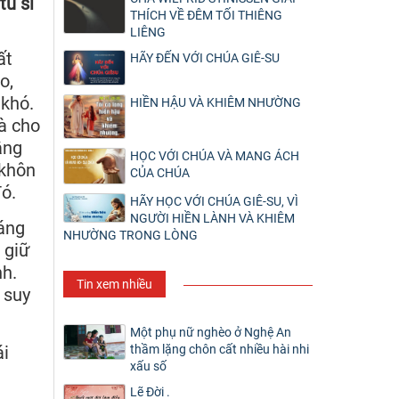
tu sĩ
THÍCH VỀ ĐÊM TỐI THIÊNG
LIÊNG
ất
HÃY ĐẾN VỚI CHÚA GIÊ-SU
o,
 khó.
HIỀN HẬU VÀ KHIÊM NHƯỜNG
à cho
ằng
HỌC VỚI CHÚA VÀ MANG ÁCH
 khôn
CỦA CHÚA
ó.
HÃY HỌC VỚI CHÚA GIÊ-SU, VÌ
NGƯỜI HIỀN LÀNH VÀ KHIÊM
Sáng
NHƯỜNG TRONG LÒNG
 giữ
nh.
Tin xem nhiều
 suy
Một phụ nữ nghèo ở Nghệ An
thầm lặng chôn cất nhiều hài nhi
ái
xấu số
Lẽ Đời .