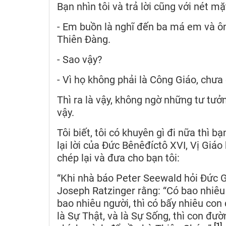
Bạn nhìn tôi và trả lời cũng với nét mặ
- Em buồn là nghĩ đến ba má em và ô
Thiên Đàng.
- Sao vậy?
- Vì họ không phải là Công Giáo, chưa
Thì ra là vậy, không ngờ những tư tưở
vậy.
Tôi biết, tôi có khuyên gì đi nữa thì
lại lời của Đức Bênêđíctô XVI, Vị Giáo
chép lại và đưa cho bạn tôi:
“Khi nhà báo Peter Seewald hỏi Đức G
Joseph Ratzinger rằng: “Có bao nhiêu c
bao nhiêu người, thì có bấy nhiêu con
là Sự Thật, và là Sự Sống, thì con đườ
[1]