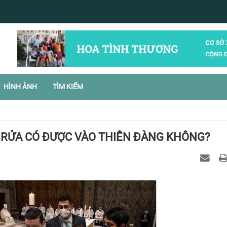
HÌNH ẢNH
TÌM KIẾM
 RỬA CÓ ĐƯỢC VÀO THIÊN ĐÀNG KHÔNG?