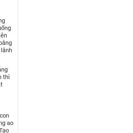
ng
uống
iên
 bằng
 lãnh
ảng
 thì
t
 con
òng ao
 Tạo