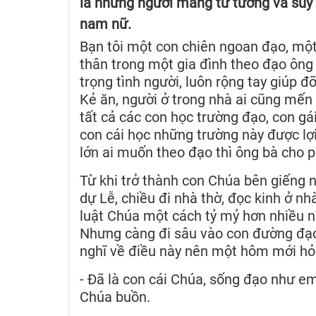
là những người mang tư tưởng và suy n
nam nữ.
Bạn tôi một con chiên ngoan đạo, một
thân trong một gia đình theo đạo ông
trọng tình người, luôn rộng tay giúp 
Kẻ ăn, người ở trong nhà ai cũng mến
tất cả các con học trường đạo, con gái
con cái học những trường này được lợi
lớn ai muốn theo đạo thì ông bà cho 
Từ khi trở thành con Chúa bên giếng nư
dự Lễ, chiều đi nhà thờ, đọc kinh ở nhà
luật Chúa một cách tỷ mỷ hơn nhiều ng
Nhưng càng đi sâu vào con đường đạo h
nghĩ về điều này nên một hôm mới hỏ
- Đã là con cái Chúa, sống đạo như e
Chúa buồn.