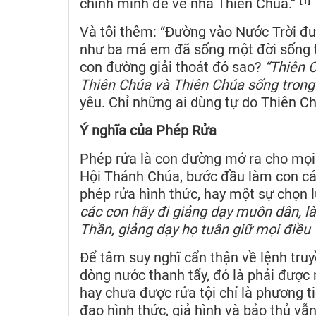
chính mình để về nhà Thiên Chúa.”
Và tôi thêm: “Đường vào Nước Trời đ
như ba má em đã sống một đời sống tố
con đường giải thoát đó sao?
“Thiên C
Thiên Chúa và Thiên Chúa sống trong 
yêu. Chỉ những ai dùng tự do Thiên Ch
Ý nghĩa của Phép Rửa
Phép rửa là con đường mở ra cho mọi 
Hội Thánh Chúa, bước đầu làm con c
phép rửa hình thức, hay một sự chọn l
các con hãy đi giảng dạy muôn dân, 
Thần, giảng dạy họ tuân giữ mọi điều 
Để tâm suy nghĩ cẩn thận về lệnh truyề
dòng nước thanh tẩy, đó là phải được 
hay chưa được rửa tội chỉ là phương t
đạo hình thức, giả hình và bảo thủ vẫ