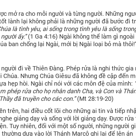
ược mở ra cho mỗi người và từng người. Những ngư
t lành lại không phải là những người đã bước đi t
húa là tình yêu, ai sống trong tình yêu là sống tron
người ấy.”
(1 Ga 4:16) Ngài không thể làm gì ngoài 
úa ban chống lại Ngài, mới bị Ngài loại bỏ mà thôi!
người đi về Thiên Đàng. Phép rửa là nghi thức gia
ái Chúa. Nhưng Chúa Giêsu đã không đề cập đến m
ựa hẹp hòi. Ngài chỉ nói với các môn đệ của mình:
làm phép rửa cho họ nhân danh Cha, và Con và Thá
Thầy đã truyền cho các con.”
(Mt 28:19-20)
n trên, hai điều cốt lõi cho những ai tin và tiếp nh
nghe giảng dạy và sống với lời giảng dạy. Được rửa 
iện. Tuy nhiên, đối với một số người, những người g
n thường dựa vào lời Thánh Marcô ghi lại để lên án