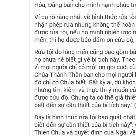
Hóa, Đấng ban cho mình hạnh phúc tr
Ví dụ rõ ràng nhất về hình thức rửa tộ
nhận phép rửa nhưng không thể hoàn t
được rửa tội, nếu họ minh nhiên ước m
mến, thì họ được bảo đảm ơn cứu độ, 
Rửa tội do lòng mến cũng bao gồm bất 
họ chưa hề biết gì về bí tích này. The
vì mọi người chỉ có một ơn gọi cuối cù
Chúa Thánh Thần ban cho mọi người 
đó chỉ có Chúa biết. Bất kỳ ai, dù kh
nhưng tìm kiếm và thực thi ý muốn c
được cứu độ. Chúng ta có thể giả thiế
biết đến sự cần thiết của bí tích này.
Đây là hình thức rửa tội bao quát nhất
biết đến sự cần thiết của bí tích này
Thiên Chúa và quyết định của Ngài về