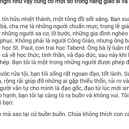
ghĩ như vậy cũng có một số trong hàng giáo sĩ và 
 tín hữu nhiệt thành, một tông đồ sốt sắng. Bạn xu
 bà, cha mẹ là những người chuẩn mực, trọng lễ giá
đỡ những người sa cơ, lỡ bước, những gia đình nghèo
 phục. Không phải là người Công Giáo, nhưng ông b
 học St. Paul, con trai học Taberd. Ông bà lý luận r
 cả về học thức, tinh thần, và đạo đức, sau này khi
phép. Bạn tôi là một trong những người được phép đ
ớc rửa tội, bạn tôi sống rất ngoan đạo, tốt lành. 
, rộng rãi giúp đỡ những ai gặp thiếu thốn, rủi ro và
ười vẫn tự cho mình là đạo gốc, đạo từ lúc mới si
ạnh, bạn tôi lại càng tỏ ra buồn và không vui. Tôi
i bạn:
m mà sao lại cứ buồn buồn. Chúa không thích con c