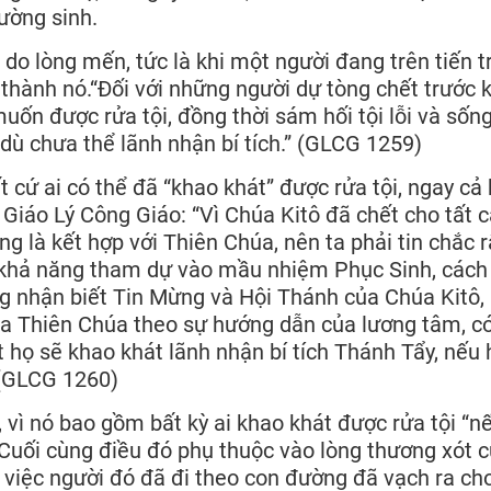
ường sinh.
i do lòng mến, tức là khi một người đang trên tiến t
hành nó.“Đối với những người dự tòng chết trước k
uốn được rửa tội, đồng thời sám hối tội lỗi và sốn
dù chưa thể lãnh nhận bí tích.” (GLCG 1259)
cứ ai có thể đã “khao khát” được rửa tội, ngay cả 
o Giáo Lý Công Giáo: “Vì Chúa Kitô đã chết cho tất 
ng là kết hợp với Thiên Chúa, nên ta phải tin chắc 
khả năng tham dự vào mầu nhiệm Phục Sinh, cách
ông nhận biết Tin Mừng và Hội Thánh của Chúa Kitô,
ủa Thiên Chúa theo sự hướng dẫn của lương tâm, có
t họ sẽ khao khát lãnh nhận bí tích Thánh Tẩy, nếu 
” (GLCG 1260)
, vì nó bao gồm bất kỳ ai khao khát được rửa tội “n
”. Cuối cùng điều đó phụ thuộc vào lòng thương xót 
 việc người đó đã đi theo con đường đã vạch ra ch