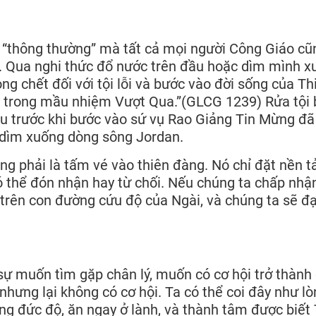
ội “thông thường” mà tất cả mọi người Công Giáo cũ
 Qua nghi thức đổ nước trên đầu hoặc dìm mình x
òng chết đối với tội lỗi và bước vào đời sống của Th
ô trong mầu nhiệm Vượt Qua.”(GLCG 1239) Rửa tội
u trước khi bước vào sứ vụ Rao Giảng Tin Mừng đã
 dìm xuống dòng sông Jordan.
g phải là tấm vé vào thiên đàng. Nó chỉ đặt nền t
ó thể đón nhận hay từ chối. Nếu chúng ta chấp nhận
trên con đường cứu độ của Ngài, và chúng ta sẽ đạ
 sự muốn tìm gặp chân lý, muốn có cơ hội trở thành
nhưng lại không có cơ hội. Ta có thể coi đây như l
ng đức độ, ăn ngay ở lành, và thành tâm được biết