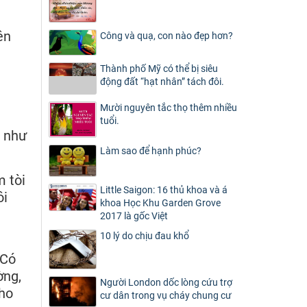
ên
Công và quạ, con nào đẹp hơn?
Thành phố Mỹ có thể bị siêu
động đất “hạt nhân” tách đôi.
Mười nguyên tắc thọ thêm nhiều
tuổi.
n như
Làm sao để hạnh phúc?
m tòi
Little Saigon: 16 thủ khoa và á
ôi
khoa Học Khu Garden Grove
2017 là gốc Việt
10 lý do chịu đau khổ
“Có
ờng,
Người London dốc lòng cứu trợ
cho
cư dân trong vụ cháy chung cư