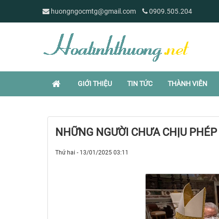
huongngocmtg@gmail.com
0909.505.204
GIỚI THIỆU
TIN TỨC
THÀNH VIÊN
NHỮNG NGƯỜI CHƯA CHỊU PHÉP
Thứ hai - 13/01/2025 03:11