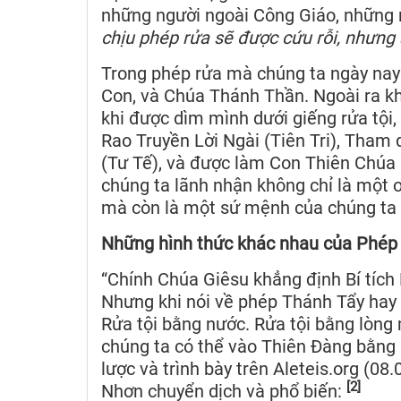
những người ngoài Công Giáo, những 
chịu phép rửa sẽ được cứu rỗi, nhưng a
Trong phép rửa mà chúng ta ngày nay
Con, và Chúa Thánh Thần. Ngoài ra kh
khi được dìm mình dưới giếng rửa tộ
Rao Truyền Lời Ngài (Tiên Tri), Tham 
(Tư Tế), và được làm Con Thiên Chúa
chúng ta lãnh nhận không chỉ là một 
mà còn là một sứ mệnh của chúng ta đ
Những hình thức khác nhau của Phép
“Chính Chúa Giêsu khẳng định Bí tích 
Nhưng khi nói về phép Thánh Tẩy hay B
Rửa tội bằng nước. Rửa tội bằng lòng
chúng ta có thể vào Thiên Đàng bằng
lược và trình bày trên Aleteis.org (0
[2]
Nhơn chuyển dịch và phổ biến: