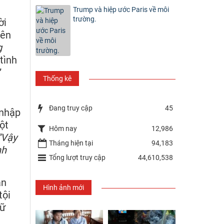
Trump và hiệp ước Paris về môi
trường.
ời
rên
g
tình
”
Thống kê
Đang truy cập
45
 nhập
ột
Hôm nay
12,986
“Vậy
Tháng hiện tại
94,183
nh
Tổng lượt truy cập
44,610,538
ận
Hình ảnh mới
tội
iữ