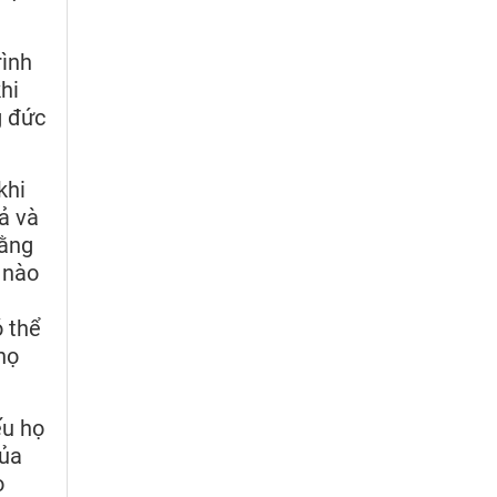
rình
hi
g đức
khi
cả và
rằng
 nào
 thể
họ
ếu họ
của
o