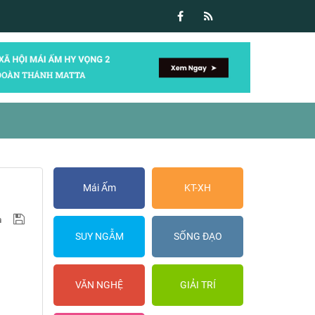
Mái Ấm
KT-XH
SUY NGẪM
SỐNG ĐẠO
VĂN NGHỆ
GIẢI TRÍ