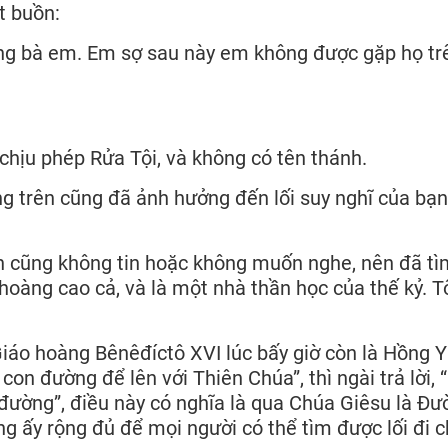
t buồn:
ng bà em. Em sợ sau này em không được gặp họ tr
 chịu phép Rửa Tội, và không có tên thánh.
ng trên cũng đã ảnh hưởng đến lối suy nghĩ của bạ
 bạn cũng không tin hoặc không muốn nghe, nên đã tì
 hoàng cao cả, và là một nhà thần học của thế kỷ. T
iáo hoàng Bênêđíctô XVI lúc bấy giờ còn là Hồng Y
on đường để lên với Thiên Chúa”, thì ngài trả lời, 
 đường”, điều này có nghĩa là qua Chúa Giêsu là Đư
ng ấy rộng đủ để mọi người có thể tìm được lối đi 