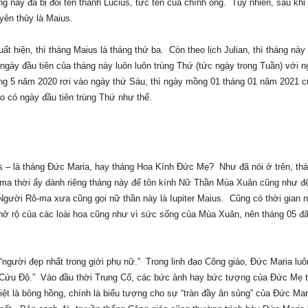
 này đã bị đổi tên thành Lucius, tức tên của chính ông. Tuy nhiên, sau khi 
yên thủy là Maius.
ất hiện, thì tháng Maius là tháng thứ ba. Còn theo lịch Julian, thì tháng này 
ngày đầu tiên của tháng này luôn luôn trùng Thứ (tức ngày trong Tuần) với 
ng 5 năm 2020 rơi vào ngày thứ Sáu, thì ngày mồng 01 tháng 01 năm 2021 c
o có ngày đầu tiên trùng Thứ như thế.
ius – là tháng Đức Maria, hay tháng Hoa Kính Đức Mẹ?
Như đã nói ở trên, th
ma thời ấy dành riêng tháng này để tôn kính Nữ Thần Mùa Xuân cũng như 
Người Rô-ma xưa cũng gọi nữ thần này là Iupiter Maius.
Cũng có thời gian 
nở rộ của các loài hoa cũng như vì sức sống của Mùa Xuân, nên tháng 05 đ
“người đẹp nhất trong giới phụ nữ
.
”
Trong linh đạo Công giáo, Đức Maria lu
 Cứu Độ
.
”
Vào đầu thời Trung Cổ, các bức ảnh hay bức tượng của Đức Mẹ 
iệt là bông hồng, chính là biểu tượng cho sự “tràn đầy ân sủng” của Đức Mar