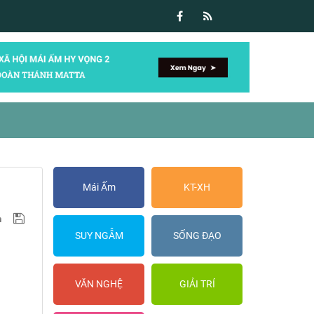
Mái Ấm
KT-XH
SUY NGẪM
SỐNG ĐẠO
VĂN NGHỆ
GIẢI TRÍ