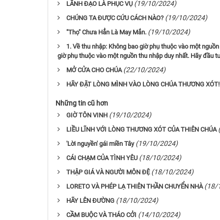
(19/10/2024)
LÃNH ĐẠO LÀ PHỤC VỤ
(19/10/2024)
CHÚNG TA ĐƯỢC CỨU CÁCH NÀO?
(19/10/2024)
"Thọ" Chưa Hẳn Là May Mắn.
1. Về thu nhập: Không bao giờ phụ thuộc vào một nguồn t
giờ phụ thuộc vào một nguồn thu nhập duy nhất. Hãy đầu tư
(22/10/2024)
MỞ CỬA CHO CHÚA
HÃY ĐẶT LÒNG MÌNH VÀO LÒNG CHÚA THƯƠNG XÓT!
Những tin cũ hơn
(19/10/2024)
GIỜ TÔN VINH
LIỀU LĨNH VỚI LÒNG THƯƠNG XÓT CỦA THIÊN CHÚA
(19/10/2024)
'Lời nguyền' gái miền Tây
(18/10/2024)
CÁI CHẠM CỦA TÌNH YÊU
(18/10/2024)
THẬP GIÁ VÀ NGƯỜI MÔN ĐỆ
(18/
LORETO VÀ PHÉP LẠ THIÊN THẦN CHUYỂN NHÀ
(18/10/2024)
HÃY LÊN ĐƯỜNG
(14/10/2024)
CẦM BUỘC VÀ THÁO CỞI