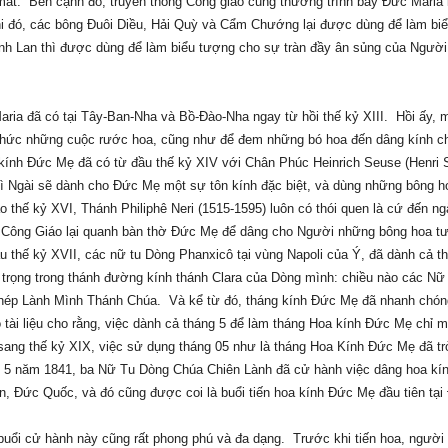
mất.
Bên cạnh đó, truyền thống Công giáo cũng thường trình bày Đức Maria 
i đó, các bông Đuôi Diều, Hải Quỳ và Cẩm Chướng lại được dùng để làm bi
nh Lan thì được dùng để làm biểu tượng cho sự tràn đầy ân sủng của Người
aria đã có tại Tây-Ban-Nha và Bồ-Đào-Nha ngay từ hồi thế kỷ XIII.
Hồi ấy, m
ổ chức những cuộc rước hoa, cũng như để đem những bó hoa đến dâng kính 
n kính Đức Mẹ đã có từ đầu thế kỷ XIV với Chân Phúc Heinrich Seuse (Henri
thì Ngài sẽ dành cho Đức Mẹ một sự tôn kính đặc biệt, và dùng những bông h
 thế kỷ XVI, Thánh Philiphê Neri (1515-1595) luôn có thói quen là cứ đến ng
hi Công Giáo lại quanh bàn thờ Đức Mẹ để dâng cho Người những bông hoa t
đầu thế kỷ XVII, các nữ tu Dòng Phanxicô tại vùng Napoli của Ý, đã dành cả t
 trọng trong thánh đường kính thánh Clara của Dòng mình: chiều nào các Nữ
Phép Lành Mình Thánh Chúa.
Và kể từ đó, tháng kính Đức Mẹ đã nhanh chón
 tài liệu cho rằng, việc dành cả tháng 5 để làm tháng Hoa kính Đức Mẹ chỉ m
sang thế kỷ XIX, việc sử dụng tháng 05 như là tháng Hoa Kính Đức Mẹ đã t
 5 năm 1841, ba Nữ Tu Dòng Chúa Chiên Lành đã cử hành việc dâng hoa kí
n, Đức Quốc, và đó cũng được coi là buổi tiến hoa kính Đức Mẹ đầu tiên tại
 buổi cử hành này cũng rất phong phú và đa dạng.
Trước khi tiến hoa, người 