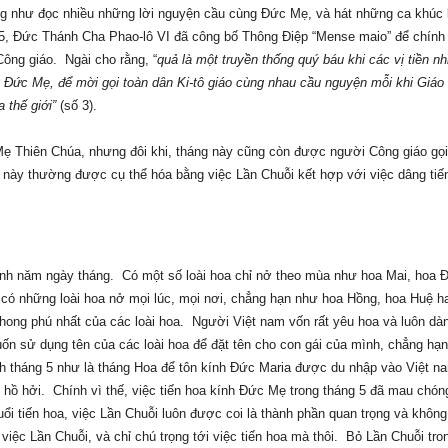
g như đọc nhiều những lời nguyện cầu cùng Đức Mẹ, và hát những ca khúc
, Đức Thánh Cha Phao-lô VI đã công bố Thông Điệp “Mense maio” để chính
Công giáo.
Ngài cho rằng, “
quả là một truyền thống quý báu khi các vị tiền n
 Đức Mẹ, để mời gọi toàn dân Ki-tô giáo cùng nhau cầu nguyện mỗi khi Giáo 
 thế giới”
(số 3).
Mẹ Thiên Chúa, nhưng đôi khi, tháng này cũng còn được người Công giáo gọi
g này thường được cụ thể hóa bằng việc Lần Chuỗi kết hợp với việc dâng tiế
uanh năm ngày tháng.
Có một số loài hoa chỉ nở theo mùa như hoa Mai, hoa 
ó những loài hoa nở mọi lúc, mọi nơi, chẳng hạn như hoa Hồng, hoa Huệ h
phong phú nhất của các loài hoa.
Người Việt nam vốn rất yêu hoa và luôn dà
ốn sử dụng tên của các loài hoa để đặt tên cho con gái của mình, chẳng hạ
nh tháng 5 như là tháng Hoa để tôn kính Đức Maria được du nhập vào Việt na
 hồ hởi.
Chính vì thế, việc tiến hoa kính Đức Mẹ trong tháng 5 đã mau chó
ổi tiến hoa, việc Lần Chuỗi luôn được coi là thành phần quan trọng và không
iệc Lần Chuỗi, và chỉ chú trọng tới việc tiến hoa mà thôi.
Bỏ Lần Chuỗi tro