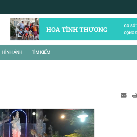
HÌNH ẢNH
TÌM KIẾM