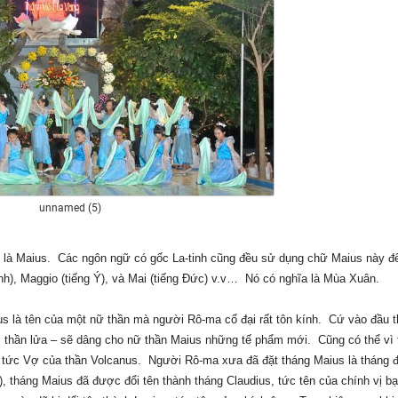
unnamed (5)
nh là Maius. Các ngôn ngữ có gốc La-tinh cũng đều sử dụng chữ Maius này đ
Anh), Maggio (tiếng Ý), và Mai (tiếng Đức) v.v… Nó có nghĩa là Mùa Xuân.
ius là tên của một nữ thần mà người Rô-ma cổ đại rất tôn kính. Cứ vào đầu t
ức thần lửa – sẽ dâng cho nữ thần Maius những tế phẩm mới. Cũng có thể vì
,” tức Vợ của thần Volcanus. Người Rô-ma xưa đã đặt tháng Maius là tháng đ
, tháng Maius đã được đổi tên thành tháng Claudius, tức tên của chính vị b