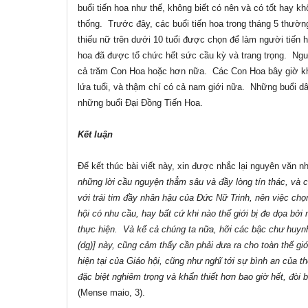
buổi tiến hoa như thế, không biết có nên và có tốt hay k
thống.
Trước đây, các buổi tiến hoa trong tháng 5 thườn
thiếu nữ trên dưới 10 tuổi được chọn để làm người tiến
hoa đã được tổ chức hết sức cầu kỳ và trang trọng.
Ngư
cả trăm Con Hoa hoặc hơn nữa.
Các Con Hoa bây giờ kh
lứa tuổi, và thậm chí có cả nam giới nữa.
Những buổi dâ
những buổi Đại Đồng Tiến Hoa.
Kết luận
Để kết thúc bài viết này, xin được nhắc lại nguyên văn 
những lời cầu nguyện thẳm sâu và đầy lòng tín thác, và c
với trái tim đầy nhân hậu của Đức Nữ Trinh, nên việc ch
hội có nhu cầu, hay bất cứ khi nào thế giới bị đe dọa bở
thực hiện.
Và kể cả chúng ta nữa, hỡi các bậc chư huynh
(dg)] này, cũng cảm thấy cần phải đưa ra cho toàn thế gi
hiện tại của Giáo hội, cũng như nghĩ tới sự bình an của th
đặc biệt nghiêm trọng và khẩn thiết hơn bao giờ hết, đòi
(Mense maio, 3).