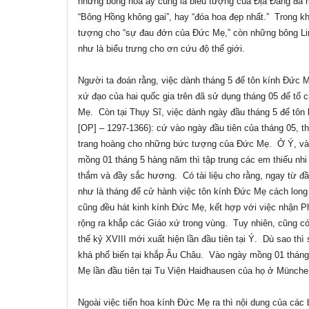
những bông hoa ấy cũng là biểu tượng của Địa Đàng đã 
“Bông Hồng không gai”, hay “đóa hoa đẹp nhất
.
”
Trong kh
tượng cho “sự đau đớn của Đức Mẹ
,
” còn những bông Li
như là biểu trưng cho ơn cứu độ thế giới.
Người ta đoán rằng, việc dành tháng 5 để tôn kính Đức M
xứ đạo của hai quốc gia trên đã sử dụng tháng 05 để t
Mẹ.
Còn tại Thụy Sĩ, việc dành ngày đầu tháng 5 để tô
[OP] – 1297-1366): cứ vào ngày đầu tiên của tháng 05, 
trang hoàng cho những bức tượng của Đức Mẹ.
Ở Ý, vào
mồng 01 tháng 5 hàng năm thì tập trung các em thiếu n
thắm và đầy sắc hương.
Có tài liệu cho rằng, ngay từ 
như là tháng để cử hành việc tôn kính Đức Mẹ cách long
cũng đều hát kinh kính Đức Mẹ, kết hợp với việc nhận 
rộng ra khắp các Giáo xứ trong vùng.
Tuy nhiên, cũng có
thế kỷ XVIII mới xuất hiện lần đầu tiên tại Ý.
Dù sao thì 
khá phổ biến tại khắp Âu Châu.
Vào ngày mồng 01 tháng
Mẹ lần đầu tiên tại Tu Viện Haidhausen của họ ở Münche
Ngoài việc tiến hoa kính Đức Mẹ ra thì nội dung của các