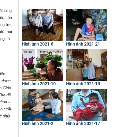
Những
ệc tiến
ng tới
 đủ mọi
gọi là
Hình ảnh 2021-6
Hình ảnh 2021-21
lên
n được
Hình ảnh 2021-10
Hình ảnh 2021-13
o Giáo
Cha đã
tima –
nhu cầu
ờ phút
Hình ảnh 2021-2
Hình ảnh 2021-17