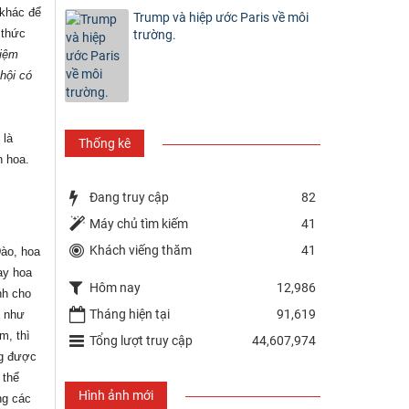
 khác để
Trump và hiệp ước Paris về môi
 thức
trường.
hiệm
hội có
 là
Thống kê
n hoa.
Đang truy cập
82
Máy chủ tìm kiếm
41
Khách viếng thăm
41
Đào, hoa
ay hoa
Hôm nay
12,986
nh cho
Tháng hiện tại
91,619
n như
m, thì
Tổng lượt truy cập
44,607,974
ng được
 thể
Hình ảnh mới
ng các