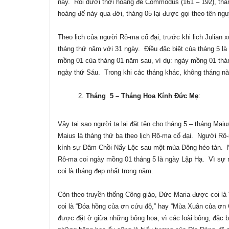
này. Rồi dưới thời hoàng đế Commodus (161 – 192), tháng
hoàng đế này qua đời, tháng 05 lại được gọi theo tên ngu
Theo lịch của người Rô-ma cổ đại, trước khi lịch Julian xu
tháng thứ năm với 31 ngày. Điều đặc biệt của tháng 5 là 
mồng 01 của tháng 01 năm sau, ví dụ: ngày mồng 01 thá
ngày thứ Sáu.
Trong khi các tháng khác, không tháng nà
Tháng 5 – Tháng Hoa Kính Đức Mẹ
:
Vậy tại sao người ta lại đặt tên cho tháng 5 – tháng Ma
Maius là tháng thứ ba theo lịch Rô-ma cổ đại.
Người Rô-
kính sự Đâm Chồi Nẩy Lộc sau một mùa Đông héo tàn.
Rô-ma coi ngày mồng 01 tháng 5 là ngày Lập Hạ.
Vì sự 
coi là tháng đẹp nhất trong năm.
Còn theo truyền thống Công giáo, Đức Maria được coi là 
coi là “Đóa hồng của ơn cứu độ
,
” hay “Mùa Xuân của ơn
được đặt ở giữa những bông hoa, vì các loài bông, đặc b