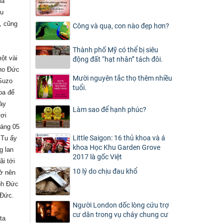
là
ểu
, cũng
Công và quạ, con nào đẹp hơn?
Thành phố Mỹ có thể bị siêu
ột vài
động đất “hạt nhân” tách đôi.
cho Đức
Mười nguyên tắc thọ thêm nhiều
 Suzo
tuổi.
oa để
ày
Làm sao để hạnh phúc?
ươi
háng 05
Little Saigon: 16 thủ khoa và á
 Tu ấy
khoa Học Khu Garden Grove
g lan
2017 là gốc Việt
ãi tới
10 lý do chịu đau khổ
rở nên
nh Đức
 Đức.
Người London dốc lòng cứu trợ
cư dân trong vụ cháy chung cư
ta