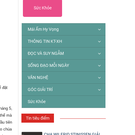
Sức Khỏe
Mái Ấm Hy Vọng
THÔNG TIN KT-XH
ĐỌC VÀ SUY NGẪM
SỐNG ĐẠO MỖI NGÀY
VĂN NGHỆ
ể đặt
GÓC GIẢI TRÍ
Sức Khỏe
háng 5,
 thế mà
Tin tiêu điểm
ầu tiên
ạo chúa
CHA WILFRID STINISSEN GIẢI