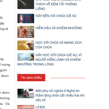
vị
THÍCH VỀ ĐÊM TỐI THIÊNG
LIÊNG
HÃY ĐẾN VỚI CHÚA GIÊ-SU
là
ngày
HIỀN HẬU VÀ KHIÊM NHƯỜNG
ũng là
HỌC VỚI CHÚA VÀ MANG ÁCH
CỦA CHÚA
HÃY HỌC VỚI CHÚA GIÊ-SU, VÌ
áng
NGƯỜI HIỀN LÀNH VÀ KHIÊM
NHƯỜNG TRONG LÒNG
để mừng
người
ã được
Tin xem nhiều
Một phụ nữ nghèo ở Nghệ An
ôn được
thầm lặng chôn cất nhiều hài nhi
thường
xấu số
ia.
Và
Lẽ Đời .