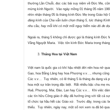
thường Lần Chuỗi, đọc các bài suy niệm về Đức Mẹ, cũn
mừng kính Người.
Vào ngày mồng 01 tháng 05 năm 1965
nhìn nhận tháng 05 là tháng kính Đức Mẹ trong Giáo hội 
đáng kính của Cha vẫn luôn chọn tháng 5, tức tháng Kính
nhu cầu, hay mỗi khi có một mối nguy hiểm nào đó đe dọa
Ngoài ra, tháng 5 không chỉ được gọi là tháng kính Đức 
Vầng Nguyệt Maria.
Việc tôn kính Đức Maria trong thán
Tháng Hoa tại Việt Nam
Việt nam là quốc gia có khí hậu nhiệt đới nên hoa nở q
Gạo, hoa Bằng Lăng hay hoa Phượng v.v…, nhưng cũng c
Cúc v.v…
Tuy nhiên, có lẽ tháng 5 là tháng đa dạng và 
hoa một sự trân trọng đặc biệt.
Rất nhiều bậc cha mẹ mu
Huệ, Phượng, Mai, Đào, Lan hay Cúc v.v…
Khi việc dà
các tín hữu Công giáo ở đây đã hưởng ứng với tất cả sự
tổ chức tại hầu hết các Giáo xứ.
Trước đây, trong các bu
thiếu.
Tuy nhiên, ngày nay, một số nơi xem ra đã bỏ qua v