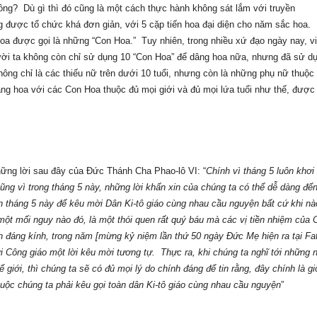
hông?
Dù gì thì đó cũng là một cách thực hành không sát lắm với truyền
g được tổ chức khá đơn giản, với 5 cặp tiến hoa đại diện cho năm sắc hoa.
 hoa được gọi là những “Con Hoa
.
”
Tuy nhiên, trong nhiều xứ đạo ngày nay, vi
ời ta không còn chỉ sử dụng 10 “Con Hoa” để dâng hoa nữa, nhưng đã sử dụ
ông chỉ là các thiếu nữ trên dưới 10 tuổi, nhưng còn là những phụ nữ thuộc
ng hoa với các Con Hoa thuộc đủ mọi giới và đủ mọi lứa tuổi như thế, được 
những lời sau đây của Đức Thánh Cha Phao-lô VI: “
Chính vì tháng 5 luôn khơi 
ũng vì trong tháng 5 này, những lời khẩn xin của chúng ta có thể dễ dàng đế
ọn tháng 5 này để kêu mời Dân Ki-tô giáo cùng nhau cầu nguyện bất cứ khi nà
i một mối nguy nào đó, là một thói quen rất quý báu mà các vị tiền nhiệm của 
 đáng kính, trong năm [mừng kỷ niệm lần thứ 50 ngày Đức Mẹ hiện ra tại Fa
ới Công giáo một lời kêu mời tương tự.
Thực ra, khi chúng ta nghĩ tới những 
ế giới, thì chúng ta sẽ có đủ mọi lý do chính đáng để tin rằng, đây chính là gi
 buộc chúng ta phải kêu gọi toàn dân Ki-tô giáo cùng nhau cầu nguyện
”