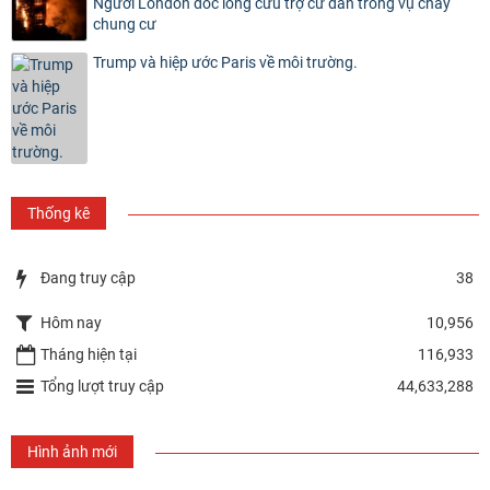
Người London dốc lòng cứu trợ cư dân trong vụ cháy
chung cư
Trump và hiệp ước Paris về môi trường.
Thống kê
Đang truy cập
38
Hôm nay
10,956
Tháng hiện tại
116,933
Tổng lượt truy cập
44,633,288
Hình ảnh mới