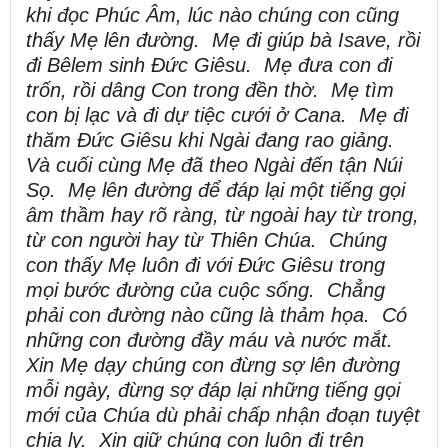
khi đọc Phúc Âm, lúc nào chúng con cũng
thấy Mẹ lên đường. Mẹ đi giúp bà Isave, rồi
đi Bêlem sinh Đức Giêsu. Mẹ đưa con đi
trốn, rồi dâng Con trong đền thờ. Mẹ tìm
con bị lạc và đi dự tiệc cưới ở Cana. Mẹ đi
thăm Đức Giêsu khi Ngài đang rao giảng.
Và cuối cùng Mẹ đã theo Ngài đến tận Núi
Sọ. Mẹ lên đường để đáp lại một tiếng gọi
âm thầm hay rõ ràng, từ ngoài hay từ trong,
từ con người hay từ Thiên Chúa. Chúng
con thấy Mẹ luôn đi với Đức Giêsu trong
mọi bước đường của cuộc sống. Chẳng
phải con đường nào cũng là thảm họa. Có
những con đường đầy máu và nước mắt.
Xin Mẹ dạy chúng con đừng sợ lên đường
mỗi ngày, đừng sợ đáp lại những tiếng gọi
mới của Chúa dù phải chấp nhận đoạn tuyệt
chia ly. Xin giữ chúng con luôn đi trên