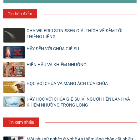
Tin tiêu điểm
CHA WILFRID STINISSEN GIẢI THÍCH VỀ ĐÊM TỐI
THIÊNG LIÊNG
HÃY ĐẾN VỚI CHÚA GIÊ-SU
HIỀN HẬU VÀ KHIÊM NHƯỜNG
HỌC VỚI CHÚA VÀ MANG ÁCH CỦA CHÚA
HÃY HỌC VỚI CHÚA GIÊ-SU, VÌ NGƯỜI HIỀN LÀNH VÀ
KHIÊM NHƯỜNG TRONG LÒNG
Tin xem nhiều
Một phụ nữ nghèo ở Nghệ An thầm lặng chôn cất nhiều