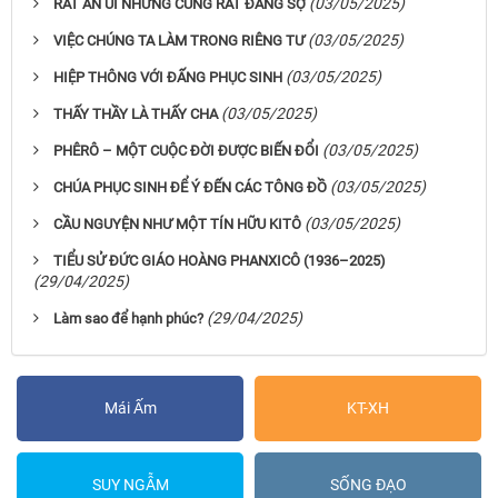
(03/05/2025)
RẤT AN ỦI NHƯNG CŨNG RẤT ĐÁNG SỢ
(03/05/2025)
VIỆC CHÚNG TA LÀM TRONG RIÊNG TƯ
(03/05/2025)
HIỆP THÔNG VỚI ĐẤNG PHỤC SINH
(03/05/2025)
THẤY THẦY LÀ THẤY CHA
(03/05/2025)
PHÊRÔ – MỘT CUỘC ĐỜI ĐƯỢC BIẾN ĐỔI
(03/05/2025)
CHÚA PHỤC SINH ĐỂ Ý ĐẾN CÁC TÔNG ĐỒ
(03/05/2025)
CẦU NGUYỆN NHƯ MỘT TÍN HỮU KITÔ
TIỂU SỬ ĐỨC GIÁO HOÀNG PHANXICÔ (1936–2025)
(29/04/2025)
(29/04/2025)
Làm sao để hạnh phúc?
Mái Ấm
KT-XH
SUY NGẪM
SỐNG ĐẠO