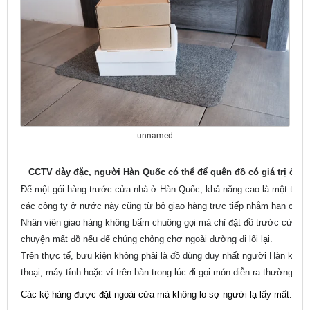
unnamed
CCTV dày đặc, người Hàn Quốc có thể để quên đồ có giá trị ở nơ
Để một gói hàng trước cửa nhà ở Hàn Quốc, khả năng cao là một tuần sa
các công ty ở nước này cũng từ bỏ giao hàng trực tiếp nhằm hạn chế cá
Nhân viên giao hàng không bấm chuông gọi mà chỉ đặt đồ trước cửa n
chuyện mất đồ nếu để chúng chỏng chơ ngoài đường đi lối lại.
Trên thực tế, bưu kiện không phải là đồ dùng duy nhất người Hàn khôn
thoại, máy tính hoặc ví trên bàn trong lúc đi gọi món diễn ra thường xu
Các kệ hàng được đặt ngoài cửa mà không lo sợ người lạ lấy mất. Ản