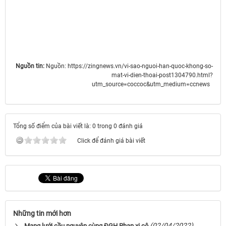
Nguồn tin:
Nguồn: https://zingnews.vn/vi-sao-nguoi-han-quoc-khong-so-
mat-vi-dien-thoai-post1304790.html?
utm_source=coccoc&utm_medium=ccnews
Tổng số điểm của bài viết là: 0 trong 0 đánh giá
Click để đánh giá bài viết
Những tin mới hơn
(02/04/2022)
Mạng lưới cầu nguyện cùng ĐGH Phan xi cô