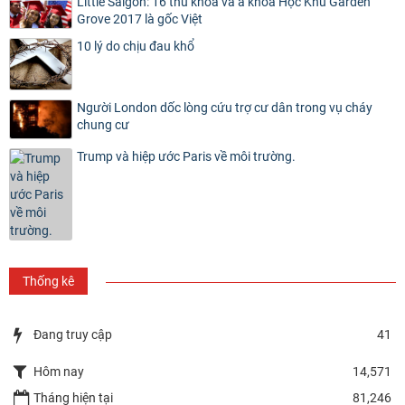
Little Saigon: 16 thủ khoa và á khoa Học Khu Garden
Grove 2017 là gốc Việt
10 lý do chịu đau khổ
Người London dốc lòng cứu trợ cư dân trong vụ cháy
chung cư
Trump và hiệp ước Paris về môi trường.
Thống kê
Đang truy cập
41
Hôm nay
14,571
Tháng hiện tại
81,246