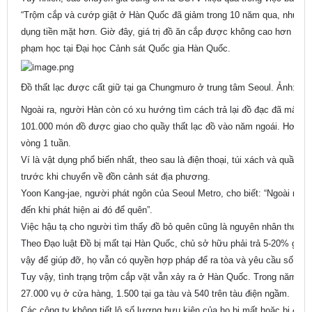
“Trộm cắp và cướp giật ở Hàn Quốc đã giảm trong 10 năm qua, nhưng 
dụng tiền mặt hơn. Giờ đây, giá trị đồ ăn cắp được không cao hơn nguy 
phạm học tại Đại học Cảnh sát Quốc gia Hàn Quốc.
Đồ thất lạc được cất giữ tại ga Chungmuro ở trung tâm Seoul. Ảnh:
Seo
Ngoài ra, người Hàn còn có xu hướng tìm cách trả lại đồ đạc đã mất về
101.000 món đồ được giao cho quầy thất lạc đồ vào năm ngoái. Hơn 6
vòng 1 tuần.
Ví là vật dụng phổ biến nhất, theo sau là điện thoại, túi xách và quần
trước khi chuyển về đồn cảnh sát địa phương.
Yoon Kang-jae, người phát ngôn của Seoul Metro, cho biết: “Ngoài nhân
đến khi phát hiện ai đó để quên”.
Việc hậu tạ cho người tìm thấy đồ bỏ quên cũng là nguyên nhân thúc đẩ
Theo Đạo luật Đồ bị mất tại Hàn Quốc, chủ sở hữu phải trả 5-20% giá 
vậy để giúp đỡ, họ vẫn có quyền hợp pháp để ra tòa và yêu cầu số tiền
Tuy vậy, tình trạng trộm cắp vặt vẫn xảy ra ở Hàn Quốc. Trong năm 2
27.000 vụ ở cửa hàng, 1.500 tại ga tàu và 540 trên tàu điện ngầm.
Các công ty không tiết lộ số lượng bưu kiện của họ bị mất hoặc bị đán