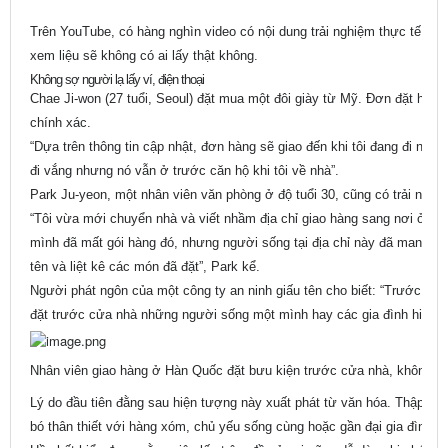
Trên YouTube, có hàng nghìn video có nội dung trải nghiệm thực tế, nơ
xem liệu sẽ không có ai lấy thật không.
Không sợ người lạ lấy ví, điện thoại
Chae Ji-won (27 tuổi, Seoul) đặt mua một đôi giày từ Mỹ. Đơn đặt hàng
chính xác.
“Dựa trên thông tin cập nhật, đơn hàng sẽ giao đến khi tôi đang đi nghỉ 
đi vắng nhưng nó vẫn ở trước căn hộ khi tôi về nhà”.
Park Ju-yeon, một nhân viên văn phòng ở độ tuổi 30, cũng có trải nghi
“Tôi vừa mới chuyển nhà và viết nhầm địa chỉ giao hàng sang nơi ở cũ.
mình đã mất gói hàng đó, nhưng người sống tại địa chỉ này đã mang đế
tên và liệt kê các món đã đặt”, Park kể.
Người phát ngôn của một công ty an ninh giấu tên cho biết: “Trước kh
đặt trước cửa nhà những người sống một mình hay các gia đình hiếm c
Nhân viên giao hàng ở Hàn Quốc đặt bưu kiện trước cửa nhà, không c
Lý do đầu tiên đằng sau hiện tượng này xuất phát từ văn hóa. Thập niê
bó thân thiết với hàng xóm, chủ yếu sống cùng hoặc gần đại gia đình.