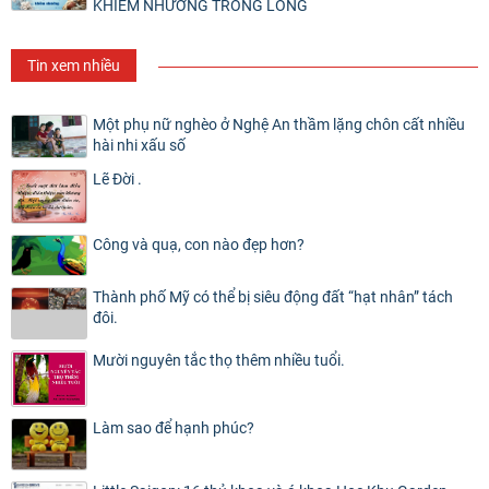
KHIÊM NHƯỜNG TRONG LÒNG
Tin xem nhiều
Một phụ nữ nghèo ở Nghệ An thầm lặng chôn cất nhiều
hài nhi xấu số
Lẽ Đời .
Công và quạ, con nào đẹp hơn?
Thành phố Mỹ có thể bị siêu động đất “hạt nhân” tách
đôi.
Mười nguyên tắc thọ thêm nhiều tuổi.
Làm sao để hạnh phúc?