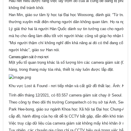
Hầu hết hiểu được rằng việc lấy trộm đồ của ai cũng dễ dàng bị phát h
không thể tránh khỏi.
Han Min, giáo sư tâm lý học tại Đại học Woosong, đánh giá: “Từ trước k
thường xuyên mất điện nhưng người dân không quan tâm. Họ ra ngoài 
Lý giải thứ hai là người Hàn Quốc dành sự tin tưởng cao cho người kh
mà họ cho rằng làm điều tốt với người khác cũng sẽ giúp họ nhận lại đ
“Mọi người thậm chí không nghĩ đến khả năng ai đó có thể đang cố ăn c
người khác”, giáo sư Han nói.
Camera giám sát ở mọi nơi
Một yếu tố quan trọng khác là số lượng lớn các camera giám sát (CCT
hàng, trong thang máy tòa nhà, thiết bị này luôn được lắp đặt.
Khu vực Lost & Found - nơi tiếp nhận và cất giữ đồ thất lạc. Ảnh:
Kore
Tính đến tháng 12/2021, có 83.557 camera giám sát chạy ở Seoul. Xét tr
Theo công ty theo dõi thị trường Comparitech có trụ sở tại Anh, Seoul
Park Hee-bong, giáo sư ngành Khoa học Xã hội tại Đại học Chung-Ang, ch
cắp đồ, hành động của họ rất dễ bị CCTV bắt gặp, dẫn đến khó tránh khỏi
Việc truy cập dữ liệu của camera giám sát không mấy khó khăn ở nước n
Tuy nhiên, các chuyên gia cũng chỉ ra CCTV hiệu quả trong việc bắt tr