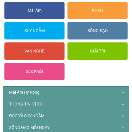
Mái Ấm
KT-XH
SUY NGẪM
SỐNG ĐẠO
VĂN NGHỆ
GIẢI TRÍ
Sức Khỏe
Mái Ấm Hy Vọng
THÔNG TIN KT-XH
ĐỌC VÀ SUY NGẪM
SỐNG ĐẠO MỖI NGÀY