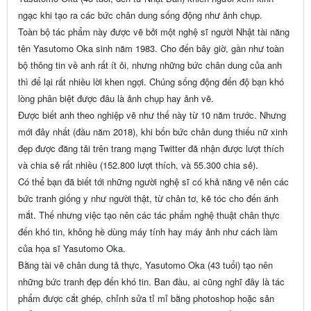
ngạc khi tạo ra các bức chân dung sống động như ảnh chụp.
Toàn bộ tác phẩm này được vẽ bởi một nghệ sĩ người Nhật tài năng
tên Yasutomo Oka sinh năm 1983. Cho đến bây giờ, gần như toàn
bộ thông tin về anh rất ít ỏi, nhưng những bức chân dung của anh
thì để lại rất nhiều lời khen ngợi. Chúng sống động đến độ bạn khó
lòng phân biệt được đâu là ảnh chụp hay ảnh vẽ.
Được biết anh theo nghiệp vẽ như thế này từ 10 năm trước. Nhưng
mới đây nhất (đầu năm 2018), khi bốn bức chân dung thiếu nữ xinh
đẹp được đăng tải trên trang mạng Twitter đã nhận được lượt thích
và chia sẻ rất nhiều (152.800 lượt thích, và 55.300 chia sẻ).
Có thể bạn đã biết tới những người nghệ sĩ có khả năng vẽ nên các
bức tranh giống y như người thật, từ chân tơ, kẽ tóc cho đến ánh
mắt. Thế nhưng việc tạo nên các tác phẩm nghệ thuật chân thực
đến khó tin, không hề dùng máy tính hay máy ảnh như cách làm
của họa sĩ Yasutomo Oka.
Bằng tài vẽ chân dung tả thực, Yasutomo Oka (43 tuổi) tạo nên
những bức tranh đẹp đến khó tin. Ban đầu, ai cũng nghĩ đây là tác
phẩm được cắt ghép, chỉnh sửa tỉ mỉ bằng photoshop hoặc sản