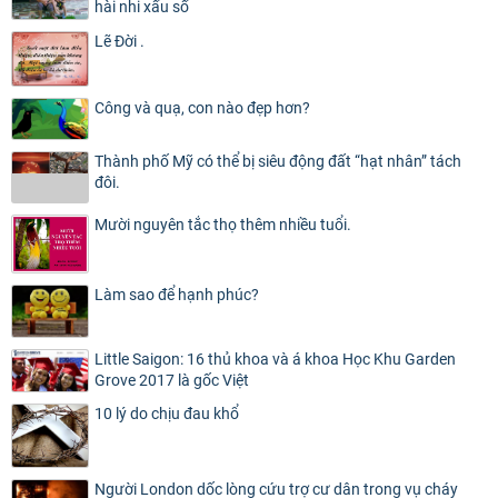
hài nhi xấu số
Lẽ Đời .
Công và quạ, con nào đẹp hơn?
Thành phố Mỹ có thể bị siêu động đất “hạt nhân” tách
đôi.
Mười nguyên tắc thọ thêm nhiều tuổi.
Làm sao để hạnh phúc?
Little Saigon: 16 thủ khoa và á khoa Học Khu Garden
Grove 2017 là gốc Việt
10 lý do chịu đau khổ
Người London dốc lòng cứu trợ cư dân trong vụ cháy