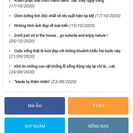
Khâm phục loài chim mệnh danh “bậc thầy ngụy trang”
(17/10/2020)
(17/10/2020)
Chim lưỡng tính độc nhất vô nhị xuất hiện tại Mỹ
(15/10/2020)
NHừng hình ảnh đẹp về loài kiến
Don't just sit in the house , go outside and enjoy nature !
(05/10/2020)
Cuộc sống thật là tươi đẹp với những khoảnh khắc hài hước này.
(21/09/2020)
Khó tin những con vật khổng lồ sống động này lại chỉ là... cát.
(24/08/2020)
(23/08/2020)
"Made by thiên nhiên"
Mái Ấm
KT-XH
SUY NGẪM
SỐNG ĐẠO