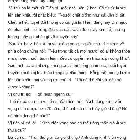
được tràng pháo tay vang dội.
Vị thứ ba là một nữ Tiến sĩ, một nhà luận lý học. Cô từ từ bước
lên sân khấu rồi phát biểu: “Người chết giống như cái đèn bị tắt.
Chết là hết, tuyệt đối không có cái gọi là Thiên đàng hay Địa ngục
để phán xét. Tôi từng đọc qua các sách đông tây kim cổ, nhưng
không thấy ghi chép gì về chuyện này”.
Sau khi ba vị tiến sĩ thuyết giảng xong, người chủ trì hướng về
phía công chúng nói: “Nếu trong tất cả mọi người có ai không thỏa
mãn, hoặc muốn tranh luận, đều có quyền lên thảo luận công khai”.
Sau một lúc lâu nhưng không có ai lên tiếng phản bác, buổi tuyên
truyền chuẩn bị kết thúc trong sự đắc thắng. Bỗng một bà cụ bước
lên sân khấu, nói với người chủ trì: “Tôi có thể đặt vài câu hỏi
được không?”
Vị chủ trì nói: “Rất hoan ngênh cụ!”
Thế rồi bà cụ nhìn vị tiến sĩ đầu tiên, hỏi: “Anh dùng kính viễn
vọng nhìn được hơn 20 năm, thế anh có nhìn thấy gió không? Nó
có hình dạng thế nào?”
Vị tiến sĩ trả lời: “Kính viễn vọng sao có thể trông thấy gió được
thưa cụ?”
Bà cụ nói: “Trên thế giới có gió không? Anh dùng kính viễn vọng