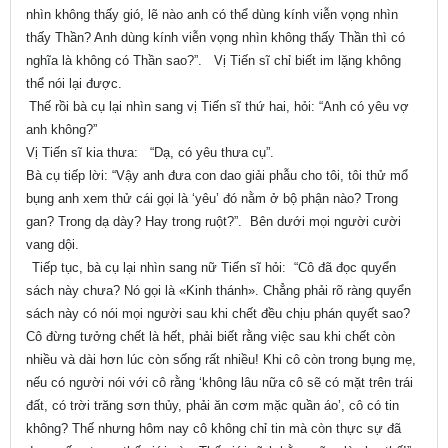
nhìn không thấy gió, lẽ nào anh có thể dùng kính viễn vọng nhìn
thấy Thần? Anh dùng kính viễn vọng nhìn không thấy Thần thì có
nghĩa là không có Thần sao?”. Vị Tiến sĩ chỉ biết im lặng không
thể nói lại được.
Thế rồi bà cụ lại nhìn sang vị Tiến sĩ thứ hai, hỏi: “Anh có yêu vợ
anh không?”
Vị Tiến sĩ kia thưa: “Dạ, có yêu thưa cụ”.
Bà cụ tiếp lời: “Vậy anh đưa con dao giải phẫu cho tôi, tôi thử mổ
bụng anh xem thử cái gọi là ‘yêu’ đó nằm ở bộ phận nào? Trong
gan? Trong dạ dày? Hay trong ruột?”. Bên dưới mọi người cười
vang dội.
Tiếp tục, bà cụ lại nhìn sang nữ Tiến sĩ hỏi: “Cô đã đọc quyển
sách này chưa? Nó gọi là «Kinh thánh». Chẳng phải rõ ràng quyển
sách này có nói mọi người sau khi chết đều chịu phán quyết sao?
Cô đừng tưởng chết là hết, phải biết rằng việc sau khi chết còn
nhiều và dài hơn lúc còn sống rất nhiều! Khi cô còn trong bụng mẹ,
nếu có người nói với cô rằng ‘không lâu nữa cô sẽ có mặt trên trái
đất, có trời trăng sơn thủy, phải ăn cơm mặc quần áo’, cô có tin
không? Thế nhưng hôm nay cô không chỉ tin mà còn thực sự đã