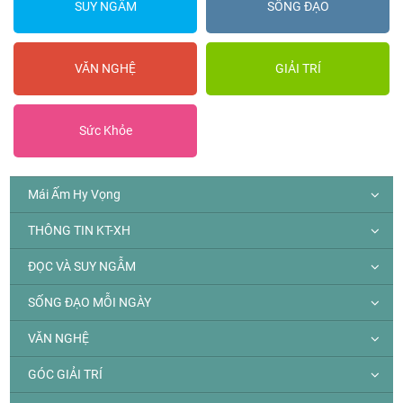
SUY NGẪM
SỐNG ĐẠO
VĂN NGHỆ
GIẢI TRÍ
Sức Khỏe
Mái Ấm Hy Vọng
THÔNG TIN KT-XH
ĐỌC VÀ SUY NGẪM
SỐNG ĐẠO MỖI NGÀY
VĂN NGHỆ
GÓC GIẢI TRÍ