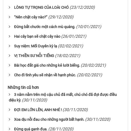
(23/12/2020)
LÒNG TỰ TRỌNG CỦA LOÀI CHÓ
(29/12/2020)
“Nên chặt cây nào?”
(10/01/2021)
Đừng bắt chước một cách mù quáng.
(26/01/2021)
Hai cây bạn sẽ chặt cây nào
(02/02/2021)
Suy niệm: Mối Duyên kỳ lạ
(18/02/2021)
VỊ THIỀN SƯ NỖI TIẾNG
(20/02/2021)
Bài học đắt giá cho những kẻ lười biếng.
(20/02/2021)
Cho đi tình yêu sẽ nhận về hạnh phúc.
Những tin cũ hơn
3 năm nằm trên mộ cậu chủ đã mất, chú chó đã đợi được điều
(30/11/2020)
diệu kỳ.
(30/11/2020)
ĐỢI EM LỚN LÊN, ANH NHÉ !
(30/11/2020)
Xoa dịu nỗi đau cho những người bất hạnh.
(28/11/2020)
Đừng quá ganh đua.