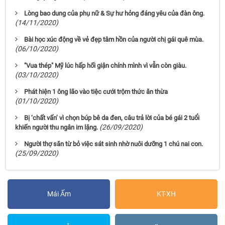
Lòng bao dung của phụ nữ & Sự hư hỏng đáng yêu của đàn ông.
(14/11/2020)
Bài học xúc động về vẻ đẹp tâm hồn của người chị gái quê mùa.
(06/10/2020)
"Vua thép" Mỹ lúc hấp hối giận chính mình vì vẫn còn giàu.
(03/10/2020)
Phát hiện 1 ông lão vào tiệc cưới trộm thức ăn thừa
(01/10/2020)
Bị ‘chất vấn’ vì chọn búp bê da đen, câu trả lời của bé gái 2 tuổi
(26/09/2020)
khiến người thu ngân im lặng.
Người thợ săn từ bỏ việc sát sinh nhờ nuôi dưỡng 1 chú nai con.
(25/09/2020)
Mái Ấm
KT-XH