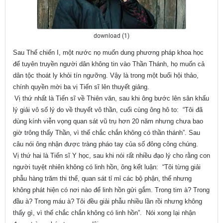
download (1)
Sau Thế chiến I, một nước nọ muốn dung
phương pháp
khoa học
để tuyên truyền người dân không tin vào Thần Tha
́nh
, họ muốn cả
dân tộc thoát ly khỏi tín ngưỡng. Vậy là trong một buổi hội thảo,
chính quyền mời ba vị Tiến sĩ lên thuyết giảng
.
Vị thứ nhất là Tiến sĩ về Thiên văn, sau khi ông bước lên sân khấu
lý giải vô số lý do về thuyết vô thần, cuối cùng ông hô to: “Tôi đã
dùng kính viễn vọng quan sát vũ trụ hơn 20 năm nhưng chưa bao
giờ trông thấy Thần, vì thế chắc chắn không có thần thánh”. Sau
câu nói ông nhận được tràng pháo tay của số đông công chúng.
Vị thứ hai là Tiến sĩ Y học, sau khi nói rất nhiều đạo lý cho rằng con
người tuyệt nhiên không có linh hồn, ông kết luận: “Tôi từng giải
phẫu hàng trăm thi thể, quan sát tỉ mỉ các bộ phận, thế nhưng
không phát hiện có nơi nào để linh hồn gửi gắm. Trong tim à? Trong
đầu à? Trong máu à? Tôi đều giải phẫu nhiều lần rồi nhưng không
thấy gì, vì thế chắc chắn không có linh hồn”. Nói xong lại nhận