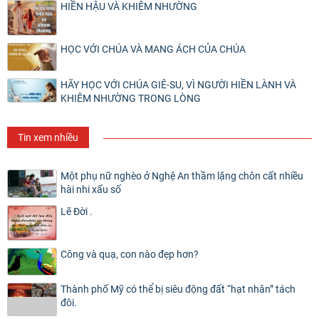
HIỀN HẬU VÀ KHIÊM NHƯỜNG
HỌC VỚI CHÚA VÀ MANG ÁCH CỦA CHÚA
HÃY HỌC VỚI CHÚA GIÊ-SU, VÌ NGƯỜI HIỀN LÀNH VÀ
KHIÊM NHƯỜNG TRONG LÒNG
Tin xem nhiều
Một phụ nữ nghèo ở Nghệ An thầm lặng chôn cất nhiều
hài nhi xấu số
Lẽ Đời .
Công và quạ, con nào đẹp hơn?
Thành phố Mỹ có thể bị siêu động đất “hạt nhân” tách
đôi.