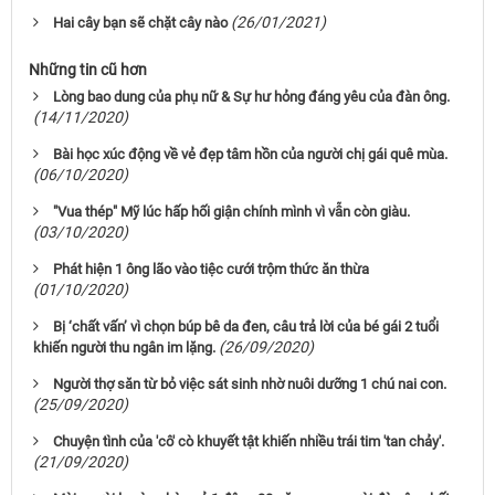
(26/01/2021)
Hai cây bạn sẽ chặt cây nào
Những tin cũ hơn
Lòng bao dung của phụ nữ & Sự hư hỏng đáng yêu của đàn ông.
(14/11/2020)
Bài học xúc động về vẻ đẹp tâm hồn của người chị gái quê mùa.
(06/10/2020)
"Vua thép" Mỹ lúc hấp hối giận chính mình vì vẫn còn giàu.
(03/10/2020)
Phát hiện 1 ông lão vào tiệc cưới trộm thức ăn thừa
(01/10/2020)
Bị ‘chất vấn’ vì chọn búp bê da đen, câu trả lời của bé gái 2 tuổi
(26/09/2020)
khiến người thu ngân im lặng.
Người thợ săn từ bỏ việc sát sinh nhờ nuôi dưỡng 1 chú nai con.
(25/09/2020)
Chuyện tình của 'cô' cò khuyết tật khiến nhiều trái tim 'tan chảy'.
(21/09/2020)