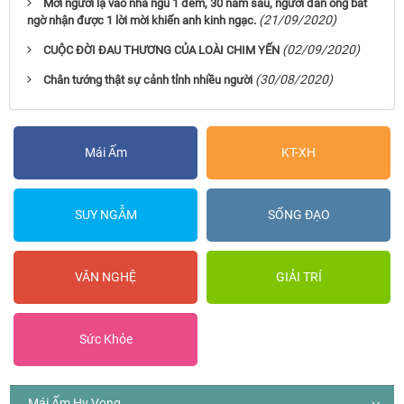
Mời người lạ vào nhà ngủ 1 đêm, 30 năm sau, người đàn ông bất
(21/09/2020)
ngờ nhận được 1 lời mời khiến anh kinh ngạc.
(02/09/2020)
CUỘC ĐỜI ĐAU THƯƠNG CỦA LOÀI CHIM YẾN
(30/08/2020)
Chân tướng thật sự cảnh tỉnh nhiều người
Mái Ấm
KT-XH
SUY NGẪM
SỐNG ĐẠO
VĂN NGHỆ
GIẢI TRÍ
Sức Khỏe
Mái Ấm Hy Vọng