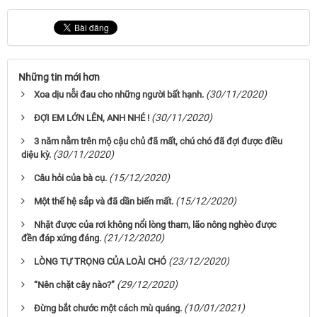
Những tin mới hơn
(30/11/2020)
Xoa dịu nỗi đau cho những người bất hạnh.
(30/11/2020)
ĐỢI EM LỚN LÊN, ANH NHÉ !
3 năm nằm trên mộ cậu chủ đã mất, chú chó đã đợi được điều
(30/11/2020)
diệu kỳ.
(15/12/2020)
Câu hỏi của bà cụ.
(15/12/2020)
Một thế hệ sắp và đã dần biến mất.
Nhặt được của rơi không nổi lòng tham, lão nông nghèo được
(21/12/2020)
đền đáp xứng đáng.
(23/12/2020)
LÒNG TỰ TRỌNG CỦA LOÀI CHÓ
(29/12/2020)
“Nên chặt cây nào?”
(10/01/2021)
Đừng bắt chước một cách mù quáng.