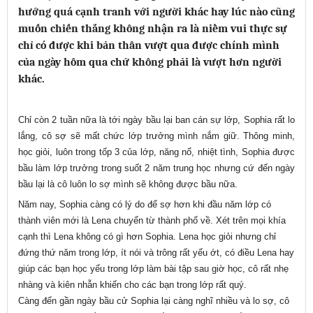
hướng quá cạnh tranh với người khác hay lúc nào cũng
muốn chiến thắng không nhận ra là niềm vui thực sự
chỉ có được khi bản thân vượt qua được chính mình
của ngày hôm qua chứ không phải là vượt hơn người
khác.
Chỉ còn 2 tuần nữa là tới ngày bầu lại ban cán sự lớp, Sophia rất lo
lắng, cô sợ sẽ mất chức lớp trưởng mình nắm giữ. Thông minh,
học giỏi, luôn trong tốp 3 của lớp, năng nổ, nhiệt tình, Sophia được
bầu làm lớp trưởng trong suốt 2 năm trung học nhưng cứ đến ngày
bầu lại là cô luôn lo sợ mình sẽ không được bầu nữa.
Năm nay, Sophia càng có lý do để sợ hơn khi đầu năm lớp có
thành viên mới là Lena chuyển từ thành phố về. Xét trên mọi khía
cạnh thì Lena không có gì hơn Sophia. Lena học giỏi nhưng chỉ
đứng thứ năm trong lớp, ít nói và trông rất yếu ớt, có điều Lena hay
giúp các bạn học yếu trong lớp làm bài tập sau giờ học, cô rất nhẹ
nhàng và kiên nhẫn khiến cho các bạn trong lớp rất quý.
Càng đến gần ngày bầu cử Sophia lại càng nghĩ nhiều và lo sợ, cô