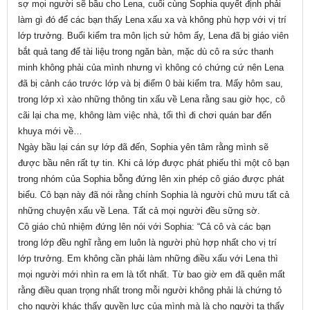
sợ mọi người sẽ bầu cho Lena, cuối cùng Sophia quyết định phải
làm gì đó để các bạn thấy Lena xấu xa và không phù hợp với vị trí
lớp trưởng. Buổi kiểm tra môn lịch sử hôm ấy, Lena đã bị giáo viên
bắt quả tang để tài liệu trong ngăn bàn, mặc dù cô ra sức thanh
minh không phải của mình nhưng vì không có chứng cứ nên Lena
đã bị cảnh cáo trước lớp và bị điểm 0 bài kiểm tra. Mấy hôm sau,
trong lớp xì xào những thông tin xấu về Lena rằng sau giờ học, cô
cãi lại cha mẹ, không làm việc nhà, tối thì đi chơi quán bar đến
khuya mới về…
Ngày bầu lại cán sự lớp đã đến, Sophia yên tâm rằng mình sẽ
được bầu nên rất tự tin. Khi cả lớp được phát phiếu thì một cô bạn
trong nhóm của Sophia bỗng đứng lên xin phép cô giáo được phát
biểu. Cô bạn này đã nói rằng chính Sophia là người chủ mưu tất cả
những chuyện xấu về Lena. Tất cả mọi người đều sững sờ.
Cô giáo chủ nhiệm đứng lên nói với Sophia: “Cả cô và các bạn
trong lớp đều nghĩ rằng em luôn là người phù hợp nhất cho vị trí
lớp trưởng. Em không cần phải làm những điều xấu với Lena thì
mọi người mới nhìn ra em là tốt nhất. Từ bao giờ em đã quên mất
rằng điều quan trọng nhất trong mỗi người không phải là chứng tỏ
cho người khác thấy quyền lực của mình mà là cho người ta thấy