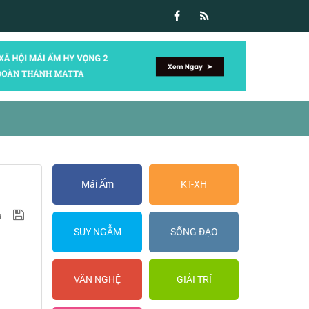
Mái Ấm
KT-XH
SUY NGẪM
SỐNG ĐẠO
VĂN NGHỆ
GIẢI TRÍ