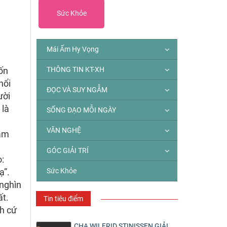
Sức Khỏe
Mái Ấm Hy Vọng
ốn
THÔNG TIN KT-XH
nổi
ĐỌC VÀ SUY NGẪM
ười
 là
SỐNG ĐẠO MỖI NGÀY
VĂN NGHỆ
làm
GÓC GIẢI TRÍ
:
ạ”.
Sức Khỏe
 nghìn
ất.
Tin tiêu điểm
ch cứ
CHA WILFRID STINISSEN GIẢI