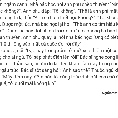
ền ngắm cảnh. Nhà bác học hỏi anh phu chèo thuyền: “Nà
ọc không?”. Anh phu đáp: “Tôi không”. “Thế là anh phí mấ
, ông ta lại hỏi: “Anh có hiểu triết học không?”. “Tôi khôn
”. Được một lúc, nhà bác học lại hỏi: “Thế anh có tìm hiểu
ng”. Đúng lúc này đột nhiên trời đổ mưa to, phong ba bão 
n thuyền. Anh phu quay lại hỏi nhà bác học: “Ông có biết
hế thì ông sắp mất cả cuộc đời rồi đấy”.
ác sĩ, nói: “Dạo này trong xóm tôi mới xuất hiện một c
cho ai ngủ. Tôi sắp phát điên lên rồi!” Bác sĩ nghe xong l
 một tuần sau, người đó lại đến khám, lần này trông còn
 gấu trúc. Bác sĩ sốt sắng hỏi: “Anh sao thế? Thuốc ngủ 
i: “Mấy đêm nay, đêm nào tôi cũng thức rình bắt con chó 
á, tôi đuổi mãi không kịp”.
Nguồn tin: