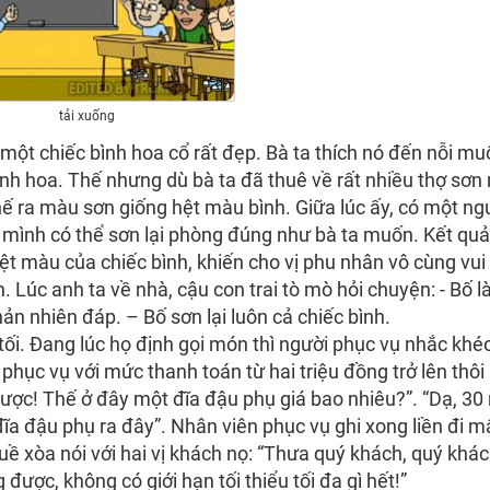
tải xuống
ột chiếc bình hoa cổ rất đẹp. Bà ta thích nó đến nỗi mu
nh hoa. Thế nhưng dù bà ta đã thuê về rất nhiều thợ sơn 
chế ra màu sơn giống hệt màu bình. Giữa lúc ấy, có một ng
g mình có thể sơn lại phòng đúng như bà ta muốn. Kết quả
ệt màu của chiếc bình, khiến cho vị phu nhân vô cùng vui
 Lúc anh ta về nhà, cậu con trai tò mò hỏi chuyện: - Bố 
hản nhiên đáp. – Bố sơn lại luôn cả chiếc bình.
ối. Đang lúc họ định gọi món thì người phục vụ nhắc khéo
hục vụ với mức thanh toán từ hai triệu đồng trở lên thôi 
Được! Thế ở đây một đĩa đậu phụ giá bao nhiêu?”. “Dạ, 30
ĩa đậu phụ ra đây”. Nhân viên phục vụ ghi xong liền đi m
xuề xòa nói với hai vị khách nọ: “Thưa quý khách, quý khá
được, không có giới hạn tối thiểu tối đa gì hết!”