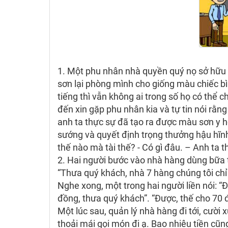
1. Một phu nhân nhà quyền quý nọ sở hữu m
sơn lại phòng mình cho giống màu chiếc bì
tiếng thì vẫn không ai trong số họ có thể 
đến xin gặp phu nhân kia và tự tin nói rằn
anh ta thực sự đã tạo ra được màu sơn y h
sướng và quyết định trọng thưởng hậu hĩnh.
thế nào mà tài thế? - Có gì đâu. – Anh ta t
2. Hai người bước vào nhà hàng dùng bữa t
“Thưa quý khách, nhà 7 hàng chúng tôi chỉ p
Nghe xong, một trong hai người liền nói: “
đồng, thưa quý khách”. “Được, thế cho 70 đ
Một lúc sau, quản lý nhà hàng đi tới, cười 
thoải mái gọi món đi ạ. Bao nhiêu tiền cũng 