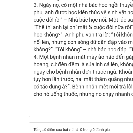
3. Ngày nọ, có một nhà bác học ngồi thuy
phu, anh được học kiến thức về sinh vật h
cuộc đời rồi” – Nhà bác học nói. Một lúc sau
“Thế thì anh lại phí mất ¼ cuộc đời nữa rồi
học không?”. Anh phu vẫn trả lời: “Tôi khô
nổi lên, nhưng con sóng dữ dằn đập vào mạ
không?”. “Tôi không” – nhà bác học đáp. “T
4. Một bệnh nhân mặt mày ảo não đến gặp b
hoang, cứ đến đêm là sủa inh cả lên, không 
ngay cho bệnh nhân đơn thuốc ngủ. Khoảng
tụy hơn lần trước, hai mắt thâm quầng như
có tác dụng à?”. Bệnh nhân mệt mỏi trả lờ
cho nó uống thuốc, nhưng nó chạy nhanh qu
Tổng số điểm của bài viết là: 0 trong 0 đánh giá