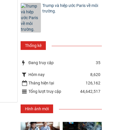
Trump và hiệp ước Paris về môi
trường.
Thống kê
Đang truy cập
35
Hôm nay
8,620
Tháng hiện tại
126,162
Tổng lượt truy cập
44,642,517
Hình ảnh mới