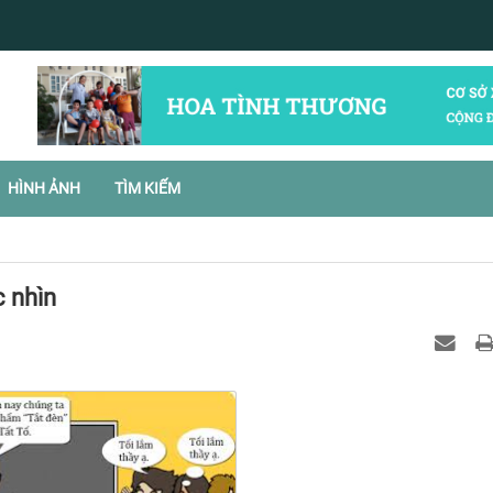
HÌNH ẢNH
TÌM KIẾM
 nhìn