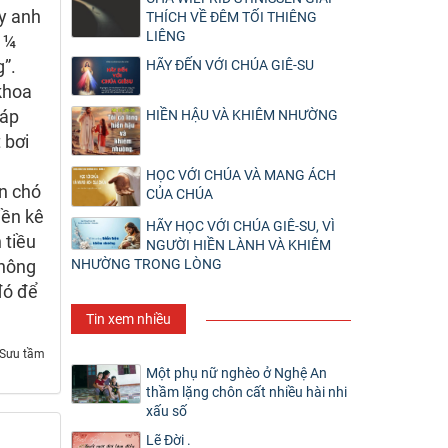
y anh
THÍCH VỀ ĐÊM TỐI THIÊNG
LIÊNG
t ¼
g”.
HÃY ĐẾN VỚI CHÚA GIÊ-SU
 khoa
táp
HIỀN HẬU VÀ KHIÊM NHƯỜNG
 bơi
HỌC VỚI CHÚA VÀ MANG ÁCH
on chó
CỦA CHÚA
iền kê
HÃY HỌC VỚI CHÚA GIÊ-SU, VÌ
 tiều
NGƯỜI HIỀN LÀNH VÀ KHIÊM
NHƯỜNG TRONG LÒNG
không
đó để
Tin xem nhiều
Sưu tầm
Một phụ nữ nghèo ở Nghệ An
thầm lặng chôn cất nhiều hài nhi
xấu số
Lẽ Đời .