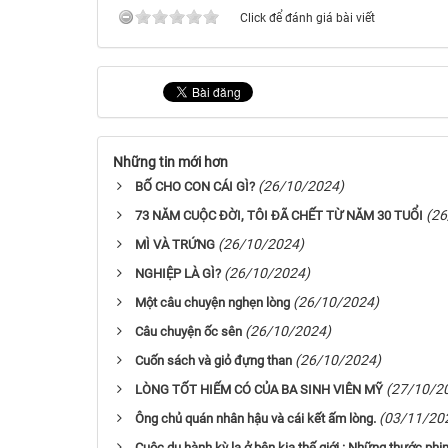
Click để đánh giá bài viết
Những tin mới hơn
(26/10/2024)
BỐ CHO CON CÁI GÌ?
(26
73 NĂM CUỘC ĐỜI, TÔI ĐÃ CHẾT TỪ NĂM 30 TUỔI
(26/10/2024)
MÌ VÀ TRỨNG
(26/10/2024)
NGHIỆP LÀ GÌ?
(26/10/2024)
Một câu chuyện nghẹn lòng
(26/10/2024)
Câu chuyện ốc sên
(26/10/2024)
Cuốn sách và giỏ đựng than
(27/10/2
LÒNG TỐT HIẾM CÓ CỦA BA SINH VIÊN MỸ
(03/11/20
Ông chủ quán nhân hậu và cái kết ấm lòng.
Cuộc du hành kỳ lạ ở bên kia thế giới : Những thước phi