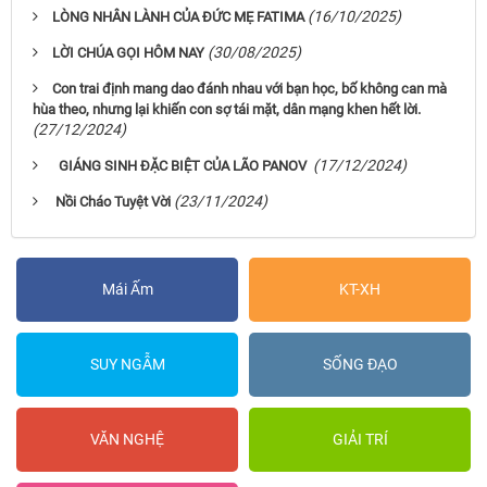
(16/10/2025)
LÒNG NHÂN LÀNH CỦA ĐỨC MẸ FATIMA
(30/08/2025)
LỜI CHÚA GỌI HÔM NAY
Con trai định mang dao đánh nhau với bạn học, bố không can mà
hùa theo, nhưng lại khiến con sợ tái mặt, dân mạng khen hết lời.
(27/12/2024)
(17/12/2024)
GIÁNG SINH ĐẶC BIỆT CỦA LÃO PANOV
(23/11/2024)
Nồi Cháo Tuyệt Vời
Mái Ấm
KT-XH
SUY NGẪM
SỐNG ĐẠO
VĂN NGHỆ
GIẢI TRÍ