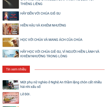
THIÊNG LIÊNG
HÃY ĐẾN VỚI CHÚA GIÊ-SU
HIỀN HẬU VÀ KHIÊM NHƯỜNG
HỌC VỚI CHÚA VÀ MANG ÁCH CỦA CHÚA
HÃY HỌC VỚI CHÚA GIÊ-SU, VÌ NGƯỜI HIỀN LÀNH VÀ
KHIÊM NHƯỜNG TRONG LÒNG
Tin xem nhiều
Một phụ nữ nghèo ở Nghệ An thầm lặng chôn cất nhiều
hài nhi xấu số
Lẽ Đời .