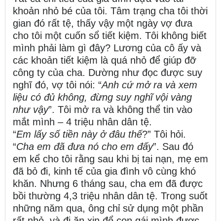
khoản nhỏ bé của tôi. Tâm trạng cha tôi thời
gian đó rất tệ, thấy vậy một ngày vợ đưa
cho tôi một cuốn sổ tiết kiệm. Tôi không biết
mình phải làm gì đây? Lương của cô ấy và
các khoản tiết kiệm là quá nhỏ để giúp đỡ
công ty của cha. Dường như đọc được suy
nghĩ đó, vợ tôi nói: “
Anh cứ mở ra và xem
liệu có đủ không, đừng suy nghĩ vội vàng
như vậy
”. Tôi mở ra và không thể tin vào
mắt mình – 4 triệu nhân dân tệ.
“
Em lấy số tiền này ở đâu thế
?” Tôi hỏi.
“
Cha em đã đưa nó cho em đấy
”. Sau đó
em kể cho tôi rằng sau khi bị tai nạn, mẹ em
đã bỏ đi, kinh tế của gia đình vô cùng khó
khăn. Nhưng 6 tháng sau, cha em đã được
bồi thường 4,3 triệu nhân dân tệ. Trong suốt
những năm qua, ông chỉ sử dụng một phần
rất nhỏ, và đi ăn xin để con gái mình được