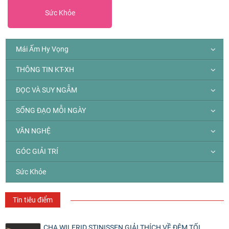
Sức Khỏe
Mái Ấm Hy Vọng
THÔNG TIN KT-XH
ĐỌC VÀ SUY NGẪM
SỐNG ĐẠO MỖI NGÀY
VĂN NGHỆ
GÓC GIẢI TRÍ
Sức Khỏe
Tin tiêu điểm
CHA WILFRID STINISSEN GIẢI THÍCH VỀ ĐÊM TỐI