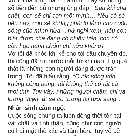
Vợ tôi đã từng bảo cha mình hãy sử dụng
số tiền đền bù nhưng ông đáp: “S
au khi cha
chết, con sẽ chỉ còn một mình… Nếu có số
tiền này, con sẽ không phải lo lắng cho cuộc
sống của mình nữa. Thử nghĩ xem, nếu con
biết được cha đang có nhiều tiền, con có
còn học hành chăm chỉ nữa không?
”
Vợ tôi đã khóc khi kể cho tôi câu chuyện đó,
tôi cũng đã rơi nước mắt từ khi nào. Họ quả
thật là những con người đáng được trân
trọng. Tôi đã hiểu rằng: “
Cuộc sống vốn
không công bằng, tôi không thể có tất cả
mọi thứ. Tuy vậy, những người chăm chỉ và
lương thiện, ắt sẽ có tương lai tươi sáng
”.
Nhân sinh cảm ngộ:
Cuộc sống chúng ta luôn đồng thời tồn tại
vật chất và tinh thần, cũng như con người
có hai mặt thể xác và tâm hồn. Tuy vẻ bề