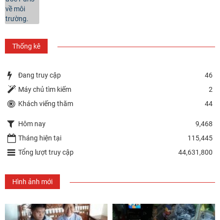
Thống kê
Đang truy cập
46
Máy chủ tìm kiếm
2
Khách viếng thăm
44
Hôm nay
9,468
Tháng hiện tại
115,445
Tổng lượt truy cập
44,631,800
Hình ảnh mới