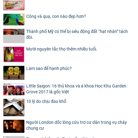
Công và quạ, con nào đẹp hơn?
Thành phố Mỹ có thể bị siêu động đất “hạt nhân” tách
đôi.
Mười nguyên tắc thọ thêm nhiều tuổi.
Làm sao để hạnh phúc?
Little Saigon: 16 thủ khoa và á khoa Học Khu Garden
Grove 2017 là gốc Việt
10 lý do chịu đau khổ
Người London dốc lòng cứu trợ cư dân trong vụ cháy
chung cư