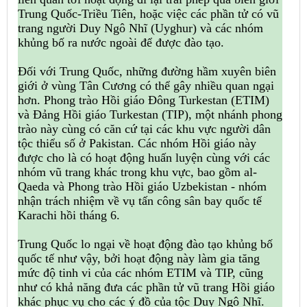
Trung Quốc-Triều Tiên, hoặc việc các phần tử có vũ
trang người Duy Ngô Nhĩ (Uyghur) và các nhóm
khủng bố ra nước ngoài để được đào tạo.
Đối với Trung Quốc, những đường hầm xuyên biên
giới ở vùng Tân Cương có thể gây nhiều quan ngại
hơn. Phong trào Hồi giáo Đông Turkestan (ETIM)
và Đảng Hồi giáo Turkestan (TIP), một nhánh phong
trào này cùng có căn cứ tại các khu vực người dân
tộc thiểu số ở Pakistan. Các nhóm Hồi giáo này
được cho là có hoạt động huấn luyện cùng với các
nhóm vũ trang khác trong khu vực, bao gồm al-
Qaeda và Phong trào Hồi giáo Uzbekistan - nhóm
nhận trách nhiệm về vụ tấn công sân bay quốc tế
Karachi hồi tháng 6.
Trung Quốc lo ngại về hoạt động đào tạo khủng bố
quốc tế như vậy, bởi hoạt động này làm gia tăng
mức độ tinh vi của các nhóm ETIM và TIP, cũng
như có khả năng đưa các phần tử vũ trang Hồi giáo
khác phục vụ cho các ý đồ của tộc Duy Ngô Nhĩ.