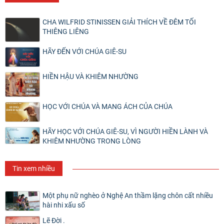
CHA WILFRID STINISSEN GIẢI THÍCH VỀ ĐÊM TỐI
THIÊNG LIÊNG
HÃY ĐẾN VỚI CHÚA GIÊ-SU
HIỀN HẬU VÀ KHIÊM NHƯỜNG
HỌC VỚI CHÚA VÀ MANG ÁCH CỦA CHÚA
HÃY HỌC VỚI CHÚA GIÊ-SU, VÌ NGƯỜI HIỀN LÀNH VÀ
KHIÊM NHƯỜNG TRONG LÒNG
Tin xem nhiều
Một phụ nữ nghèo ở Nghệ An thầm lặng chôn cất nhiều
hài nhi xấu số
Lẽ Đời .