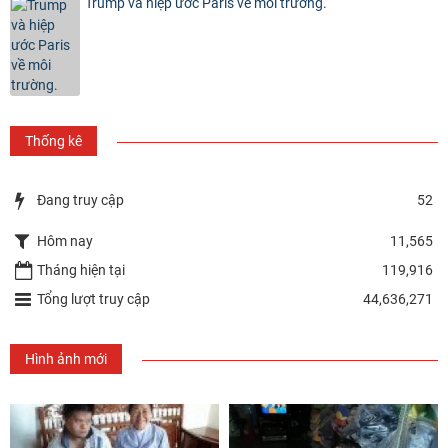
Trump và hiệp ước Paris về môi trường.
Thống kê
Đang truy cập
52
Hôm nay
11,565
Tháng hiện tại
119,916
Tổng lượt truy cập
44,636,271
Hình ảnh mới