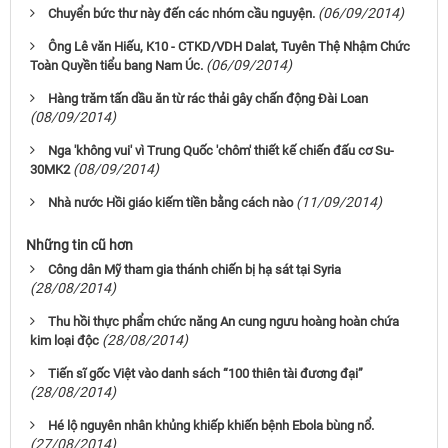
(06/09/2014)
Chuyển bức thư này đến các nhóm cầu nguyện.
Ông Lê văn Hiếu, K10 - CTKD/VDH Dalat, Tuyên Thệ Nhậm Chức
(06/09/2014)
Toàn Quyền tiểu bang Nam Úc.
Hàng trăm tấn dầu ăn từ rác thải gây chấn động Đài Loan
(08/09/2014)
Nga 'không vui' vì Trung Quốc 'chôm' thiết kế chiến đấu cơ Su-
(08/09/2014)
30MK2
(11/09/2014)
Nhà nước Hồi giáo kiếm tiền bằng cách nào
Những tin cũ hơn
Công dân Mỹ tham gia thánh chiến bị hạ sát tại Syria
(28/08/2014)
Thu hồi thực phẩm chức năng An cung ngưu hoàng hoàn chứa
(28/08/2014)
kim loại độc
Tiến sĩ gốc Việt vào danh sách “100 thiên tài đương đại”
(28/08/2014)
Hé lộ nguyên nhân khủng khiếp khiến bệnh Ebola bùng nổ.
(27/08/2014)