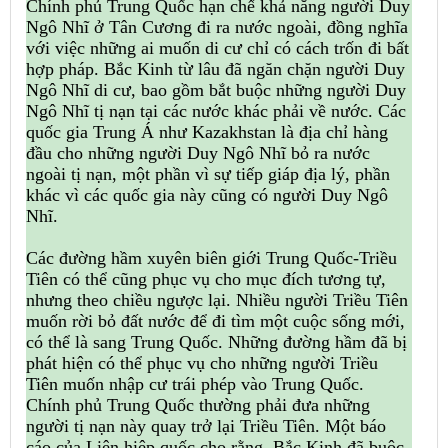
Chính phủ Trung Quốc hạn chế khả năng người Duy
Ngô Nhĩ ở Tân Cương đi ra nước ngoài, đồng nghĩa
với việc những ai muốn di cư chỉ có cách trốn đi bất
hợp pháp. Bắc Kinh từ lâu đã ngăn chặn người Duy
Ngô Nhĩ di cư, bao gồm bắt buộc những người Duy
Ngô Nhĩ tị nạn tại các nước khác phải về nước. Các
quốc gia Trung Á như Kazakhstan là địa chỉ hàng
đầu cho những người Duy Ngô Nhĩ bỏ ra nước
ngoài tị nạn, một phần vì sự tiếp giáp địa lý, phần
khác vì các quốc gia này cũng có người Duy Ngô
Nhĩ.
Các đường hầm xuyên biên giới Trung Quốc-Triều
Tiên có thể cũng phục vụ cho mục đích tương tự,
nhưng theo chiều ngược lại. Nhiều người Triều Tiên
muốn rời bỏ đất nước để đi tìm một cuộc sống mới,
có thể là sang Trung Quốc. Những đường hầm đã bị
phát hiện có thể phục vụ cho những người Triều
Tiên muốn nhập cư trái phép vào Trung Quốc.
Chính phủ Trung Quốc thường phải đưa những
người tị nạn này quay trở lại Triều Tiên. Một báo
cáo của Liên hiệp quốc cho rằng, Bắc Kinh đã buộc