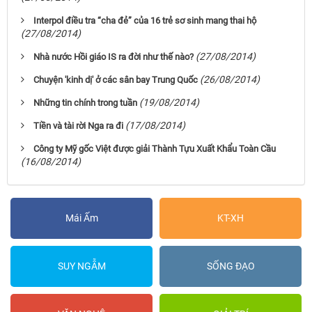
Interpol điều tra “cha đẻ” của 16 trẻ sơ sinh mang thai hộ
(27/08/2014)
(27/08/2014)
Nhà nước Hồi giáo IS ra đời như thế nào?
(26/08/2014)
Chuyện 'kinh dị' ở các sân bay Trung Quốc
(19/08/2014)
Những tin chính trong tuần
(17/08/2014)
Tiền và tài rời Nga ra đi
Công ty Mỹ gốc Việt được giải Thành Tựu Xuất Khẩu Toàn Cầu
(16/08/2014)
Mái Ấm
KT-XH
SUY NGẪM
SỐNG ĐẠO