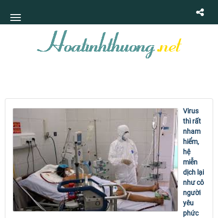
Virus
thì rất
nham
hiểm,
hệ
miễn
dịch lại
như cô
người
yêu
phức