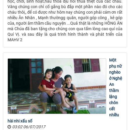
học, chơi, sinh hoạt,hầu thoa dịu nỗi thua thiệt của các cháu.
Vâng chúng con chỉ cố gắng bù đắp một phần nào đó cho các
cháu thôi,, để có được như hôm nay chúng con phải cám ơn rất
nhiều Ân Nhân , Mạnh thườngg quân, người góp công , kẻ góp
của, người âm thầm cầu nguyện ...Quả thật là những HỒNG ÂN
mà Chúa đã ban tặng cho chúng con qua tấm lòng cao quí của
Quí Vị. và sau đây là quá trình hình thành và phát triển của
MAHV 2
Một
phụ nữ
nghèo
ở Nghệ
An
thầm
lặng
chôn
cất
nhiều
hài nhi xấu số
03:02 06/07/2017