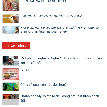
HIỀN HẬU VÀ KHIÊM NHƯỜNG
HỌC VỚI CHÚA VÀ MANG ÁCH CỦA CHÚA
HÃY HỌC VỚI CHÚA GIÊ-SU, VÌ NGƯỜI HIỀN LÀNH VÀ
KHIÊM NHƯỜNG TRONG LÒNG
Tin xem nhiều
Một phụ nữ nghèo ở Nghệ An thầm lặng chôn cất nhiều
hài nhi xấu số
Lẽ Đời .
Công và quạ, con nào đẹp hơn?
Thành phố Mỹ có thể bị siêu động đất “hạt nhân” tách
đôi.