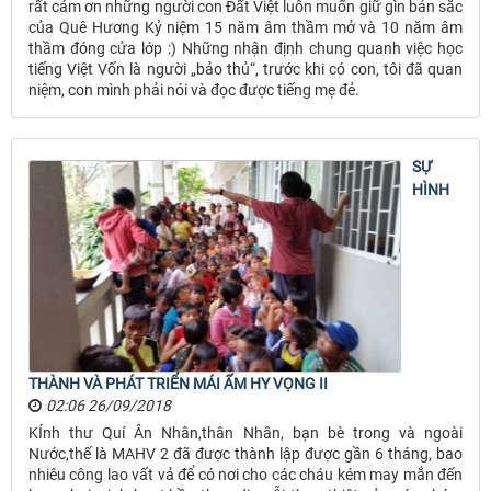
rất cám ơn những người con Đất Việt luôn muốn giữ gìn bản sắc
của Quê Hương Kỷ niệm 15 năm âm thầm mở và 10 năm âm
thầm đóng cửa lớp :) Những nhận định chung quanh việc học
tiếng Việt Vốn là người „bảo thủ“, trước khi có con, tôi đã quan
niệm, con mình phải nói và đọc được tiếng mẹ đẻ.
SỰ
HÌNH
THÀNH VÀ PHÁT TRIỂN MÁI ẤM HY VỌNG II
02:06 26/09/2018
KÍnh thư Quí Ân Nhân,thân Nhân, bạn bè trong và ngoài
Nước,thế là MAHV 2 đã được thành lập được gần 6 tháng, bao
nhiêu công lao vất vả để có nơi cho các cháu kém may mắn đến