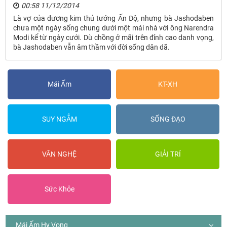
00:58 11/12/2014
Là vợ của đương kim thủ tướng Ấn Độ, nhưng bà Jashodaben
chưa một ngày sống chung dưới một mái nhà với ông Narendra
Modi kể từ ngày cưới. Dù chồng ở mãi trên đỉnh cao danh vọng,
bà Jashodaben vẫn âm thầm với đời sống dân dã.
Mái Ấm
KT-XH
SUY NGẪM
SỐNG ĐẠO
VĂN NGHỆ
GIẢI TRÍ
Sức Khỏe
Mái Ấm Hy Vọng