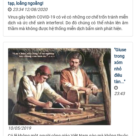
tạp, loằng ngoằng!
23:34 12/08/2020
Virus gây bệnh COVID-19 có vẻ có những cơ chế trốn tránh miễn
dịch và ức chế sinh interferol. Do đó chúng có thể nhân lên âm
thầm mà không được hệ thống miễn dịch bẩm sinh phát hiện.
"Giuse
trong
xóm
nhỏ
điêu
tàn..."
23:43
10/05/2019
Có lẽ không một người công giáo Việt Nam nào mà không thuộc