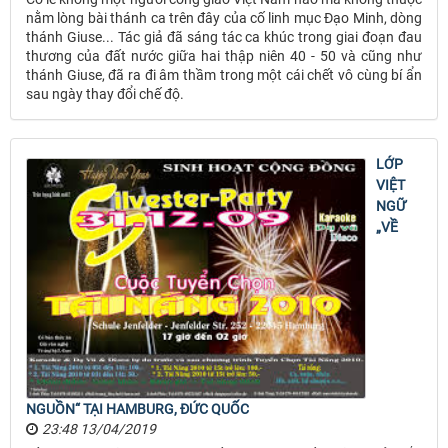
nằm lòng bài thánh ca trên đây của cố linh mục Ðạo Minh, dòng
thánh Giuse... Tác giả đã sáng tác ca khúc trong giai đoạn đau
thương của đất nước giữa hai thập niên 40 - 50 và cũng như
thánh Giuse, đã ra đi âm thầm trong một cái chết vô cùng bí ẩn
sau ngày thay đổi chế độ.
LỚP
VIỆT
NGỮ
„VỀ
NGUỒN“ TẠI HAMBURG, ĐỨC QUỐC
23:48 13/04/2019