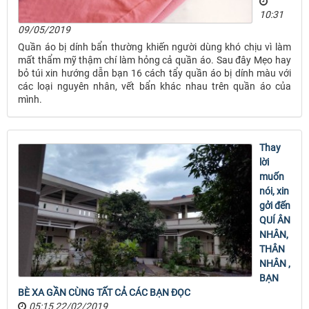
10:31
09/05/2019
Quần áo bị dính bẩn thường khiến người dùng khó chịu vì làm
mất thẩm mỹ thậm chí làm hỏng cả quần áo. Sau đây Mẹo hay
bỏ túi xin hướng dẫn bạn 16 cách tẩy quần áo bị dính màu với
các loại nguyên nhân, vết bẩn khác nhau trên quần áo của
mình.
Thay
lời
muốn
nói, xin
gởi đến
QUÍ ÂN
NHÂN,
THÂN
NHÂN ,
BẠN
BÈ XA GẦN CÙNG TẤT CẢ CÁC BẠN ĐỌC
05:15 22/02/2019