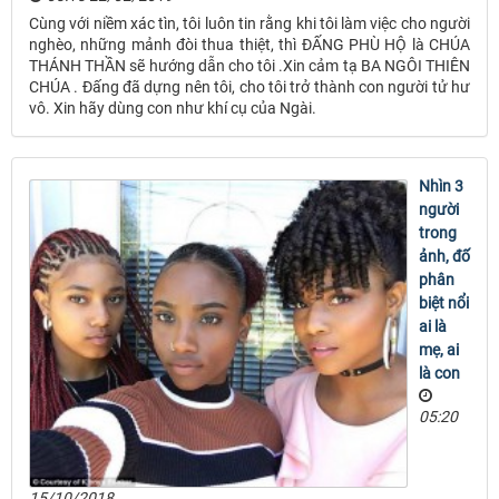
Cùng với niềm xác tìn, tôi luôn tin rằng khi tôi làm việc cho người
nghèo, những mảnh đòi thua thiệt, thì ĐẤNG PHÙ HỘ là CHÚA
THÁNH THẦN sẽ hướng dẫn cho tôi .Xin cảm tạ BA NGÔI THIÊN
CHÚA . Đấng đã dựng nên tôi, cho tôi trở thành con người tử hư
vô. Xin hãy dùng con như khí cụ của Ngài.
Nhìn 3
người
trong
ảnh, đố
phân
biệt nổi
ai là
mẹ, ai
là con
05:20
15/10/2018