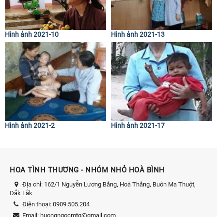
Hình ảnh 2021-10
Hình ảnh 2021-13
Hình ảnh 2021-2
Hình ảnh 2021-17
HOA TÌNH THƯƠNG - NHÓM NHỎ HOÀ BÌNH
Địa chỉ:
162/1 Nguyễn Lương Bằng, Hoà Thắng, Buôn Ma Thuột,
Đắk Lắk
Điện thoại:
0909.505.204
Email:
huongngocmtg@gmail.com