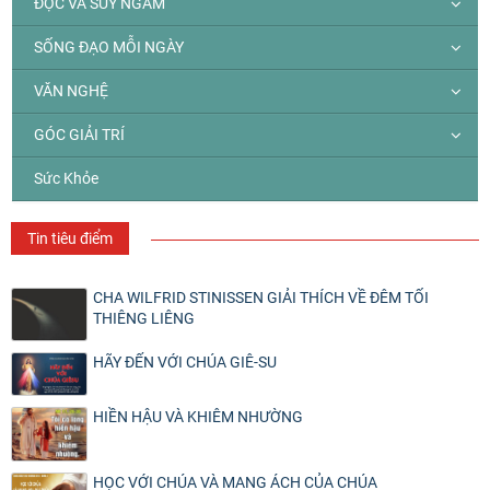
ĐỌC VÀ SUY NGẪM
SỐNG ĐẠO MỖI NGÀY
VĂN NGHỆ
GÓC GIẢI TRÍ
Sức Khỏe
Tin tiêu điểm
CHA WILFRID STINISSEN GIẢI THÍCH VỀ ĐÊM TỐI
THIÊNG LIÊNG
HÃY ĐẾN VỚI CHÚA GIÊ-SU
HIỀN HẬU VÀ KHIÊM NHƯỜNG
HỌC VỚI CHÚA VÀ MANG ÁCH CỦA CHÚA