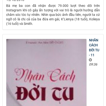
Bà mẹ ba con đã nhận được 79.000 lượt theo dõi trên
Instagram khi cô gây ấn tượng với vai trò là người hướng dẫn
chăm sóc tóc tự nhiên. Nhìn qua bức ảnh đầu tiên, người ta cứ
ngỡ cô là chị cả của ba đứa em gái, K’Lienya (18 tuổi), Kolieya
(16 tuổi) và Smith.
NHÂN
CÁCH
ĐỜI TU
- 11
09:36