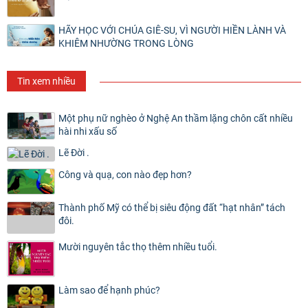
HÃY HỌC VỚI CHÚA GIÊ-SU, VÌ NGƯỜI HIỀN LÀNH VÀ
KHIÊM NHƯỜNG TRONG LÒNG
Tin xem nhiều
Một phụ nữ nghèo ở Nghệ An thầm lặng chôn cất nhiều
hài nhi xấu số
Lẽ Đời .
Công và quạ, con nào đẹp hơn?
Thành phố Mỹ có thể bị siêu động đất “hạt nhân” tách
đôi.
Mười nguyên tắc thọ thêm nhiều tuổi.
Làm sao để hạnh phúc?