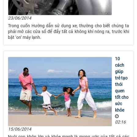
23/06/2014
Trong cuốn Hướng dẫn sử dụng xe, thường cho biết chúng ta
phải mở các cửa sổ để đẩy tất cả không khí nóng ra, trước khi
bật ‘on’ máy lạnh.
10
cách
giúp
trẻ tạo
thói
quen
tốt cho
sức
khỏe
02:16
15/06/2014
Nuôi con khôn lớn và khỏe mạnh là mong ước của tất cả các