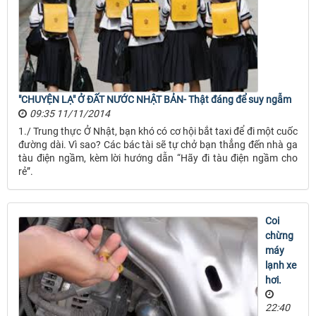
"CHUYỆN LẠ" Ở ĐẤT NƯỚC NHẬT BẢN- Thật đáng để suy ngẫm
09:35 11/11/2014
1./ Trung thực Ở Nhật, bạn khó có cơ hội bắt taxi để đi một cuốc
đường dài. Vì sao? Các bác tài sẽ tự chở bạn thẳng đến nhà ga
tàu điện ngầm, kèm lời hướng dẫn “Hãy đi tàu điện ngầm cho
rẻ”.
Coi
chừng
máy
lạnh xe
hơi.
22:40