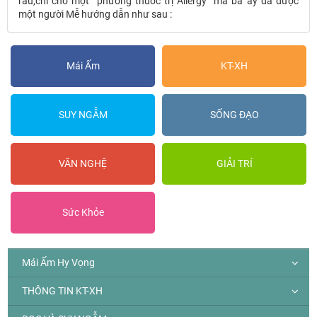
rau,chỉ cho một “phương thuốc trị Allergy” mà bà ấy đã được
một người Mễ hướng dẫn như sau :
Mái Ấm
KT-XH
SUY NGẪM
SỐNG ĐẠO
VĂN NGHỆ
GIẢI TRÍ
Sức Khỏe
Mái Ấm Hy Vọng
THÔNG TIN KT-XH