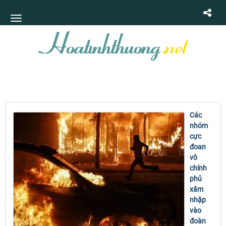
Các
nhóm
cực
đoan
vô
chính
phủ
xâm
nhập
vào
đoàn