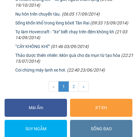
19/10/2014)
Nụ hôn trên chuyến tàu.
(06:05 17/09/2014)
Sống khốn khổ trong lòng bôxit Tân Rai
(09:33 15/09/2014)
Tự làm Hovercraft - "Xe" biết chạy trên đệm không kh
(21:03
14/09/2014)
“CÂY KHÔNG KHÍ”
(01:46 03/09/2014)
Thảo dược thiên nhiên: Món quà cho da mụn từ tạo hóa
(22:21
15/07/2014)
Coi chừng máy lạnh xe hơi.
(22:40 23/06/2014)
«
1
2
»
Mái Ấm
KT-XH
SUY NGẪM
SỐNG ĐẠO