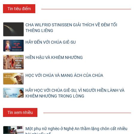
Tin tiêu điểm
CHA WILFRID STINISSEN GIẢI THÍCH VỀ ĐÊM TỐI
THIÊNG LIÊNG
HÃY ĐẾN VỚI CHÚA GIÊ-SU
HIỀN HẬU VÀ KHIÊM NHƯỜNG
HỌC VỚI CHÚA VÀ MANG ÁCH CỦA CHÚA
HÃY HỌC VỚI CHÚA GIÊ-SU, VÌ NGƯỜI HIỀN LÀNH VÀ
KHIÊM NHƯỜNG TRONG LÒNG
Tin xem nhiều
Một phụ nữ nghèo ở Nghệ An thầm lặng chôn cất nhiều