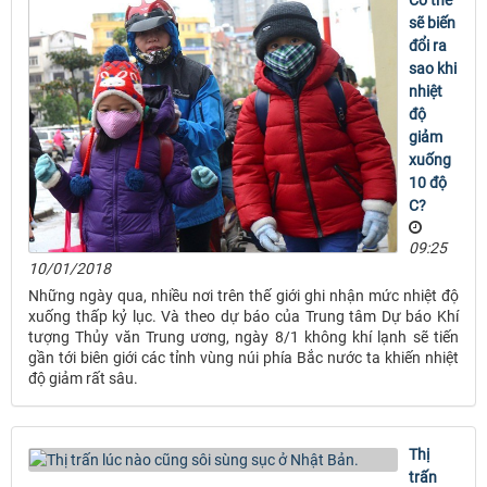
Cơ thể
sẽ biến
đổi ra
sao khi
nhiệt
độ
giảm
xuống
10 độ
C?
09:25
10/01/2018
Những ngày qua, nhiều nơi trên thế giới ghi nhận mức nhiệt độ
xuống thấp kỷ lục. Và theo dự báo của Trung tâm Dự báo Khí
tượng Thủy văn Trung ương, ngày 8/1 không khí lạnh sẽ tiến
gần tới biên giới các tỉnh vùng núi phía Bắc nước ta khiến nhiệt
độ giảm rất sâu.
Thị
trấn