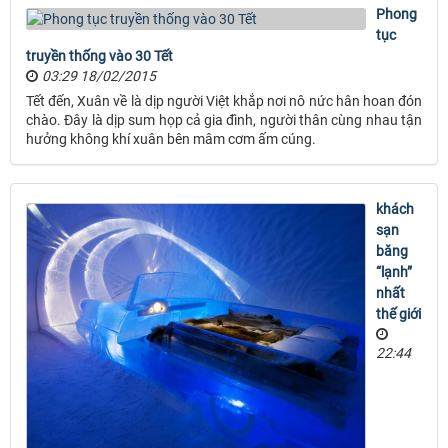
Phong
tục
truyền thống vào 30 Tết
03:29 18/02/2015
Tết đến, Xuân về là dịp người Việt khắp nơi nô nức hân hoan đón
chào. Đây là dịp sum họp cả gia đình, người thân cùng nhau tận
hưởng không khí xuân bên mâm cơm ấm cúng.
khách
sạn
băng
“lạnh”
nhất
thế giới
22:44