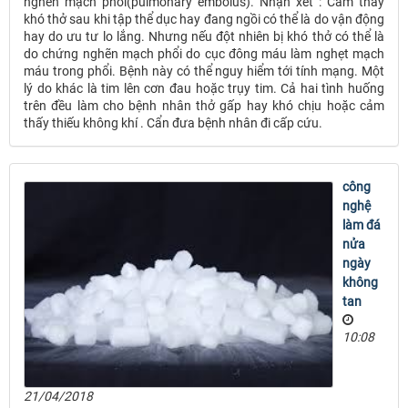
nghẽn mạch phổi(pulmonary embolus). Nhận xét : Cảm thấy
khó thở sau khi tập thể dục hay đang ngồi có thể là do vận động
hay do ưu tư lo lắng. Nhưng nếu đột nhiên bị khó thở có thể là
do chứng nghẽn mạch phổi do cục đông máu làm nghẹt mạch
máu trong phổi. Bệnh này có thể nguy hiểm tới tính mạng. Một
lý do khác là tim lên cơn đau hoặc trụy tim. Cả hai tình huống
trên đều làm cho bệnh nhân thở gấp hay khó chịu hoặc cảm
thấy thiếu không khí . Cẩn đưa bệnh nhân đi cấp cứu.
công
nghệ
làm đá
nửa
ngày
không
tan
10:08
21/04/2018