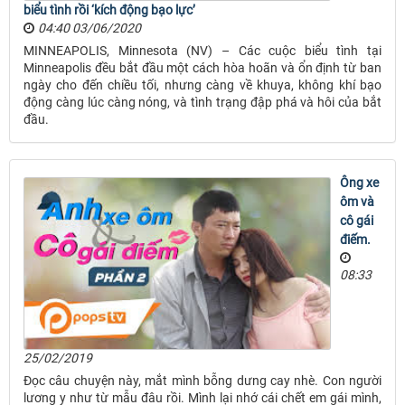
biểu tình rồi ‘kích động bạo lực’
04:40 03/06/2020
MINNEAPOLIS, Minnesota (NV) – Các cuộc biểu tình tại
Minneapolis đều bắt đầu một cách hòa hoãn và ổn định từ ban
ngày cho đến chiều tối, nhưng càng về khuya, không khí bạo
động càng lúc càng nóng, và tình trạng đập phá và hôi của bắt
đầu.
Ông xe
ôm và
cô gái
điếm.
08:33
25/02/2019
Đọc câu chuyện này, mắt mình bỗng dưng cay nhè. Con người
lương y như từ mẫu đâu rồi. Mình lại nhớ cái chết em gái mình,