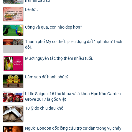
hài nhi xấu số
Lẽ Đời .
Công và quạ, con nào đẹp hơn?
Thành phố Mỹ có thể bị siêu động đất “hạt nhân” tách
đôi.
Mười nguyên tắc thọ thêm nhiều tuổi.
Làm sao để hạnh phúc?
Little Saigon: 16 thủ khoa và á khoa Học Khu Garden
Grove 2017 là gốc Việt
10 lý do chịu đau khổ
Người London dốc lòng cứu trợ cư dân trong vụ cháy