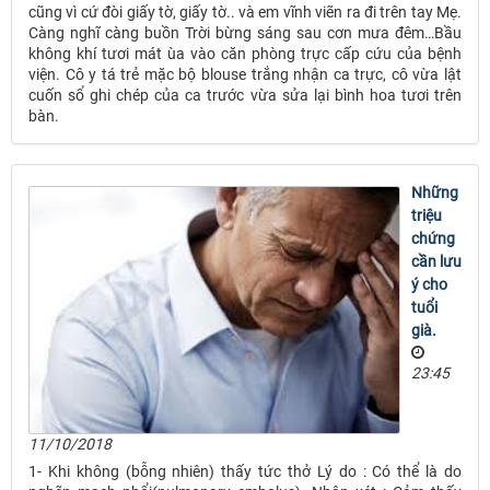
cũng vì cứ đòi giấy tờ, giấy tờ.. và em vĩnh viẽn ra đi trên tay Mẹ.
Càng nghĩ càng buồn Trời bừng sáng sau cơn mưa đêm…Bầu
không khí tươi mát ùa vào căn phòng trực cấp cứu của bệnh
viện. Cô y tá trẻ mặc bộ blouse trắng nhận ca trực, cô vừa lật
cuốn sổ ghi chép của ca trước vừa sửa lại bình hoa tươi trên
bàn.
Những
triệu
chứng
cần lưu
ý cho
tuổi
già.
23:45
11/10/2018
1- Khi không (bỗng nhiên) thấy tức thở Lý do : Có thể là do