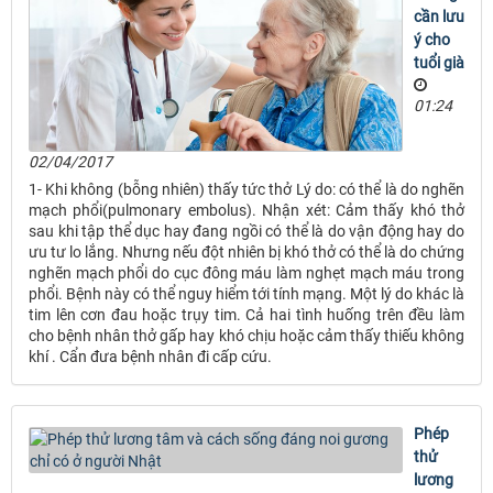
cần lưu
ý cho
tuổi già
01:24
02/04/2017
1- Khi không (bỗng nhiên) thấy tức thở Lý do: có thể là do nghẽn
mạch phổi(pulmonary embolus). Nhận xét: Cảm thấy khó thở
sau khi tập thể dục hay đang ngồi có thể là do vận động hay do
ưu tư lo lắng. Nhưng nếu đột nhiên bị khó thở có thể là do chứng
nghẽn mạch phổi do cục đông máu làm nghẹt mạch máu trong
phổi. Bệnh này có thể nguy hiểm tới tính mạng. Một lý do khác là
tim lên cơn đau hoặc trụy tim. Cả hai tình huống trên đều làm
cho bệnh nhân thở gấp hay khó chịu hoặc cảm thấy thiếu không
khí . Cẩn đưa bệnh nhân đi cấp cứu.
Phép
thử
lương