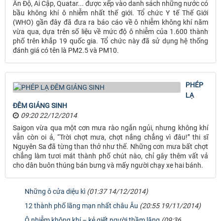
Ấn Độ, Ai Cập, Quatar... được xếp vào danh sách những nước có
bầu không khí ô nhiễm nhất thế giới. Tổ chức Y tế Thế Giới
(WHO) gần đây đã đưa ra báo cáo về ô nhiễm không khí năm
vừa qua, dựa trên số liệu về mức độ ô nhiễm của 1.600 thành
phố trên khắp 19 quốc gia. Tổ chức này đã sử dụng hệ thống
đánh giá có tên là PM2.5 và PM10.
PHÉP
LẠ
ĐÊM GIÁNG SINH
09:20 22/12/2014
Saigon vừa qua một cơn mưa rào ngắn ngủi, nhưng không khí
vẫn còn oi ả, “Trời chợt mưa, chợt nắng chẳng vì đâu!” thi sĩ
Nguyên Sa đã từng than thở như thế. Những cơn mưa bất chợt
chẳng làm tươi mát thành phố chút nào, chỉ gây thêm vất vả
cho dân buôn thúng bán bưng và mấy người chạy xe hai bánh.
Những ô cửa diệu kì
(01:37 14/12/2014)
12 thành phố lãng mạn nhất châu Âu
(20:55 19/11/2014)
Ô nhiễm không khí – kẻ giết người thầm lặng
(09:36