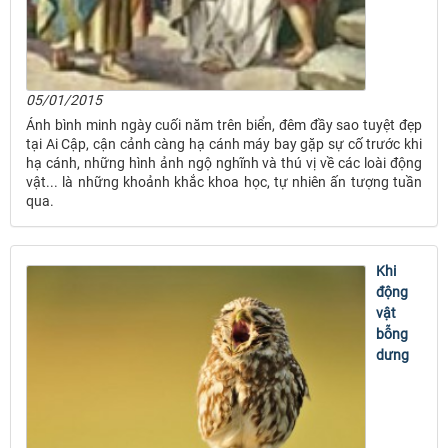
05/01/2015
Ánh bình minh ngày cuối năm trên biển, đêm đầy sao tuyệt đẹp
tại Ai Cập, cận cảnh càng hạ cánh máy bay gặp sự cố trước khi
hạ cánh, những hình ảnh ngộ nghĩnh và thú vị về các loài động
vật... là những khoảnh khắc khoa học, tự nhiên ấn tượng tuần
qua.
Khi
động
vật
bỗng
dưng