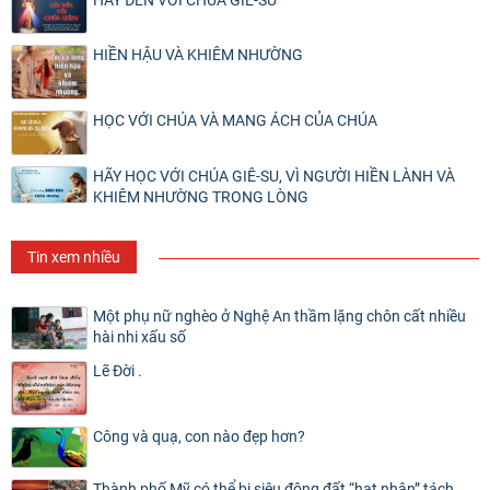
HÃY ĐẾN VỚI CHÚA GIÊ-SU
HIỀN HẬU VÀ KHIÊM NHƯỜNG
HỌC VỚI CHÚA VÀ MANG ÁCH CỦA CHÚA
HÃY HỌC VỚI CHÚA GIÊ-SU, VÌ NGƯỜI HIỀN LÀNH VÀ
KHIÊM NHƯỜNG TRONG LÒNG
Tin xem nhiều
Một phụ nữ nghèo ở Nghệ An thầm lặng chôn cất nhiều
hài nhi xấu số
Lẽ Đời .
Công và quạ, con nào đẹp hơn?
Thành phố Mỹ có thể bị siêu động đất “hạt nhân” tách