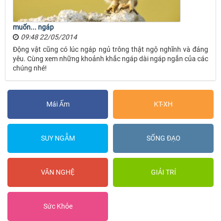
muốn... ngáp
09:48 22/05/2014
Động vật cũng có lúc ngáp ngủ trông thật ngộ nghĩnh và đáng
yêu. Cùng xem những khoảnh khắc ngáp dài ngáp ngắn của các
chúng nhé!
Mái Ấm
KT-XH
SUY NGẪM
SỐNG ĐẠO
VĂN NGHỆ
GIẢI TRÍ
Sức Khỏe