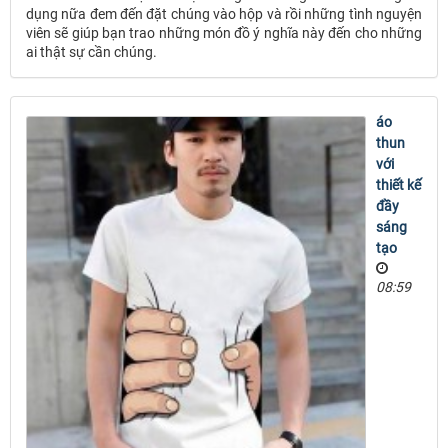
dụng nữa đem đến đặt chúng vào hộp và rồi những tình nguyện
viên sẽ giúp bạn trao những món đồ ý nghĩa này đến cho những
ai thật sự cần chúng.
áo
thun
với
thiết kế
đầy
sáng
tạo
08:59