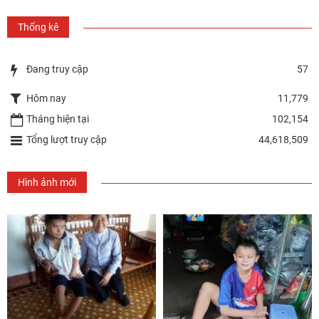
Thống kê
Đang truy cập
57
Hôm nay
11,779
Tháng hiện tại
102,154
Tổng lượt truy cập
44,618,509
Hình ảnh mới