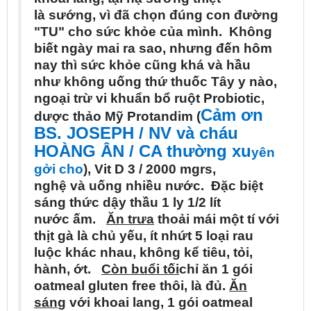
l
à
s
ư
ớ
ng, v
ì
đ
ã
ch
ọ
n
đ
ú
ng con
đ
ư
ờ
ng
"TU" cho s
ứ
c kh
ỏ
e c
ủ
a m
ì
nh. Kh
ô
ng
bi
ế
t ng
à
y mai ra sao, nh
ư
ng
đ
ế
n h
ô
m
nay th
ì
s
ứ
c kh
ỏ
e c
ũ
ng kh
á v
à
h
ầ
u
nh
ư
kh
ô
ng u
ố
ng th
ứ
thu
ố
c T
â
y y
n
à
o,
ngo
ạ
i tr
ừ
vi khu
ẩ
n b
ổ
r
u
ộ
t Probiotic,
C
ả
m
ơ
n
d
ư
ợ
c th
ả
o M
ỹ
Protandim (
BS. JOSEPH / NV v
à
ch
á
u
HO
À
NG
Â
N / CA th
ư
ờ
ng xu
y
ê
n
g
ở
i cho
)
, Vit D 3 / 2000 mgrs,
ngh
ệ
v
à
u
ố
ng nhi
ề
u n
ư
ớ
c.
Đ
ặ
c bi
ệ
t
s
á
ng th
ứ
c d
ậ
y th
ầ
u 1
ly 1/2 l
í
t
n
ư
ớ
c
ấ
m.
Ă
n tr
ư
a
tho
ả
i m
á
i m
ộ
t t
í
v
ớ
i
th
ị
t g
à
l
à
ch
ủ
y
ế
u,
í
t nh
ứ
t 5 lo
ạ
i rau
lu
ộ
c kh
á
c nhau, kh
ô
ng k
ể
ti
ê
u, t
ỏ
i,
h
à
nh,
ớ
t.
C
ò
n bu
ổ
i t
ố
i
ch
ỉ
ă
n 1 g
ó
i
oatmeal gluten free th
ô
i, l
à
đ
ủ
.
Ă
n
s
á
n
g v
ớ
i khoai lang, 1 g
ó
i oatmeal