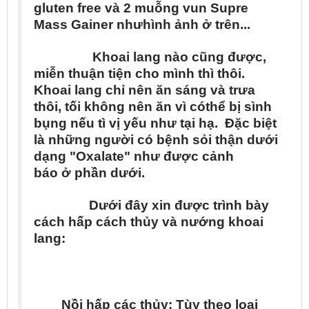
gluten free v
à
2 mu
ỗ
ng vun
Supre
Mass Gainer nh
ư
h
ì
nh
ả
nh
ở
tr
ê
n...
Khoai lang n
à
o c
ũ
ng
đ
ư
ợ
c,
mi
ễ
n thu
ậ
n ti
ệ
n cho m
ì
nh thì th
ô
i
.
Khoai lang ch
ỉ
n
ê
n
ă
n s
á
ng v
à
tr
ư
a
th
ô
i, t
ố
i kh
ô
ng n
ê
n
ă
n v
ì
c
ó
th
ể
b
ị
s
ì
nh
b
ụ
ng n
ế
u
t
ì
v
ị
y
ế
u nh
ư
t
ạ
i h
ạ
.
Đ
ặ
c bi
ệ
t
l
à
nh
ữ
ng ng
ư
ờ
i c
ó
b
ệ
nh s
ỏ
i th
ậ
n d
ư
ớ
i
d
ạ
ng "Oxalate" nh
ư
đ
ư
ợ
c c
ả
nh
b
á
o
ở
ph
ầ
n d
ư
ớ
i.
D
ư
ớ
i
đ
â
y xin
đ
ư
ợ
c tr
ì
nh b
à
y
c
á
ch h
ấ
p c
á
ch thủy
v
à
n
ư
ớ
ng khoai
lang:
N
ồ
i h
ấ
p c
á
c th
ủ
y
: T
ù
y theo lo
ạ
i