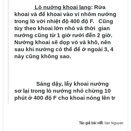
L
ò
nu
ớ
ng khoai lang
: R
ử
a
khoai v
à
đ
ể
khoai v
à
o v
ỉ
nh
ô
m n
ư
ớ
ng
trong l
ò
v
ớ
i nhi
ệ
t
đ
ộ
400
đ
ộ
F. C
ũ
ng
t
ù
y theo khoai l
ớ
n nh
ỏ v
à
th
ờ
i gian
n
ư
ớ
ng c
ũ
ng t
ừ
1 gi
ờ
r
ư
ở
i
đ
ế
n 2 gi
ờ
.
N
ư
ớ
ng khoai s
ẽ
d
ọ
p v
ỏ
v
à
kh
ô
, n
ê
n
sau khi n
ư
ớ
ng c
ó
th
ể
đ
ể
ở
ngo
à
i 3, 4
n
à
y c
ũ
ng kh
ô
ng sao.
S
á
ng d
ậ
y, l
ấ
y khoai n
ư
ớ
ng
s
ơ
l
ạ
i trong l
ò
n
ư
ớ
ng nh
ỏ
ch
ừ
ng 10
ph
ú
t
ở
400
đ
ộ
F cho khoai n
ó
ng l
ê
n tr
Tác giả bài viết:
Sen Nguyen