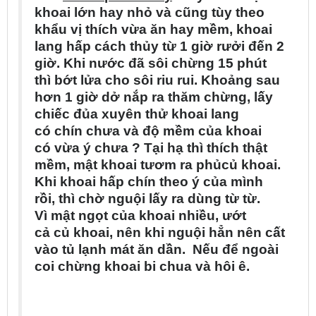
khoai l
ớ
n hay nh
ỏ
v
à
c
ũ
ng t
ù
y theo
kh
ẩ
u v
ị
thích v
ừ
a
ă
n hay m
ề
m
, khoai
lang h
ấ
p c
á
ch th
ủ
y t
ừ
1 gi
ờ
r
ư
ở
i
đ
ế
n 2
gi
ờ
. Khi n
ư
ớ
c
đ
ã
s
ô
i ch
ừ
ng 15 ph
ú
t
th
ì
b
ớ
t l
ử
a cho s
ô
i riu rui. Kho
ả
ng sau
h
ơ
n
1 gi
ờ
d
ở
n
ắ
p ra th
ă
m ch
ừ
ng, l
ấ
y
chi
ế
c
đ
ủa
xuy
ê
n th
ử
khoai lang
c
ó
ch
í
n ch
ư
a v
à
đ
ộ
m
ề
m c
ủ
a khoai
c
ó
v
ừ
a
ý
ch
ư
a ? T
ạ
i h
ạ
th
ì
th
í
ch th
ậ
t
m
ề
m, m
ậ
t khoai t
ư
ơ
m ra ph
ủ
c
ủ
khoai.
Khi khoai h
ấ
p ch
í
n theo
ý
c
ủ
a m
ì
nh
r
ồ
i, th
ì
ch
ờ
ngu
ộ
i l
ấ
y ra d
ù
ng t
ừ
t
ừ
.
V
ì
m
ậ
t ng
ọ
t c
ủ
a
khoai nhi
ề
u,
ư
ớ
t
c
ả
c
ủ
khoai, n
ê
n khi ngu
ộ
i h
ẳ
n n
ê
n c
ấ
t
v
à
o t
ủ
lạnh m
á
t
ă
n d
ầ
n. N
ế
u
đ
ể
ngo
à
i
coi ch
ừ
ng khoai bi chua v
à
h
ô
i
ê
.