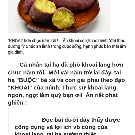
"KHOAI" hơn chục năm rồi !... Ăn khoai có lợi cho bệnh “đái tháo
đường “? Chúc an lành trong cuộc sống, hạnh phúc bên mái ấm
gia đình.
C
á
nh
â
n t
ạ
i h
ạ
đ
ã
ph
ò
khoai lang h
ơ
n
ch
ụ
c n
ă
m r
ồ
i. M
ớ
i v
à
i n
ă
m tr
ở
l
ạ
i
đ
â
y, t
ạ
i
h
ạ
"BU
Ộ
C" b
à
x
ã
v
à
con g
á
i ph
ả
i theo
đ
ạ
o
"KHOAI" c
ủ
a m
ì
nh. Th
ự
c s
ự
khoai lang
ngon, ng
ọ
t l
ắ
m qu
ý
b
ạ
n
ơ
i!
Ă
n ri
ế
t ph
á
t
ghi
ề
n !
Đ
ọ
c b
à
i d
ư
ớ
i
đ
â
y th
ấ
y
đ
ư
ợ
c
c
ô
ng d
ụ
ng v
à
l
ợ
i
í
ch v
ô
c
ù
ng
c
ủ
a
khoai lang, t
ạ
i h
ạ
s
ư
ớ
ng thi
ệ
t