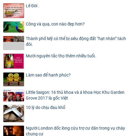
Lẽ Đời .
Công và quạ, con nào đẹp hơn?
Thành phố Mỹ có thể bị siêu động đất “hạt nhân” tách
đôi.
Mười nguyên tắc thọ thêm nhiều tuổi.
Làm sao để hạnh phúc?
Little Saigon: 16 thủ khoa và á khoa Học Khu Garden
Grove 2017 là gốc Việt
10 lý do chịu đau khổ
Người London dốc lòng cứu trợ cư dân trong vụ cháy
chung cư