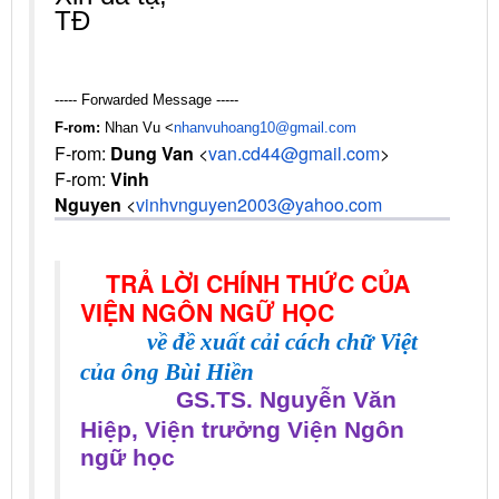
TĐ
----- Forwarded Message -----
F-rom:
Nhan Vu <
nhanvuhoang10@gmail.com
F-rom:
Dung Van
<
van.cd44@gmail.com
>
F-rom:
Vinh
Nguyen
<
vinhvnguyen2003@yahoo.com
TRẢ LỜI CHÍNH THỨC CỦA
VIỆN NGÔN NGỮ HỌC
về đề xuất cải cách chữ Việt
của ông Bùi Hiền
GS.TS. Nguyễn Văn
Hiệp, Viện trưởng Viện Ngôn
ngữ học