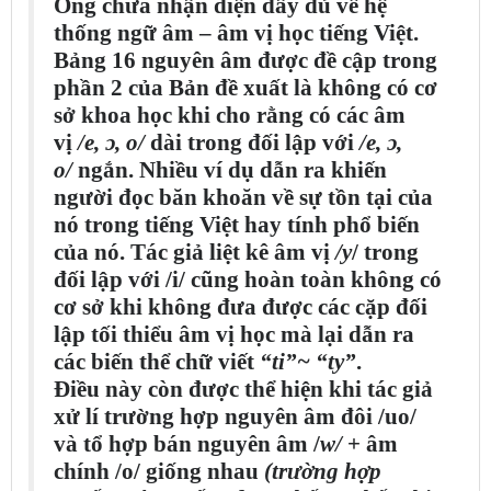
Ông chưa nhận diện đầy đủ về hệ
thống ngữ âm – âm vị học tiếng Việt.
Bảng 16 nguyên âm được đề cập trong
phần 2 của Bản đề xuất là không có cơ
sở khoa học khi cho rằng có các âm
vị
/e, ɔ, o/
dài trong đối lập với
/e, ɔ,
o/
ngắn. Nhiều ví dụ dẫn ra khiến
người đọc băn khoăn về sự tồn tại của
nó trong tiếng Việt hay tính phổ biến
của nó. Tác giả liệt kê âm vị
/y
/ trong
đối lập với /i/ cũng hoàn toàn không có
cơ sở khi không đưa được các cặp đối
lập tối thiểu âm vị học mà lại dẫn ra
các biến thể chữ viết
“ti”~ “ty”
.
Điều này còn được thể hiện khi tác giả
xử lí trường hợp nguyên âm đôi /uo/
và tổ hợp bán nguyên âm /
w/
+ âm
chính /o/ giống nhau
(trường hợp