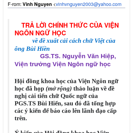
F-rom:
Vinh Nguyen
<
vinhvnguyen2003@yahoo.com
TRẢ LỜI CHÍNH THỨC CỦA VIỆN
NGÔN NGỮ HỌC
về đề xuất cải cách chữ Việt của
ông Bùi Hiền
GS.TS. Nguyễn Văn Hiệp,
Viện trưởng Viện Ngôn ngữ học
Hội đồng khoa học của Viện Ngôn ngữ
học đã họp
(mở rộng)
thảo luận về đề
nghị cải tiến chữ Quốc ngữ của
PGS.TS Bùi Hiển, sau đó đã tổng hợp
các ý kiến để báo cáo lên lãnh đạo cấp
trên.
Ý kiến của Hội đồng khoa học Viện