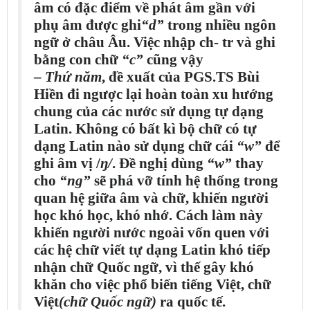
âm có đặc điểm về phát âm gần với
phụ âm được ghi
“d”
trong nhiều ngôn
ngữ ở châu Âu. Việc nhập ch- tr và ghi
bằng con chữ
“c”
cũng vậy
–
Thứ năm
, đề xuất của PGS.TS Bùi
Hiền đi ngược lại hoàn toàn xu hướng
chung của các nước sử dụng tự dạng
Latin. Không có bất kì bộ chữ có tự
dạng Latin nào sử dụng chữ cái
“w”
để
ghi âm vị /
ŋ/
. Đề nghị dùng
“w”
thay
cho
“ng”
sẽ phá vỡ tính hệ thống trong
quan hệ giữa âm và chữ, khiến người
học khó học, khó nhớ. Cách làm này
khiến người nước ngoài vốn quen với
các hệ chữ viết tự dạng Latin khó tiếp
nhận chữ Quốc ngữ, vì thế gây khó
khăn cho việc phổ biến tiếng Việt, chữ
Việt
(chữ Quốc ngữ)
ra quốc tế.