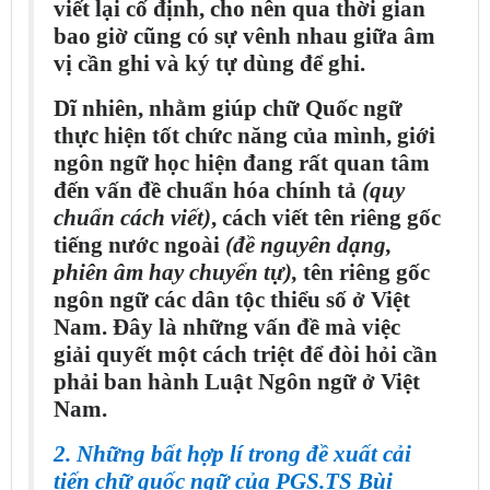
viết lại cố định, cho nên qua thời gian
bao giờ cũng có sự vênh nhau giữa âm
vị cần ghi và ký tự dùng để ghi.
Dĩ nhiên, nhằm giúp chữ Quốc ngữ
thực hiện tốt chức năng của mình, giới
ngôn ngữ học hiện đang rất quan tâm
đến vấn đề chuẩn hóa chính tả
(quy
chuẩn cách viết)
, cách viết tên riêng gốc
tiếng nước ngoài
(đề nguyên dạng,
phiên âm hay chuyển tự),
tên riêng gốc
ngôn ngữ các dân tộc thiểu số ở Việt
Nam. Đây là những vấn đề mà việc
giải quyết một cách triệt để đòi hỏi cần
phải ban hành Luật Ngôn ngữ ở Việt
Nam.
2. Những bất hợp lí trong đề xuất cải
tiến chữ quốc ngữ của PGS.TS Bùi