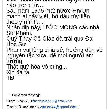
nào trong từ....
Sau năm 1975 mất nước Hn/Qn
mạnh ai
nấy viết,
bỏ dấu tùy tiện,
theo ý mình....
Nhân dịp này, ƯỚC MONG các nhà
Sư Phạm,
Quý Thày Cô Giáo đã trải qua Đại
Học Sư
Phạm
vui lòng chia sẻ, hướng dẫn về
nguyên tắc xưa,
để
mọi người am
tường.
Thật quý hóa vô cùng...
Xin đa tạ,
TĐ
----- Forwarded Message -----
F-rom:
Nhan Vu <
nhanvuhoang10@gmail.com
F-rom:
Dung Van
<
van.cd44@gmail.com
>