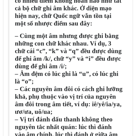
có nhiều điểm không hoàn hảo như tất
cả bộ chữ ghi âm khác. Ở diện mạo
hiện nay, chữ Quốc ngữ vẫn tồn tại
một số nhược điểm sau đây:
– Cùng một âm nhưng được ghi bằng
những con chữ khác nhau. Ví dụ, 3
chữ cái “c”, “k” và “q” đều được dùng
để ghi âm /k/, chữ “y” và “i” đều được
dùng để ghi âm /i/;
– Âm đệm có lúc ghi là “u”, có lúc ghi
là “o”;
– Các nguyên âm đôi có cách ghi lưỡng
khả, phụ thuộc vào vị trí của nguyên
âm đôi trong âm tiết, ví dụ: iê/yê/ia/ya,
ươ/ưa, uô/ua;
– Vị trí đánh dấu thanh không theo
nguyên tắc nhất quán: lúc thì đánh
vào âm chính, lúc thì đánh ở giữa âm