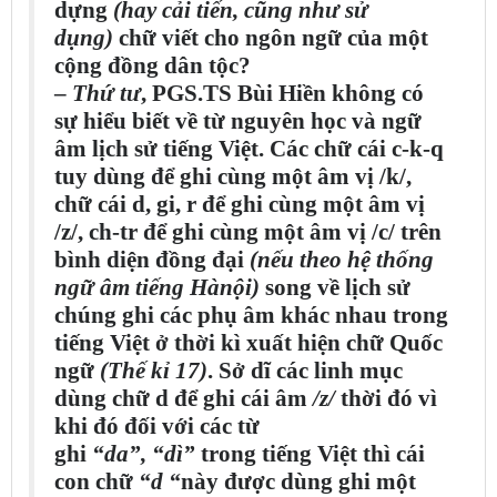
dựng
(hay cải tiến, cũng như sử
dụng)
chữ viết cho ngôn ngữ của một
cộng đồng dân tộc?
–
Thứ tư
, PGS.TS Bùi Hiền không có
sự hiểu biết về từ nguyên học và ngữ
âm lịch sử tiếng Việt. Các chữ cái c-k-q
tuy dùng để ghi cùng một âm vị /k/,
chữ cái d, gi, r để ghi cùng một âm vị
/z/, ch-tr để ghi cùng một âm vị /c/ trên
bình diện đồng đại
(nếu theo hệ thống
ngữ âm tiếng Hànội)
song về lịch sử
chúng ghi các phụ âm khác nhau trong
tiếng Việt ở thời kì xuất hiện chữ Quốc
ngữ
(Thế kỉ 17)
. Sở dĩ các linh mục
dùng chữ d để ghi cái âm
/z/
thời đó vì
khi đó đối với các từ
ghi
“da”,
“dì”
trong tiếng Việt thì cái
con chữ
“d “
này được dùng ghi một