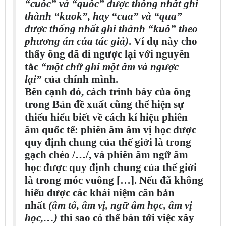
“cuốc” và “quốc” được thống nhất ghi
thành “kuok”, hay “cua” và “qua”
được thống nhất ghi thành “kuô” theo
phương án của tác giả)
. Ví dụ này cho
thấy ông đã đi ngược lại với nguyên
tắc
“một chữ ghi một âm và ngược
lại”
của chính mình.
Bên cạnh đó, cách trình bày của ông
trong Bản đề xuất cũng thể hiện sự
thiếu hiểu biết về cách kí hiệu phiên
âm quốc tế: phiên âm âm vị học được
quy định chung của thế giới là trong
gạch chéo /…/, và phiên âm ngữ âm
học được quy định chung của thế giới
là trong móc vuông […]. Nếu đã không
hiểu được các khái niệm căn bản
nhất
(âm tố, âm vị, ngữ âm học, âm vị
học,…)
thì sao có thể bàn tới việc xây