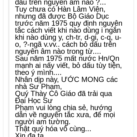
dấu trên nguyên âm nào ?...
Tuy chưa có Hàn Lâm Viện,
nhưng
đã được Bộ Giáo Dục
trước năm 1975 quy định nguyên
tắc
cách viết khi
nào dùng i ngắn
khi nào dùng y, ch-tr, d-gi, c-q, u-
o, ?-ngã v.vv..
cách
bỏ dấu
trên
nguyên âm nào trong từ....
Sau năm 1975 mất nước Hn/Qn
mạnh ai
nấy viết,
bỏ dấu tùy tiện,
theo ý mình....
Nhân dịp này, ƯỚC MONG các
nhà Sư Phạm,
Quý Thày Cô Giáo đã trải qua
Đại Học Sư
Phạm
vui lòng chia sẻ, hướng
dẫn về nguyên tắc xưa,
để
mọi
người am tường.
Thật quý hóa vô cùng...
Xin đa tạ,