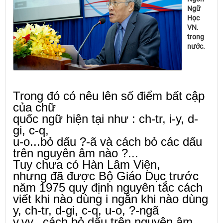
Ngữ
Học
VN.
trong
nước.
Trong đó có nêu lên số điểm bất cập
của chữ
quốc ngữ hiện tại như : ch-tr, i-y, d-
gi, c-q,
u-o...
bỏ dấu ?-ã và cách bỏ các dấu
trên nguyên âm nào ?...
Tuy chưa có Hàn Lâm Viện,
nhưng
đã được Bộ Giáo Dục trước
năm 1975 quy định nguyên tắc
cách
viết khi
nào dùng i ngắn khi nào dùng
y, ch-tr, d-gi, c-q, u-o, ?-ngã
v.vv..
cách
bỏ dấu
trên nguyên âm