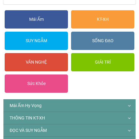
Mái Ấm
KT-XH
SUY NGẪM
SỐNG ĐẠO
VĂN NGHỆ
GIẢI TRÍ
Sức Khỏe
Mái Ấm Hy Vọng
THÔNG TIN KT-XH
ĐỌC VÀ SUY NGẪM