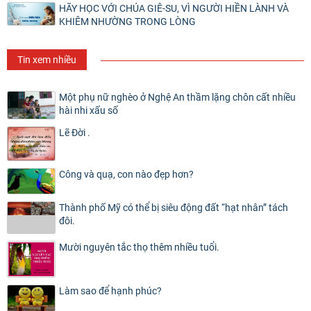
HÃY HỌC VỚI CHÚA GIÊ-SU, VÌ NGƯỜI HIỀN LÀNH VÀ
KHIÊM NHƯỜNG TRONG LÒNG
Tin xem nhiều
Một phụ nữ nghèo ở Nghệ An thầm lặng chôn cất nhiều
hài nhi xấu số
Lẽ Đời .
Công và quạ, con nào đẹp hơn?
Thành phố Mỹ có thể bị siêu động đất “hạt nhân” tách
đôi.
Mười nguyên tắc thọ thêm nhiều tuổi.
Làm sao để hạnh phúc?