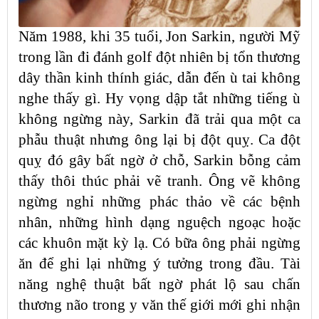
Năm 1988, khi 35 tuổi, Jon Sarkin, người Mỹ
trong lần đi đánh golf đột nhiên bị tổn thương
dây thần kinh thính giác, dẫn đến ù tai không
nghe thấy gì. Hy vọng dập tắt những tiếng ù
không ngừng này, Sarkin đã trải qua một ca
phẫu thuật nhưng ông lại bị đột quỵ. Ca đột
quỵ đó gây bất ngờ ở chỗ, Sarkin bỗng cảm
thấy thôi thúc phải vẽ tranh. Ông vẽ không
ngừng nghỉ những phác thảo về các bệnh
nhân, những hình dạng nguệch ngoạc hoặc
các khuôn mặt kỳ lạ. Có bữa ông phải ngừng
ăn để ghi lại những ý tưởng trong đầu. Tài
năng nghệ thuật bất ngờ phát lộ sau chấn
thương não trong y văn thế giới mới ghi nhận