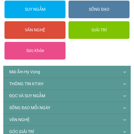
SUY NGẪM
SỐNG ĐẠO
VĂN NGHỆ
GIẢI TRÍ
Sức Khỏe
Mái Ấm Hy Vọng
THÔNG TIN KT-XH
ĐỌC VÀ SUY NGẪM
SỐNG ĐẠO MỖI NGÀY
VĂN NGHỆ
GÓC GIẢI TRÍ