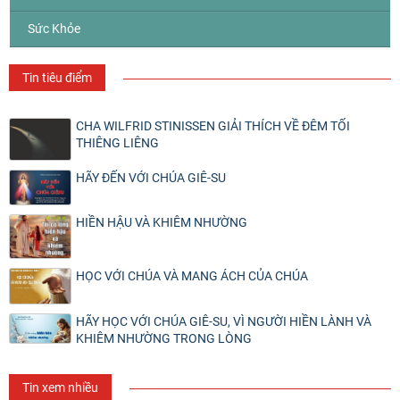
Sức Khỏe
Tin tiêu điểm
CHA WILFRID STINISSEN GIẢI THÍCH VỀ ĐÊM TỐI
THIÊNG LIÊNG
HÃY ĐẾN VỚI CHÚA GIÊ-SU
HIỀN HẬU VÀ KHIÊM NHƯỜNG
HỌC VỚI CHÚA VÀ MANG ÁCH CỦA CHÚA
HÃY HỌC VỚI CHÚA GIÊ-SU, VÌ NGƯỜI HIỀN LÀNH VÀ
KHIÊM NHƯỜNG TRONG LÒNG
Tin xem nhiều