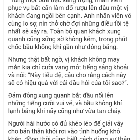
phục vụ bất cẩn làm đổ rượu lên đầu một vị
khách đang ngồi bên cạnh. Anh nhân viên vô
cùng lo sợ, nín thở chờ đợi những điều tồi tệ
nhất sẽ xảy ra. Toàn bộ quan khách xung
quanh cũng sững sờ không kém, trong phút
chốc bầu không khí gần như đóng băng.
Nhưng thật bất ngờ, vị khách không may
mắn kia chỉ cười vang một tiếng sảng khoái
và nói: “Này tiểu đệ, cậu cho rằng cách này
sẽ có hiệu quả với cái đầu hói của tôi sao?”.
Đám đông xung quanh bắt đầu nổi lên
những tiếng cười vui vẻ, và bầu không khí
lạnh băng khi nãy cũng như vừa tan chảy.
Người hài hước có đủ khéo léo để giải vây
cho bản thân khỏi rơi vào tình huống khó
khăn, đồng thời cũng biết cách dùng sự thân