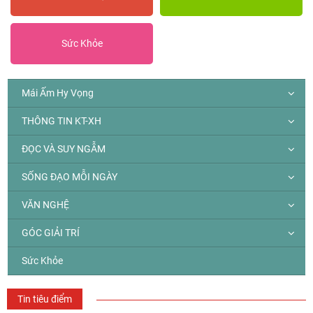
Sức Khỏe
Mái Ấm Hy Vọng
THÔNG TIN KT-XH
ĐỌC VÀ SUY NGẪM
SỐNG ĐẠO MỖI NGÀY
VĂN NGHỆ
GÓC GIẢI TRÍ
Sức Khỏe
Tin tiêu điểm