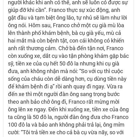
người khác khi anh có thể, anh sẽ luôn có được sự
giúp đỡ khi cần”. Franco thực sự xúc động, anh
gật đầu và tạm biệt ông lão, tự nhủ sẽ làm như lời
ông nói. Hôm sau, Franco chở một cụ già mù lòa
lên thành phố khám bệnh, bà cụ già yếu, mù cả
hai mắt mà còn bệnh tật, con cái không có khiến
anh rất thương cảm. Chở bà đến tận nơi, Franco
còn xuống xe, dắt cụ vào tận phòng khám gặp bác
sỹ, tiền xe của cụ hết 50 đô la nhưng khi cụ già
đưa, anh không nhận mà nói: “So với cụ thì cuộc
sống của cháu còn dễ dàng hơn, cụ dùng tiền này
để khám bệnh đi ạ” rồi anh quay đi ngay. Vừa ra
đến xe thì một người đàn ông sang trọng bước
theo anh bảo chở ông đi, Franco rất mừng mời
ông lên xe ngay. Đến khi xuống xe, tiền xe của ông
ta cũng là 50 đô la, người đàn ông đưa cho Franco
100 đô la và bảo anh không phải trả lại, ông mỉm
cười: “Tôi trả tiền xe cho cả bà cụ vừa nãy, so với