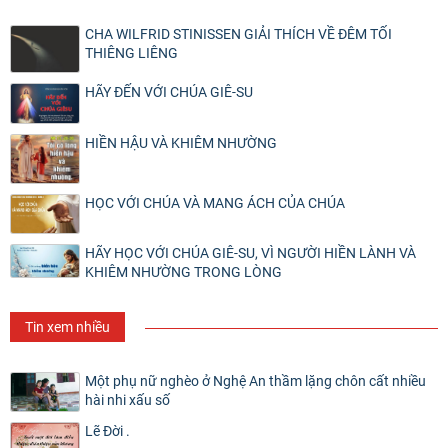
CHA WILFRID STINISSEN GIẢI THÍCH VỀ ĐÊM TỐI
THIÊNG LIÊNG
HÃY ĐẾN VỚI CHÚA GIÊ-SU
HIỀN HẬU VÀ KHIÊM NHƯỜNG
HỌC VỚI CHÚA VÀ MANG ÁCH CỦA CHÚA
HÃY HỌC VỚI CHÚA GIÊ-SU, VÌ NGƯỜI HIỀN LÀNH VÀ
KHIÊM NHƯỜNG TRONG LÒNG
Tin xem nhiều
Một phụ nữ nghèo ở Nghệ An thầm lặng chôn cất nhiều
hài nhi xấu số
Lẽ Đời .