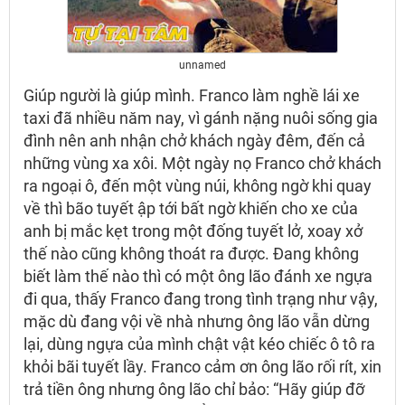
unnamed
Giúp người là giúp mình. Franco làm nghề lái xe
taxi đã nhiều năm nay, vì gánh nặng nuôi sống gia
đình nên anh nhận chở khách ngày đêm, đến cả
những vùng xa xôi. Một ngày nọ Franco chở khách
ra ngoại ô, đến một vùng núi, không ngờ khi quay
về thì bão tuyết ập tới bất ngờ khiến cho xe của
anh bị mắc kẹt trong một đống tuyết lở, xoay xở
thế nào cũng không thoát ra được. Đang không
biết làm thế nào thì có một ông lão đánh xe ngựa
đi qua, thấy Franco đang trong tình trạng như vậy,
mặc dù đang vội về nhà nhưng ông lão vẫn dừng
lại, dùng ngựa của mình chật vật kéo chiếc ô tô ra
khỏi bãi tuyết lầy. Franco cảm ơn ông lão rối rít, xin
trả tiền ông nhưng ông lão chỉ bảo: “Hãy giúp đỡ