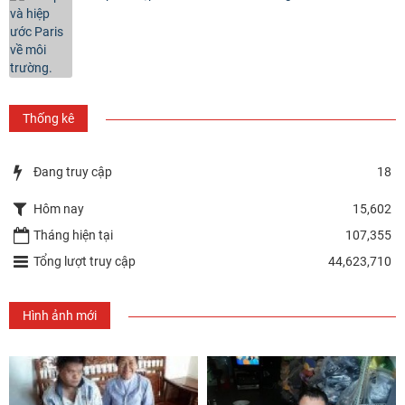
Thống kê
Đang truy cập
18
Hôm nay
15,602
Tháng hiện tại
107,355
Tổng lượt truy cập
44,623,710
Hình ảnh mới