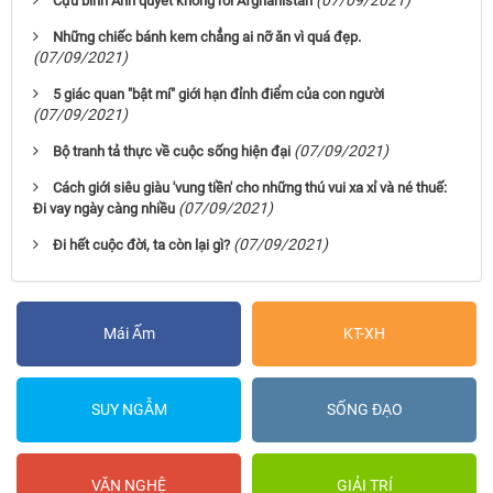
Cựu binh Anh quyết không rời Afghanistan
Những chiếc bánh kem chẳng ai nỡ ăn vì quá đẹp.
(07/09/2021)
5 giác quan "bật mí" giới hạn đỉnh điểm của con người
(07/09/2021)
(07/09/2021)
Bộ tranh tả thực về cuộc sống hiện đại
Cách giới siêu giàu 'vung tiền' cho những thú vui xa xỉ và né thuế:
(07/09/2021)
Đi vay ngày càng nhiều
(07/09/2021)
Đi hết cuộc đời, ta còn lại gì?
Mái Ấm
KT-XH
SUY NGẪM
SỐNG ĐẠO
VĂN NGHỆ
GIẢI TRÍ