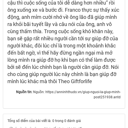
cậu thì cuộc sống của tôi dễ dàng hơn nhiều” rồi
ông xuống xe và bước đi. Franco thực sự thấy xúc
động, anh mỉm cười nhớ về ông lão đã giúp mình
ra khỏi bãi tuyết lầy và câu nói của ông, anh vô
cùng thấm thía. Trong cuộc sống khó khăn này,
bạn sẽ gặp rất nhiều người cần tới sự giúp đỡ của
người khác, đôi lúc chỉ là trong một khoảnh khắc
đến bất ngờ, vì thế hãy đừng ngần ngại mà mở
lòng mình ra giúp đỡ họ khi bạn có thể làm được
bởi sẽ đến lúc chính bạn là người cần giúp đỡ. Nói
cho cùng giúp người lúc này chính là bạn giúp đỡ
mình lúc khác mà thôi Theo Giftforlife
Nguồn tin:
Nguồn: https://anninhthudo.vn/giup-nguoi-la-giup-minh-
post251938.antd
Tổng số điểm của bài viết là: 0 trong 0 đánh giá