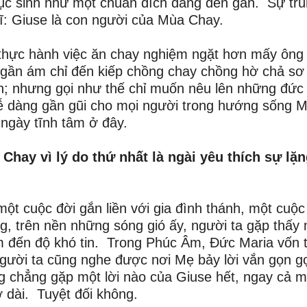
ục sinh như một chuẩn đích đang đến gần. Sự tr
ghĩ: Giuse là con người của Mùa Chay.
thực hành việc ăn chay nghiệm ngặt hơn mấy ông 
a gần ám chỉ đến kiếp chồng chay chồng hờ chả sơ
ồn; nhưng gọi như thế chỉ muốn nêu lên những đức 
 dễ dàng gần gũi cho mọi người trong hướng sống 
ngày tĩnh tâm ở đây.
Chay vì lý do thứ nhất là ngài yêu thích sự lặ
t cuộc đời gắn liền với gia đình thánh, một cuộc
g, trên nền những sóng gió ấy, người ta gặp thấy
m đến độ khó tin. Trong Phúc Âm, Đức Maria vốn 
 người ta cũng nghe được nơi Mẹ bảy lời vắn gọn g
 chẳng gặp một lời nào của Giuse hết, ngay cả mộ
 dài. Tuyệt đối không.