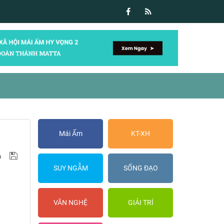
Mái Ấm
KT-XH
SUY NGẪM
SỐNG ĐẠO
VĂN NGHỆ
GIẢI TRÍ