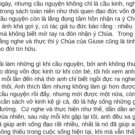
ày, nhưng cầu nguyện không chỉ là cầu kinh, ngh
trong sách toàn niên như thói quen đạo đức vốn 
cầu nguyện còn là lắng đọng tâm hồn nhận ra ý C
nh khá gợi ý, có tác giả tu đức bảo rằng : nhiều
mà không biết mở tay ra đón nhận ý Chúa. Trong 
ắng nghe và thực thi ý Chúa của Giuse cũng là tin
 đời tín hữu.
hải làm những gì khi cầu nguyện, bởi anh không th
 dòng vốn đọc kinh từ khi còn bé, tôi hỏi xem anh
 mỗi lần đến nhà thờ anh chỉ biết ngồi đực ra nghe
 thôi, Anh thích lắm nhưng không làm gì hơn đượ
u cầu nguyện rồi đấy, nhưng mới được một nửa, cò
cần sách vở kinh kệ gì cả, đó là hãy sống những g
đường. Cứ nghe và thực hiện như thế, dần dần a
 nhiên, sau này mỗi khi gặp lại tôi, anh đều xa 
 giúp anh sống đạo rất nhiều, nhất là nó đã giúp 
ng thiếu trong cuộc sống hiện tại, khi mà vẫn thấ