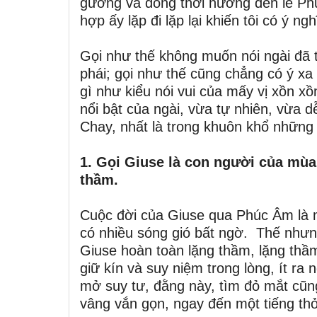
gương và đồng thời hướng đến lễ Ph
hợp ấy lặp đi lặp lại khiến tôi có ý n
Gọi như thế không muốn nói ngài đã 
phái; gọi như thế cũng chẳng có ý x
gì như kiểu nói vui của mấy vị xồn x
nổi bật của ngài, vừa tự nhiên, vừa
Chay, nhất là trong khuôn khổ những 
1. Gọi Giuse là con người của mùa 
thầm.
Cuộc đời của Giuse qua Phúc Âm là mộ
có nhiều sóng gió bất ngờ. Thế nhưn
Giuse hoàn toàn lặng thầm, lặng thầ
giữ kín và suy niệm trong lòng, ít ra
mở suy tư, đằng này, tìm đỏ mắt cũng
vâng vắn gọn, ngay đến một tiếng thở