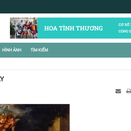
HÌNH ẢNH
TÌM KIẾM
AY