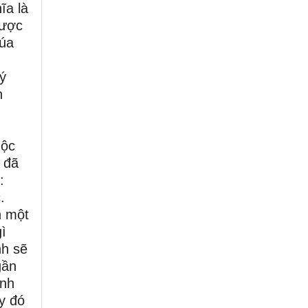
ĩa là
được
húa
ý
h
uộc
 đã
:
c.
n một
ì
nh sẽ
gần
anh
y đó