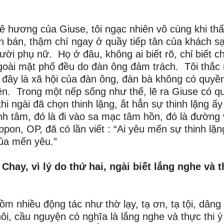
ê hương của Giuse, tôi ngạc nhiên vô cùng khi th
n bán, thậm chí ngay ở quầy tiếp tân của khách s
ười phụ nữ. Họ ở đâu, không ai biết rõ, chỉ biết c
ngoài mặt phố đều do đàn ông đảm trách. Tôi thắc
: đây là xã hội của đàn ông, đàn bà không có quyề
ện. Trong một nếp sống như thế, lẽ ra Giuse có q
i ngài đã chọn thinh lặng, ắt hẳn sự thinh lặng ấy
tĩnh tâm, đó là đi vào sa mạc tâm hồn, đó là đường
pon, OP, đã có lần viết : “Ai yêu mến sự thinh lặn
của mến yêu.”
Chay, vì lý do thứ hai, ngài biết lắng nghe và 
m nhiều động tác như thờ lạy, tạ ơn, tạ tội, dâng 
ôi, cầu nguyện có nghĩa là lắng nghe và thực thi ý