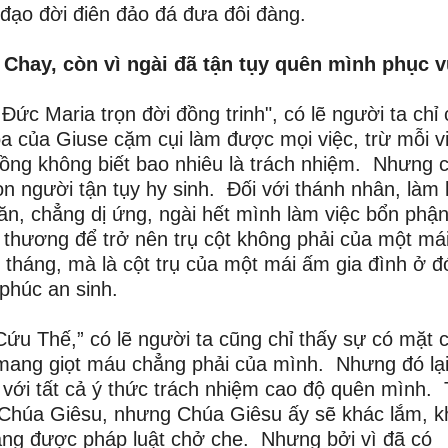
 đạo đời điên đảo đá đưa đôi đàng.
 Chay, còn vì ngài đã tận tụy quên mình phục 
Đức Maria trọn đời đồng trinh", có lẽ người ta chỉ
a của Giuse cặm cụi làm được mọi việc, trừ mỗi v
chồng không biết bao nhiêu là trách nhiệm. Nhưng 
n người tận tụy hy sinh. Đối với thánh nhân, làm 
n, chẳng dị ứng, ngài hết mình làm việc bổn phậ
 thương để trở nên trụ cột không phải của một má
tháng, mà là cột trụ của một mái ấm gia đình ở đ
phúc an sinh.
ứu Thế,” có lẽ người ta cũng chỉ thấy sự có mặt 
 mang giọt máu chẳng phải của mình. Nhưng đó lại
với tất cả ý thức trách nhiệm cao độ quên mình. 
 Chúa Giêsu, nhưng Chúa Giêsu ấy sẽ khác lắm, 
ẳng được pháp luật chở che. Nhưng bởi vì đã có