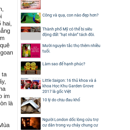
n,
Công và quạ, con nào đẹp hơn?
i
 hai,
Thành phố Mỹ có thể bị siêu
hẳng
động đất “hạt nhân” tách đôi.
im
 quê
Mười nguyên tắc thọ thêm nhiều
tuổi.
ngoan
Làm sao để hạnh phúc?
 ta
Little Saigon: 16 thủ khoa và á
ấy,
khoa Học Khu Garden Grove
cha
2017 là gốc Việt
o im
10 lý do chịu đau khổ
òn là
Người London dốc lòng cứu trợ
 Mùa
cư dân trong vụ cháy chung cư