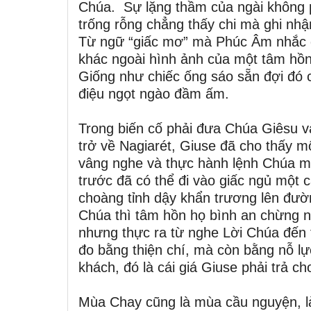
Chúa. Sự lặng thầm của ngài không ph
trống rỗng chẳng thấy chi mà ghi nhậ
Từ ngữ “giấc mơ” mà Phúc Âm nhắc đi 
khác ngoài hình ảnh của một tâm hồn
Giống như chiếc ống sáo sẵn đợi đó c
điệu ngọt ngào đầm ấm.
Trong biến cố phải đưa Chúa Giêsu và
trở về Nagiarét, Giuse đã cho thấy 
vâng nghe và thực hành lệnh Chúa m
trước đã có thể đi vào giấc ngủ một 
choàng tỉnh dậy khẩn trương lên đườ
Chúa thì tâm hồn họ bình an chừng n
nhưng thực ra từ nghe Lời Chúa đến 
đo bằng thiện chí, mà còn bằng nỗ l
khách, đó là cái giá Giuse phải trả ch
Mùa Chay cũng là mùa cầu nguyện, là