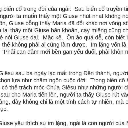
iến cố trong đời của ngài. Sau biến cố truyền ti
người ta muốn thấy một Giuse nhút nhát không nó
n, Giuse bỗng thấy Maria đã đổi khác nơi vòng số
 ta lại thấy một Giuse băn khoăn, cạy miệng cũng c
ẻ nói Giuse dại. Mặc kệ. Ồn ào quá dễ, còn biết 
 thế không phải ai cũng làm được. Im lặng vốn là
“Phải can đảm mới bền gan yếu đuối, phải khôn 
Giêsu sau ba ngày lạc mất trong Đền thánh, người
 chọn lựa như châm ngôn cuộc đời. Trong biến cố 
nh, có thể trách móc Chúa Giêsu như những người 
 sau cho Maria tiến lên, người ta thấy Giuse rút và
àng, đây không chỉ là một tính cách tự nhiên, mà c
hục.
 Giuse yêu thích sự im lặng, ngài là con người của