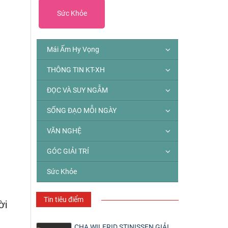
Sức Khỏe
Mái Ấm Hy Vọng
THÔNG TIN KT-XH
ĐỌC VÀ SUY NGẪM
SỐNG ĐẠO MỖI NGÀY
VĂN NGHỆ
GÓC GIẢI TRÍ
Sức Khỏe
Tin tiêu điểm
ời
CHA WILFRID STINISSEN GIẢI