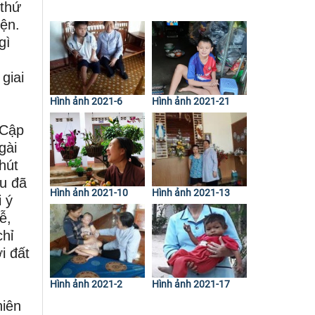
 thứ
yện.
gì
giai
Hình ảnh 2021-6
Hình ảnh 2021-21
 Cập
gài
hút
au đã
Hình ảnh 2021-10
Hình ảnh 2021-13
 ý
ễ,
chỉ
i đất
Hình ảnh 2021-2
Hình ảnh 2021-17
hiên