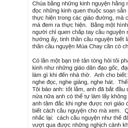
Chúa bằng những kinh nguyện hằng ng
đọc những kinh quen thuộc soạn sẵn 
thực hiện trong các giáo đường, mà 
mà đem ra thực hiện. Bằng một hình ả
người chỉ quen chắp tay cầu nguyện 
hướng ấy, tinh thần cầu nguyện biết l
thần cầu nguyện Mùa Chay cần có cho
Có lần một bạn trẻ tân tòng hỏi tôi p
kinh như những giáo dân đạo gốc, đạo
làm gì khi đến nhà thờ. Anh cho biết:
nghe đọc, nghe giảng, nghe hát. Thế
Tôi bảo anh: tốt lắm, anh đã bắt đầ
nửa nữa anh có thể tự làm lấy không 
anh tâm đắc khi nghe được nơi giáo 
biết cách cầu nguyện cho mà xem. Qủa
nhắc lại: cách cầu nguyện như thế đã
vượt qua được những nghịch cảnh khô