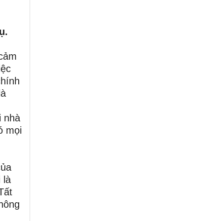
vụ.
 cảm
iệc
chính
là
n
i nhà
ó mọi
của
 là
Tất
không