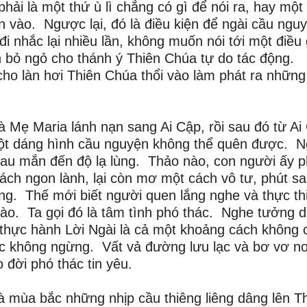
ải là một thứ ù lì chẳng có gì để nói ra, hay một
n vào. Ngược lại, đó là điều kiện để ngài cầu ngu
nhắc lại nhiều lần, không muốn nói tới một điều 
 bỏ ngỏ cho thánh ý Thiên Chúa tự do tác động.
ho làn hơi Thiên Chúa thổi vào làm phát ra những 
 Mẹ Maria lánh nạn sang Ai Cập, rồi sau đó từ Ai
một dáng hình cầu nguyện không thể quên được. N
au mắn đến độ lạ lùng. Thảo nào, con người ấy p
cách ngon lành, lại còn mơ một cách vô tư, phút s
ng. Thế mới biết người quen lắng nghe và thực thi
ào. Ta gọi đó là tâm tình phó thác. Nghe tưởng d
thực hành Lời Ngài là cả một khoảng cách không 
ực không ngừng. Vất vả đường lưu lạc và bơ vơ nơ
o đời phó thác tin yêu.
 mùa bắc những nhịp cầu thiêng liêng dâng lên T