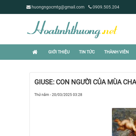
huongngocmtg@gmail.com
0909.505.204
GIỚI THIỆU
TIN TỨC
THÀNH VIÊN
GIUSE: CON NGƯỜI CỦA MÙA CH
Thứ năm - 20/03/2025 03:28