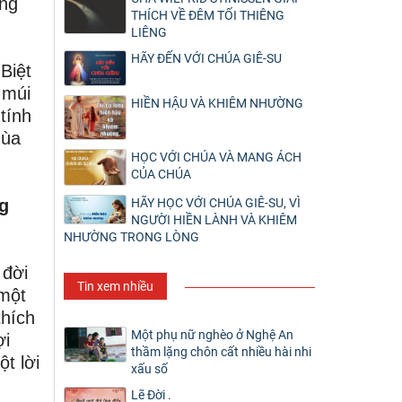
ùng
THÍCH VỀ ĐÊM TỐI THIÊNG
LIÊNG
HÃY ĐẾN VỚI CHÚA GIÊ-SU
Biệt
 múi
HIỀN HẬU VÀ KHIÊM NHƯỜNG
tính
Mùa
HỌC VỚI CHÚA VÀ MANG ÁCH
CỦA CHÚA
HÃY HỌC VỚI CHÚA GIÊ-SU, VÌ
ng
NGƯỜI HIỀN LÀNH VÀ KHIÊM
NHƯỜNG TRONG LÒNG
 đời
Tin xem nhiều
 một
thích
Một phụ nữ nghèo ở Nghệ An
ợi
thầm lặng chôn cất nhiều hài nhi
t lời
xấu số
Lẽ Đời .