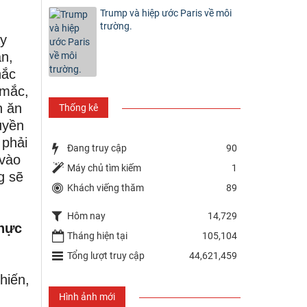
Trump và hiệp ước Paris về môi
trường.
ấy
ạn,
hắc
 mắc,
n ăn
Thống kê
uyền
 phải
Đang truy cập
90
 vào
Máy chủ tìm kiếm
1
g sẽ
Khách viếng thăm
89
Hôm nay
14,729
thực
Tháng hiện tại
105,104
Tổng lượt truy cập
44,621,459
hiến,
Hình ảnh mới