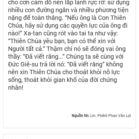
cho cơn cám dỗ nên lấp lánh rực rỡ: sử dụng
nhiều con đường ngắn và nhiều phương tiện
nặng để toàn thắng. “Nếu ông là Con Thiên
Chúa, hãy sử dụng các quyền lực của ông đi
nào!” Xa-tan cũng rót vào tai ta như vậy:
“Thiên Chúa yêu bạn, bạn có thể xin với
Người tất cả.” Thậm chí nó sẽ đóng vai ông
thầy: “Đã viết rằng...” Chúng ta sẽ cùng với
Đức Giê-su trả lời nó: “Đã viết rằng” không
nên xin Thiên Chúa cho thoát khỏi nỗ lực
sống, thoát khỏi gian khổ của đời chứng
nhân!
Nguồn tin:
Lm. Phêrô Phan Văn Lợi