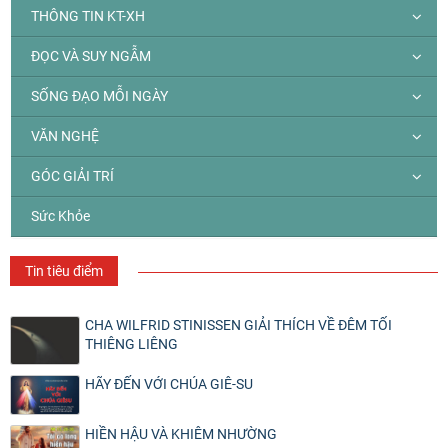
THÔNG TIN KT-XH
ĐỌC VÀ SUY NGẪM
SỐNG ĐẠO MỖI NGÀY
VĂN NGHỆ
GÓC GIẢI TRÍ
Sức Khỏe
Tin tiêu điểm
CHA WILFRID STINISSEN GIẢI THÍCH VỀ ĐÊM TỐI
THIÊNG LIÊNG
HÃY ĐẾN VỚI CHÚA GIÊ-SU
HIỀN HẬU VÀ KHIÊM NHƯỜNG