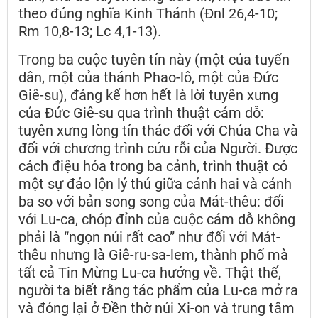
theo đúng nghĩa Kinh Thánh (Đnl 26,4-10;
Rm 10,8-13; Lc 4,1-13).
Trong ba cuộc tuyên tín này (một của tuyển
dân, một của thánh Phao-lô, một của Đức
Giê-su), đáng kể hơn hết là lời tuyên xưng
của Đức Giê-su qua trình thuật cám dỗ:
tuyên xưng lòng tín thác đối với Chúa Cha và
đối với chương trình cứu rỗi của Người. Được
cách điệu hóa trong ba cảnh, trình thuật có
một sự đảo lộn lý thú giữa cảnh hai và cảnh
ba so với bản song song của Mát-thêu: đối
với Lu-ca, chóp đỉnh của cuộc cám dỗ không
phải là “ngọn núi rất cao” như đối với Mát-
thêu nhưng là Giê-ru-sa-lem, thành phố mà
tất cả Tin Mừng Lu-ca hướng về. Thật thế,
người ta biết rằng tác phẩm của Lu-ca mở ra
và đóng lại ở Đền thờ núi Xi-on và trung tâm