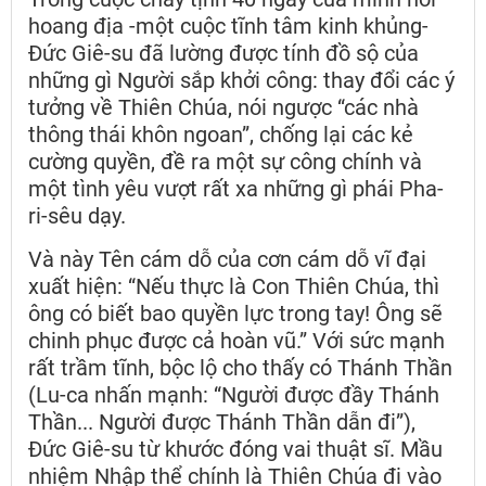
hoang địa -một cuộc tĩnh tâm kinh khủng-
Đức Giê-su đã lường được tính đồ sộ của
những gì Người sắp khởi công: thay đổi các ý
tưởng về Thiên Chúa, nói ngược “các nhà
thông thái khôn ngoan”, chống lại các kẻ
cường quyền, đề ra một sự công chính và
một tình yêu vượt rất xa những gì phái Pha-
ri-sêu dạy.
Và này Tên cám dỗ của cơn cám dỗ vĩ đại
xuất hiện: “Nếu thực là Con Thiên Chúa, thì
ông có biết bao quyền lực trong tay! Ông sẽ
chinh phục được cả hoàn vũ.” Với sức mạnh
rất trầm tĩnh, bộc lộ cho thấy có Thánh Thần
(Lu-ca nhấn mạnh: “Người được đầy Thánh
Thần... Người được Thánh Thần dẫn đi”),
Đức Giê-su từ khước đóng vai thuật sĩ. Mầu
nhiệm Nhập thể chính là Thiên Chúa đi vào