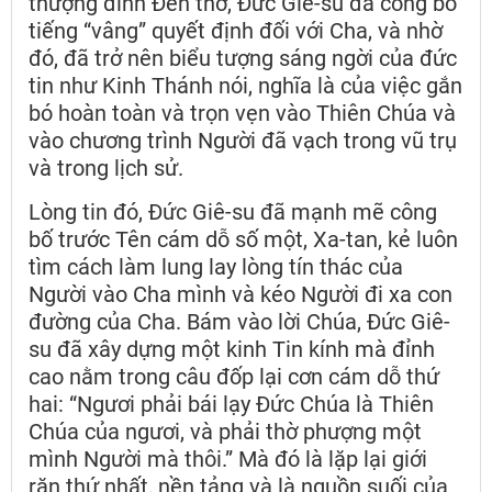
thượng đỉnh Đền thờ, Đức Giê-su đã công bố
tiếng “vâng” quyết định đối với Cha, và nhờ
đó, đã trở nên biểu tượng sáng ngời của đức
tin như Kinh Thánh nói, nghĩa là của việc gắn
bó hoàn toàn và trọn vẹn vào Thiên Chúa và
vào chương trình Người đã vạch trong vũ trụ
và trong lịch sử.
Lòng tin đó, Đức Giê-su đã mạnh mẽ công
bố trước Tên cám dỗ số một, Xa-tan, kẻ luôn
tìm cách làm lung lay lòng tín thác của
Người vào Cha mình và kéo Người đi xa con
đường của Cha. Bám vào lời Chúa, Đức Giê-
su đã xây dựng một kinh Tin kính mà đỉnh
cao nằm trong câu đốp lại cơn cám dỗ thứ
hai: “Ngươi phải bái lạy Đức Chúa là Thiên
Chúa của ngươi, và phải thờ phượng một
mình Người mà thôi.” Mà đó là lặp lại giới
răn thứ nhất, nền tảng và là nguồn suối của