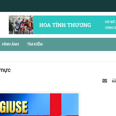
HÌNH ẢNH
TÌM KIẾM
 mực