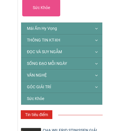
Sức Khỏe
Mái Ấm Hy Vọng
THÔNG TIN KT-XH
ĐỌC VÀ SUY NGẪM
SỐNG ĐẠO MỖI NGÀY
VĂN NGHỆ
GÓC GIẢI TRÍ
Sức Khỏe
Tin tiêu điểm
CHA WILFRID STINISSEN GIẢI