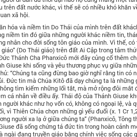
u trên đất nước khác, vì thế sẽ có nhiều khó khăn v
quan xã hội.
ăn hóa và niềm tin Do Thái của mình trên đất khác
ống niềm tin đó giữa những người khác niềm tin, th
g nhân cho đời sống tôn giáo của mình. Vì thế, có 
 giáo” (Do Thái giáo) trên đất Ai Cập trong tâm th
ủa Đức Thánh Cha Phanxicô mới đây củng cố thêm c
ánh Giuse khi sống và yêu thương phục vụ giữa nhữ
hủ: “Chúng ta cũng đừng bao giờ nghĩ rằng tin có 
 ủi. Đức tin mà Chúa Kitô đã dạy chúng ta là những 
không tìm kiếm những lối tắt, mà mở rộng đôi mắt 
iệm cá nhân về điều ấy. Thái độ của Thánh Giuse k
 người khác như họ vốn có, không có ngoại lệ, và 
, vì Thiên Chúa chọn những gì yếu đuối (x. 1 Cr 1,
ơng người xa lạ ở giữa chúng ta” (Phanxicô, Tông t
 Giuse đã sống chứng tá đức tin trong hoàn cảnh m
à ngài đang truyền giáo bằng chính việc sống các gi