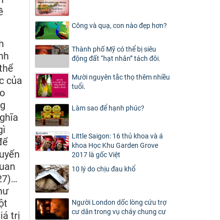
ề
Công và quạ, con nào đẹp hơn?
h
Thành phố Mỹ có thể bị siêu
ánh
động đất “hạt nhân” tách đôi.
thể
Mười nguyên tắc thọ thêm nhiều
ức của
tuổi.
ho
ng
Làm sao để hạnh phúc?
nghĩa
gì
Little Saigon: 16 thủ khoa và á
để
khoa Học Khu Garden Grove
huyến
2017 là gốc Việt
quan
10 lý do chịu đau khổ
27)…
hư
ột
Người London dốc lòng cứu trợ
cư dân trong vụ cháy chung cư
á trị