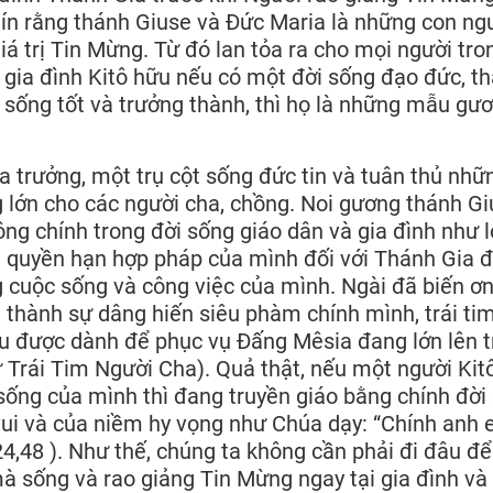
 tín rằng thánh Giuse và Đức Maria là những con ng
á trị Tin Mừng. Từ đó lan tỏa ra cho mọi người tro
gia đình Kitô hữu nếu có một đời sống đạo đức, t
ái sống tốt và trưởng thành, thì họ là những mẫu gư
a trưởng, một trụ cột sống đức tin và tuân thủ nhữ
 lớn cho các người cha, chồng. Noi gương thánh G
g chính trong đời sống giáo dân và gia đình như l
 quyền hạn hợp pháp của mình đối với Thánh Gia 
g cuộc sống và công việc của mình. Ngài đã biến ơn
 thành sự dâng hiến siêu phàm chính mình, trái ti
êu được dành để phục vụ Đấng Mêsia đang lớn lên 
 Trái Tim Người Cha). Quả thật, nếu một người Kit
ống của mình thì đang truyền giáo bằng chính đời
ui và của niềm hy vọng như Chúa dạy: “Chính anh 
4,48 ). Như thế, chúng ta không cần phải đi đâu để
mà sống và rao giảng Tin Mừng ngay tại gia đình và