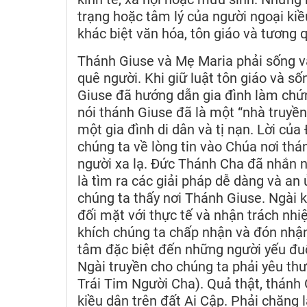
trạng hoặc tâm lý của người ngoại kiề
khác biệt văn hóa, tôn giáo và tương 
Thánh Giuse và Mẹ Maria phải sống v
quê người. Khi giữ luật tôn giáo và s
Giuse đã hướng dẫn gia đình làm chứn
nói thánh Giuse đã là một “nhà truyền
một gia đình di dân và tị nạn. Lời c
chúng ta về lòng tin vào Chúa nơi th
người xa lạ. Đức Thánh Cha đã nhắn n
là tìm ra các giải pháp dễ dàng và an
chúng ta thấy nơi Thánh Giuse. Ngài 
đối mặt với thực tế và nhận trách nh
khích chúng ta chấp nhận và đón nhận
tâm đặc biệt đến những người yếu đuối
Ngài truyền cho chúng ta phải yêu thư
Trái Tim Người Cha). Quả thật, thánh
kiều dân trên đất Ai Cập. Phải chăng l