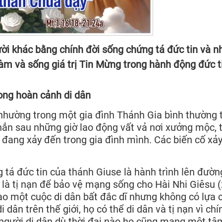
i khác bằng chính đời sống chứng tá đức tin và n
làm và sống giá trị Tin Mừng trong hành động đức t
ong hoàn cảnh di dân
nhường trong một gia đình Thánh Gia bình thường t
ẳn sau những giờ lao động vất vả nơi xưởng mộc, 
 đang xảy đến trong gia đình mình. Các biến cố xả
 tá đức tin của thánh Giuse là hành trình lên đườn
t là tị nạn để bảo vệ mạng sống cho Hài Nhi Giêsu (
o một cuộc di dân bất đắc dĩ nhưng không có lựa 
dân trên thế giới, họ có thể di dân và tị nạn vì chín
 người di dân dù thời đại nào họ cũng mang một tâ