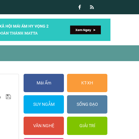
Mái Ấm
KT-XH
SUY NGẪM
SỐNG ĐẠO
VĂN NGHỆ
GIẢI TRÍ