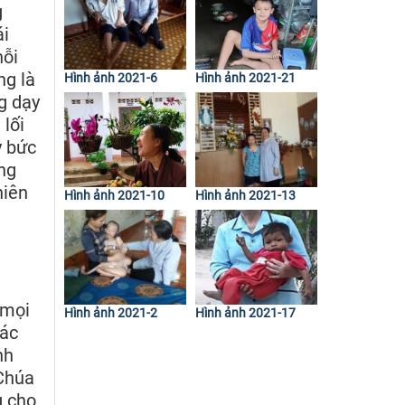
g
ái
nỗi
ng là
Hình ảnh 2021-6
Hình ảnh 2021-21
g dạy
lối
y bức
ong
hiên
Hình ảnh 2021-10
Hình ảnh 2021-13
 mọi
Hình ảnh 2021-2
Hình ảnh 2021-17
xác
nh
 Chúa
g cho