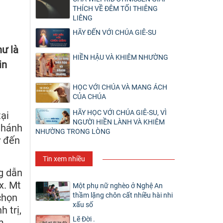
THÍCH VỀ ĐÊM TỐI THIÊNG
LIÊNG
HÃY ĐẾN VỚI CHÚA GIÊ-SU
hư là
HIỀN HẬU VÀ KHIÊM NHƯỜNG
in
HỌC VỚI CHÚA VÀ MANG ÁCH
CỦA CHÚA
HÃY HỌC VỚI CHÚA GIÊ-SU, VÌ
ại
NGƯỜI HIỀN LÀNH VÀ KHIÊM
thánh
NHƯỜNG TRONG LÒNG
y đến
Tin xem nhiều
g dẫn
x. Mt
Một phụ nữ nghèo ở Nghệ An
thầm lặng chôn cất nhiều hài nhi
chọn
xấu số
h trị,
Lẽ Đời .
m