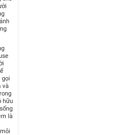
ười
ng
hánh
ơng
ng
iuse
ời
để
 gọi
m và
trong
ô hữu
 sống
em là
 môi