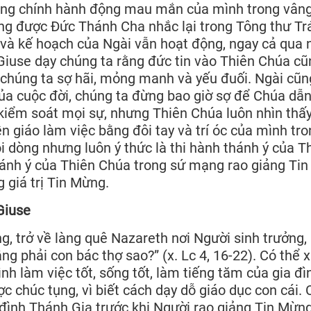
bằng chính hành động mau mắn của mình trong vân
ng được Đức Thánh Cha nhắc lại trong Tông thư Tr
 và kế hoạch của Ngài vẫn hoạt động, ngay cả qua 
 Giuse dạy chúng ta rằng đức tin vào Thiên Chúa cũ
i chúng ta sợ hãi, mỏng manh và yếu đuối. Ngài cũn
ủa cuộc đời, chúng ta đừng bao giờ sợ để Chúa dẫn 
 kiểm soát mọi sự, nhưng Thiên Chúa luôn nhìn thấ
ền giáo làm việc bằng đôi tay và trí óc của mình tr
ội dòng nhưng luôn ý thức là thi hành thánh ý của T
thánh ý của Thiên Chúa trong sứ mạng rao giảng Tin
 giá trị Tin Mừng.
Giuse
g, trở về làng quê Nazareth nơi Người sinh trưởng,
ng phải con bác thợ sao?” (x. Lc 4, 16-22). Có thể 
nh làm việc tốt, sống tốt, làm tiếng tăm của gia đì
ợc chúc tụng, vì biết cách dạy dỗ giáo dục con cái.
 đình Thánh Gia trước khi Người rao giảng Tin Mừn