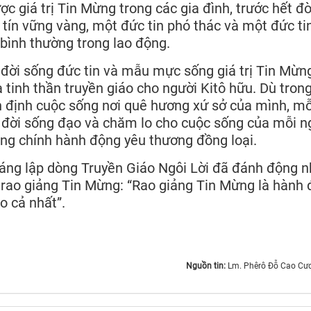
c giá trị Tin Mừng trong các gia đình, trước hết đò
tín vững vàng, một đức tin phó thác và một đức ti
bình thường trong lao động.
đời sống đức tin và mẫu mực sống giá trị Tin Mừn
tinh thần truyền giáo cho người Kitô hữu. Dù tron
n định cuộc sống nơi quê hương xứ sở của mình, mỗ
 đời sống đạo và chăm lo cho cuộc sống của mỗi n
ng chính hành động yêu thương đồng loại.
áng lập dòng Truyền Giáo Ngôi Lời đã đánh động n
 rao giảng Tin Mừng: “Rao giảng Tin Mừng là hành
o cả nhất”.
Nguồn tin:
Lm. Phêrô Đỗ Cao Cư