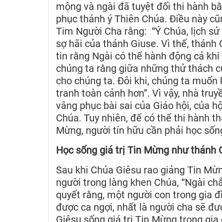
mộng và ngài đã tuyệt đối thi hành 
phục thánh ý Thiên Chúa. Điều này cũ
Tim Người Cha rằng: “Ý Chúa, lịch sử
sợ hãi của thánh Giuse. Vì thế, thánh
tin rằng Ngài có thể hành động cả kh
chúng ta rằng giữa những thử thách c
cho chúng ta. Đôi khi, chúng ta muốn
tranh toàn cảnh hơn”. Vì vậy, nhà truy
vâng phục bài sai của Giáo hội, của h
Chúa. Tuy nhiên, để có thể thi hành 
Mừng, người tín hữu cần phải học sống
Học sống giá trị Tin Mừng như thánh 
Sau khi Chúa Giêsu rao giảng Tin Mừn
người trong làng khen Chúa, “Ngài chẳ
quyết rằng, một người con trong gia đì
được ca ngợi, nhất là người cha sẽ đư
Giêsu sống giá trị Tin Mừng trong gia