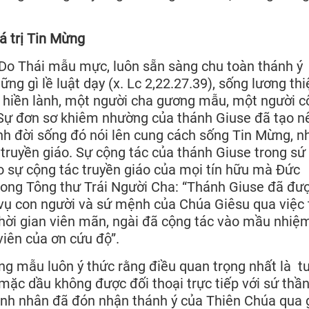
á trị Tin Mừng
Do Thái mẫu mực, luôn sẵn sàng chu toàn thánh ý
g gì lề luật dạy (x. Lc 2,22.27.39), sống lương thi
 hiền lành, một người cha gương mẫu, một người c
 Sự đơn sơ khiêm nhường của thánh Giuse đã tạo n
h đời sống đó nói lên cung cách sống Tin Mừng, n
truyền giáo. Sự cộng tác của thánh Giuse trong sứ
 sự cộng tác truyền giáo của mọi tín hữu mà Đức
rong Tông thư Trái Người Cha: “Thánh Giuse đã đư
 vụ con người và sứ mệnh của Chúa Giêsu qua việc
 thời gian viên mãn, ngài đã cộng tác vào mầu nhiệ
viên của ơn cứu độ”.
ng mẫu luôn ý thức rằng điều quan trọng nhất là t
mặc dầu không được đối thoại trực tiếp với sứ thầ
nh nhân đã đón nhận thánh ý của Thiên Chúa qua 