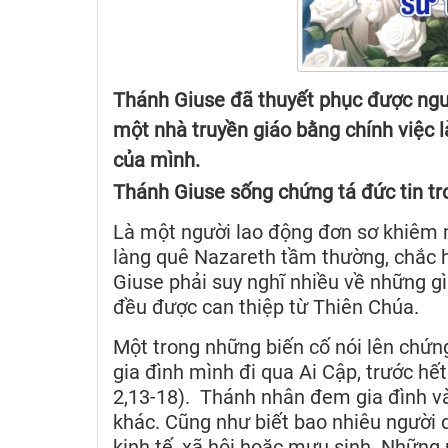
Thánh Giuse đã thuyết phục được ngườ
một nhà truyền giáo bằng chính việc 
của mình.
Thánh Giuse sống chứng tá đức tin tr
Là một người lao động đơn sơ khiêm 
làng quê Nazareth tầm thường, chắc h
Giuse phải suy nghĩ nhiều về những gì
đều được can thiệp từ Thiên Chúa.
Một trong những biến cố nói lên chứng
gia đình mình đi qua Ai Cập, trước hế
2,13-18). Thánh nhân đem gia đình và
khác. Cũng như biết bao nhiêu người di 
kinh tế, xã hội hoặc mưu sinh. Những