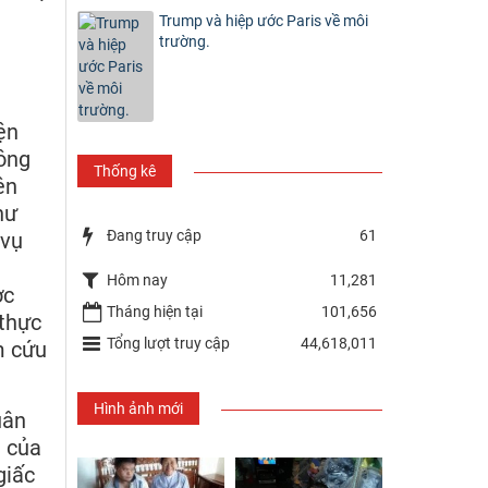
Trump và hiệp ước Paris về môi
trường.
ện
ông
Thống kê
ên
hư
Đang truy cập
61
 vụ
Hôm nay
11,281
ợc
Tháng hiện tại
101,656
 thực
Tổng lượt truy cập
44,618,011
m cứu
Hình ảnh mới
uân
n của
giấc