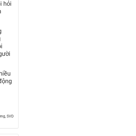
i hỏi
n
g
g
i
gười
hiều
 động
ơng, SVD