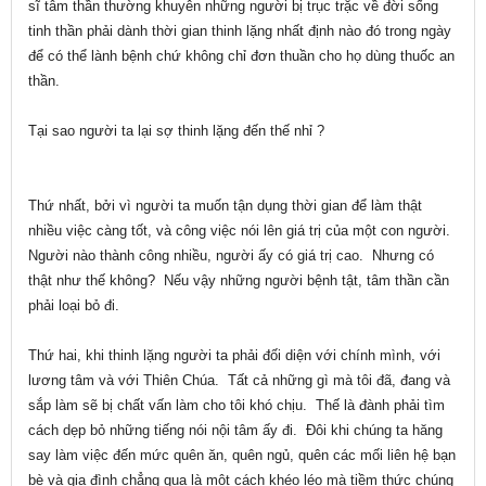
sĩ tâm thần thường khuyên những người bị trục trặc về đời sống
tinh thần phải dành thời gian thinh lặng nhất định nào đó trong ngày
để có thể lành bệnh chứ không chỉ đơn thuần cho họ dùng thuốc an
thần.
Tại sao người ta lại sợ thinh lặng đến thế nhỉ ?
Thứ nhất, bởi vì người ta muốn tận dụng thời gian để làm thật
nhiều việc càng tốt, và công việc nói lên giá trị của một con người.
Người nào thành công nhiều, người ấy có giá trị cao. Nhưng có
thật như thế không? Nếu vậy những người bệnh tật, tâm thần cần
phải loại bỏ đi.
Thứ hai, khi thinh lặng người ta phải đối diện với chính mình, với
lương tâm và với Thiên Chúa. Tất cả những gì mà tôi đã, đang và
sắp làm sẽ bị chất vấn làm cho tôi khó chịu. Thế là đành phải tìm
cách dẹp bỏ những tiếng nói nội tâm ấy đi. Đôi khi chúng ta hăng
say làm việc đến mức quên ăn, quên ngủ, quên các mối liên hệ bạn
bè và gia đình chẳng qua là một cách khéo léo mà tiềm thức chúng