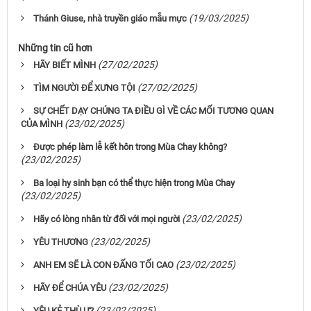
(19/03/2025)
Thánh Giuse, nhà truyền giáo mẫu mực
Những tin cũ hơn
(27/02/2025)
HÃY BIẾT MÌNH
(27/02/2025)
TÌM NGƯỜI ĐỂ XƯNG TỘI
SỰ CHẾT DẠY CHÚNG TA ĐIỀU GÌ VỀ CÁC MỐI TƯƠNG QUAN
(23/02/2025)
CỦA MÌNH
Được phép làm lễ kết hôn trong Mùa Chay không?
(23/02/2025)
Ba loại hy sinh bạn có thể thực hiện trong Mùa Chay
(23/02/2025)
(23/02/2025)
Hãy có lòng nhân từ đối với mọi người
(23/02/2025)
YÊU THƯƠNG
(23/02/2025)
ANH EM SẼ LÀ CON ĐẤNG TỐI CAO
(23/02/2025)
HÃY ĐỂ CHÚA YÊU
(23/02/2025)
YÊU KẺ THÙ Ư?