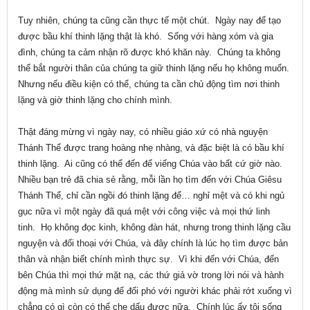
Tuy nhiên, chúng ta cũng cần thực tế một chút. Ngày nay để tạo
được bầu khí thinh lặng thật là khó. Sống với hàng xóm và gia
đình, chúng ta cảm nhận rõ được khó khăn này. Chúng ta không
thể bắt người thân của chúng ta giữ thinh lặng nếu họ không muốn.
Nhưng nếu điều kiện có thể, chúng ta cần chủ động tìm nơi thinh
lặng và giờ thinh lặng cho chính mình.
Thật đáng mừng vì ngày nay, có nhiều giáo xứ có nhà nguyện
Thánh Thể được trang hoàng nhẹ nhàng, và đặc biệt là có bầu khí
thinh lặng. Ai cũng có thể đến để viếng Chúa vào bất cứ giờ nào.
Nhiều bạn trẻ đã chia sẻ rằng, mỗi lần họ tìm đến với Chúa Giêsu
Thánh Thể, chỉ cần ngồi đó thinh lặng để… nghỉ mệt và có khi ngủ
gục nữa vì một ngày đã quá mệt với công việc và mọi thứ linh
tinh. Họ không đọc kinh, không đàn hát, nhưng trong thinh lặng cầu
nguyện và đối thoại với Chúa, và đây chính là lúc họ tìm được bản
thân và nhận biết chính mình thực sự. Vì khi đến với Chúa, đến
bên Chúa thì mọi thứ mặt nạ, các thứ giả vờ trong lời nói và hành
động mà mình sử dụng để đối phó với người khác phải rớt xuống vì
chẳng có gì còn có thể che dấu được nữa. Chính lúc ấy tôi sống