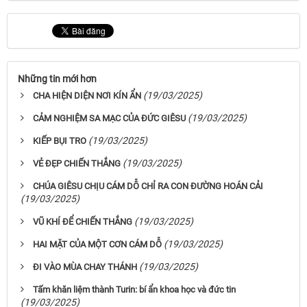
Những tin mới hơn
(19/03/2025)
CHA HIỆN DIỆN NƠI KÍN ẨN
(19/03/2025)
CẢM NGHIỆM SA MẠC CỦA ĐỨC GIÊSU
(19/03/2025)
KIẾP BỤI TRO
(19/03/2025)
VẺ ĐẸP CHIẾN THẮNG
CHÚA GIÊSU CHỊU CÁM DỖ CHỈ RA CON ĐƯỜNG HOÁN CẢI
(19/03/2025)
(19/03/2025)
VŨ KHÍ ĐỂ CHIẾN THẮNG
(19/03/2025)
HAI MẶT CỦA MỘT CƠN CÁM DỖ
(19/03/2025)
ĐI VÀO MÙA CHAY THÁNH
Tấm khăn liệm thành Turin: bí ẩn khoa học và đức tin
(19/03/2025)