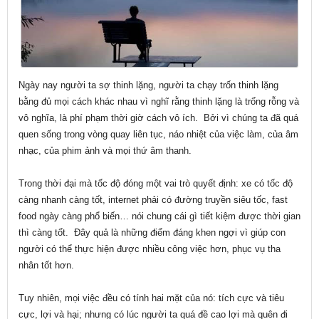
Ngày nay người ta sợ thinh lặng, người ta chạy trốn thinh lặng
bằng đủ mọi cách khác nhau vì nghĩ rằng thinh lặng là trống rỗng và
vô nghĩa, là phí phạm thời giờ cách vô ích. Bởi vì chúng ta đã quá
quen sống trong vòng quay liên tục, náo nhiệt của việc làm, của âm
nhạc, của phim ảnh và mọi thứ âm thanh.
Trong thời đại mà tốc độ đóng một vai trò quyết định: xe có tốc độ
càng nhanh càng tốt, internet phải có đường truyền siêu tốc, fast
food ngày càng phổ biến… nói chung cái gì tiết kiệm được thời gian
thì càng tốt. Đây quả là những điểm đáng khen ngợi vì giúp con
người có thể thực hiện được nhiều công việc hơn, phục vụ tha
nhân tốt hơn.
Tuy nhiên, mọi việc đều có tính hai mặt của nó: tích cực và tiêu
cực, lợi và hại; nhưng có lúc người ta quá đề cao lợi mà quên đi