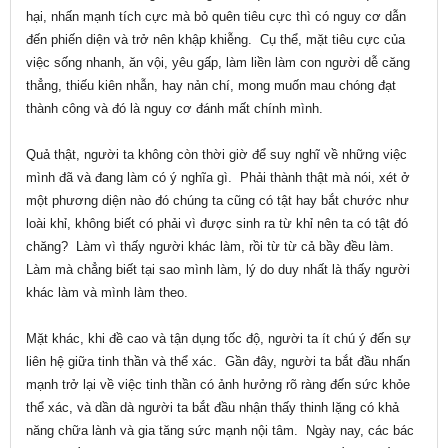
hại, nhấn mạnh tích cực mà bỏ quên tiêu cực thì có nguy cơ dẫn
đến phiến diện và trở nên khập khiễng. Cụ thể, mặt tiêu cực của
việc sống nhanh, ăn vội, yêu gấp, làm liền làm con người dễ căng
thẳng, thiếu kiên nhẫn, hay nản chí, mong muốn mau chóng đạt
thành công và đó là nguy cơ đánh mất chính mình.
Quả thật, người ta không còn thời giờ để suy nghĩ về những việc
mình đã và đang làm có ý nghĩa gì. Phải thành thật mà nói, xét ở
một phương diện nào đó chúng ta cũng có tật hay bắt chước như
loài khỉ, không biết có phải vì được sinh ra từ khỉ nên ta có tật đó
chăng? Làm vì thấy người khác làm, rồi từ từ cả bầy đều làm.
Làm mà chẳng biết tại sao mình làm, lý do duy nhất là thấy người
khác làm và mình làm theo.
Mặt khác, khi đề cao và tận dụng tốc độ, người ta ít chú ý đến sự
liên hệ giữa tinh thần và thể xác. Gần đây, người ta bắt đầu nhấn
mạnh trở lại về việc tinh thần có ảnh hưởng rõ ràng đến sức khỏe
thể xác, và dần dà người ta bắt đầu nhận thấy thinh lặng có khả
năng chữa lành và gia tăng sức mạnh nội tâm. Ngày nay, các bác