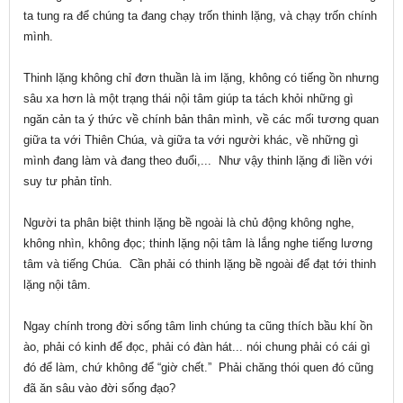
ta tung ra để chúng ta đang chạy trốn thinh lặng, và chạy trốn chính
mình.
Thinh lặng không chỉ đơn thuần là im lặng, không có tiếng ồn nhưng
sâu xa hơn là một trạng thái nội tâm giúp ta tách khỏi những gì
ngăn cản ta ý thức về chính bản thân mình, về các mối tương quan
giữa ta với Thiên Chúa, và giữa ta với người khác, về những gì
mình đang làm và đang theo đuổi,... Như vậy thinh lặng đi liền với
suy tư phản tỉnh.
Người ta phân biệt thinh lặng bề ngoài là chủ động không nghe,
không nhìn, không đọc; thinh lặng nội tâm là lắng nghe tiếng lương
tâm và tiếng Chúa. Cần phải có thinh lặng bề ngoài để đạt tới thinh
lặng nội tâm.
Ngay chính trong đời sống tâm linh chúng ta cũng thích bầu khí ồn
ào, phải có kinh để đọc, phải có đàn hát... nói chung phải có cái gì
đó để làm, chứ không để “giờ chết.” Phải chăng thói quen đó cũng
đã ăn sâu vào đời sống đạo?