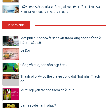
HÃY HỌC VỚI CHÚA GIÊ-SU, VÌ NGƯỜI HIỀN LÀNH VÀ
KHIÊM NHƯỜNG TRONG LÒNG
Tin xem nhiều
Một phụ nữ nghèo ở Nghệ An thầm lặng chôn cất nhiều
hài nhi xấu số
Lẽ Đời .
Công và quạ, con nào đẹp hơn?
Thành phố Mỹ có thể bị siêu động đất “hạt nhân” tách
đôi.
Mười nguyên tắc thọ thêm nhiều tuổi.
Làm sao để hạnh phúc?