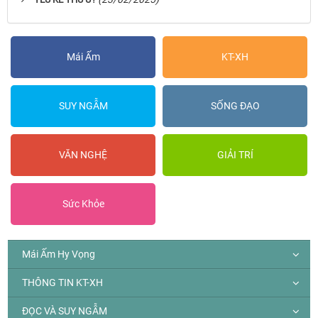
Mái Ấm
KT-XH
SUY NGẪM
SỐNG ĐẠO
VĂN NGHỆ
GIẢI TRÍ
Sức Khỏe
Mái Ấm Hy Vọng
THÔNG TIN KT-XH
ĐỌC VÀ SUY NGẪM