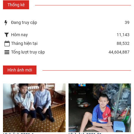
Thống kê
Đang truy cập
39
Hôm nay
11,143
Tháng hiện tại
88,532
Tổng lượt truy cập
44,604,887
Hình ảnh mới