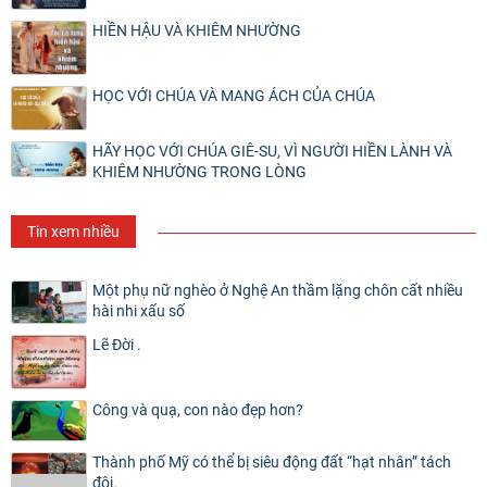
HIỀN HẬU VÀ KHIÊM NHƯỜNG
HỌC VỚI CHÚA VÀ MANG ÁCH CỦA CHÚA
HÃY HỌC VỚI CHÚA GIÊ-SU, VÌ NGƯỜI HIỀN LÀNH VÀ
KHIÊM NHƯỜNG TRONG LÒNG
Tin xem nhiều
Một phụ nữ nghèo ở Nghệ An thầm lặng chôn cất nhiều
hài nhi xấu số
Lẽ Đời .
Công và quạ, con nào đẹp hơn?
Thành phố Mỹ có thể bị siêu động đất “hạt nhân” tách
đôi.