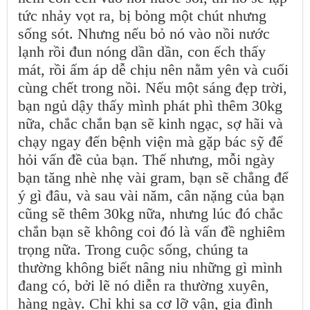
tức nhảy vọt ra, bị bỏng một chút nhưng
sống sót. Nhưng nếu bỏ nó vào nồi nước
lạnh rồi đun nóng dần dần, con ếch thấy
mát, rồi ấm áp dễ chịu nên nằm yên và cuối
cùng chết trong nồi. Nếu một sáng đẹp trời,
bạn ngủ dậy thấy mình phát phì thêm 30kg
nữa, chắc chắn bạn sẽ kinh ngạc, sợ hãi và
chạy ngay đến bệnh viện mà gặp bác sỹ để
hỏi vấn đề của bạn. Thế nhưng, mỗi ngày
bạn tăng nhè nhẹ vài gram, bạn sẽ chẳng để
ý gì đâu, và sau vài năm, cân nặng của bạn
cũng sẽ thêm 30kg nữa, nhưng lúc đó chắc
chắn bạn sẽ không coi đó là vấn đề nghiêm
trọng nữa. Trong cuộc sống, chúng ta
thường không biết nâng niu những gì mình
đang có, bởi lẽ nó diễn ra thường xuyên,
hàng ngày. Chỉ khi sa cơ lỡ vận, gia đình