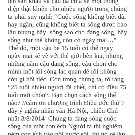
lên sân khấu và cậu đã chia sẻ một thông
điệp thật khiến cho nhiều người trong chúng
ta phải suy nghĩ: “Cuộc sống không biết dài
hay ngắn, cũng không biết ta sống được bao
lâu nhưng hãy sống sao cho đáng sống, hãy
sống như thể không còn có ngày mai…”
Thế đó, một cậu bé 15 tuổi có thể ngay
ngày mai sẽ về với thế giới bên kia, nhưng
những năm cậu đang sống, cậu chọn cho
mình một lối sống lạc quan để rồi không
còn gì hối tiếc. Còn trong chúng ta, rõ ràng
“25 tuổi nhiều người đã chết, chỉ có điều 75
tuổi mới chôn“. Bạn chọn cách sống thế
nào? //cảm ơn chương trình Điều ước thứ 7
đầy ý nghĩa nhân văn Hà Nội, chiều Chủ
nhật 3/8/2014 Chúng ta đang sống cuộc
sống của một con ếch Người ta thí nghiệm
ném con ếch vào nồi nước sôi, thì nó sẽ lập