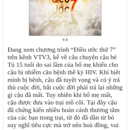
h 4
Đang xem chương trình “Điều ước thứ 7”
trên kênh VTV3, kể về câu chuyện cậu bé
Tú 15 tuổi do sai lầm của bố mẹ khiến cho
cậu bị nhiễm căn bệnh thế kỷ HIV. Khi biết
mình bị bệnh, cậu đã tuyệt vọng và có ý trả
thù cuộc đời, bắt cuộc đời phải trả lại những
gì cậu đã mất. Tuy nhiên khi bố mẹ mất,
cậu được đưa vào trại mồ côi. Tại đây cậu
đã chứng kiến nhiều hoàn cảnh thương tâm
của các bạn trong trại, từ đó đã dần từ bỏ
suy nghĩ tiêu cực mà trở nên hoà đồng, vui