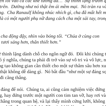
len lỏi vào cả các khe tường đá…
Sự thinh lặng trườn 
 trên.
Dường như nó thật êm ái mềm mại.
Nó tràn ra v
ng.
Cha Ranaulf không nhúc nhích gì, cha đã mất hết m
là có một người phụ nữ đang cách cha một sải tay, tron
 cha động đậy, nhìn vào bóng tối.
“
Chúa ở cùng con
tươi sáng hơn, thân thiết hơn.
”
 thinh lặng dành chỗ cho ngôn ngữ đó.
Đôi khi chúng 
 ý nghĩa, chúng ta phải đi trở vào sự vô tri và vô lực,
lặng tạo không gian cần thiết cho một sự thâm sâu hơn xu
thật không dễ dàng gì.
Nó bắt đầu
“
như một sự đáng s
đi căng thẳng.
 đáng để nói.
Chúng ta, ai cũng cảm nghiệm việc đứng
g, hay đứng trước một người con tim tan vỡ, hay rơi và
thẳng trong quan hệ, và lại thấy mình cứng lưỡi, không