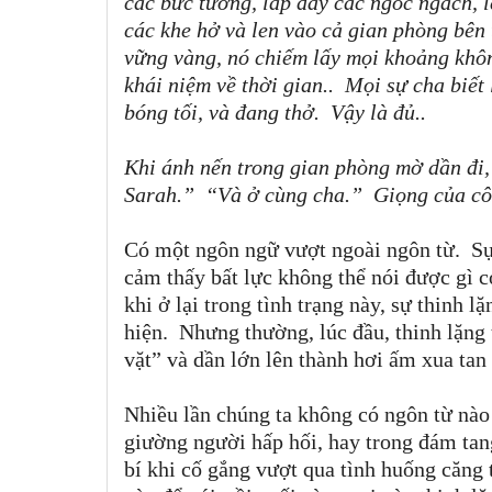
các bức tường, lấp đầy các ngóc ngách, 
các khe hở và len vào cả gian phòng bên
vững vàng, nó chiếm lấy mọi khoảng khô
khái niệm về thời gian..
Mọi sự cha biết 
bóng tối, và đang thở.
Vậy là đủ..
Khi ánh nến trong gian phòng mờ dần đi,
Sarah.
”
“
Và ở cùng cha.
”
Giọng của cô 
Có một ngôn ngữ vượt ngoài ngôn từ.
Sự
cảm thấy bất lực không thể nói được gì có
khi ở lại trong tình trạng này, sự thinh 
hiện.
Nhưng thường, lúc đầu, thinh lặng 
vặt
”
và dần lớn lên thành hơi ấm xua tan 
Nhiều lần chúng ta không có ngôn từ nào
giường người hấp hối, hay trong đám tan
bí khi cố gắng vượt qua tình huống căng 