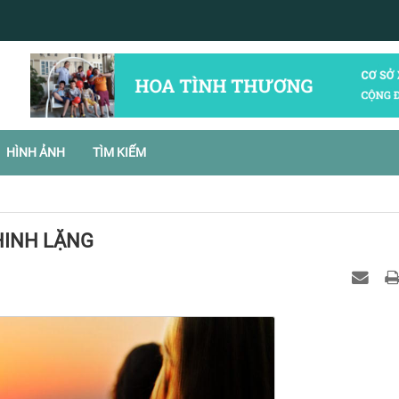
HÌNH ẢNH
TÌM KIẾM
HINH LẶNG