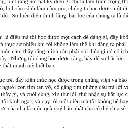
ng, biết rằng nói bất kỳ điều gì chỉ là làm trầm trọng t
đó, bị hoàn cảnh làm câm nín, chúng ta học được một đi
ở đó.
Sự hiện diện thinh lặng, bất lực của chúng
ta là đ
i là điều mà tôi học được một cách dễ dàng gì, đây kh
và thực sự nhiều khi tôi không làm thế khi đáng ra
phải
n luôn cảm thấy rằng mình cần phải nói điều gì đó có íc
 này.
Nhưng tôi đang học được rằng, hãy để sự bất lực
y thật mạnh mẽ biết bao.
mục trẻ, đầy kiến thức học được trong chủng viện và háo
t người con tim tan vỡ, cố gắng tìm những câu trả lời v
hấy gì, và cuối cùng, xin thứ lỗi, thứ nhận sự bất lực c
tôi kinh ngạc, và dạy tôi một điều mà tôi không hề hay
lực của cha là món quà quý báu nhất cha có thể chia sẻ 