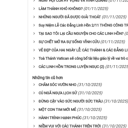
(01/11/20
NGÀY HỘI CỦA HY VỌNG VÀ VINH QUANG
(01/11/2025)
LÀM THÁNH KHÓ KHÔNG?
(01/11/2025)
NHỮNG NGƯỜI ĐÃ ĐƯỢC GIẢI THOÁT
Suy Niệm Lễ Các Đẳng Linh Hồn 2/11 THÔNG CÔNG 
(
TẠI SAO TÔI LẠI CẦU NGUYỆN CHO CÁC LINH HỒN?
(01/11/2025)
SỰ CHẾT MỞ RA SỰ SỐNG VĨNH CỬU
VẺ ĐẸP CỦA HAI NGÀY LỄ: CÁC THÁNH & CÁC ĐẲNG L
Toà Thánh Vatican sẽ công bố tài liệu giáo lý về vai tr
(01/11/2025
CÁC LINH HỒN TRONG LUYỆN NGỤC (2)
Những tin cũ hơn
(31/10/2025)
CHĂM SÓC VƯỜN NHO
(31/10/2025)
CÚ NGÃ NGỰA LỊCH SỬ
(31/10/2025)
ĐỪNG CẬY VÀO SỨC NGƯỜI SỨC TRÂU
(31/10/2025)
MỘT CON TIM MỚI MẺ
(31/10/2025)
HÀNH TRÌNH HẠNH PHÚC
(31/10/2025)
NIỀM VUI VỚI CÁC THÁNH TRÊN TRỜI