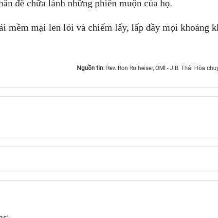
thần để chữa lành những phiền muộn của họ.
 ái mềm mại len lỏi và chiếm lấy, lấp đầy mọi khoảng k
Nguồn tin:
Rev. Ron Rolheiser, OMI - J.B. Thái Hòa chuyển dị