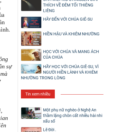
THÍCH VỀ ĐÊM TỐI THIÊNG
h
LIÊNG
ủa
HÃY ĐẾN VỚI CHÚA GIÊ-SU
ần
mình.
HIỀN HẬU VÀ KHIÊM NHƯỜNG
HỌC VỚI CHÚA VÀ MANG ÁCH
CỦA CHÚA
hông
ận sự
HÃY HỌC VỚI CHÚA GIÊ-SU, VÌ
NGƯỜI HIỀN LÀNH VÀ KHIÊM
 mà
NHƯỜNG TRONG LÒNG
ở
Tin xem nhiều
i,
Một phụ nữ nghèo ở Nghệ An
thầm lặng chôn cất nhiều hài nhi
gian
xấu số
lên
Lẽ Đời .