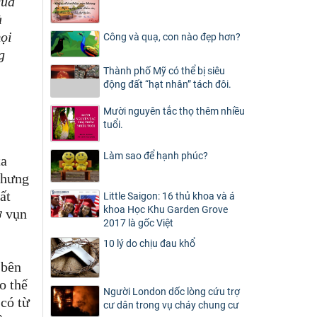
qua
à
ọi
Công và quạ, con nào đẹp hơn?
g
Thành phố Mỹ có thể bị siêu
động đất “hạt nhân” tách đôi.
Mười nguyên tắc thọ thêm nhiều
tuổi.
Làm sao để hạnh phúc?
ta
 nhưng
ất
Little Saigon: 16 thủ khoa và á
khoa Học Khu Garden Grove
ợ vụn
2017 là gốc Việt
10 lý do chịu đau khổ
 bên
o thế
Người London dốc lòng cứu trợ
 có từ
cư dân trong vụ cháy chung cư