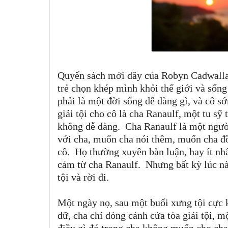
Quyển sách mới đây của Robyn Cadwallan
trẻ chọn khép mình khỏi thế giới và sốn
phải là một đời sống dễ dàng gì, và cô s
giải tội cho cô là cha Ranaulf, một tu sỹ
không dễ dàng.
Cha Ranaulf là một ngườ
với cha, muốn cha nói thêm, muốn cha đồ
cô.
Họ thường xuyên bàn luận, hay ít nh
cảm từ cha Ranaulf.
Nhưng bất kỳ lúc nà
tội và rời đi.
Một ngày nọ, sau một buổi xưng tội cực 
dữ, cha chỉ đóng cánh cửa tòa giải tội, 
điều gì đó trong cha không muốn cho cha