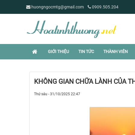
huongngocmtg@gmail.com
0909.505.204
GIỚI THIỆU
TIN TỨC
THÀNH VIÊN
KHÔNG GIAN CHỮA LÀNH CỦA T
Thứ sáu - 31/10/2025 22:47