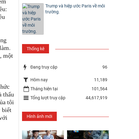
hêm
Trump và hiệp ước Paris về môi
ều:
trường.
iều
ông
 làm.
Thống kê
h, một
Đang truy cập
96
Hôm nay
11,189
 hức
Tháng hiện tại
101,564
à thấu
Tổng lượt truy cập
44,617,919
ủa tôi
 biết
Hình ảnh mới
với