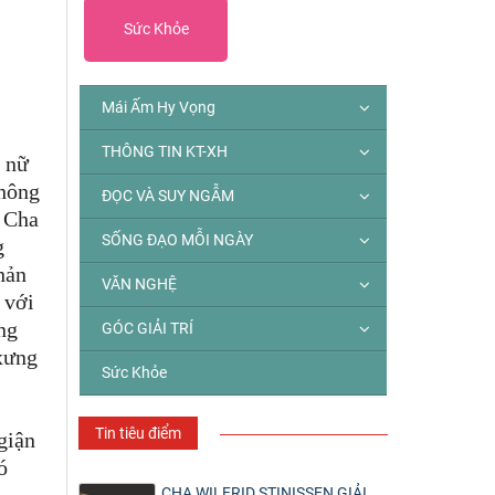
Sức Khỏe
Mái Ấm Hy Vọng
THÔNG TIN KT-XH
 nữ
hông
ĐỌC VÀ SUY NGẪM
Cha
SỐNG ĐẠO MỖI NGÀY
g
nản
VĂN NGHỆ
 với
ng
GÓC GIẢI TRÍ
 xưng
Sức Khỏe
Tin tiêu điểm
giận
ó
,
CHA WILFRID STINISSEN GIẢI