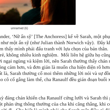
unnamed (6)
der, ‘Nữ ẩn sỹ’ [The Anchoress] kể về Sarah, một phụ
g như một ẩn sỹ (như Julian thành Norwich vậy).
Đây k
ớm thấy mình phải đấu tranh với lựa chọn của bản thân.
 trẻ, không nhiều kinh nghiệm.
Mối liên hệ giữa họ cũn
i ngại ngùng và kiệm lời, nên Sarah thường thấy chán 
ng cảm hơn, và đơn giản là muốn cha hiện diện rõ hơn
ất là, Sarah thường cố moi thêm những lời nói và sự đồ
o cô cố gắng làm thế, cha Ranaulf đều gián đoạn buổi
kỳ đáng chán khiến cha Ranaulf cứng lưỡi và Sarah thì 
một phản ứng thông thường của cha khi căng thẳng, khi c
 rời đi.
Cha biết là mình phải cho Sarah một điều gì đó