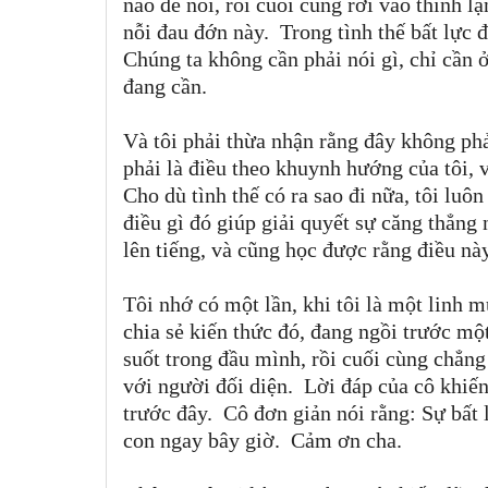
nào để nói, rồi cuối cùng rơi vào thinh lặ
nỗi đau đớn này.
Trong tình thế bất lực 
Chúng ta không cần phải nói gì, chỉ cần 
đang cần.
Và tôi phải thừa nhận rằng đây không phả
phải là điều theo khuynh hướng của tôi, 
Cho dù tình thế có ra sao đi nữa, tôi luô
điều gì đó giúp giải quyết sự căng thẳng
lên
tiếng, và cũng học được rằng điều nà
Tôi nhớ có một lần, khi tôi là một linh 
chia sẻ kiến thức đó, đang ngồi trước mộ
suốt trong đầu mình, rồi cuối cùng chẳng t
với người đối diện.
Lời đáp của cô khiến 
trước đây.
Cô đơn giản nói rằng: Sự bất 
con ngay bây giờ.
Cảm ơn cha.