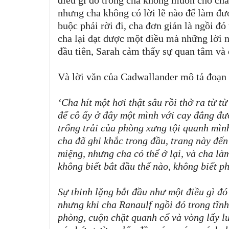
nhưng cha không có lời lẽ nào để làm đư
buộc phải rời đi, cha đơn giản là ngồi đó 
cha lại đạt được một điều mà những lời 
đầu tiên, Sarah cảm thấy sự quan tâm và
Và lời văn của Cadwallander mô tả đoạn 
‘Cha hít một hơi thật sâu rồi thở ra từ t
để cô ấy ở đây một mình với cay đắng đ
trống trải của phòng xưng tội quanh mìn
cha đã ghi khắc trong đầu, trang này đến
miệng, nhưng cha có thể ở lại, và cha là
không biết bắt đầu thế nào, không biết ph
Sự thinh lặng bắt đầu như một điều gì đó 
nhưng khi cha Ranaulf ngồi đó trong tĩnh
phòng, cuộn chặt quanh cổ và vòng lấy lư