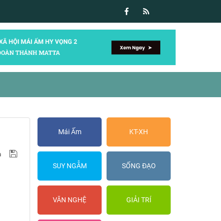
Mái Ấm
KT-XH
SUY NGẪM
SỐNG ĐẠO
VĂN NGHỆ
GIẢI TRÍ