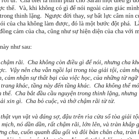
ợc thế.
Và, khi không có gì để nói ngoài cảm giác mìn
trong thinh lặng.
Ngược đời thay, sự bất lực câm nín c
nói của cha không làm được, đó là một bước đột phá.
L
 đồng cảm của cha, cũng như sự hiện diện của cha với 
này như sau:
ừ chậm rãi.
Cha không còn điều gì để nói, nhưng cha k
ược.
Vậy nên cha vẫn ngồi lại trong tòa giải tội, cảm nh
h, cảm nhận sự thất bại của việc học, của những từ ngữ
 trang khác, tầng này đến tầng khác.
Cha không thể m
m thế.
Cha bắt đầu cầu nguyện trong thinh lặng, nhưng
ải xin gì.
Cha bỏ cuộc, và thở chậm rãi từ từ.
thật vụn vặt và đáng sợ, đậu trên rìa cửa sổ tòa giải tộ
 mịch, nó dần dần, rất chậm rãi, lớn lên, và tràn khắp 
ng cha, cuốn quanh đầu gối và đôi bàn chân cha, tràn 