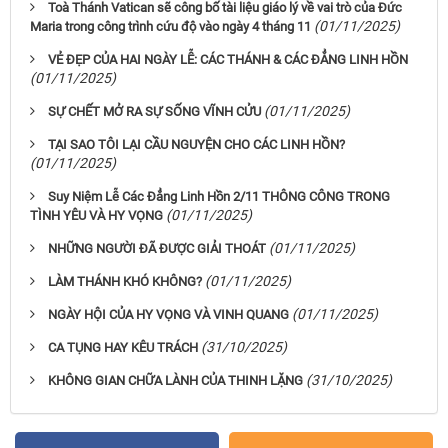
Toà Thánh Vatican sẽ công bố tài liệu giáo lý về vai trò của Đức
(01/11/2025)
Maria trong công trình cứu độ vào ngày 4 tháng 11
VẺ ĐẸP CỦA HAI NGÀY LỄ: CÁC THÁNH & CÁC ĐẲNG LINH HỒN
(01/11/2025)
(01/11/2025)
SỰ CHẾT MỞ RA SỰ SỐNG VĨNH CỬU
TẠI SAO TÔI LẠI CẦU NGUYỆN CHO CÁC LINH HỒN?
(01/11/2025)
Suy Niệm Lễ Các Đẳng Linh Hồn 2/11 THÔNG CÔNG TRONG
(01/11/2025)
TÌNH YÊU VÀ HY VỌNG
(01/11/2025)
NHỮNG NGƯỜI ĐÃ ĐƯỢC GIẢI THOÁT
(01/11/2025)
LÀM THÁNH KHÓ KHÔNG?
(01/11/2025)
NGÀY HỘI CỦA HY VỌNG VÀ VINH QUANG
(31/10/2025)
CA TỤNG HAY KÊU TRÁCH
(31/10/2025)
KHÔNG GIAN CHỮA LÀNH CỦA THINH LẶNG