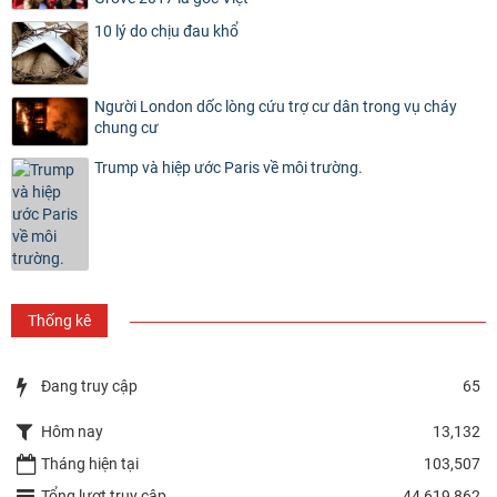
10 lý do chịu đau khổ
Người London dốc lòng cứu trợ cư dân trong vụ cháy
chung cư
Trump và hiệp ước Paris về môi trường.
Thống kê
Đang truy cập
65
Hôm nay
13,132
Tháng hiện tại
103,507
Tổng lượt truy cập
44,619,862