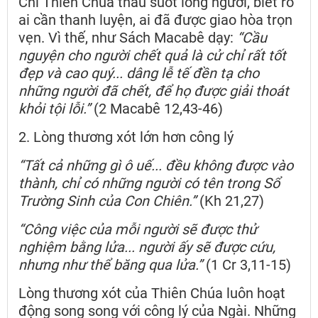
Chỉ Thiên Chúa thấu suốt lòng người, biết rõ
ai cần thanh luyện, ai đã được giao hòa trọn
vẹn. Vì thế, như Sách Macabê dạy:
“Cầu
nguyện cho người chết quả là cử chỉ rất tốt
đẹp và cao quý... dâng lễ tế đền tạ cho
những người đã chết, để họ được giải thoát
khỏi tội lỗi.”
(2 Macabê 12,43-46)
2. Lòng thương xót lớn hơn công lý
“Tất cả những gì ô uế... đều không được vào
thành, chỉ có những người có tên trong Sổ
Trường Sinh của Con Chiên.”
(Kh 21,27)
“Công việc của mỗi người sẽ được thử
nghiệm bằng lửa... người ấy sẽ được cứu,
nhưng như thể băng qua lửa.”
(1 Cr 3,11-15)
Lòng thương xót của Thiên Chúa luôn hoạt
động song song với công lý của Ngài. Những