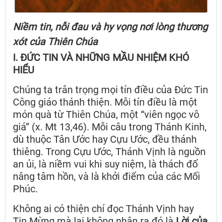
Niềm tin, nỗi đau và hy vọng nơi lòng thương
xót của Thiên Chúa
I. ĐỨC TIN VÀ NHỮNG MẦU NHIỆM KHÓ
HIỂU
Chúng ta trân trọng mọi tín điều của Đức Tin
Công giáo thánh thiện. Mỗi tín điều là một
món quà từ Thiên Chúa, một “viên ngọc vô
giá” (x. Mt 13,46). Mỗi câu trong Thánh Kinh,
dù thuộc Tân Ước hay Cựu Ước, đều thánh
thiêng. Trong Cựu Ước, Thánh Vịnh là nguồn
an ủi, là niềm vui khi suy niệm, là thách đố
nâng tâm hồn, và là khởi điểm của các Mối
Phúc.
Không ai có thiện chí đọc Thánh Vịnh hay
Tin Mừng mà lại không nhận ra đó là
Lời của