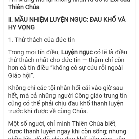
Thiên Chúa
.
II. MẦU NHIỆM LUYỆN NGỤC: ĐAU KHỔ VÀ
HY VỌNG
1. Thử thách của đức tin
Trong mọi tín điều,
Luyện ngục
có lẽ là điều
thử thách nhất cho đức tin — thậm chí còn
hơn cả tín điều “không có sự cứu rỗi ngoài
Giáo hội”.
Không chỉ các tội nhân hối cải vào giờ sau
hết, mà cả những người Công giáo trung tín
cũng có thể phải chịu đau khổ thanh luyện
trước khi được về cùng Chúa.
Một số người, chỉ mình Thiên Chúa biết,
được thanh luyện ngay khi còn sống; nhưng
phần lớn, dù đã chịu đau khổ trần gian, vẫn