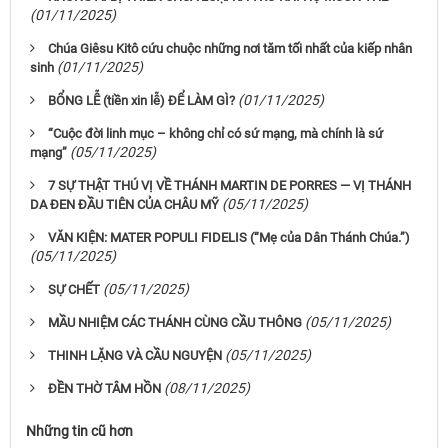
(01/11/2025)
Chúa Giêsu Kitô cứu chuộc những nơi tăm tối nhất của kiếp nhân
(01/11/2025)
sinh
(01/11/2025)
BỔNG LỄ (tiền xin lễ) ĐỂ LÀM GÌ?
“Cuộc đời linh mục – không chỉ có sứ mạng, mà chính là sứ
(05/11/2025)
mạng”
7 SỰ THẬT THÚ VỊ VỀ THÁNH MARTIN DE PORRES — VỊ THÁNH
(05/11/2025)
DA ĐEN ĐẦU TIÊN CỦA CHÂU MỸ
VĂN KIỆN: MATER POPULI FIDELIS (“Mẹ của Dân Thánh Chúa.”)
(05/11/2025)
(05/11/2025)
SỰ CHẾT
(05/11/2025)
MẦU NHIỆM CÁC THÁNH CÙNG CẦU THÔNG
(05/11/2025)
THINH LẶNG VÀ CẦU NGUYỆN
(08/11/2025)
ĐỀN THỜ TÂM HỒN
Những tin cũ hơn