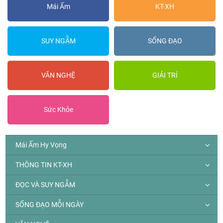
Mái Ấm
KT-XH
SUY NGẪM
SỐNG ĐẠO
VĂN NGHỆ
GIẢI TRÍ
Sức Khỏe
Mái Ấm Hy Vọng
THÔNG TIN KT-XH
ĐỌC VÀ SUY NGẪM
SỐNG ĐẠO MỖI NGÀY