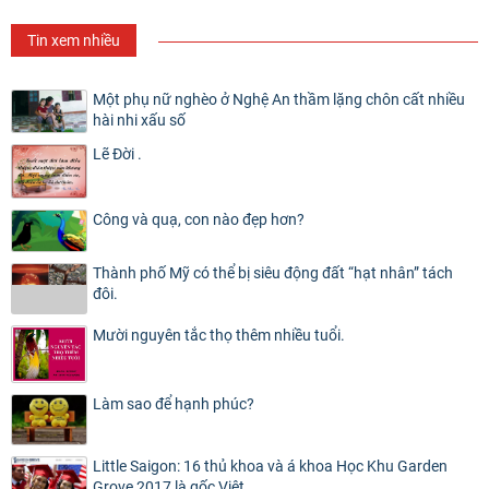
Tin xem nhiều
Một phụ nữ nghèo ở Nghệ An thầm lặng chôn cất nhiều
hài nhi xấu số
Lẽ Đời .
Công và quạ, con nào đẹp hơn?
Thành phố Mỹ có thể bị siêu động đất “hạt nhân” tách
đôi.
Mười nguyên tắc thọ thêm nhiều tuổi.
Làm sao để hạnh phúc?
Little Saigon: 16 thủ khoa và á khoa Học Khu Garden
Grove 2017 là gốc Việt