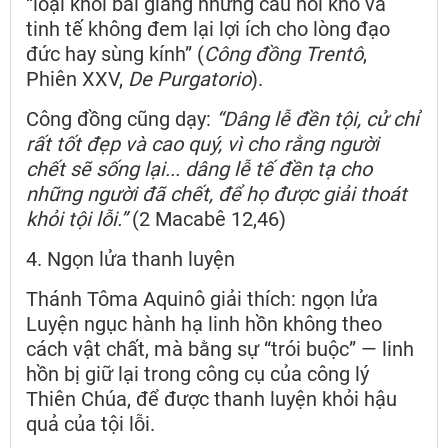
“loại khỏi bài giảng những câu hỏi khó và
tinh tế không đem lại lợi ích cho lòng đạo
đức hay sùng kính” (
Công đồng Trentô
,
Phiên XXV,
De Purgatorio
).
Công đồng cũng dạy:
“Dâng lễ đền tội, cử chỉ
rất tốt đẹp và cao quý, vì cho rằng người
chết sẽ sống lại... dâng lễ tế đền tạ cho
những người đã chết, để họ được giải thoát
khỏi tội lỗi.”
(2 Macabê 12,46)
4. Ngọn lửa thanh luyện
Thánh Tôma Aquinô giải thích: ngọn lửa
Luyện ngục hành hạ linh hồn không theo
cách vật chất, mà bằng sự “trói buộc” — linh
hồn bị giữ lại trong công cụ của công lý
Thiên Chúa, để được thanh luyện khỏi hậu
quả của tội lỗi.