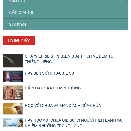
VĂN NGHỆ
GÓC GIẢI TRÍ
Sức Khỏe
Tin tiêu điểm
CHA WILFRID STINISSEN GIẢI THÍCH VỀ ĐÊM TỐI
THIÊNG LIÊNG
HÃY ĐẾN VỚI CHÚA GIÊ-SU
HIỀN HẬU VÀ KHIÊM NHƯỜNG
HỌC VỚI CHÚA VÀ MANG ÁCH CỦA CHÚA
HÃY HỌC VỚI CHÚA GIÊ-SU, VÌ NGƯỜI HIỀN LÀNH VÀ
KHIÊM NHƯỜNG TRONG LÒNG