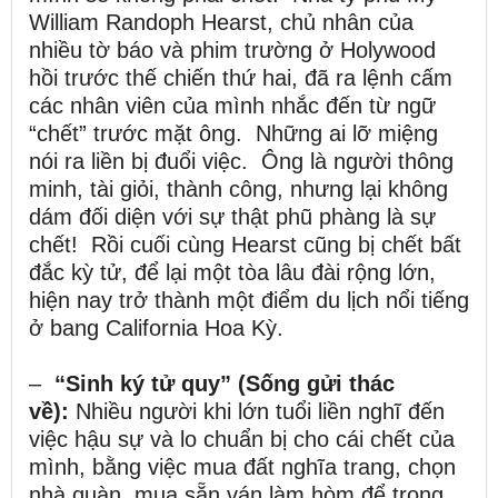
William Randoph Hearst, chủ nhân của
nhiều tờ báo và phim trường ở Holywood
hồi trước thế chiến thứ hai, đã ra lệnh cấm
các nhân viên của mình nhắc đến từ ngữ
“chết” trước mặt ông. Những ai lỡ miệng
nói ra liền bị đuổi việc. Ông là người thông
minh, tài giỏi, thành công, nhưng lại không
dám đối diện với sự thật phũ phàng là sự
chết! Rồi cuối cùng Hearst cũng bị chết bất
đắc kỳ tử, để lại một tòa lâu đài rộng lớn,
hiện nay trở thành một điểm du lịch nổi tiếng
ở bang California Hoa Kỳ.
–
“Sinh ký tử quy” (Sống gửi thác
về):
Nhiều người khi lớn tuổi liền nghĩ đến
việc hậu sự và lo chuẩn bị cho cái chết của
mình, bằng việc mua đất nghĩa trang, chọn
nhà quàn, mua sẵn ván làm hòm để trong