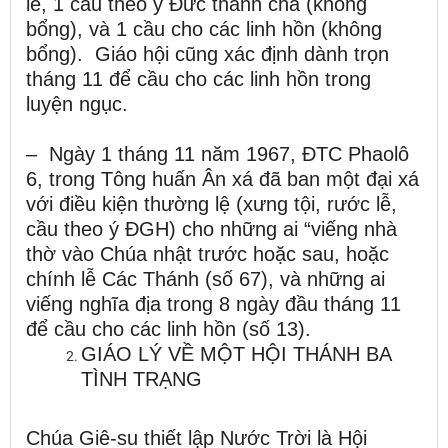
lễ, 1 cầu theo ý Đức thánh cha (không
bổng), và 1 cầu cho các linh hồn (không
bổng). Giáo hội cũng xác định dành trọn
tháng 11 để cầu cho các linh hồn trong
luyện ngục.
– Ngày 1 tháng 11 năm 1967, ĐTC Phaolô
6, trong Tông huấn Ân xá đã ban một đại xá
với điều kiện thường lệ (xưng tội, rước lễ,
cầu theo ý ĐGH) cho những ai “viếng nhà
thờ vào Chúa nhật trước hoặc sau, hoặc
chính lễ Các Thánh (số 67), và những ai
viếng nghĩa địa trong 8 ngày đầu tháng 11
để cầu cho các linh hồn (số 13).
GIÁO LÝ VỀ MỘT HỘI THÁNH BA
TÌNH TRẠNG
Chúa Giê-su thiết lập Nước Trời là Hội