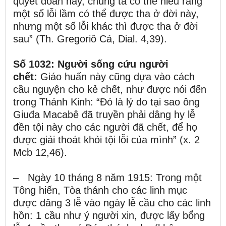
quyết đoán này, chúng ta có thể hiểu rằng
một số lỗi lầm có thể được tha ở đời này,
nhưng một số lỗi khác thì được tha ở đời
sau” (Th. Gregoriô Cả, Dial. 4,39).
Số 1032: Người sống cứu người
chết:
Giáo huấn này cũng dựa vào cách
cầu nguyện cho kẻ chết, như được nói đến
trong Thánh Kinh: “Đó là lý do tại sao ông
Giuđa Macabê đã truyền phải dâng hy lễ
đền tội này cho các người đã chết, để họ
được giải thoát khỏi tội lỗi của mình” (x. 2
Mcb 12,46).
– Ngày 10 tháng 8 năm 1915: Trong một
Tông hiến, Tòa thánh cho các linh mục
được dâng 3 lễ vào ngày lễ cầu cho các linh
hồn: 1 cầu như ý người xin, được lấy bổng