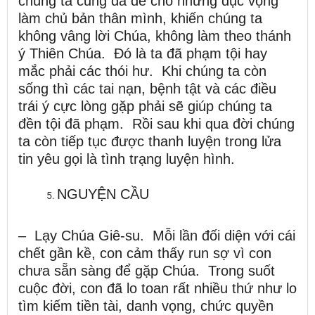
chúng ta cũng đã để cho những dục vọng
làm chủ bản thân mình, khiến chúng ta
không vâng lời Chúa, không làm theo thánh
ý Thiên Chúa. Đó là ta đã phạm tội hay
mắc phải các thói hư. Khi chúng ta còn
sống thì các tai nạn, bệnh tật và các điều
trái ý cực lòng gặp phải sẽ giúp chúng ta
đền tội đã phạm. Rồi sau khi qua đời chúng
ta còn tiếp tục được thanh luyện trong lửa
tin yêu gọi là tình trạng luyện hình.
NGUYỆN CẦU
– Lạy Chúa Giê-su. Mỗi lần đối diện với cái
chết gần kề, con cảm thấy run sợ vì con
chưa sẵn sàng để gặp Chúa. Trong suốt
cuộc đời, con đã lo toan rất nhiều thứ như lo
tìm kiếm tiền tài, danh vọng, chức quyền