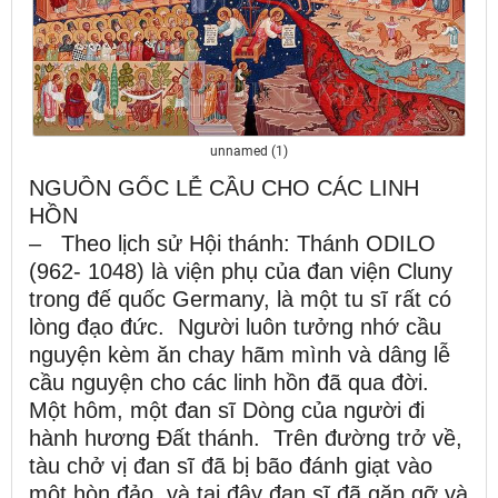
unnamed (1)
NGUỒN GỐC LỄ CẦU CHO CÁC LINH
HỒN
– Theo lịch sử Hội thánh: Thánh ODILO
(962- 1048) là viện phụ của đan viện Cluny
trong đế quốc Germany, là một tu sĩ rất có
lòng đạo đức. Người luôn tưởng nhớ cầu
nguyện kèm ăn chay hãm mình và dâng lễ
cầu nguyện cho các linh hồn đã qua đời.
Một hôm, một đan sĩ Dòng của người đi
hành hương Đất thánh. Trên đường trở về,
tàu chở vị đan sĩ đã bị bão đánh giạt vào
một hòn đảo, và tại đây đan sĩ đã gặp gỡ và