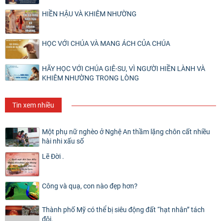
HIỀN HẬU VÀ KHIÊM NHƯỜNG
HỌC VỚI CHÚA VÀ MANG ÁCH CỦA CHÚA
HÃY HỌC VỚI CHÚA GIÊ-SU, VÌ NGƯỜI HIỀN LÀNH VÀ
KHIÊM NHƯỜNG TRONG LÒNG
Tin xem nhiều
Một phụ nữ nghèo ở Nghệ An thầm lặng chôn cất nhiều
hài nhi xấu số
Lẽ Đời .
Công và quạ, con nào đẹp hơn?
Thành phố Mỹ có thể bị siêu động đất “hạt nhân” tách
đôi.