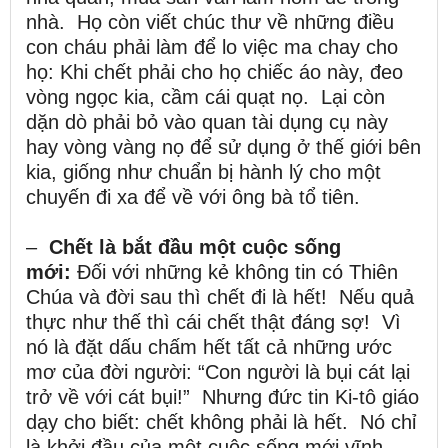
nhà. Họ còn viết chúc thư về những điều
con cháu phải làm để lo việc ma chay cho
họ: Khi chết phải cho họ chiếc áo này, đeo
vòng ngọc kia, cầm cái quạt nọ. Lại còn
dặn dò phải bỏ vào quan tài dụng cụ này
hay vòng vàng nọ để sử dụng ở thế giới bên
kia, giống như chuẩn bị hành lý cho một
chuyến đi xa để về với ông bà tổ tiên.
–
Chết là bắt đầu một cuộc sống
mới:
Đối với những kẻ không tin có Thiên
Chúa và đời sau thì chết đi là hết! Nếu quả
thực như thế thì cái chết thật đáng sợ! Vì
nó là đặt dấu chấm hết tất cả những ước
mơ của đời người: “Con người là bụi cát lại
trở về với cát bụi!” Nhưng đức tin Ki-tô giáo
dạy cho biết: chết không phải là hết. Nó chỉ
là khởi đầu của một cuộc sống mới vĩnh