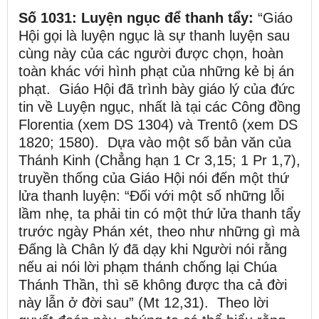
Số 1031: Luyện ngục để thanh tẩy:
“Giáo
Hội gọi là luyện ngục là sự thanh luyện sau
cùng này của các người được chọn, hoàn
toàn khác với hình phạt của những kẻ bị án
phạt. Giáo Hội đã trình bày giáo lý của đức
tin về Luyện ngục, nhất là tại các Công đồng
Florentia (xem DS 1304) và Trentô (xem DS
1820; 1580). Dựa vào một số bản văn của
Thánh Kinh (Chẳng hạn 1 Cr 3,15; 1 Pr 1,7),
truyền thống của Giáo Hội nói đến một thứ
lửa thanh luyện: “Đối với một số những lỗi
lầm nhẹ, ta phải tin có một thứ lửa thanh tẩy
trước ngày Phán xét, theo như những gì mà
Đấng là Chân lý đã dạy khi Người nói rằng
nếu ai nói lời phạm thánh chống lại Chúa
Thánh Thần, thì sẽ không được tha cả đời
này lẫn ở đời sau” (Mt 12,31). Theo lời