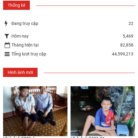
Thống kê
Đang truy cập
22
Hôm nay
5,469
Tháng hiện tại
82,858
Tổng lượt truy cập
44,599,213
Hình ảnh mới