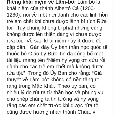
Riêng khái niệm về Lâm-bô:
Lâm bô là
khái niệm của thánh Albertô Cả (1200-
1280), nói về một nơi dành cho các linh hồn
trẻ em chết khi chưa được lãnh bí tích Rửa
tội. Tuy chúng không bị phạt nhưng cũng
không được lên thiên đàng vì chưa được
rửa tội. Về sau khái niệm này ít được đề
cập đến. Gần đây Ủy ban thần học quốc tế
thuộc bộ Giáo Lý Đức Tin đã công bố một
tài liệu mang tên “Niềm hy vọng ơn cứu rỗi
dành cho các trẻ em chết mà không được
rửa tội.” Trong đó Ủy Ban cho rằng: “Giả
thuyết về Lâm-bô” không có nền tảng rõ
ràng trong Mặc Khải. Theo ủy ban, có
nhiều lý do rút ra từ thần học và phụng vụ
cho phép chúng ta tin tưởng và hy vọng
rằng các em chết trước khi được rửa tội
cũng được hưởng nhan thánh Chúa, vì