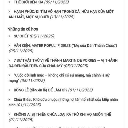
(09/11/2025)
THẾ GIỚI BÊN KIA
HẠNH PHÚC: ĐI TÌM VÔ HẠN TRONG CÁI HỮU HẠN CỦA MỘT
(13/11/2025)
ÁNH MẮT, MỘT NỤ CƯỜI
Những tin cũ hơn
(05/11/2025)
SỰ CHẾT
VĂN KIỆN: MATER POPULI FIDELIS (“Mẹ của Dân Thánh Chúa.”)
(05/11/2025)
7 SỰ THẬT THÚ VỊ VỀ THÁNH MARTIN DE PORRES — VỊ THÁNH
(05/11/2025)
DA ĐEN ĐẦU TIÊN CỦA CHÂU MỸ
“Cuộc đời linh mục – không chỉ có sứ mạng, mà chính là sứ
(05/11/2025)
mạng”
(01/11/2025)
BỔNG LỄ (tiền xin lễ) ĐỂ LÀM GÌ?
Chúa Giêsu Kitô cứu chuộc những nơi tăm tối nhất của kiếp nhân
(01/11/2025)
sinh
KHÔNG AI BỊ THIÊN CHÚA LOẠI RA TRỪ KHI HỌ MUỐN THẾ
(01/11/2025)