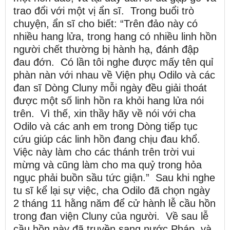
trao đổi với một vị ẩn sĩ. Trong buổi trò
chuyện, ẩn sĩ cho biết: “Trên đảo này có
nhiều hang lửa, trong hang có nhiều linh hồn
người chết thường bị hành hạ, đánh đập
đau đớn. Có lần tôi nghe được mấy tên quỉ
phàn nàn với nhau về Viện phụ Odilo và các
đan sĩ Dòng Cluny mỗi ngày đều giải thoát
được một số linh hồn ra khỏi hang lửa nói
trên. Vì thế, xin thầy hãy về nói với cha
Odilo và các anh em trong Dòng tiếp tục
cứu giúp các linh hồn đang chịu đau khổ.
Việc này làm cho các thánh trên trời vui
mừng và cũng làm cho ma quỷ trong hỏa
ngục phải buồn sầu tức giận.” Sau khi nghe
tu sĩ kể lại sự việc, cha Odilo đã chọn ngày
2 tháng 11 hằng năm để cử hành lễ cầu hồn
trong đan viện Cluny của người. Về sau lễ
cầu hồn này đã truyền sang nước Pháp, và