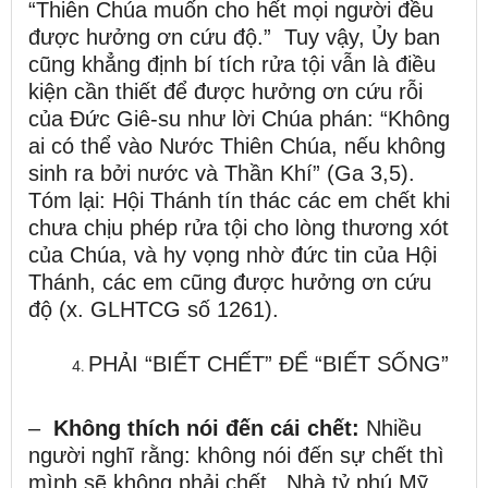
“Thiên Chúa muốn cho hết mọi người đều
được hưởng ơn cứu độ.” Tuy vậy, Ủy ban
cũng khẳng định bí tích rửa tội vẫn là điều
kiện cần thiết để được hưởng ơn cứu rỗi
của Đức Giê-su như lời Chúa phán: “Không
ai có thể vào Nước Thiên Chúa, nếu không
sinh ra bởi nước và Thần Khí” (Ga 3,5).
Tóm lại: Hội Thánh tín thác các em chết khi
chưa chịu phép rửa tội cho lòng thương xót
của Chúa, và hy vọng nhờ đức tin của Hội
Thánh, các em cũng được hưởng ơn cứu
độ (x. GLHTCG số 1261).
PHẢI “BIẾT CHẾT” ĐỂ “BIẾT SỐNG”
–
Không thích nói đến cái chết:
Nhiều
người nghĩ rằng: không nói đến sự chết thì
mình sẽ không phải chết. Nhà tỷ phú Mỹ