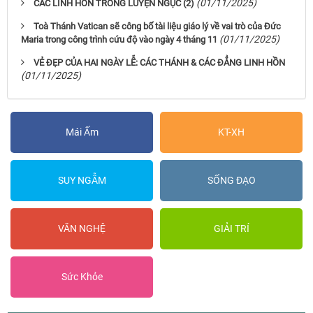
(01/11/2025)
CÁC LINH HỒN TRONG LUYỆN NGỤC (2)
Toà Thánh Vatican sẽ công bố tài liệu giáo lý về vai trò của Đức
(01/11/2025)
Maria trong công trình cứu độ vào ngày 4 tháng 11
VẺ ĐẸP CỦA HAI NGÀY LỄ: CÁC THÁNH & CÁC ĐẲNG LINH HỒN
(01/11/2025)
Mái Ấm
KT-XH
SUY NGẪM
SỐNG ĐẠO
VĂN NGHỆ
GIẢI TRÍ
Sức Khỏe