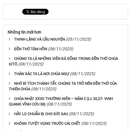
Những tin mới hơn
(05/11/2025)
THINH LẶNG VÀ CẦU NGUYỆN
(08/11/2025)
ĐỀN THỜ TÂM HỒN
CHÚNG TA LÀ NHỮNG VIÊN ĐÁ SỐNG TRONG ĐỀN THỜ CHÚA
(08/11/2025)
KITÔ
(08/11/2025)
THÂN XÁC TA LÀ NƠI CHÚA NGỰ
NHỜ BÍ TÍCH THÁNH TẨY, CHÚNG TA TRỞ NÊN ĐỀN THỜ CỦA
(08/11/2025)
THIÊN CHÚA
CHÚA NHẬT XXXII THƯỜNG NIÊN – NĂM C (Lc 20,27- ​​​​​​​VINH
(08/11/2025)
QUANG VĨNH CỬU 38)
(08/11/2025)
HÃY LO CHUẨN BỊ CHO ĐỜI SAU
(08/11/2025)
KHÔNG TUYỆT VỌNG TRƯỚC CÁI CHẾT