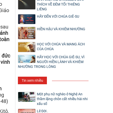
o
THÍCH VỀ ĐÊM TỐI THIÊNG
LIÊNG
Giáo
HÃY ĐẾN VỚI CHÚA GIÊ-SU
, sau
HIỀN HẬU VÀ KHIÊM NHƯỜNG
hánh
toàn
HỌC VỚI CHÚA VÀ MANG ÁCH
CỦA CHÚA
i đức
HÃY HỌC VỚI CHÚA GIÊ-SU, VÌ
 vinh
NGƯỜI HIỀN LÀNH VÀ KHIÊM
NHƯỜNG TRONG LÒNG
Tin xem nhiều
h
ng
Một phụ nữ nghèo ở Nghệ An
thầm lặng chôn cất nhiều hài nhi
-48)
xấu số
itô.
Lẽ Đời .