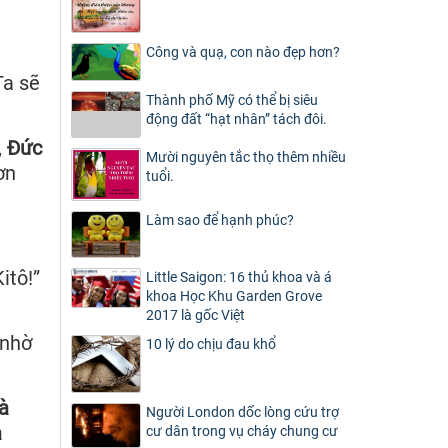
Công và quạ, con nào đẹp hơn?
Ta sẽ
Thành phố Mỹ có thể bị siêu
động đất “hạt nhân” tách đôi.
,
Đức
Mười nguyên tắc thọ thêm nhiều
ơn
tuổi.
Làm sao để hạnh phúc?
itô!”
Little Saigon: 16 thủ khoa và á
khoa Học Khu Garden Grove
2017 là gốc Việt
 nhờ
10 lý do chịu đau khổ
à
Người London dốc lòng cứu trợ
a
cư dân trong vụ cháy chung cư