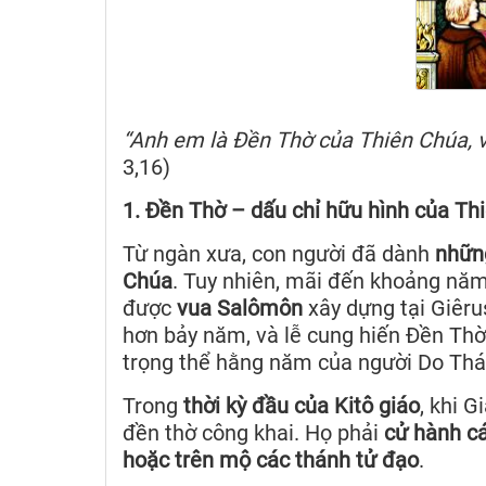
“Anh em là Đền Thờ của Thiên Chúa,
3,16)
1. Đền Thờ – dấu chỉ hữu hình của Th
Từ ngàn xưa, con người đã dành
những
Chúa
. Tuy nhiên, mãi đến khoảng nă
được
vua Salômôn
xây dựng tại Giêru
hơn bảy năm, và lễ cung hiến Đền Thờ
trọng thể hằng năm của người Do Thá
Trong
thời kỳ đầu của Kitô giáo
, khi G
đền thờ công khai. Họ phải
cử hành c
hoặc trên mộ các thánh tử đạo
.