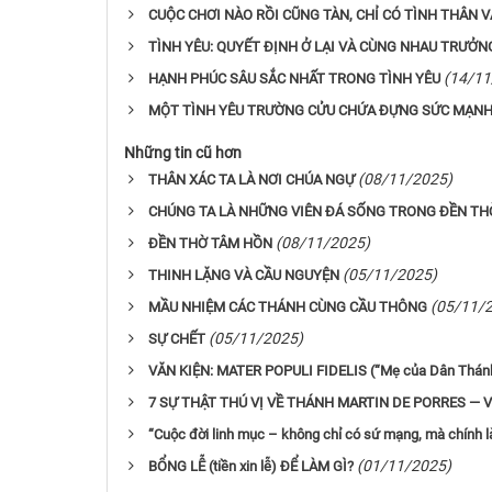
CUỘC CHƠI NÀO RỒI CŨNG TÀN, CHỈ CÓ TÌNH THÂN V
TÌNH YÊU: QUYẾT ĐỊNH Ở LẠI VÀ CÙNG NHAU TRƯỞ
(14/11
HẠNH PHÚC SÂU SẮC NHẤT TRONG TÌNH YÊU
MỘT TÌNH YÊU TRƯỜNG CỬU CHỨA ĐỰNG SỨC MẠNH
Những tin cũ hơn
(08/11/2025)
THÂN XÁC TA LÀ NƠI CHÚA NGỰ
CHÚNG TA LÀ NHỮNG VIÊN ĐÁ SỐNG TRONG ĐỀN TH
(08/11/2025)
ĐỀN THỜ TÂM HỒN
(05/11/2025)
THINH LẶNG VÀ CẦU NGUYỆN
(05/11/
MẦU NHIỆM CÁC THÁNH CÙNG CẦU THÔNG
(05/11/2025)
SỰ CHẾT
VĂN KIỆN: MATER POPULI FIDELIS (“Mẹ của Dân Thánh
7 SỰ THẬT THÚ VỊ VỀ THÁNH MARTIN DE PORRES — 
“Cuộc đời linh mục – không chỉ có sứ mạng, mà chính 
(01/11/2025)
BỔNG LỄ (tiền xin lễ) ĐỂ LÀM GÌ?