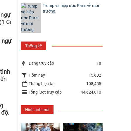
Trump và hiệp ước Paris về môi
trường.
 ngự
(1 Cr
t ngự
Thống kê
Đang truy cập
18
tình
Hôm nay
15,602
iến
Tháng hiện tại
108,455
Tổng lượt truy cập
44,624,810
ng
Hình ảnh mới
 độ
.