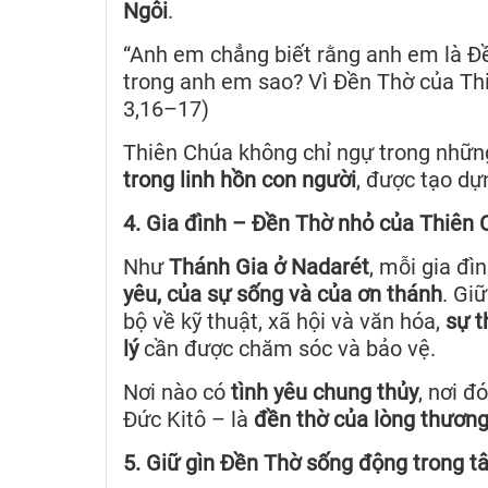
Ngôi
.
“Anh em chẳng biết rằng anh em là Đ
trong anh em sao? Vì Đền Thờ của Thi
3,16–17)
Thiên Chúa không chỉ ngự trong nhữn
trong linh hồn con người
, được tạo dự
4. Gia đình – Đền Thờ nhỏ của Thiên 
Như
Thánh Gia ở Nadarét
, mỗi gia đì
yêu, của sự sống và của ơn thánh
. Gi
bộ về kỹ thuật, xã hội và văn hóa,
sự t
lý
cần được chăm sóc và bảo vệ.
Nơi nào có
tình yêu chung thủy
, nơi đ
Đức Kitô – là
đền thờ của lòng thương
5. Giữ gìn Đền Thờ sống động trong 