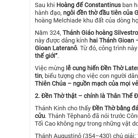
Sau khi
Hoàng đế Constantinus
ban hà
hành đạo,
ngôi đền thờ đầu tiên của 
hoàng Melchiade khu đất của dòng họ 
Năm 324,
Thánh Giáo hoàng Silvestro
này được dâng kính
hai Thánh Gioan 
Gioan Lateranô
. Từ đó, công trình nà
thế giới”
.
Việc mừng
lễ cung hiến Đền Thờ Late
tin
, biểu tượng cho việc con người dân
Thiên Chúa – nguồn mạch của mọi vẻ
2. Đền Thờ thật – chính là Thân Thể Đ
Thánh Kinh cho thấy
Đền Thờ bằng đ
cửu
. Thánh Têphanô đã nói trước Cô
Tối Cao không ngự trong những vật do 
Thánh Augustinô (354–430) chú giải: 