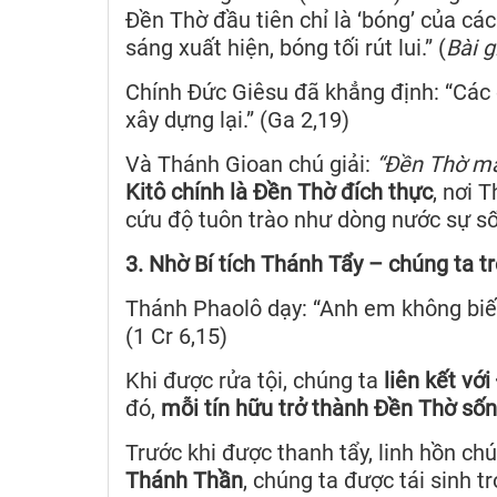
Đền Thờ đầu tiên chỉ là ‘bóng’ của các
sáng xuất hiện, bóng tối rút lui.” (
Bài g
Chính Đức Giêsu đã khẳng định: “Các ô
xây dựng lại.” (Ga 2,19)
Và Thánh Gioan chú giải:
“Đền Thờ mà
Kitô chính là Đền Thờ đích thực
, nơi 
cứu độ tuôn trào như dòng nước sự s
3. Nhờ Bí tích Thánh Tẩy – chúng ta 
Thánh Phaolô dạy: “Anh em không biết
(1 Cr 6,15)
Khi được rửa tội, chúng ta
liên kết với
đó,
mỗi tín hữu trở thành Đền Thờ số
Trước khi được thanh tẩy, linh hồn ch
Thánh Thần
, chúng ta được tái sinh t