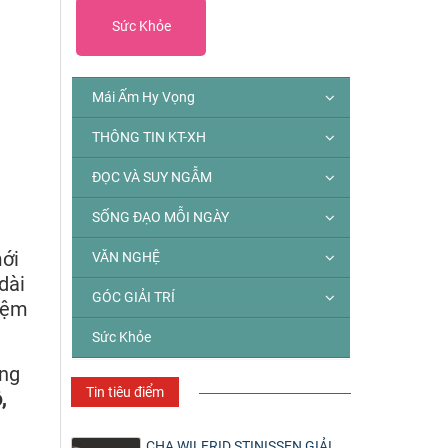
Sức Khỏe
Mái Ấm Hy Vọng
THÔNG TIN KT-XH
ĐỌC VÀ SUY NGẪM
SỐNG ĐẠO MỖI NGÀY
ới
VĂN NGHỆ
dài
GÓC GIẢI TRÍ
niệm
Sức Khỏe
ựng
Tin tiêu điểm
,
CHA WILFRID STINISSEN GIẢI