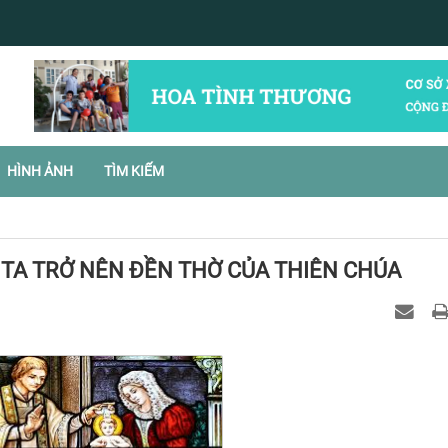
HÌNH ẢNH
TÌM KIẾM
 TA TRỞ NÊN ĐỀN THỜ CỦA THIÊN CHÚA