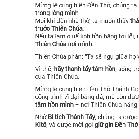
Mừng lễ cung hiến Đền Thờ, chúng ta
trong lòng mình
.
Mỗi khi đến nhà thờ, ta muốn thấy
th
trước Thiên Chúa
.
Nếu ta làm ô uế linh hồn bằng tội lỗi, í
Thiên Chúa nơi mình
.
Thiên Chúa phán: “Ta sẽ ngự giữa họ và 
Vì thế,
hãy thanh tẩy tâm hồn
, sống t
của Thiên Chúa.
Mừng lễ cung hiến Đền Thờ Thánh Gio
công trình vĩ đại bằng đá, mà còn đư
tâm hồn mình
– nơi Thiên Chúa hằng n
Nhờ
Bí tích Thánh Tẩy
, chúng ta được 
Kitô
, và được mời gọi
giữ gìn Đền Thờ 