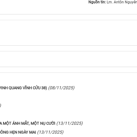
Nguồn tin:
Lm. Antôn Nguyễ
(08/11/2025)
​​​VINH QUANG VĨNH CỬU 38)
)
(13/11/2025)
ỦA MỘT ÁNH MẮT, MỘT NỤ CƯỜI
(13/11/2025)
KHÔNG HẸN NGÀY MAI