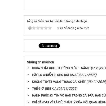
Tổng số điểm của bài viết là: 0 trong 0 đánh giá
Click để đánh giá bài viết
Những tin mới hơn
CHÚA NHẬT XXXII THƯỜNG NIÊN – NĂM C (Lc 20,27- ​​​​
(08/11/2025)
HÃY LO CHUẨN BỊ CHO ĐỜI SAU
(08/11/2025
KHÔNG TUYỆT VỌNG TRƯỚC CÁI CHẾT
(09/11/2025)
THẾ GIỚI BÊN KIA
HẠNH PHÚC: ĐI TÌM VÔ HẠN TRONG CÁI HỮU HẠN C
CHỈ CẦN VUI VẺ LÀ ĐỦ: CHÂN LÝ CỦA MỐI QUAN HỆ 