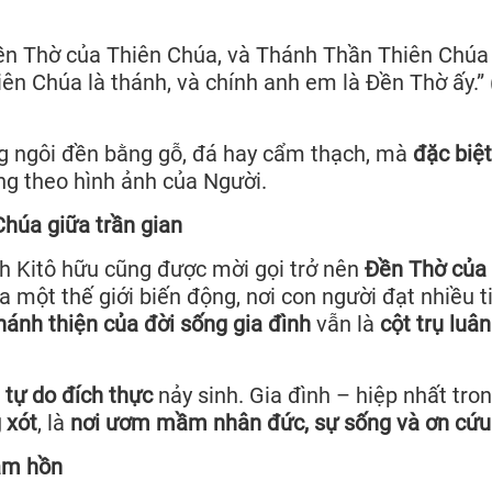
ền Thờ của Thiên Chúa, và Thánh Thần Thiên Chúa
ên Chúa là thánh, và chính anh em là Đền Thờ ấy.” 
g ngôi đền bằng gỗ, đá hay cẩm thạch, mà
đặc biệ
ng theo hình ảnh của Người.
Chúa giữa trần gian
nh Kitô hữu cũng được mời gọi trở nên
Đền Thờ của 
ữa một thế giới biến động, nơi con người đạt nhiều t
hánh thiện của đời sống gia đình
vẫn là
cột trụ luân
ó
tự do đích thực
nảy sinh. Gia đình – hiệp nhất tro
 xót
, là
nơi ươm mầm nhân đức, sự sống và ơn cứu
tâm hồn