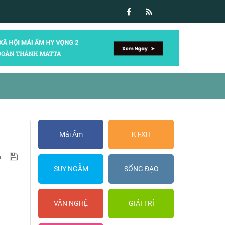
Mái Ấm
KT-XH
SUY NGẪM
SỐNG ĐẠO
VĂN NGHỆ
GIẢI TRÍ