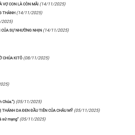
(14/11/2025)
À VỢ CON LÀ CÒN MÃI
(14/11/2025)
NG THÀNH
/2025)
(14/11/2025)
 CỦA SỰ NHƯỜNG NHỊN
(08/11/2025)
Ờ CHÚA KITÔ
2025)
(05/11/2025)
 Chúa.”)
(05/11/2025)
VỊ THÁNH DA ĐEN ĐẦU TIÊN CỦA CHÂU MỸ
(05/11/2025)
là sứ mạng”