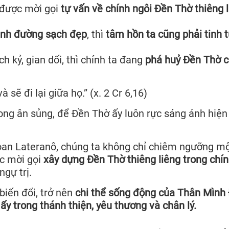
 được mời gọi
tự vấn về chính ngôi Đền Thờ thiêng 
ánh đường sạch đẹp
, thì
tâm hồn ta cũng phải tinh 
ch kỷ, gian dối, thì chính ta đang
phá huỷ Đền Thờ 
sẽ đi lại giữa họ.” (x. 2 Cr 6,16)
rong ân sủng, để Đền Thờ ấy luôn rực sáng ánh hiện
an Lateranô, chúng ta không chỉ chiêm ngưỡng m
ợc mời gọi
xây dựng Đền Thờ thiêng liêng trong chí
gự trị.
biến đổi, trở nên
chi thể sống động của Thân Mình
ấy trong thánh thiện, yêu thương và chân lý.