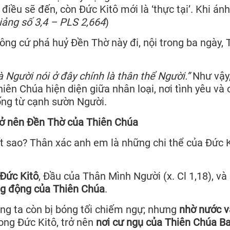
 điều sẽ đến, còn Đức Kitô mới là ‘thực tại’. Khi ánh
iảng số 3,4 – PLS 2,664
)
ng cứ phá huỷ Đền Thờ này đi, nội trong ba ngày, 
 Người nói ở đây chính là thân thể Người.”
Như vậy
Thiên Chúa hiện diện giữa nhân loại, nơi tình yêu và 
ống từ cạnh sườn Người.
trở nên Đền Thờ của Thiên Chúa
 sao? Thân xác anh em là những chi thể của Đức K
 Đức Kitô
, Đầu của Thân Mình Người (x. Cl 1,18), và
ng động của Thiên Chúa
.
úng ta còn bị bóng tối chiếm ngự; nhưng
nhờ nước v
rong Đức Kitô, trở nên
nơi cư ngụ của Thiên Chúa B