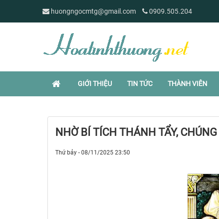
huongngocmtg@gmail.com
0909.505.204
GIỚI THIỆU
TIN TỨC
THÀNH VIÊN
NHỜ BÍ TÍCH THÁNH TẨY, CHÚNG
Thứ bảy - 08/11/2025 23:50