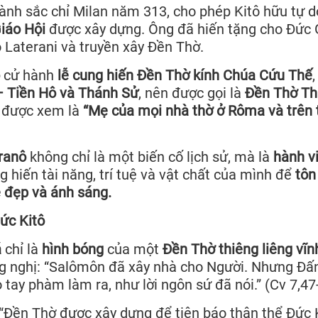
nh sắc chỉ Milan năm 313, cho phép Kitô hữu tự d
Giáo Hội
được xây dựng. Ông đã hiến tặng cho Đức 
Laterani và truyền xây Đền Thờ.
cử hành
lễ cung hiến Đền Thờ kính Chúa Cứu Thế
– Tiền Hô và Thánh Sử
, nên được gọi là
Đền Thờ T
y được xem là
“Mẹ của mọi nhà thờ ở Rôma và trên 
ranô
không chỉ là một biến cố lịch sử, mà là
hành v
g hiến tài năng, trí tuệ và vật chất của mình để
tôn
 đẹp và ánh sáng.
ức Kitô
á
chỉ là
hình bóng
của một
Đền Thờ thiêng liêng vĩn
ng nghị: “Salômôn đã xây nhà cho Người. Nhưng Đấ
tay phàm làm ra, như lời ngôn sứ đã nói.” (Cv 7,47
“Đền Thờ được xây dựng để tiên báo thân thể Đức K