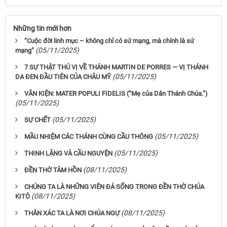
Những tin mới hơn
“Cuộc đời linh mục – không chỉ có sứ mạng, mà chính là sứ
(05/11/2025)
mạng”
7 SỰ THẬT THÚ VỊ VỀ THÁNH MARTIN DE PORRES — VỊ THÁNH
(05/11/2025)
DA ĐEN ĐẦU TIÊN CỦA CHÂU MỸ
VĂN KIỆN: MATER POPULI FIDELIS (“Mẹ của Dân Thánh Chúa.”)
(05/11/2025)
(05/11/2025)
SỰ CHẾT
(05/11/2025)
MẦU NHIỆM CÁC THÁNH CÙNG CẦU THÔNG
(05/11/2025)
THINH LẶNG VÀ CẦU NGUYỆN
(08/11/2025)
ĐỀN THỜ TÂM HỒN
CHÚNG TA LÀ NHỮNG VIÊN ĐÁ SỐNG TRONG ĐỀN THỜ CHÚA
(08/11/2025)
KITÔ
(08/11/2025)
THÂN XÁC TA LÀ NƠI CHÚA NGỰ