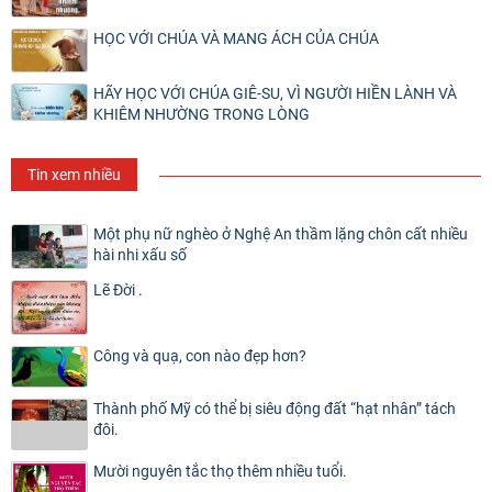
HỌC VỚI CHÚA VÀ MANG ÁCH CỦA CHÚA
HÃY HỌC VỚI CHÚA GIÊ-SU, VÌ NGƯỜI HIỀN LÀNH VÀ
KHIÊM NHƯỜNG TRONG LÒNG
Tin xem nhiều
Một phụ nữ nghèo ở Nghệ An thầm lặng chôn cất nhiều
hài nhi xấu số
Lẽ Đời .
Công và quạ, con nào đẹp hơn?
Thành phố Mỹ có thể bị siêu động đất “hạt nhân” tách
đôi.
Mười nguyên tắc thọ thêm nhiều tuổi.