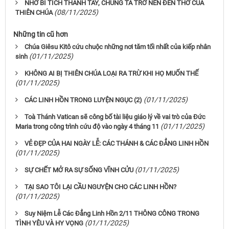
NHỜ BÍ TÍCH THÁNH TẨY, CHÚNG TA TRỞ NÊN ĐỀN THỜ CỦA
(08/11/2025)
THIÊN CHÚA
Những tin cũ hơn
Chúa Giêsu Kitô cứu chuộc những nơi tăm tối nhất của kiếp nhân
(01/11/2025)
sinh
KHÔNG AI BỊ THIÊN CHÚA LOẠI RA TRỪ KHI HỌ MUỐN THẾ
(01/11/2025)
(01/11/2025)
CÁC LINH HỒN TRONG LUYỆN NGỤC (2)
Toà Thánh Vatican sẽ công bố tài liệu giáo lý về vai trò của Đức
(01/11/2025)
Maria trong công trình cứu độ vào ngày 4 tháng 11
VẺ ĐẸP CỦA HAI NGÀY LỄ: CÁC THÁNH & CÁC ĐẲNG LINH HỒN
(01/11/2025)
(01/11/2025)
SỰ CHẾT MỞ RA SỰ SỐNG VĨNH CỬU
TẠI SAO TÔI LẠI CẦU NGUYỆN CHO CÁC LINH HỒN?
(01/11/2025)
Suy Niệm Lễ Các Đẳng Linh Hồn 2/11 THÔNG CÔNG TRONG
(01/11/2025)
TÌNH YÊU VÀ HY VỌNG