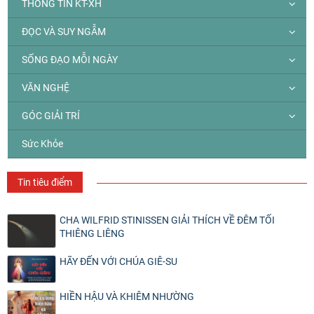
THÔNG TIN KT-XH
ĐỌC VÀ SUY NGẪM
SỐNG ĐẠO MỖI NGÀY
VĂN NGHỆ
GÓC GIẢI TRÍ
Sức Khỏe
Tin tiêu điểm
CHA WILFRID STINISSEN GIẢI THÍCH VỀ ĐÊM TỐI
THIÊNG LIÊNG
HÃY ĐẾN VỚI CHÚA GIÊ-SU
HIỀN HẬU VÀ KHIÊM NHƯỜNG