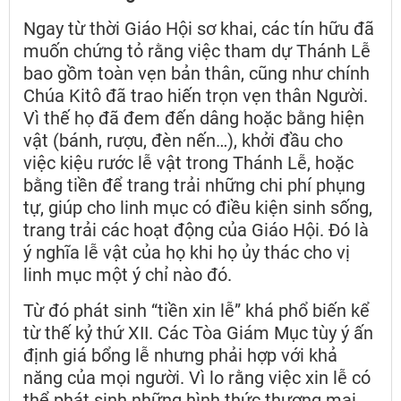
Ngay từ thời Giáo Hội sơ khai, các tín hữu đã
muốn chứng tỏ rằng việc tham dự Thánh Lễ
bao gồm toàn vẹn bản thân, cũng như chính
Chúa Kitô đã trao hiến trọn vẹn thân Người.
Vì thế họ đã đem đến dâng hoặc bằng hiện
vật (bánh, rượu, đèn nến…), khởi đầu cho
việc kiệu rước lễ vật trong Thánh Lễ, hoặc
bằng tiền để trang trải những chi phí phụng
tự, giúp cho linh mục có điều kiện sinh sống,
trang trải các hoạt động của Giáo Hội. Đó là
ý nghĩa lễ vật của họ khi họ ủy thác cho vị
linh mục một ý chỉ nào đó.
Từ đó phát sinh “tiền xin lễ” khá phổ biến kể
từ thế kỷ thứ XII. Các Tòa Giám Mục tùy ý ấn
định giá bổng lễ nhưng phải hợp với khả
năng của mọi người. Vì lo rằng việc xin lễ có
thể phát sinh những hình thức thương mại,