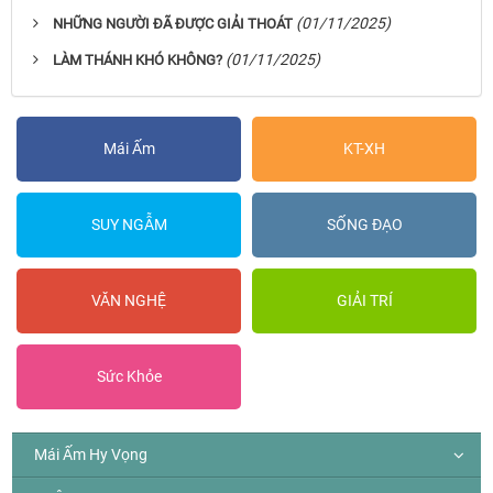
(01/11/2025)
NHỮNG NGƯỜI ĐÃ ĐƯỢC GIẢI THOÁT
(01/11/2025)
LÀM THÁNH KHÓ KHÔNG?
Mái Ấm
KT-XH
SUY NGẪM
SỐNG ĐẠO
VĂN NGHỆ
GIẢI TRÍ
Sức Khỏe
Mái Ấm Hy Vọng