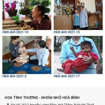
Hình ảnh 2021-10
Hình ảnh 2021-13
Hình ảnh 2021-2
Hình ảnh 2021-17
HOA TÌNH THƯƠNG - NHÓM NHỎ HOÀ BÌNH
Địa chỉ:
162/1 Nguyễn Lương Bằng, Hoà Thắng, Buôn Ma Thuột,