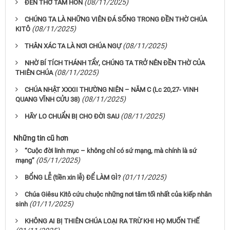
(08/11/2025)
ĐỀN THỜ TÂM HỒN
CHÚNG TA LÀ NHỮNG VIÊN ĐÁ SỐNG TRONG ĐỀN THỜ CHÚA
(08/11/2025)
KITÔ
(08/11/2025)
THÂN XÁC TA LÀ NƠI CHÚA NGỰ
NHỜ BÍ TÍCH THÁNH TẨY, CHÚNG TA TRỞ NÊN ĐỀN THỜ CỦA
(08/11/2025)
THIÊN CHÚA
CHÚA NHẬT XXXII THƯỜNG NIÊN – NĂM C (Lc 20,27- ​​​​​​​VINH
(08/11/2025)
QUANG VĨNH CỬU 38)
(08/11/2025)
HÃY LO CHUẨN BỊ CHO ĐỜI SAU
Những tin cũ hơn
“Cuộc đời linh mục – không chỉ có sứ mạng, mà chính là sứ
(05/11/2025)
mạng”
(01/11/2025)
BỔNG LỄ (tiền xin lễ) ĐỂ LÀM GÌ?
Chúa Giêsu Kitô cứu chuộc những nơi tăm tối nhất của kiếp nhân
(01/11/2025)
sinh
KHÔNG AI BỊ THIÊN CHÚA LOẠI RA TRỪ KHI HỌ MUỐN THẾ