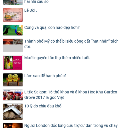
hài nhi xấu số
Lẽ Đời .
Công và quạ, con nào đẹp hơn?
Thành phố Mỹ có thể bị siêu động đất “hạt nhân” tách
đôi.
Mười nguyên tắc thọ thêm nhiều tuổi.
Làm sao để hạnh phúc?
Little Saigon: 16 thủ khoa và á khoa Học Khu Garden
Grove 2017 là gốc Việt
10 lý do chịu đau khổ
Người London dốc lòng cứu trợ cư dân trong vụ cháy