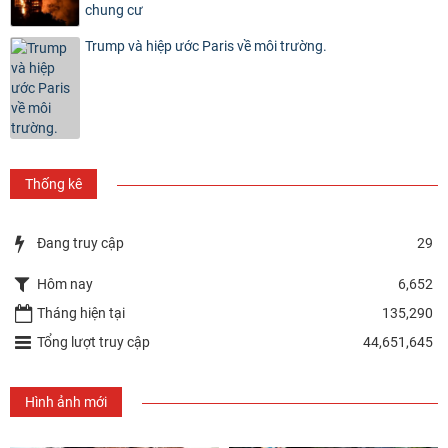
chung cư
Trump và hiệp ước Paris về môi trường.
Thống kê
Đang truy cập
29
Hôm nay
6,652
Tháng hiện tại
135,290
Tổng lượt truy cập
44,651,645
Hình ảnh mới