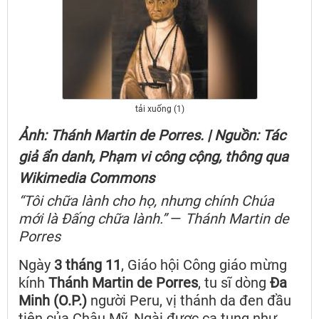
tải xuống (1)
Ảnh: Thánh Martin de Porres. | Nguồn: Tác
giả ẩn danh, Phạm vi công cộng, thông qua
Wikimedia Commons
“Tôi chữa lành cho họ, nhưng chính Chúa
mới là Đấng chữa lành.”
—
Thánh Martin de
Porres
Ngày
3 tháng 11
, Giáo hội Công giáo mừng
kính
Thánh Martin de Porres
, tu sĩ dòng
Đa
Minh (O.P.)
người Peru, vị thánh da đen đầu
tiên của Châu Mỹ. Ngài được ca tụng như