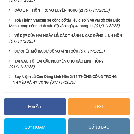
(01/11/2025)
(01/11/2025)
CÁC LINH HỒN TRONG LUYỆN NGỤC (2)
Toà Thánh Vatican sẽ công bố tài liệu giáo lý về vai trò của Đức
(01/11/2025)
Maria trong công trình cứu độ vào ngày 4 tháng 11
VẺ ĐẸP CỦA HAI NGÀY LỄ: CÁC THÁNH & CÁC ĐẲNG LINH HỒN
(01/11/2025)
(01/11/2025)
SỰ CHẾT MỞ RA SỰ SỐNG VĨNH CỬU
TẠI SAO TÔI LẠI CẦU NGUYỆN CHO CÁC LINH HỒN?
(01/11/2025)
Suy Niệm Lễ Các Đẳng Linh Hồn 2/11 THÔNG CÔNG TRONG
(01/11/2025)
TÌNH YÊU VÀ HY VỌNG
Mái Ấm
KT-XH
SUY NGẪM
SỐNG ĐẠO