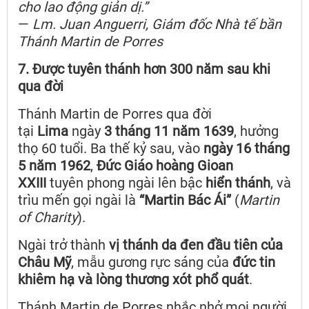
cho lao động giản dị.”
—
Lm. Juan Anguerri, Giám đốc Nhà tế bần
Thánh Martin de Porres
7. Được tuyên thánh hơn 300 năm sau khi
qua đời
Thánh Martin de Porres qua đời
tại
Lima
ngày
3 tháng 11 năm 1639
, hưởng
thọ 60 tuổi. Ba thế kỷ sau, vào
ngày 16 tháng
5 năm 1962
,
Đức Giáo hoàng Gioan
XXIII
tuyên phong ngài lên bậc
hiển thánh
, và
trìu mến gọi ngài là
“Martin Bác Ái”
(
Martin
of Charity
).
Ngài trở thành
vị thánh da đen đầu tiên của
Châu Mỹ
, mẫu gương rực sáng của
đức tin
khiêm hạ và lòng thương xót phổ quát
.
Thánh Martin de Porres nhắc nhở mọi người