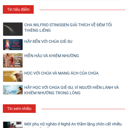
Tin tiêu điểm
CHA WILFRID STINISSEN GIẢI THÍCH VỀ ĐÊM TỐI
THIÊNG LIÊNG
HÃY ĐẾN VỚI CHÚA GIÊ-SU
HIỀN HẬU VÀ KHIÊM NHƯỜNG
HỌC VỚI CHÚA VÀ MANG ÁCH CỦA CHÚA
HÃY HỌC VỚI CHÚA GIÊ-SU, VÌ NGƯỜI HIỀN LÀNH VÀ
KHIÊM NHƯỜNG TRONG LÒNG
Tin xem nhiều
Một phụ nữ nghèo ở Nghệ An thầm lặng chôn cất nhiều