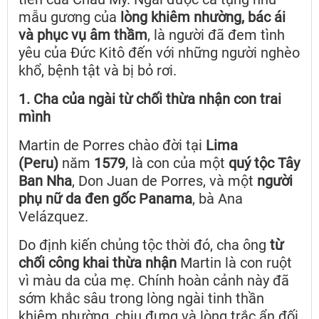
mẫu gương của
lòng khiêm nhường, bác ái
và phục vụ âm thầm
, là người đã đem tình
yêu của Đức Kitô đến với những người nghèo
khổ, bệnh tật và bị bỏ rơi.
1. Cha của ngài từ chối thừa nhận con trai
mình
Martin de Porres chào đời tại
Lima
(Peru)
năm
1579
, là con của một
quý tộc Tây
Ban Nha
, Don Juan de Porres, và một
người
phụ nữ da đen gốc Panama
, bà Ana
Velázquez.
Do định kiến chủng tộc thời đó, cha ông
từ
chối công khai thừa nhận
Martin là con ruột
vì màu da của mẹ. Chính hoàn cảnh này đã
sớm khắc sâu trong lòng ngài tinh thần
khiêm nhường, chịu đựng và lòng trắc ẩn đối