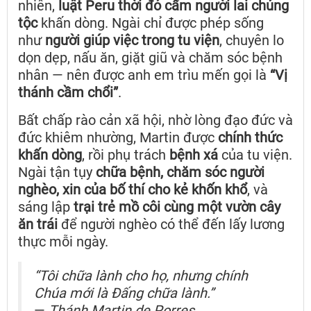
nhiên,
luật Peru thời đó cấm người lai chủng
tộc
khấn dòng. Ngài chỉ được phép sống
như
người giúp việc trong tu viện
, chuyên lo
dọn dẹp, nấu ăn, giặt giũ và chăm sóc bệnh
nhân — nên được anh em trìu mến gọi là
“Vị
thánh cầm chổi”
.
Bất chấp rào cản xã hội, nhờ lòng đạo đức và
đức khiêm nhường, Martin được
chính thức
khấn dòng
, rồi phụ trách
bệnh xá
của tu viện.
Ngài tận tụy
chữa bệnh, chăm sóc người
nghèo, xin của bố thí cho kẻ khốn khổ
, và
sáng lập
trại trẻ mồ côi cùng một vườn cây
ăn trái
để người nghèo có thể đến lấy lương
thực mỗi ngày.
“Tôi chữa lành cho họ, nhưng chính
Chúa mới là Đấng chữa lành.”
—
Thánh Martin de Porres