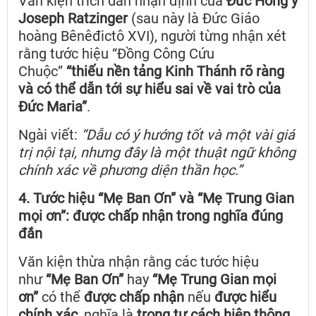
Văn kiện trích dẫn nhận định của
Đức Hồng y
Joseph Ratzinger
(sau này là Đức Giáo
hoàng Bênêđictô XVI), người từng nhận xét
rằng tước hiệu “Đồng Công Cứu
Chuộc”
“thiếu nền tảng Kinh Thánh rõ ràng
và có thể dẫn tới sự hiểu sai về vai trò của
Đức Maria”
.
Ngài viết:
“Dẫu có ý hướng tốt và một vài giá
trị nội tại, nhưng đây là một thuật ngữ không
chính xác về phương diện thần học.”
4. Tước hiệu “Mẹ Ban Ơn” và “Mẹ Trung Gian
mọi ơn”: được chấp nhận trong nghĩa đúng
đắn
Văn kiện thừa nhận rằng các tước hiệu
như
“Mẹ Ban Ơn”
hay
“Mẹ Trung Gian mọi
ơn”
có thể
được chấp nhận
nếu
được hiểu
chính xác
, nghĩa là
trong tư cách hiệp thông