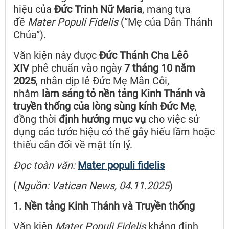
hiệu của
Đức Trinh Nữ Maria
, mang tựa
đề
Mater Populi Fidelis
(“Mẹ của Dân Thánh
Chúa”).
Văn kiện này được
Đức Thánh Cha Lêô
XIV
phê chuẩn vào ngày
7 tháng 10 năm
2025
, nhân dịp lễ Đức Mẹ Mân Côi,
nhằm
làm sáng tỏ nền tảng Kinh Thánh và
truyền thống của lòng sùng kính Đức Mẹ
,
đồng thời
định hướng mục vụ
cho việc sử
dụng các tước hiệu có thể gây hiểu lầm hoặc
thiếu cân đối về mặt tín lý.
Đọc toàn văn:
Mater populi fidelis
(
Nguồn: Vatican News, 04.11.2025
)
1. Nền tảng Kinh Thánh và Truyền thống
Văn kiện
Mater Populi Fidelis
khẳng định