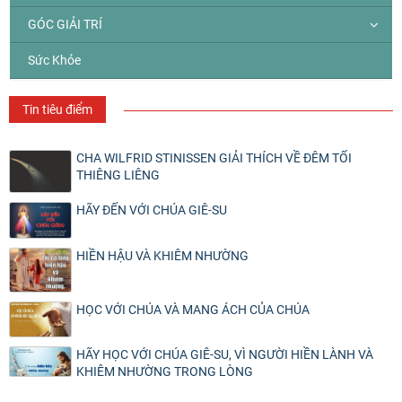
GÓC GIẢI TRÍ
Sức Khỏe
Tin tiêu điểm
CHA WILFRID STINISSEN GIẢI THÍCH VỀ ĐÊM TỐI
THIÊNG LIÊNG
HÃY ĐẾN VỚI CHÚA GIÊ-SU
HIỀN HẬU VÀ KHIÊM NHƯỜNG
HỌC VỚI CHÚA VÀ MANG ÁCH CỦA CHÚA
HÃY HỌC VỚI CHÚA GIÊ-SU, VÌ NGƯỜI HIỀN LÀNH VÀ
KHIÊM NHƯỜNG TRONG LÒNG