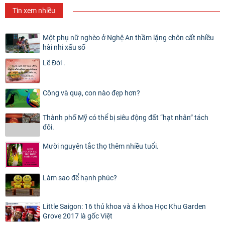
Tin xem nhiều
Một phụ nữ nghèo ở Nghệ An thầm lặng chôn cất nhiều
hài nhi xấu số
Lẽ Đời .
Công và quạ, con nào đẹp hơn?
Thành phố Mỹ có thể bị siêu động đất “hạt nhân” tách
đôi.
Mười nguyên tắc thọ thêm nhiều tuổi.
Làm sao để hạnh phúc?
Little Saigon: 16 thủ khoa và á khoa Học Khu Garden
Grove 2017 là gốc Việt