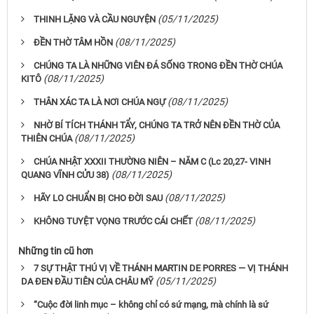
(05/11/2025)
THINH LẶNG VÀ CẦU NGUYỆN
(08/11/2025)
ĐỀN THỜ TÂM HỒN
CHÚNG TA LÀ NHỮNG VIÊN ĐÁ SỐNG TRONG ĐỀN THỜ CHÚA
(08/11/2025)
KITÔ
(08/11/2025)
THÂN XÁC TA LÀ NƠI CHÚA NGỰ
NHỜ BÍ TÍCH THÁNH TẨY, CHÚNG TA TRỞ NÊN ĐỀN THỜ CỦA
(08/11/2025)
THIÊN CHÚA
CHÚA NHẬT XXXII THƯỜNG NIÊN – NĂM C (Lc 20,27- ​​​​​​​VINH
(08/11/2025)
QUANG VĨNH CỬU 38)
(08/11/2025)
HÃY LO CHUẨN BỊ CHO ĐỜI SAU
(08/11/2025)
KHÔNG TUYỆT VỌNG TRƯỚC CÁI CHẾT
Những tin cũ hơn
7 SỰ THẬT THÚ VỊ VỀ THÁNH MARTIN DE PORRES — VỊ THÁNH
(05/11/2025)
DA ĐEN ĐẦU TIÊN CỦA CHÂU MỸ
“Cuộc đời linh mục – không chỉ có sứ mạng, mà chính là sứ