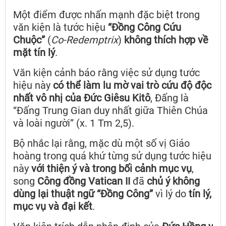
Một điểm được nhấn mạnh đặc biệt trong
văn kiện là tước hiệu
“Đồng Công Cứu
Chuộc”
(
Co-Redemptrix
)
không thích hợp về
mặt tín lý
.
Văn kiện cảnh báo rằng việc sử dụng tước
hiệu này
có thể làm lu mờ vai trò cứu độ độc
nhất vô nhị của Đức Giêsu Kitô
, Đấng là
“Đấng Trung Gian duy nhất giữa Thiên Chúa
và loài người” (x. 1 Tm 2,5).
Bộ nhắc lại rằng, mặc dù một số vị Giáo
hoàng trong quá khứ từng sử dụng tước hiệu
này
với thiện ý và trong bối cảnh mục vụ
,
song
Công đồng Vatican II
đã
chủ ý không
dùng lại thuật ngữ “Đồng Công”
vì lý do
tín lý,
mục vụ và đại kết
.