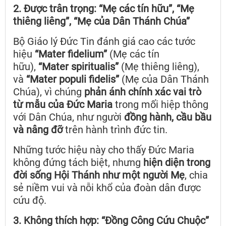
2. Được trân trọng: “Mẹ các tín hữu”, “Mẹ
thiêng liêng”, “Mẹ của Dân Thánh Chúa”
Bộ Giáo lý Đức Tin đánh giá cao các tước
hiệu
“Mater fidelium”
(Mẹ các tín
hữu),
“Mater spiritualis”
(Mẹ thiêng liêng),
và
“Mater populi fidelis”
(Mẹ của Dân Thánh
Chúa), vì chúng
phản ánh chính xác vai trò
từ mẫu của Đức Maria
trong mối hiệp thông
với Dân Chúa, như người
đồng hành, cầu bầu
và nâng đỡ
trên hành trình đức tin.
Những tước hiệu này cho thấy Đức Maria
không đứng tách biệt, nhưng
hiện diện trong
đời sống Hội Thánh như một người Mẹ
, chia
sẻ niềm vui và nỗi khổ của đoàn dân được
cứu độ.
3. Không thích hợp: “Đồng Công Cứu Chuộc”