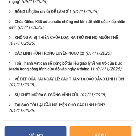
(05/11/2025)
mạng”
(01/11/2025)
BỔNG LỄ (tiền xin lễ) ĐỂ LÀM GÌ?
Chúa Giêsu Kitô cứu chuộc những nơi tăm tối nhất của kiếp nhân
(01/11/2025)
sinh
KHÔNG AI BỊ THIÊN CHÚA LOẠI RA TRỪ KHI HỌ MUỐN THẾ
(01/11/2025)
(01/11/2025)
CÁC LINH HỒN TRONG LUYỆN NGỤC (2)
Toà Thánh Vatican sẽ công bố tài liệu giáo lý về vai trò của Đức
(01/11/2025)
Maria trong công trình cứu độ vào ngày 4 tháng 11
VẺ ĐẸP CỦA HAI NGÀY LỄ: CÁC THÁNH & CÁC ĐẲNG LINH HỒN
(01/11/2025)
(01/11/2025)
SỰ CHẾT MỞ RA SỰ SỐNG VĨNH CỬU
TẠI SAO TÔI LẠI CẦU NGUYỆN CHO CÁC LINH HỒN?
(01/11/2025)
Mái Ấm
KT-XH