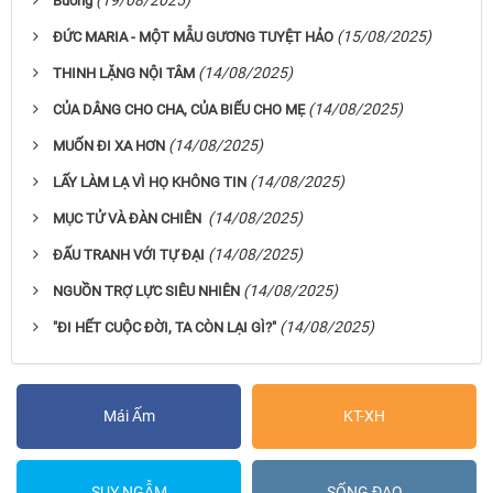
Buông
(15/08/2025)
ĐỨC MARIA - MỘT MẪU GƯƠNG TUYỆT HẢO
(14/08/2025)
THINH LẶNG NỘI TÂM
(14/08/2025)
CỦA DÂNG CHO CHA, CỦA BIẾU CHO MẸ
(14/08/2025)
MUỐN ĐI XA HƠN
(14/08/2025)
LẤY LÀM LẠ VÌ HỌ KHÔNG TIN
(14/08/2025)
MỤC TỬ VÀ ĐÀN CHIÊN
(14/08/2025)
ĐẤU TRANH VỚI TỰ ĐẠI
(14/08/2025)
NGUỒN TRỢ LỰC SIÊU NHIÊN
(14/08/2025)
"ĐI HẾT CUỘC ĐỜI, TA CÒN LẠI GÌ?"
Mái Ấm
KT-XH
SUY NGẪM
SỐNG ĐẠO