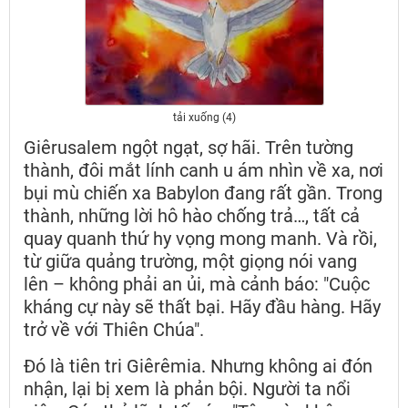
tải xuống (4)
Giêrusalem ngột ngạt, sợ hãi. Trên tường
thành, đôi mắt lính canh u ám nhìn về xa, nơi
bụi mù chiến xa Babylon đang rất gần. Trong
thành, những lời hô hào chống trả…, tất cả
quay quanh thứ hy vọng mong manh. Và rồi,
từ giữa quảng trường, một giọng nói vang
lên – không phải an ủi, mà cảnh báo: "Cuộc
kháng cự này sẽ thất bại. Hãy đầu hàng. Hãy
trở về với Thiên Chúa".
Đó là tiên tri Giêrêmia. Nhưng không ai đón
nhận, lại bị xem là phản bội. Người ta nổi