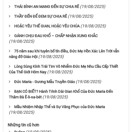
(19/08/2025)
THÁI BÌNH AN MANG ĐẾN SỰ CHIA RẼ
(19/08/2025)
THẦY ĐẾN ĐỂ ĐEM SỰ CHIA RẼ
(19/08/2025)
HOẶC YÊU THẾ GIAN, HOẶC YÊU CHÚA
GÁNH CHỊU ĐAU KHỔ – CHẤP NHẬN XUNG KHẮC
(19/08/2025)
75 năm sau khi tuyên bố tín điều, Đức Mẹ Hồn Xác Lên Trời vẫn
(19/08/2025)
nâng đỡ Giáo Hội
Lòng Sùng Kính Trái Tim Vô Nhiễm Đức Mẹ Nhu Cầu Cấp Thiết
(19/08/2025)
Của Thế Giới Hôm Nay
(19/08/2025)
Đức Maria - Gương Mẫu Truyền Giáo
BẠN CÓ BIẾT? Hành Trình Dài Gian Khổ Của Đức Maria Đến
(19/08/2025)
Thăm Bà Ê-li-sa-bét
Mầu Nhiệm Nhập Thể và Sự Vâng Phục của Đức Maria
(19/08/2025)
Những tin cũ hơn
(19/08/2025)