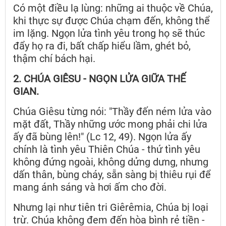
Có một điều lạ lùng: những ai thuộc về Chúa,
khi thực sự được Chúa chạm đến, không thể
im lặng. Ngọn lửa tình yêu trong họ sẽ thúc
đẩy họ ra đi, bất chấp hiểu lầm, ghét bỏ,
thậm chí bách hại.
2. CHÚA GIÊSU - NGỌN LỬA GIỮA THẾ
GIAN.
Chúa Giêsu từng nói: "Thầy đến ném lửa vào
mặt đất, Thầy những ước mong phải chi lửa
ấy đã bùng lên!" (Lc 12, 49). Ngọn lửa ấy
chính là tình yêu Thiên Chúa - thứ tình yêu
không đứng ngoài, không dửng dưng, nhưng
dấn thân, bùng cháy, sẵn sàng bị thiêu rụi để
mang ánh sáng và hơi ấm cho đời.
Nhưng lại như tiên tri Giêrêmia, Chúa bị loại
trừ. Chúa không đem đến hòa bình rẻ tiền -