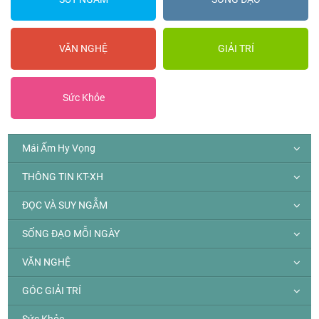
VĂN NGHỆ
GIẢI TRÍ
Sức Khỏe
Mái Ấm Hy Vọng
THÔNG TIN KT-XH
ĐỌC VÀ SUY NGẪM
SỐNG ĐẠO MỖI NGÀY
VĂN NGHỆ
GÓC GIẢI TRÍ
Sức Khỏe