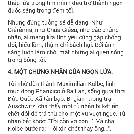
thắp lửa trong tim mình đều trở thành ngọn
đuốc sáng trong đêm tối.
Nhưng đừng tưởng sẽ dễ dàng. Như
Giêrêmia, như Chúa Giêsu, như các chứng
nhân, ai mang lửa tình yêu cũng gặp chống
đối, hiểu lầm, thậm chí bách hại. Bởi ánh
sáng luôn làm chói mắt những ai quen sống
trong bóng tối.
4. MỘT CHỨNG NHÂN CỦA NGỌN LỬA.
Tôi nhớ đến thánh Maximilian Kolbe, linh
mục dòng Phanxicô ở Ba Lan, sống giữa thời
Đức Quốc Xã tàn bạo. Bị giam trong trại
Auschwitz, cha thấy một tù nhân bị kết án
chết đói để trả thù cho một vụ vượt ngục. Tù
nhân bật khóc: "Tôi còn vợ con…". Và cha
Kolbe bước ra: "Tôi xin chết thay ông...".