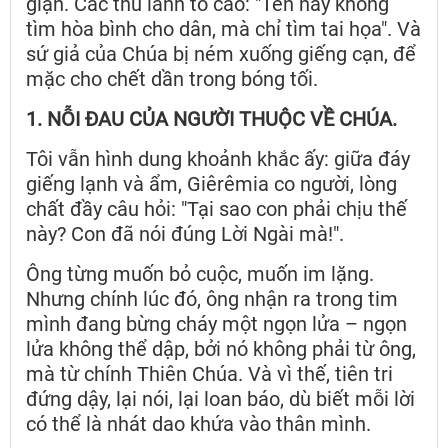
giận. Các thủ lãnh tố cáo: "Tên này không
tìm hòa bình cho dân, mà chỉ tìm tai họa". Và
sứ giả của Chúa bị ném xuống giếng cạn, để
mặc cho chết dần trong bóng tối.
1. NỖI ĐAU CỦA NGƯỜI THUỘC VỀ CHÚA.
Tôi vẫn hình dung khoảnh khắc ấy: giữa đáy
giếng lạnh và ẩm, Giêrêmia co người, lòng
chất đầy câu hỏi: "Tại sao con phải chịu thế
này? Con đã nói đúng Lời Ngài mà!".
Ông từng muốn bỏ cuộc, muốn im lặng.
Nhưng chính lúc đó, ông nhận ra trong tim
mình đang bừng cháy một ngọn lửa – ngọn
lửa không thể dập, bởi nó không phải từ ông,
mà từ chính Thiên Chúa. Và vì thế, tiên tri
đứng dậy, lại nói, lại loan báo, dù biết mỗi lời
có thể là nhát dao khứa vào thân mình.