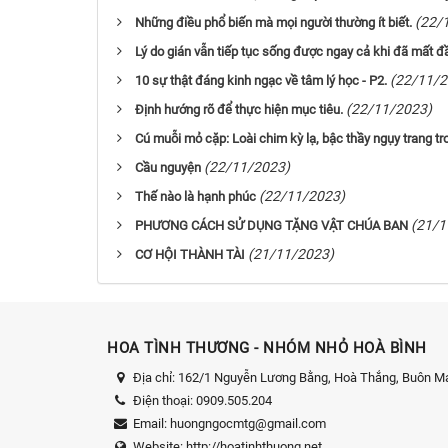
(22/
Những điều phổ biến mà mọi người thường ít biết.
Lý do gián vẫn tiếp tục sống được ngay cả khi đã mất đ
(22/11/2
10 sự thật đáng kinh ngạc về tâm lý học - P2.
(22/11/2023)
Định hướng rõ để thực hiện mục tiêu.
Cú muỗi mỏ cặp: Loài chim kỳ lạ, bậc thầy ngụy trang tr
(22/11/2023)
Cầu nguyện
(22/11/2023)
Thế nào là hạnh phúc
(21/1
PHƯƠNG CÁCH SỬ DỤNG TẶNG VẬT CHÚA BAN
(21/11/2023)
CƠ HỘI THÀNH TÀI
HOA TÌNH THƯƠNG - NHÓM NHỎ HOÀ BÌNH
Địa chỉ:
162/1 Nguyễn Lương Bằng, Hoà Thắng, Buôn Ma
Điện thoại:
0909.505.204
Email:
huongngocmtg@gmail.com
Website:
http://hoatinhthuong.net