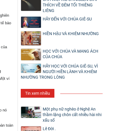
THÍCH VỀ ĐÊM TỐI THIÊNG
LIÊNG
nghiên
HÃY ĐẾN VỚI CHÚA GIÊ-SU
 tế bào
HIỀN HẬU VÀ KHIÊM NHƯỜNG
 của
HỌC VỚI CHÚA VÀ MANG ÁCH
CỦA CHÚA
HÃY HỌC VỚI CHÚA GIÊ-SU, VÌ
g
NGƯỜI HIỀN LÀNH VÀ KHIÊM
NHƯỜNG TRONG LÒNG
Một ví
Tin xem nhiều
Một phụ nữ nghèo ở Nghệ An
o nó
thầm lặng chôn cất nhiều hài nhi
xấu số
oàn toàn
Lẽ Đời .