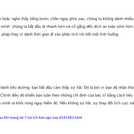
 hoặc nghe thấy tiếng bước chân ngay phía sau, chúng ta không dành nhiều
a mình: chúng ta bắt đầu đi nhanh hơn và cố gắng đến đích an toàn sớm hơn
 pháp thay vì dành thời gian đi vào phân tích chi tiết một tình huống.
bệnh tiểu đường, bạn bắt đầu cảm thấy sợ hãi. Đó là bởi vì bạn đã nhận th
Chính điều đó khiến bạn tuân theo những chỉ định của bác sĩ bằng cách tiêu t
 mình ra khỏi vùng nguy hiểm đó. Nếu không sợ hãi, sự thay đổi tích cực n
u-khi-mang-lai-7-loi-ich-bat-ngo-nay-d165483.html