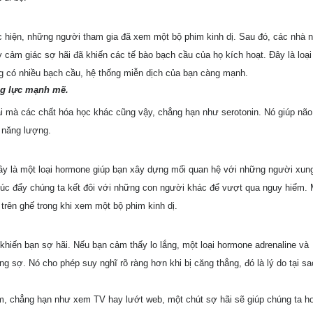
 hiện, những người tham gia đã xem một bộ phim kinh dị. Sau đó, các nhà 
ảm giác sợ hãi đã khiến các tế bào bạch cầu của họ kích hoạt. Đây là loại
ng có nhiều bạch cầu, hệ thống miễn dịch của bạn càng mạnh.
ng lực mạnh mẽ.
ãi mà các chất hóa học khác cũng vậy, chẳng hạn như serotonin. Nó giúp não
à năng lượng.
đây là một loại hormone giúp bạn xây dựng mối quan hệ với những người xun
húc đẩy chúng ta kết đôi với những con người khác để vượt qua nguy hiểm. 
 trên ghế trong khi xem một bộ phim kinh dị.
 khiến bạn sợ hãi. Nếu bạn cảm thấy lo lắng, một loại hormone adrenaline và
ảng sợ. Nó cho phép suy nghĩ rõ ràng hơn khi bị căng thẳng, đó là lý do tại sa
tâm, chẳng hạn như xem TV hay lướt web, một chút sợ hãi sẽ giúp chúng ta h