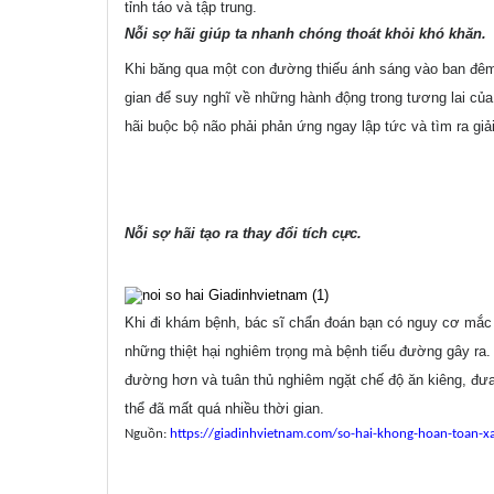
tỉnh táo và tập trung.
Nỗi sợ hãi giúp ta nhanh chóng thoát khỏi khó khăn.
Khi băng qua một con đường thiếu ánh sáng vào ban đêm
gian để suy nghĩ về những hành động trong tương lai củ
hãi buộc bộ não phải phản ứng ngay lập tức và tìm ra giải
Nỗi sợ hãi tạo ra thay đổi tích cực.
Khi đi khám bệnh, bác sĩ chẩn đoán bạn có nguy cơ mắc 
những thiệt hại nghiêm trọng mà bệnh tiểu đường gây ra. 
đường hơn và tuân thủ nghiêm ngặt chế độ ăn kiêng, đưa
thể đã mất quá nhiều thời gian.
Nguồn:
https://giadinhvietnam.com/so-hai-khong-hoan-toan-xa