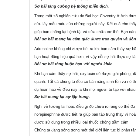
Sợ hãi tăng cường hệ thống miễn dịch.
Trong một số nghiên cứu do Đại học Coventry ở Anh thực
cứu lấy mẫu máu của những người này. Kết quả cho thấy c
giúp bạn chống lại bệnh tật và sửa chữa cơ thể. Bạn cà
Nỗi sợ hãi mang lại cảm giác được trao quyền và độ
Adrenaline không chỉ được tiết ra khi bạn cảm thấy sợ h
bạn hoạt động hiệu quả hơn, vì vậy nỗi sợ hãi thực sự l
Nỗi sợ hãi ràng buộc bạn với người khác.
Khi bạn cảm thấy sợ hãi, oxytocin sẽ được giải phóng, 
quanh. Tất cả chúng ta đều có bản năng sinh tồn và nó t
dụ hoàn hảo về điều này là khi mọi người tụ tập với nhau
Sợ hãi mang lại sự tập trung.
Nghĩ về tương lai hoặc điều gì đó chưa rõ ràng có thể đủ
norepinephrine được tiết ra giúp bạn tập trung thay vì ho
được sử dụng trong nhiều loại thuốc chống trầm cảm.
Chúng ta đang sống trong một thế giới liên tục bị phân 