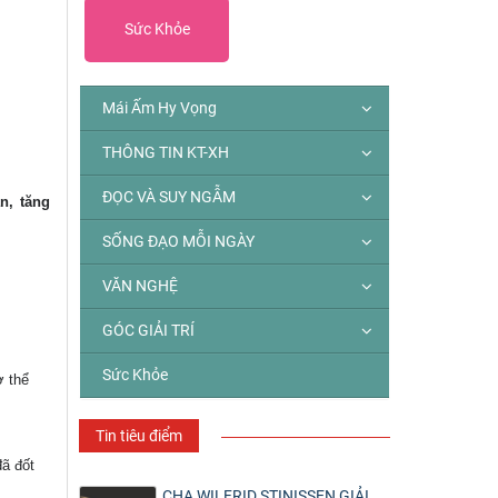
Sức Khỏe
Mái Ấm Hy Vọng
THÔNG TIN KT-XH
ĐỌC VÀ SUY NGẪM
n, tăng
SỐNG ĐẠO MỖI NGÀY
VĂN NGHỆ
GÓC GIẢI TRÍ
Sức Khỏe
ơ thể
Tin tiêu điểm
đã đốt
CHA WILFRID STINISSEN GIẢI