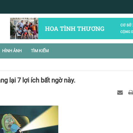
HÌNH ẢNH
TÌM KIẾM
 lại 7 lợi ích bất ngờ này.