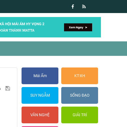
Mái Ấm
KT-XH
SUY NGẪM
SỐNG ĐẠO
VĂN NGHỆ
GIẢI TRÍ