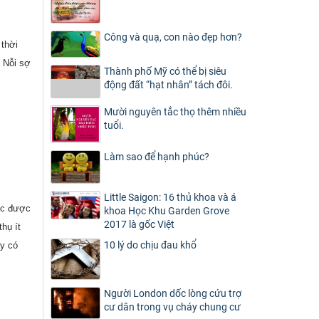
Công và quạ, con nào đẹp hơn?
 thời
. Nỗi sợ
Thành phố Mỹ có thể bị siêu
động đất “hạt nhân” tách đôi.
Mười nguyên tắc thọ thêm nhiều
tuổi.
Làm sao để hạnh phúc?
Little Saigon: 16 thủ khoa và á
ức được
khoa Học Khu Garden Grove
2017 là gốc Việt
hụ ít
10 lý do chịu đau khổ
ày có
Người London dốc lòng cứu trợ
cư dân trong vụ cháy chung cư