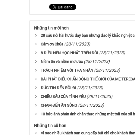
Những tin mới hơn
28 câu nói hài hước dạy bạn những đạo lý khắc nghiệt 
(28/11/2023)
Cám ơn Chúa
(28/11/2023)
8 ĐIỀU NÊN HỌC NHẤT TRÊN ĐỜI
(28/11/2023)
Niềm tin và niềm mơ ước
(28/11/2023)
TRÁCH NHIỆM VỚI THA NHÂN
BÀI PHÁT BIỂU CHẤN ĐỘNG THẾ GIỚI CỦA MẸ TERE
(28/11/2023)
ĐỨC TIN ĐẾN RỒI ĐI
(28/11/2023)
CHIỀU SÂU CỦA TÌNH YÊU
(28/11/2023)
CHẠM ĐẾN ÂN SỦNG
10 bức ảnh phản ánh chân thực những mặt trái của xã h
Những tin cũ hơn
Vì sao nhiều khách sạn cung cấp bút chì cho khách tha